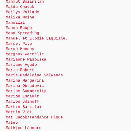
Mahmut Bozarslan
Maïda Chavak
Maïlys Vallade
Malika Moine
Manoïïïï
Manon Raupp
Mano Spreading
Manuel et Elodie Laquille.
Marcel Pitu
Marco Mendes
Margaux Wartelle
Marianne Wasowska
Mariano Agudo
Marie Robert
Marie-Madeleine Salvanes
Marina Margarina
Marina Obradovic
Marine Summercity
Marion Esnault
Marion Jdanoff
Martin Barzilai
Martin Viot
Mat Jacob/Tendance Floue.
Matéo
Mathieu Léonard