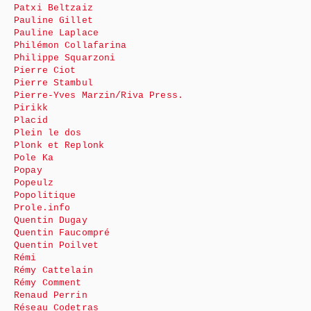
Patxi Beltzaiz
Pauline Gillet
Pauline Laplace
Philémon Collafarina
Philippe Squarzoni
Pierre Ciot
Pierre Stambul
Pierre-Yves Marzin/Riva Press.
Pirikk
Placid
Plein le dos
Plonk et Replonk
Pole Ka
Popay
Popeulz
Popolitique
Prole.info
Quentin Dugay
Quentin Faucompré
Quentin Poilvet
Rémi
Rémy Cattelain
Rémy Comment
Renaud Perrin
Réseau Codetras