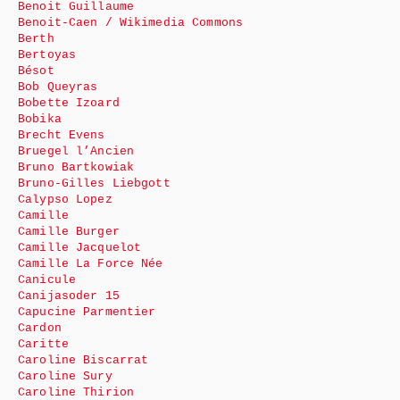
Benoit Guillaume
Benoit-Caen / Wikimedia Commons
Berth
Bertoyas
Bésot
Bob Queyras
Bobette Izoard
Bobika
Brecht Evens
Bruegel l’Ancien
Bruno Bartkowiak
Bruno-Gilles Liebgott
Calypso Lopez
Camille
Camille Burger
Camille Jacquelot
Camille La Force Née
Canicule
Canijasoder 15
Capucine Parmentier
Cardon
Caritte
Caroline Biscarrat
Caroline Sury
Caroline Thirion