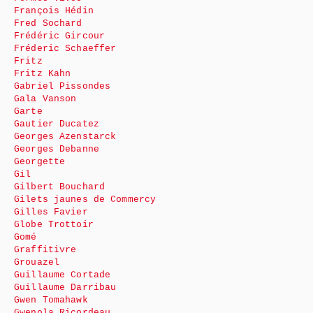
François Hédin
Fred Sochard
Frédéric Gircour
Fréderic Schaeffer
Fritz
Fritz Kahn
Gabriel Pissondes
Gala Vanson
Garte
Gautier Ducatez
Georges Azenstarck
Georges Debanne
Georgette
Gil
Gilbert Bouchard
Gilets jaunes de Commercy
Gilles Favier
Globe Trottoir
Gomé
Graffitivre
Grouazel
Guillaume Cortade
Guillaume Darribau
Gwen Tomahawk
Gwenola Ricordeau