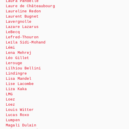
Laura Pandelle
Laure de Châteaubourg
Laureline Redon
Laurent Bugnet
Lavergnolle
Lazare Lazarus
LeBecq
Lefred-Thouron
Leïla Sidi-Mohand
Lémi
Lena Mehrej
Léo Gillet
Lerouge
Lilhiou Bellini
Lindingre
Lisa Mandel
Lise Lacombe
Liza Kaka
LMG
Loez
Loez
Louis Witter
Lucas Roxo
Lumpen
Magali Dulain