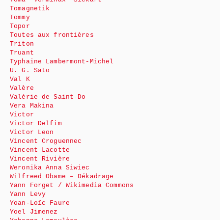
Tomagnetik
Tommy
Topor
Toutes aux frontières
Triton
Truant
Typhaine Lambermont-Michel
U. G. Sato
Val K
Valère
Valérie de Saint-Do
Vera Makina
Victor
Victor Delfim
Victor Leon
Vincent Croguennec
Vincent Lacotte
Vincent Rivière
Weronika Anna Siwiec
Wilfreed Obame – Dékadrage
Yann Forget / Wikimedia Commons
Yann Levy
Yoan-Loïc Faure
Yoel Jimenez