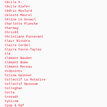
Cécile K.
Cécile Kiefer
Cédric Moulard
Céleste Maurel
Céline Le Gouail
Charlotte Planche
Charmag
Chris93
Christiane Passevant
Clair Rivière
Claire Cordel
Claire Favre-Taylaz
Clé
Clément Baudet
Clément Buée
Clément Moreau
Co3points
Coline Gwinner
Collectif La Rotative
Collectif Opossum
Colloghan
Corta
Cresadt
Cynicom
Cyop & Kaf