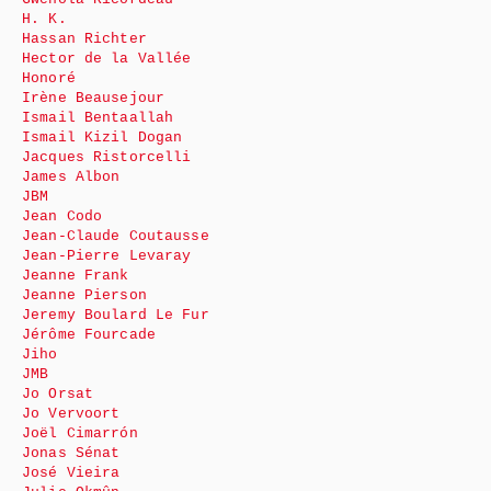
H. K.
Hassan Richter
Hector de la Vallée
Honoré
Irène Beausejour
Ismail Bentaallah
Ismail Kizil Dogan
Jacques Ristorcelli
James Albon
JBM
Jean Codo
Jean-Claude Coutausse
Jean-Pierre Levaray
Jeanne Frank
Jeanne Pierson
Jeremy Boulard Le Fur
Jérôme Fourcade
Jiho
JMB
Jo Orsat
Jo Vervoort
Joël Cimarrón
Jonas Sénat
José Vieira