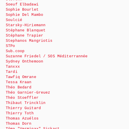
Soeuf Elbadawi
Sophie Bourlet
Sophie Del Mambo
Soulcié
Starsky-Hiriemann
Stéphane Blanquet
Stéphane Trapier
Stephanos Mangriotis
STPo
Sub.coop
Suzanne Friedel / SOS Méditerrannée
Sydney Onthemoon
Tanxxx
Tardi
Tawfiq Omrane
Tessa Kraan
Théo Bedard
Théo Garnier-Greuez
Théo Stoeffler
Thibaut Trincklin
Thierry Guitard
Thierry Toth
Thomas Azuélos
Thomas Dorn
Tôma "Verminax" Sickart