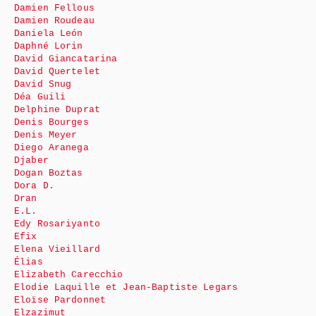
Damien Fellous
Damien Roudeau
Daniela León
Daphné Lorin
David Giancatarina
David Quertelet
David Snug
Déa Guili
Delphine Duprat
Denis Bourges
Denis Meyer
Diego Aranega
Djaber
Dogan Boztas
Dora D.
Dran
E.L.
Edy Rosariyanto
Efix
Elena Vieillard
Élias
Elizabeth Carecchio
Elodie Laquille et Jean-Baptiste Legars
Eloïse Pardonnet
Elzazimut