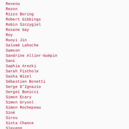
Revenu
Rezon
Rizzo Boring
Robert Gibbings
Robin Szczygiel
Roxane Gay
Roy
Ruoyi Jin
Salomé Lahoche
Samson
Sandrine Allier-Guépin
Sani
Saphia Arezki
Sarah Fisthole
Sasha Wizel
Sébastien Bonetti
Serge D’Ignazio
Sergeï Bonicci
Simon Ecary
Simon Grysol
Simon Rochepeau
Siné
Sirou
Sista Chance
Slevenn