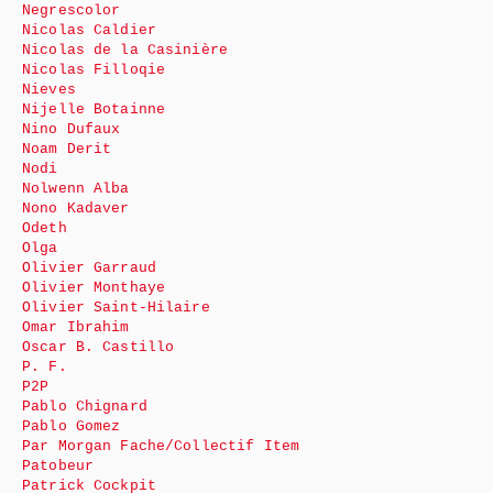
Negrescolor
Nicolas Caldier
Nicolas de la Casinière
Nicolas Filloqie
Nieves
Nijelle Botainne
Nino Dufaux
Noam Derit
Nodi
Nolwenn Alba
Nono Kadaver
Odeth
Olga
Olivier Garraud
Olivier Monthaye
Olivier Saint-Hilaire
Omar Ibrahim
Oscar B. Castillo
P. F.
P2P
Pablo Chignard
Pablo Gomez
Par Morgan Fache/Collectif Item
Patobeur
Patrick Cockpit