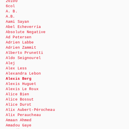
20100
6col
A. B.
A.B.
Aami Sayan
Abel Echeverría
Absolute Negative
Ad Petersen
Adrien Labbe
Adrien Zammit
Alberto Prunetti
Aldo Seignourel
Alej
Alex Less
Alexandra Lebon
Alexis Berg
Alexis Huguet
Alexis Le Roux
Alice Bien
Alice Bossut
Alice Durot
Alix Aubert-Pérocheau
Alix Peraucheau
Amaan Ahmed
Amadou Gaye