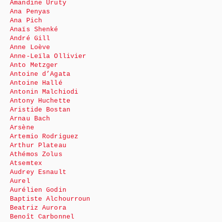
Amandine Uruty
Ana Penyas
Ana Pich
Anaïs Shenké
André Gill
Anne Loève
Anne-Leïla Ollivier
Anto Metzger
Antoine d’Agata
Antoine Hallé
Antonin Malchiodi
Antony Huchette
Aristide Bostan
Arnau Bach
Arsène
Artemio Rodriguez
Arthur Plateau
Athémos Zolus
Atsemtex
Audrey Esnault
Aurel
Aurélien Godin
Baptiste Alchourroun
Beatriz Aurora
Benoît Carbonnel