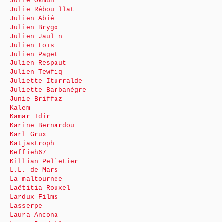
Julie Okmûn
Julie Rébouillat
Julien Abié
Julien Brygo
Julien Jaulin
Julien Loïs
Julien Paget
Julien Respaut
Julien Tewfiq
Juliette Iturralde
Juliette Barbanègre
Junie Briffaz
Kalem
Kamar Idir
Karine Bernardou
Karl Grux
Katjastroph
Keffieh67
Killian Pelletier
L.L. de Mars
La maltournée
Laëtitia Rouxel
Lardux Films
Lasserpe
Laura Ancona