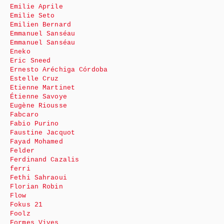
Emilie Aprile
Emilie Seto
Emilien Bernard
Emmanuel Sanséau
Emmanuel Sanséau
Eneko
Eric Sneed
Ernesto Aréchiga Córdoba
Estelle Cruz
Etienne Martinet
Étienne Savoye
Eugène Riousse
Fabcaro
Fabio Purino
Faustine Jacquot
Fayad Mohamed
Felder
Ferdinand Cazalis
ferri
Fethi Sahraoui
Florian Robin
Flow
Fokus 21
Foolz
Formes Vives