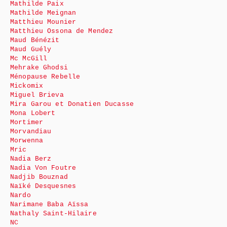
Mathilde Paix
Mathilde Meignan
Matthieu Mounier
Matthieu Ossona de Mendez
Maud Bénézit
Maud Guély
Mc McGill
Mehrake Ghodsi
Ménopause Rebelle
Mickomix
Miguel Brieva
Mira Garou et Donatien Ducasse
Mona Lobert
Mortimer
Morvandiau
Morwenna
Mric
Nadia Berz
Nadia Von Foutre
Nadjib Bouznad
Naïké Desquesnes
Nardo
Narimane Baba Aïssa
Nathaly Saint-Hilaire
NC