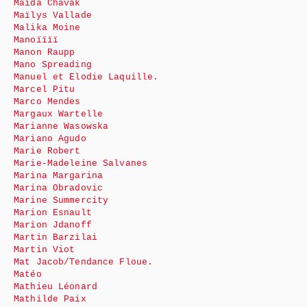
Maïda Chavak
Maïlys Vallade
Malika Moine
Manoïïïï
Manon Raupp
Mano Spreading
Manuel et Elodie Laquille.
Marcel Pitu
Marco Mendes
Margaux Wartelle
Marianne Wasowska
Mariano Agudo
Marie Robert
Marie-Madeleine Salvanes
Marina Margarina
Marina Obradovic
Marine Summercity
Marion Esnault
Marion Jdanoff
Martin Barzilai
Martin Viot
Mat Jacob/Tendance Floue.
Matéo
Mathieu Léonard
Mathilde Paix