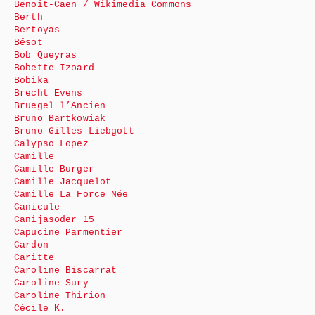
Benoit-Caen / Wikimedia Commons
Berth
Bertoyas
Bésot
Bob Queyras
Bobette Izoard
Bobika
Brecht Evens
Bruegel l’Ancien
Bruno Bartkowiak
Bruno-Gilles Liebgott
Calypso Lopez
Camille
Camille Burger
Camille Jacquelot
Camille La Force Née
Canicule
Canijasoder 15
Capucine Parmentier
Cardon
Caritte
Caroline Biscarrat
Caroline Sury
Caroline Thirion
Cécile K.