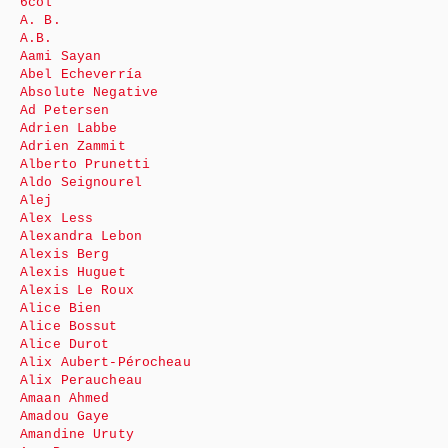
6col
A. B.
A.B.
Aami Sayan
Abel Echeverría
Absolute Negative
Ad Petersen
Adrien Labbe
Adrien Zammit
Alberto Prunetti
Aldo Seignourel
Alej
Alex Less
Alexandra Lebon
Alexis Berg
Alexis Huguet
Alexis Le Roux
Alice Bien
Alice Bossut
Alice Durot
Alix Aubert-Pérocheau
Alix Peraucheau
Amaan Ahmed
Amadou Gaye
Amandine Uruty