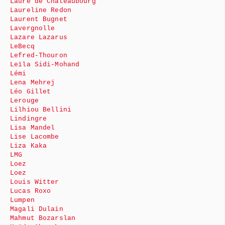
Laure de Châteaubourg
Laureline Redon
Laurent Bugnet
Lavergnolle
Lazare Lazarus
LeBecq
Lefred-Thouron
Leïla Sidi-Mohand
Lémi
Lena Mehrej
Léo Gillet
Lerouge
Lilhiou Bellini
Lindingre
Lisa Mandel
Lise Lacombe
Liza Kaka
LMG
Loez
Loez
Louis Witter
Lucas Roxo
Lumpen
Magali Dulain
Mahmut Bozarslan