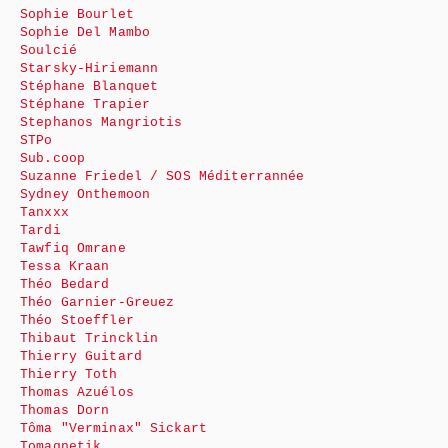
Sophie Bourlet
Sophie Del Mambo
Soulcié
Starsky-Hiriemann
Stéphane Blanquet
Stéphane Trapier
Stephanos Mangriotis
STPo
Sub.coop
Suzanne Friedel / SOS Méditerrannée
Sydney Onthemoon
Tanxxx
Tardi
Tawfiq Omrane
Tessa Kraan
Théo Bedard
Théo Garnier-Greuez
Théo Stoeffler
Thibaut Trincklin
Thierry Guitard
Thierry Toth
Thomas Azuélos
Thomas Dorn
Tôma "Verminax" Sickart
Tomagnetik