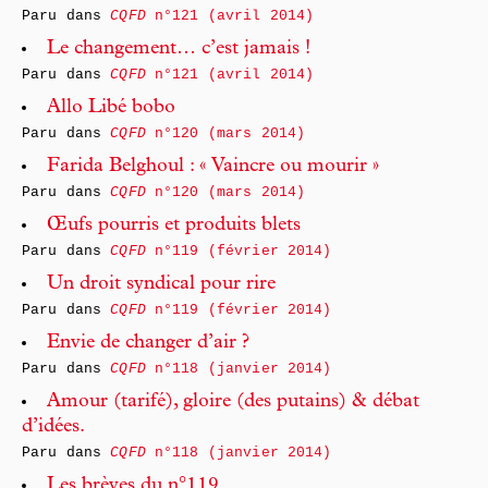
Paru dans
CQFD
n°121 (avril 2014)
Le changement… c’est jamais !
Paru dans
CQFD
n°121 (avril 2014)
Allo Libé bobo
Paru dans
CQFD
n°120 (mars 2014)
Farida Belghoul : « Vaincre ou mourir »
Paru dans
CQFD
n°120 (mars 2014)
Œufs pourris et produits blets
Paru dans
CQFD
n°119 (février 2014)
Un droit syndical pour rire
Paru dans
CQFD
n°119 (février 2014)
Envie de changer d’air ?
Paru dans
CQFD
n°118 (janvier 2014)
Amour (tarifé), gloire (des putains) & débat
d’idées.
Paru dans
CQFD
n°118 (janvier 2014)
Les brèves du n°119