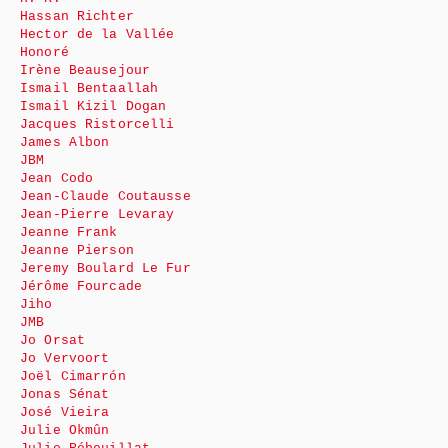
Hassan Richter
Hector de la Vallée
Honoré
Irène Beausejour
Ismail Bentaallah
Ismail Kizil Dogan
Jacques Ristorcelli
James Albon
JBM
Jean Codo
Jean-Claude Coutausse
Jean-Pierre Levaray
Jeanne Frank
Jeanne Pierson
Jeremy Boulard Le Fur
Jérôme Fourcade
Jiho
JMB
Jo Orsat
Jo Vervoort
Joël Cimarrón
Jonas Sénat
José Vieira
Julie Okmûn