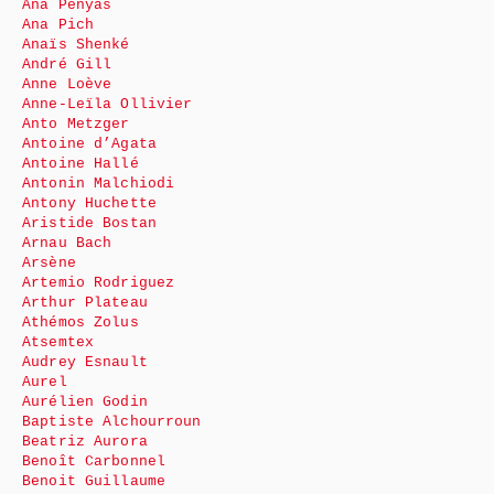
Ana Penyas
Ana Pich
Anaïs Shenké
André Gill
Anne Loève
Anne-Leïla Ollivier
Anto Metzger
Antoine d’Agata
Antoine Hallé
Antonin Malchiodi
Antony Huchette
Aristide Bostan
Arnau Bach
Arsène
Artemio Rodriguez
Arthur Plateau
Athémos Zolus
Atsemtex
Audrey Esnault
Aurel
Aurélien Godin
Baptiste Alchourroun
Beatriz Aurora
Benoît Carbonnel
Benoit Guillaume