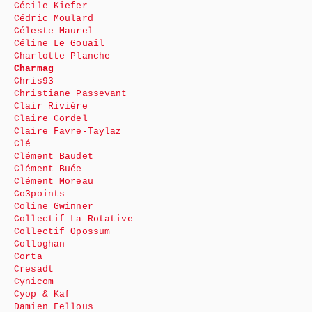
Cécile Kiefer
Cédric Moulard
Céleste Maurel
Céline Le Gouail
Charlotte Planche
Charmag
Chris93
Christiane Passevant
Clair Rivière
Claire Cordel
Claire Favre-Taylaz
Clé
Clément Baudet
Clément Buée
Clément Moreau
Co3points
Coline Gwinner
Collectif La Rotative
Collectif Opossum
Colloghan
Corta
Cresadt
Cynicom
Cyop & Kaf
Damien Fellous