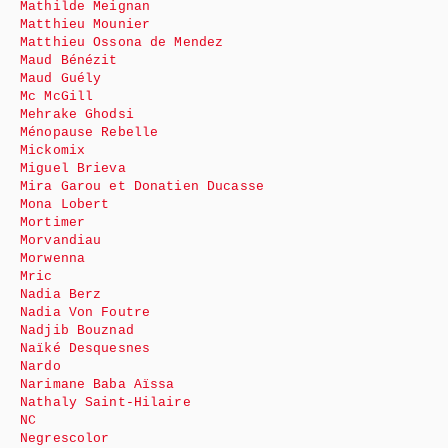
Mathilde Meignan
Matthieu Mounier
Matthieu Ossona de Mendez
Maud Bénézit
Maud Guély
Mc McGill
Mehrake Ghodsi
Ménopause Rebelle
Mickomix
Miguel Brieva
Mira Garou et Donatien Ducasse
Mona Lobert
Mortimer
Morvandiau
Morwenna
Mric
Nadia Berz
Nadia Von Foutre
Nadjib Bouznad
Naïké Desquesnes
Nardo
Narimane Baba Aïssa
Nathaly Saint-Hilaire
NC
Negrescolor