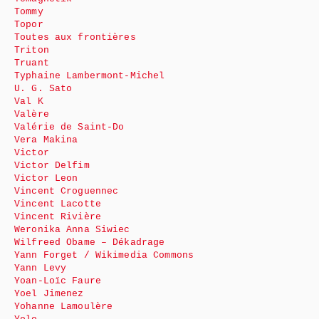
Tommy
Topor
Toutes aux frontières
Triton
Truant
Typhaine Lambermont-Michel
U. G. Sato
Val K
Valère
Valérie de Saint-Do
Vera Makina
Victor
Victor Delfim
Victor Leon
Vincent Croguennec
Vincent Lacotte
Vincent Rivière
Weronika Anna Siwiec
Wilfreed Obame – Dékadrage
Yann Forget / Wikimedia Commons
Yann Levy
Yoan-Loïc Faure
Yoel Jimenez
Yohanne Lamoulère