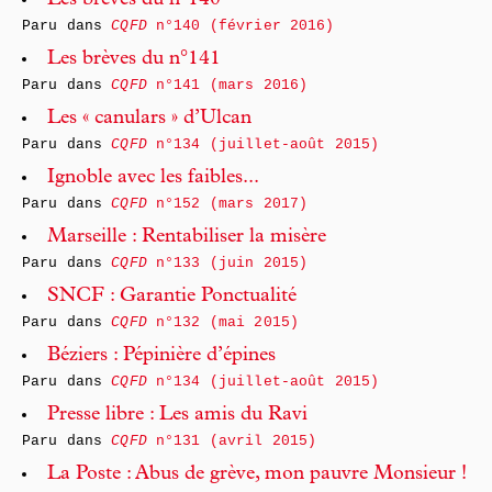
Les brèves du n°140
Paru dans
CQFD
n°140 (février 2016)
Les brèves du n°141
Paru dans
CQFD
n°141 (mars 2016)
Les « canulars » d’Ulcan
Paru dans
CQFD
n°134 (juillet-août 2015)
Ignoble avec les faibles...
Paru dans
CQFD
n°152 (mars 2017)
Marseille : Rentabiliser la misère
Paru dans
CQFD
n°133 (juin 2015)
SNCF : Garantie Ponctualité
Paru dans
CQFD
n°132 (mai 2015)
Béziers : Pépinière d’épines
Paru dans
CQFD
n°134 (juillet-août 2015)
Presse libre : Les amis du Ravi
Paru dans
CQFD
n°131 (avril 2015)
La Poste : Abus de grève, mon pauvre Monsieur !