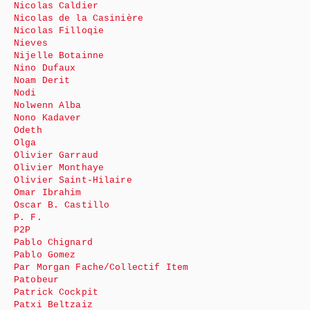
Nicolas Caldier
Nicolas de la Casinière
Nicolas Filloqie
Nieves
Nijelle Botainne
Nino Dufaux
Noam Derit
Nodi
Nolwenn Alba
Nono Kadaver
Odeth
Olga
Olivier Garraud
Olivier Monthaye
Olivier Saint-Hilaire
Omar Ibrahim
Oscar B. Castillo
P. F.
P2P
Pablo Chignard
Pablo Gomez
Par Morgan Fache/Collectif Item
Patobeur
Patrick Cockpit
Patxi Beltzaiz