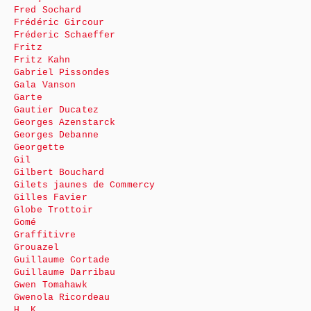
Fred Sochard
Frédéric Gircour
Fréderic Schaeffer
Fritz
Fritz Kahn
Gabriel Pissondes
Gala Vanson
Garte
Gautier Ducatez
Georges Azenstarck
Georges Debanne
Georgette
Gil
Gilbert Bouchard
Gilets jaunes de Commercy
Gilles Favier
Globe Trottoir
Gomé
Graffitivre
Grouazel
Guillaume Cortade
Guillaume Darribau
Gwen Tomahawk
Gwenola Ricordeau
H. K.