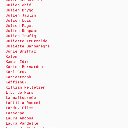
Julie Rébouillat
Julien Abié
Julien Brygo
Julien Jaulin
Julien Loïs
Julien Paget
Julien Respaut
Julien Tewfiq
Juliette Iturralde
Juliette Barbanègre
Junie Briffaz
Kalem
Kamar Idir
Karine Bernardou
Karl Grux
Katjastroph
Keffieh67
Killian Pelletier
L.L. de Mars
La maltournée
Laëtitia Rouxel
Lardux Films
Lasserpe
Laura Ancona
Laura Pandelle