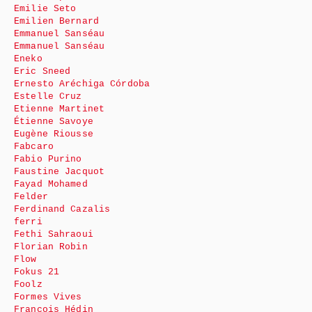
Emilie Seto
Emilien Bernard
Emmanuel Sanséau
Emmanuel Sanséau
Eneko
Eric Sneed
Ernesto Aréchiga Córdoba
Estelle Cruz
Etienne Martinet
Étienne Savoye
Eugène Riousse
Fabcaro
Fabio Purino
Faustine Jacquot
Fayad Mohamed
Felder
Ferdinand Cazalis
ferri
Fethi Sahraoui
Florian Robin
Flow
Fokus 21
Foolz
Formes Vives
François Hédin