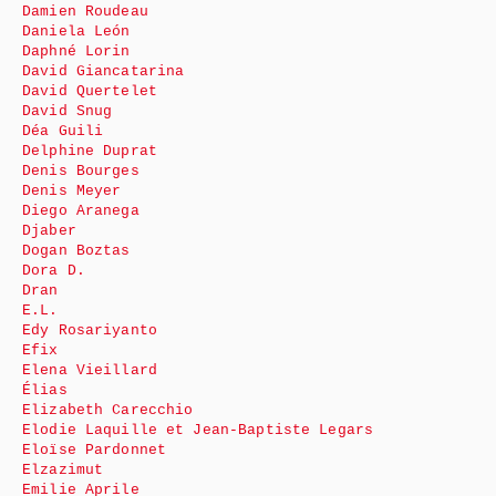
Damien Roudeau
Daniela León
Daphné Lorin
David Giancatarina
David Quertelet
David Snug
Déa Guili
Delphine Duprat
Denis Bourges
Denis Meyer
Diego Aranega
Djaber
Dogan Boztas
Dora D.
Dran
E.L.
Edy Rosariyanto
Efix
Elena Vieillard
Élias
Elizabeth Carecchio
Elodie Laquille et Jean-Baptiste Legars
Eloïse Pardonnet
Elzazimut
Emilie Aprile