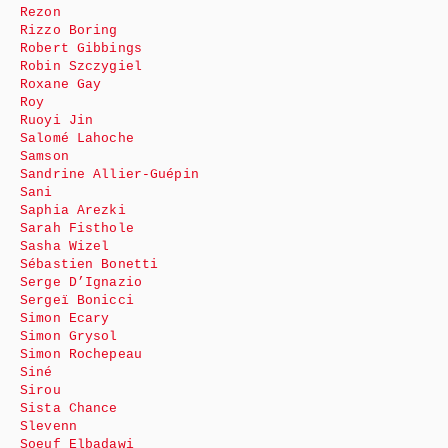
Rezon
Rizzo Boring
Robert Gibbings
Robin Szczygiel
Roxane Gay
Roy
Ruoyi Jin
Salomé Lahoche
Samson
Sandrine Allier-Guépin
Sani
Saphia Arezki
Sarah Fisthole
Sasha Wizel
Sébastien Bonetti
Serge D’Ignazio
Sergeï Bonicci
Simon Ecary
Simon Grysol
Simon Rochepeau
Siné
Sirou
Sista Chance
Slevenn
Soeuf Elbadawi