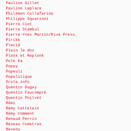
Pauline Gillet
Pauline Laplace
Philémon Collafarina
Philippe Squarzoni
Pierre Ciot
Pierre Stambul
Pierre-Yves Marzin/Riva Press.
Pirikk
Placid
Plein le dos
Plonk et Replonk
Pole Ka
Popay
Popeulz
Popolitique
Prole.info
Quentin Dugay
Quentin Faucompré
Quentin Poilvet
Rémi
Rémy Cattelain
Rémy Comment
Renaud Perrin
Réseau Codetras
Revenu