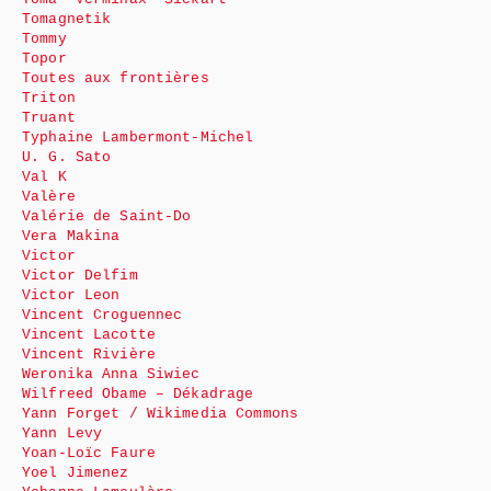
Tomagnetik
Tommy
Topor
Toutes aux frontières
Triton
Truant
Typhaine Lambermont-Michel
U. G. Sato
Val K
Valère
Valérie de Saint-Do
Vera Makina
Victor
Victor Delfim
Victor Leon
Vincent Croguennec
Vincent Lacotte
Vincent Rivière
Weronika Anna Siwiec
Wilfreed Obame – Dékadrage
Yann Forget / Wikimedia Commons
Yann Levy
Yoan-Loïc Faure
Yoel Jimenez