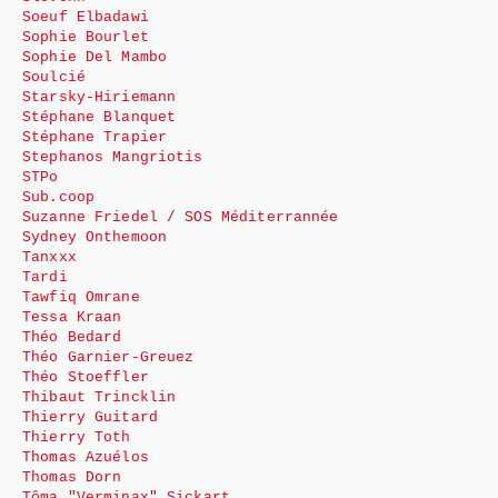
Soeuf Elbadawi
Sophie Bourlet
Sophie Del Mambo
Soulcié
Starsky-Hiriemann
Stéphane Blanquet
Stéphane Trapier
Stephanos Mangriotis
STPo
Sub.coop
Suzanne Friedel / SOS Méditerrannée
Sydney Onthemoon
Tanxxx
Tardi
Tawfiq Omrane
Tessa Kraan
Théo Bedard
Théo Garnier-Greuez
Théo Stoeffler
Thibaut Trincklin
Thierry Guitard
Thierry Toth
Thomas Azuélos
Thomas Dorn
Tôma "Verminax" Sickart