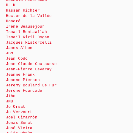
H. K.
Hassan Richter
Hector de la Vallée
Honoré
Irène Beausejour
Ismail Bentaallah
Ismail Kizil Dogan
Jacques Ristorcelli
James Albon
JBM
Jean Codo
Jean-Claude Coutausse
Jean-Pierre Levaray
Jeanne Frank
Jeanne Pierson
Jeremy Boulard Le Fur
Jérôme Fourcade
Jiho
JMB
Jo Orsat
Jo Vervoort
Joël Cimarrón
Jonas Sénat
José Vieira