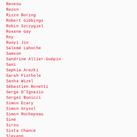
Revenu
Rezon
Rizzo Boring
Robert Gibbings
Robin Szczygiel
Roxane Gay
Roy
Ruoyi Jin
Salomé Lahoche
Samson
Sandrine Allier-Guépin
Sani
Saphia Arezki
Sarah Fisthole
Sasha Wizel
Sébastien Bonetti
Serge D’Ignazio
Sergeï Bonicci
Simon Ecary
Simon Grysol
Simon Rochepeau
Siné
Sirou
Sista Chance
Slevenn