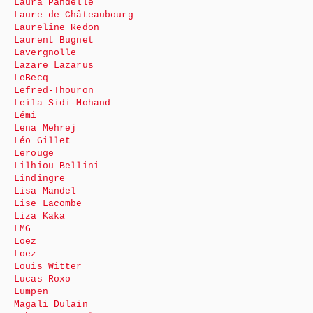
Laura Pandelle
Laure de Châteaubourg
Laureline Redon
Laurent Bugnet
Lavergnolle
Lazare Lazarus
LeBecq
Lefred-Thouron
Leïla Sidi-Mohand
Lémi
Lena Mehrej
Léo Gillet
Lerouge
Lilhiou Bellini
Lindingre
Lisa Mandel
Lise Lacombe
Liza Kaka
LMG
Loez
Loez
Louis Witter
Lucas Roxo
Lumpen
Magali Dulain