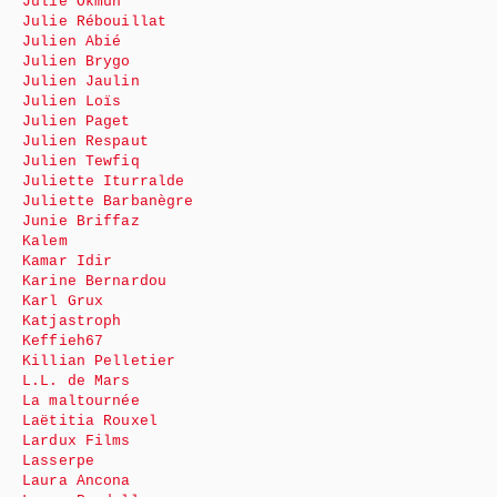
Julie Okmûn
Julie Rébouillat
Julien Abié
Julien Brygo
Julien Jaulin
Julien Loïs
Julien Paget
Julien Respaut
Julien Tewfiq
Juliette Iturralde
Juliette Barbanègre
Junie Briffaz
Kalem
Kamar Idir
Karine Bernardou
Karl Grux
Katjastroph
Keffieh67
Killian Pelletier
L.L. de Mars
La maltournée
Laëtitia Rouxel
Lardux Films
Lasserpe
Laura Ancona