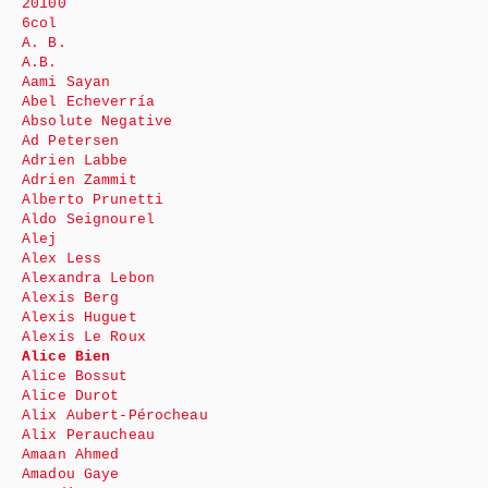
20100
6col
A. B.
A.B.
Aami Sayan
Abel Echeverría
Absolute Negative
Ad Petersen
Adrien Labbe
Adrien Zammit
Alberto Prunetti
Aldo Seignourel
Alej
Alex Less
Alexandra Lebon
Alexis Berg
Alexis Huguet
Alexis Le Roux
Alice Bien
Alice Bossut
Alice Durot
Alix Aubert-Pérocheau
Alix Peraucheau
Amaan Ahmed
Amadou Gaye