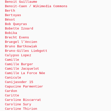
Benoit Guillaume
Benoit-Caen / Wikimedia Commons
Berth
Bertoyas
Bésot
Bob Queyras
Bobette Izoard
Bobika
Brecht Evens
Bruegel l’Ancien
Bruno Bartkowiak
Bruno-Gilles Liebgott
Calypso Lopez
Camille
Camille Burger
Camille Jacquelot
Camille La Force Née
Canicule
Canijasoder 15
Capucine Parmentier
Cardon
Caritte
Caroline Biscarrat
Caroline Sury
Caroline Thirion