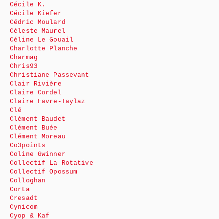
Cécile K.
Cécile Kiefer
Cédric Moulard
Céleste Maurel
Céline Le Gouail
Charlotte Planche
Charmag
Chris93
Christiane Passevant
Clair Rivière
Claire Cordel
Claire Favre-Taylaz
Clé
Clément Baudet
Clément Buée
Clément Moreau
Co3points
Coline Gwinner
Collectif La Rotative
Collectif Opossum
Colloghan
Corta
Cresadt
Cynicom
Cyop & Kaf