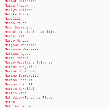
Mahmut Bozarslan
Maïda Chavak
Maïlys Vallade
Malika Moine
Manoïïïï
Manon Raupp
Mano Spreading
Manuel et Elodie Laquille.
Marcel Pitu
Marco Mendes
Margaux Wartelle
Marianne Wasowska
Mariano Agudo
Marie Robert
Marie-Madeleine Salvanes
Marina Margarina
Marina Obradovic
Marine Summercity
Marion Esnault
Marion Jdanoff
Martin Barzilai
Martin Viot
Mat Jacob/Tendance Floue.
Matéo
Mathieu Léonard