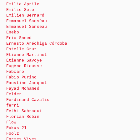
Emilie Aprile
Emilie Seto
Emilien Bernard
Emmanuel Sanséau
Emmanuel Sanséau
Eneko
Eric Sneed
Ernesto Aréchiga Córdoba
Estelle Cruz
Etienne Martinet
Étienne Savoye
Eugène Riousse
Fabcaro
Fabio Purino
Faustine Jacquot
Fayad Mohamed
Felder
Ferdinand Cazalis
ferri
Fethi Sahraoui
Florian Robin
Flow
Fokus 21
Foolz
Formes Vives