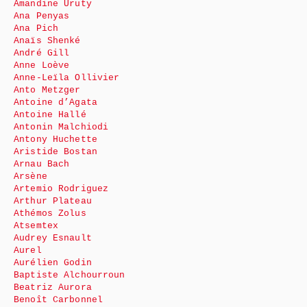
Amandine Uruty
Ana Penyas
Ana Pich
Anaïs Shenké
André Gill
Anne Loève
Anne-Leïla Ollivier
Anto Metzger
Antoine d’Agata
Antoine Hallé
Antonin Malchiodi
Antony Huchette
Aristide Bostan
Arnau Bach
Arsène
Artemio Rodriguez
Arthur Plateau
Athémos Zolus
Atsemtex
Audrey Esnault
Aurel
Aurélien Godin
Baptiste Alchourroun
Beatriz Aurora
Benoît Carbonnel