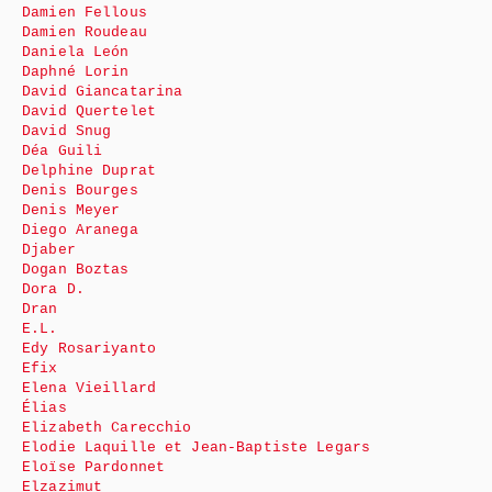
Damien Fellous
Damien Roudeau
Daniela León
Daphné Lorin
David Giancatarina
David Quertelet
David Snug
Déa Guili
Delphine Duprat
Denis Bourges
Denis Meyer
Diego Aranega
Djaber
Dogan Boztas
Dora D.
Dran
E.L.
Edy Rosariyanto
Efix
Elena Vieillard
Élias
Elizabeth Carecchio
Elodie Laquille et Jean-Baptiste Legars
Eloïse Pardonnet
Elzazimut