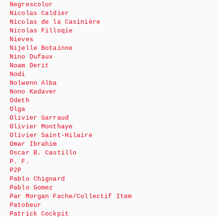
Negrescolor
Nicolas Caldier
Nicolas de la Casinière
Nicolas Filloqie
Nieves
Nijelle Botainne
Nino Dufaux
Noam Derit
Nodi
Nolwenn Alba
Nono Kadaver
Odeth
Olga
Olivier Garraud
Olivier Monthaye
Olivier Saint-Hilaire
Omar Ibrahim
Oscar B. Castillo
P. F.
P2P
Pablo Chignard
Pablo Gomez
Par Morgan Fache/Collectif Item
Patobeur
Patrick Cockpit