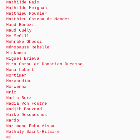
Mathilde Paix
Mathilde Meignan
Matthieu Mounier
Matthieu Ossona de Mendez
Maud Bénézit
Maud Guély
Mc McGill
Mehrake Ghodsi
Ménopause Rebelle
Mickomix
Miguel Brieva
Mira Garou et Donatien Ducasse
Mona Lobert
Mortimer
Morvandiau
Morwenna
Mric
Nadia Berz
Nadia Von Foutre
Nadjib Bouznad
Naïké Desquesnes
Nardo
Narimane Baba Aïssa
Nathaly Saint-Hilaire
NC