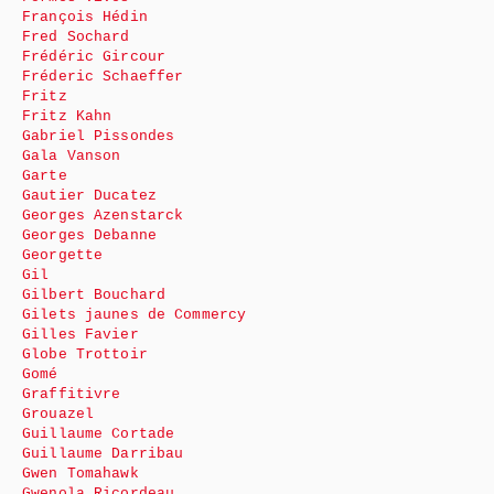
François Hédin
Fred Sochard
Frédéric Gircour
Fréderic Schaeffer
Fritz
Fritz Kahn
Gabriel Pissondes
Gala Vanson
Garte
Gautier Ducatez
Georges Azenstarck
Georges Debanne
Georgette
Gil
Gilbert Bouchard
Gilets jaunes de Commercy
Gilles Favier
Globe Trottoir
Gomé
Graffitivre
Grouazel
Guillaume Cortade
Guillaume Darribau
Gwen Tomahawk
Gwenola Ricordeau