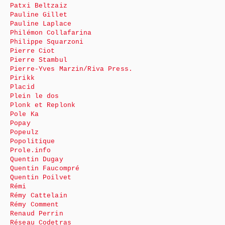
Patxi Beltzaiz
Pauline Gillet
Pauline Laplace
Philémon Collafarina
Philippe Squarzoni
Pierre Ciot
Pierre Stambul
Pierre-Yves Marzin/Riva Press.
Pirikk
Placid
Plein le dos
Plonk et Replonk
Pole Ka
Popay
Popeulz
Popolitique
Prole.info
Quentin Dugay
Quentin Faucompré
Quentin Poilvet
Rémi
Rémy Cattelain
Rémy Comment
Renaud Perrin
Réseau Codetras