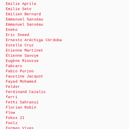
Emilie Aprile
Emilie Seto
Emilien Bernard
Emmanuel Sanséau
Emmanuel Sanséau
Eneko
Eric Sneed
Ernesto Aréchiga Córdoba
Estelle Cruz
Etienne Martinet
Étienne Savoye
Eugène Riousse
Fabcaro
Fabio Purino
Faustine Jacquot
Fayad Mohamed
Felder
Ferdinand Cazalis
ferri
Fethi Sahraoui
Florian Robin
Flow
Fokus 21
Foolz
Formes Vives