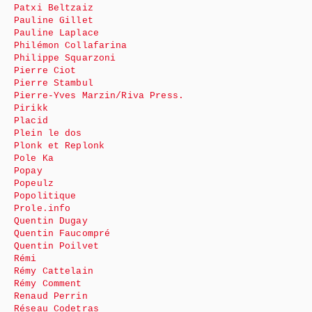
Patxi Beltzaiz
Pauline Gillet
Pauline Laplace
Philémon Collafarina
Philippe Squarzoni
Pierre Ciot
Pierre Stambul
Pierre-Yves Marzin/Riva Press.
Pirikk
Placid
Plein le dos
Plonk et Replonk
Pole Ka
Popay
Popeulz
Popolitique
Prole.info
Quentin Dugay
Quentin Faucompré
Quentin Poilvet
Rémi
Rémy Cattelain
Rémy Comment
Renaud Perrin
Réseau Codetras