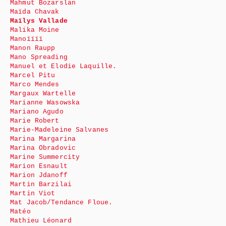
Mahmut Bozarslan
Maïda Chavak
Maïlys Vallade
Malika Moine
Manoïïïï
Manon Raupp
Mano Spreading
Manuel et Elodie Laquille.
Marcel Pitu
Marco Mendes
Margaux Wartelle
Marianne Wasowska
Mariano Agudo
Marie Robert
Marie-Madeleine Salvanes
Marina Margarina
Marina Obradovic
Marine Summercity
Marion Esnault
Marion Jdanoff
Martin Barzilai
Martin Viot
Mat Jacob/Tendance Floue.
Matéo
Mathieu Léonard