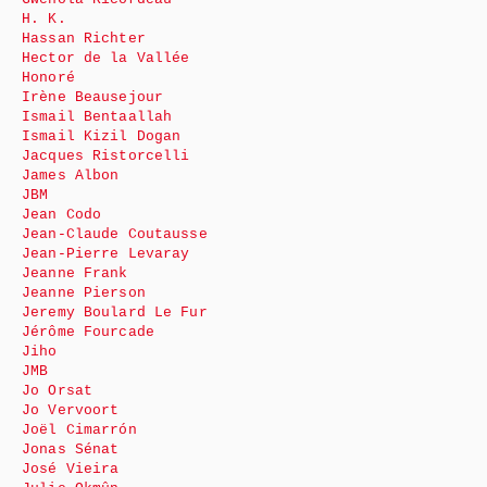
H. K.
Hassan Richter
Hector de la Vallée
Honoré
Irène Beausejour
Ismail Bentaallah
Ismail Kizil Dogan
Jacques Ristorcelli
James Albon
JBM
Jean Codo
Jean-Claude Coutausse
Jean-Pierre Levaray
Jeanne Frank
Jeanne Pierson
Jeremy Boulard Le Fur
Jérôme Fourcade
Jiho
JMB
Jo Orsat
Jo Vervoort
Joël Cimarrón
Jonas Sénat
José Vieira