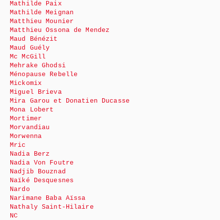
Mathilde Paix
Mathilde Meignan
Matthieu Mounier
Matthieu Ossona de Mendez
Maud Bénézit
Maud Guély
Mc McGill
Mehrake Ghodsi
Ménopause Rebelle
Mickomix
Miguel Brieva
Mira Garou et Donatien Ducasse
Mona Lobert
Mortimer
Morvandiau
Morwenna
Mric
Nadia Berz
Nadia Von Foutre
Nadjib Bouznad
Naïké Desquesnes
Nardo
Narimane Baba Aïssa
Nathaly Saint-Hilaire
NC