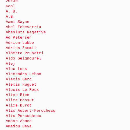
20100
6col
A. B.
A.B.
Aami Sayan
Abel Echeverría
Absolute Negative
Ad Petersen
Adrien Labbe
Adrien Zammit
Alberto Prunetti
Aldo Seignourel
Alej
Alex Less
Alexandra Lebon
Alexis Berg
Alexis Huguet
Alexis Le Roux
Alice Bien
Alice Bossut
Alice Durot
Alix Aubert-Pérocheau
Alix Peraucheau
Amaan Ahmed
Amadou Gaye