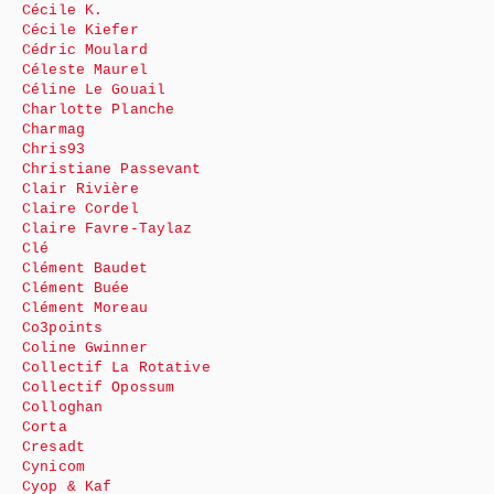
Cécile K.
Cécile Kiefer
Cédric Moulard
Céleste Maurel
Céline Le Gouail
Charlotte Planche
Charmag
Chris93
Christiane Passevant
Clair Rivière
Claire Cordel
Claire Favre-Taylaz
Clé
Clément Baudet
Clément Buée
Clément Moreau
Co3points
Coline Gwinner
Collectif La Rotative
Collectif Opossum
Colloghan
Corta
Cresadt
Cynicom
Cyop & Kaf