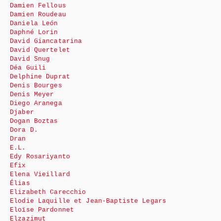
Damien Fellous
Damien Roudeau
Daniela León
Daphné Lorin
David Giancatarina
David Quertelet
David Snug
Déa Guili
Delphine Duprat
Denis Bourges
Denis Meyer
Diego Aranega
Djaber
Dogan Boztas
Dora D.
Dran
E.L.
Edy Rosariyanto
Efix
Elena Vieillard
Élias
Elizabeth Carecchio
Elodie Laquille et Jean-Baptiste Legars
Eloïse Pardonnet
Elzazimut