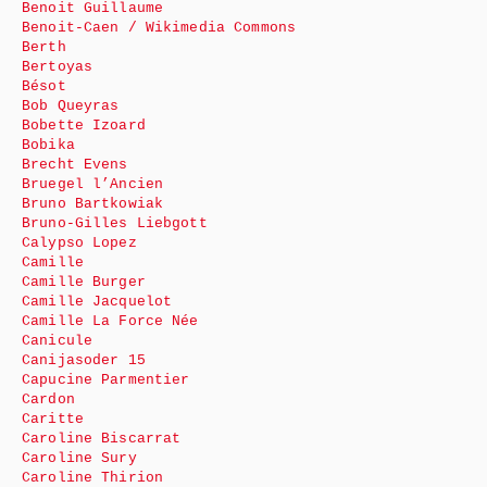
Benoit Guillaume
Benoit-Caen / Wikimedia Commons
Berth
Bertoyas
Bésot
Bob Queyras
Bobette Izoard
Bobika
Brecht Evens
Bruegel l’Ancien
Bruno Bartkowiak
Bruno-Gilles Liebgott
Calypso Lopez
Camille
Camille Burger
Camille Jacquelot
Camille La Force Née
Canicule
Canijasoder 15
Capucine Parmentier
Cardon
Caritte
Caroline Biscarrat
Caroline Sury
Caroline Thirion