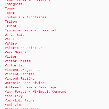
Tomagnetik
Tommy
Topor
Toutes aux frontières
Triton
Truant
Typhaine Lambermont-Michel
U. G. Sato
Val K
Valère
Valérie de Saint-Do
Vera Makina
Victor
Victor Delfim
Victor Leon
Vincent Croguennec
Vincent Lacotte
Vincent Rivière
Weronika Anna Siwiec
Wilfreed Obame – Dékadrage
Yann Forget / Wikimedia Commons
Yann Levy
Yoan-Loïc Faure
Yoel Jimenez