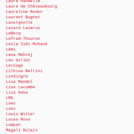
Laura Pandelle
Laure de Châteaubourg
Laureline Redon
Laurent Bugnet
Lavergnolle
Lazare Lazarus
LeBecq
Lefred-Thouron
Leïla Sidi-Mohand
Lémi
Lena Mehrej
Léo Gillet
Lerouge
Lilhiou Bellini
Lindingre
Lisa Mandel
Lise Lacombe
Liza Kaka
LMG
Loez
Loez
Louis Witter
Lucas Roxo
Lumpen
Magali Dulain