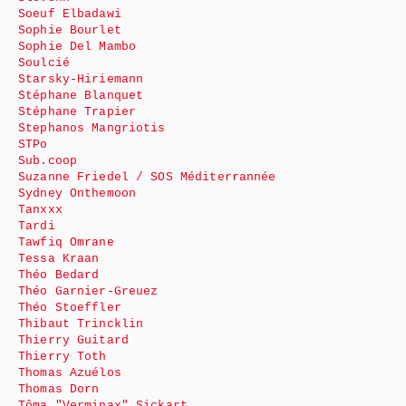
Soeuf Elbadawi
Sophie Bourlet
Sophie Del Mambo
Soulcié
Starsky-Hiriemann
Stéphane Blanquet
Stéphane Trapier
Stephanos Mangriotis
STPo
Sub.coop
Suzanne Friedel / SOS Méditerrannée
Sydney Onthemoon
Tanxxx
Tardi
Tawfiq Omrane
Tessa Kraan
Théo Bedard
Théo Garnier-Greuez
Théo Stoeffler
Thibaut Trincklin
Thierry Guitard
Thierry Toth
Thomas Azuélos
Thomas Dorn
Tôma "Verminax" Sickart