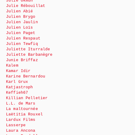
Julie Okmûn
Julie Rébouillat
Julien Abié
Julien Brygo
Julien Jaulin
Julien Loïs
Julien Paget
Julien Respaut
Julien Tewfiq
Juliette Iturralde
Juliette Barbanègre
Junie Briffaz
Kalem
Kamar Idir
Karine Bernardou
Karl Grux
Katjastroph
Keffieh67
Killian Pelletier
L.L. de Mars
La maltournée
Laëtitia Rouxel
Lardux Films
Lasserpe
Laura Ancona