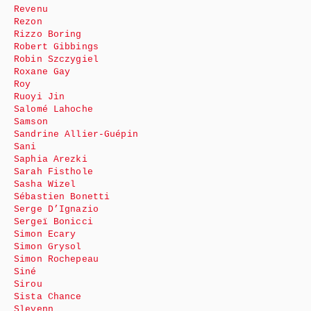
Revenu
Rezon
Rizzo Boring
Robert Gibbings
Robin Szczygiel
Roxane Gay
Roy
Ruoyi Jin
Salomé Lahoche
Samson
Sandrine Allier-Guépin
Sani
Saphia Arezki
Sarah Fisthole
Sasha Wizel
Sébastien Bonetti
Serge D’Ignazio
Sergeï Bonicci
Simon Ecary
Simon Grysol
Simon Rochepeau
Siné
Sirou
Sista Chance
Slevenn