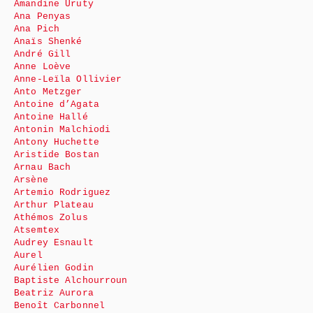
Amandine Uruty
Ana Penyas
Ana Pich
Anaïs Shenké
André Gill
Anne Loève
Anne-Leïla Ollivier
Anto Metzger
Antoine d’Agata
Antoine Hallé
Antonin Malchiodi
Antony Huchette
Aristide Bostan
Arnau Bach
Arsène
Artemio Rodriguez
Arthur Plateau
Athémos Zolus
Atsemtex
Audrey Esnault
Aurel
Aurélien Godin
Baptiste Alchourroun
Beatriz Aurora
Benoît Carbonnel