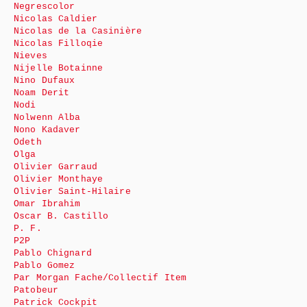
Negrescolor
Nicolas Caldier
Nicolas de la Casinière
Nicolas Filloqie
Nieves
Nijelle Botainne
Nino Dufaux
Noam Derit
Nodi
Nolwenn Alba
Nono Kadaver
Odeth
Olga
Olivier Garraud
Olivier Monthaye
Olivier Saint-Hilaire
Omar Ibrahim
Oscar B. Castillo
P. F.
P2P
Pablo Chignard
Pablo Gomez
Par Morgan Fache/Collectif Item
Patobeur
Patrick Cockpit