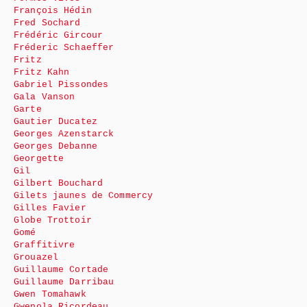
François Hédin
Fred Sochard
Frédéric Gircour
Fréderic Schaeffer
Fritz
Fritz Kahn
Gabriel Pissondes
Gala Vanson
Garte
Gautier Ducatez
Georges Azenstarck
Georges Debanne
Georgette
Gil
Gilbert Bouchard
Gilets jaunes de Commercy
Gilles Favier
Globe Trottoir
Gomé
Graffitivre
Grouazel
Guillaume Cortade
Guillaume Darribau
Gwen Tomahawk
Gwenola Ricordeau