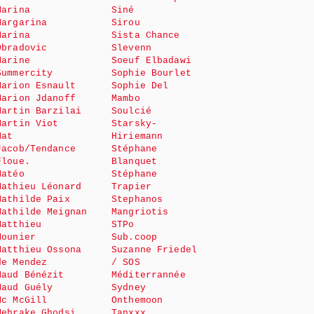
Marina
Siné
Margarina
Sirou
Marina
Sista Chance
Obradovic
Slevenn
Marine
Soeuf Elbadawi
Summercity
Sophie Bourlet
Marion Esnault
Sophie Del
Marion Jdanoff
Mambo
Martin Barzilai
Soulcié
Martin Viot
Starsky-
Mat
Hiriemann
Jacob/Tendance
Stéphane
Floue.
Blanquet
Matéo
Stéphane
Mathieu Léonard
Trapier
Mathilde Paix
Stephanos
Mathilde Meignan
Mangriotis
Matthieu
STPo
Mounier
Sub.coop
Matthieu Ossona
Suzanne Friedel
de Mendez
/ SOS
Maud Bénézit
Méditerrannée
Maud Guély
Sydney
Mc McGill
Onthemoon
Mehrake Ghodsi
Tanxxx