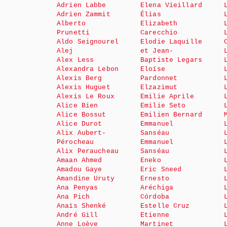
Adrien Labbe
Elena Vieillard
Adrien Zammit
Élias
Alberto
Elizabeth
Prunetti
Carecchio
Aldo Seignourel
Elodie Laquille
Alej
et Jean-
Alex Less
Baptiste Legars
Alexandra Lebon
Eloïse
Alexis Berg
Pardonnet
Alexis Huguet
Elzazimut
Alexis Le Roux
Emilie Aprile
Alice Bien
Emilie Seto
Alice Bossut
Emilien Bernard
Alice Durot
Emmanuel
Alix Aubert-
Sanséau
Pérocheau
Emmanuel
Alix Peraucheau
Sanséau
Amaan Ahmed
Eneko
Amadou Gaye
Eric Sneed
Amandine Uruty
Ernesto
Ana Penyas
Aréchiga
Ana Pich
Córdoba
Anaïs Shenké
Estelle Cruz
André Gill
Etienne
Anne Loève
Martinet