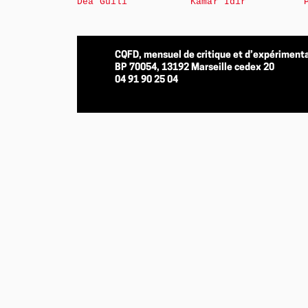
Déa Guili
Kamar Idir
CQFD, mensuel de critique et d’expérimenta
BP 70054, 13192 Marseille cedex 20
04 91 90 25 04