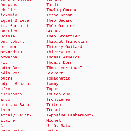
Ménopause
Tardi
Rebelle
Tawfiq Omrane
Mickomix
Tessa Kraan
Miguel Brieva
Théo Bedard
Mira Garou et
Théo Garnier-
Donatien
Greuez
Ducasse
Théo Stoeffler
Mona Lobert
Thibaut Trincklin
Mortimer
Thierry Guitard
Morvandiau
Thierry Toth
Morwenna
Thomas Azuélos
Mric
Thomas Dorn
Nadia Berz
Tôma "Verminax"
Nadia Von
Sickart
Foutre
Tomagnetik
Nadjib Bouznad
Tommy
Naïké
Topor
Desquesnes
Toutes aux
Nardo
frontières
Narimane Baba
Triton
Aïssa
Truant
Nathaly Saint-
Typhaine Lambermont-
Hilaire
Michel
NC
U. G. Sato