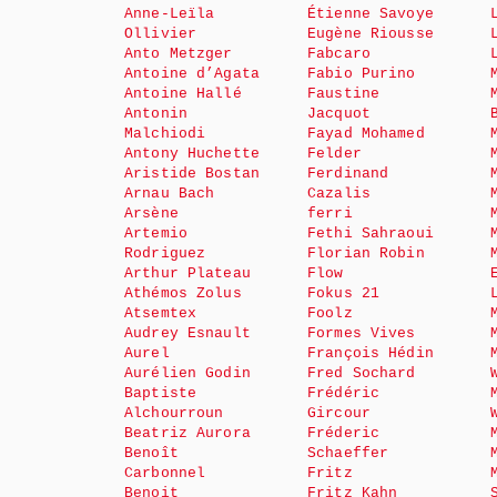
Anne-Leïla
Étienne Savoye
Ollivier
Eugène Riousse
Anto Metzger
Fabcaro
Antoine d’Agata
Fabio Purino
Antoine Hallé
Faustine
Antonin
Jacquot
Malchiodi
Fayad Mohamed
Antony Huchette
Felder
Aristide Bostan
Ferdinand
Arnau Bach
Cazalis
Arsène
ferri
Artemio
Fethi Sahraoui
Rodriguez
Florian Robin
Arthur Plateau
Flow
Athémos Zolus
Fokus 21
Atsemtex
Foolz
Audrey Esnault
Formes Vives
Aurel
François Hédin
Aurélien Godin
Fred Sochard
Baptiste
Frédéric
Alchourroun
Gircour
Beatriz Aurora
Fréderic
Benoît
Schaeffer
Carbonnel
Fritz
Benoit
Fritz Kahn