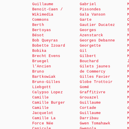
Guillaume
Gabriel
Benoit-Caen /
Pissondes
Wikimedia
Gala Vanson
Commons
Garte
Berth
Gautier Ducatez
Bertoyas
Georges
Bésot
Azenstarck
Bob Queyras
Georges Debanne
Bobette Izoard
Georgette
Bobika
Gil
Brecht Evens
Gilbert
Bruegel
Bouchard
l’Ancien
Gilets jaunes
Bruno
de Commercy
Bartkowiak
Gilles Favier
Bruno-Gilles
Globe Trottoir
Liebgott
Gomé
Calypso Lopez
Graffitivre
Camille
Grouazel
Camille Burger
Guillaume
Camille
Cortade
Jacquelot
Guillaume
Camille La
Darribau
Force Née
Gwen Tomahawk
Canicule
Gwenola