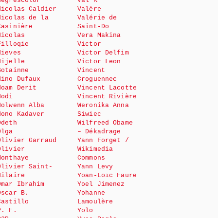
Negrescolor
Val K
Nicolas Caldier
Valère
Nicolas de la
Valérie de
Casinière
Saint-Do
Nicolas
Vera Makina
Filloqie
Victor
Nieves
Victor Delfim
Nijelle
Victor Leon
Botainne
Vincent
Nino Dufaux
Croguennec
Noam Derit
Vincent Lacotte
Nodi
Vincent Rivière
Nolwenn Alba
Weronika Anna
Nono Kadaver
Siwiec
Odeth
Wilfreed Obame
Olga
– Dékadrage
Olivier Garraud
Yann Forget /
Olivier
Wikimedia
Monthaye
Commons
Olivier Saint-
Yann Levy
Hilaire
Yoan-Loïc Faure
Omar Ibrahim
Yoel Jimenez
Oscar B.
Yohanne
Castillo
Lamoulère
P. F.
Yolo