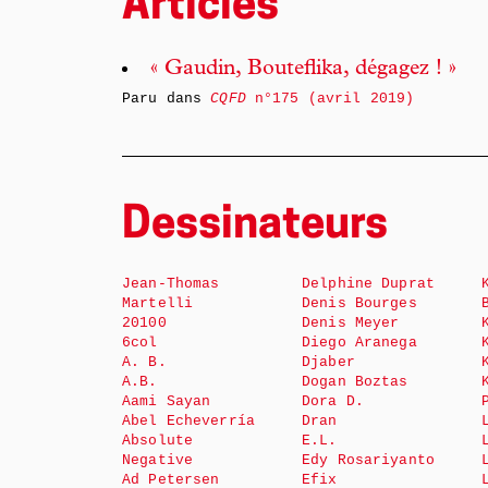
Articles
« Gaudin, Bouteflika, dégagez ! »
Paru dans
CQFD
n°175 (avril 2019)
Dessinateurs
Jean-Thomas
Delphine Duprat
Martelli
Denis Bourges
20100
Denis Meyer
6col
Diego Aranega
A. B.
Djaber
A.B.
Dogan Boztas
Aami Sayan
Dora D.
Abel Echeverría
Dran
Absolute
E.L.
Negative
Edy Rosariyanto
Ad Petersen
Efix