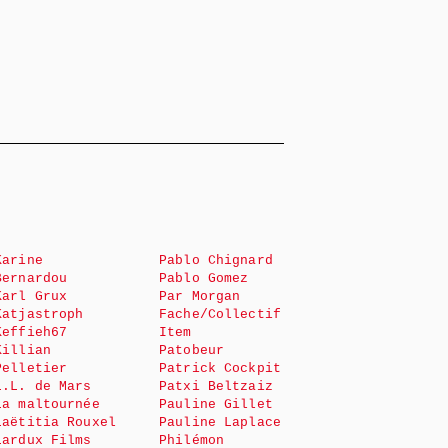
Karine
Pablo Chignard
Bernardou
Pablo Gomez
Karl Grux
Par Morgan
Katjastroph
Fache/Collectif
Keffieh67
Item
Killian
Patobeur
Pelletier
Patrick Cockpit
L.L. de Mars
Patxi Beltzaiz
La maltournée
Pauline Gillet
Laëtitia Rouxel
Pauline Laplace
Lardux Films
Philémon