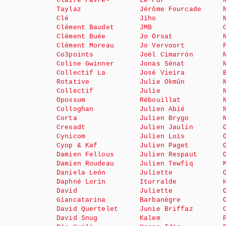
Claire Favre-
Le Fur
Taylaz
Jérôme Fourcade
Clé
Jiho
Clément Baudet
JMB
Clément Buée
Jo Orsat
Clément Moreau
Jo Vervoort
Co3points
Joël Cimarrón
Coline Gwinner
Jonas Sénat
Collectif La
José Vieira
Rotative
Julie Okmûn
Collectif
Julie
Opossum
Rébouillat
Colloghan
Julien Abié
Corta
Julien Brygo
Cresadt
Julien Jaulin
Cynicom
Julien Loïs
Cyop & Kaf
Julien Paget
Damien Fellous
Julien Respaut
Damien Roudeau
Julien Tewfiq
Daniela León
Juliette
Daphné Lorin
Iturralde
David
Juliette
Giancatarina
Barbanègre
David Quertelet
Junie Briffaz
David Snug
Kalem