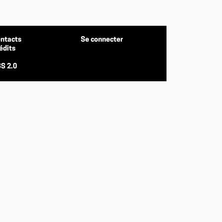
ntacts
Se connecter
édits
S 2.0