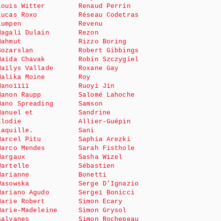
Louis Witter
Renaud Perrin
Lucas Roxo
Réseau Codetras
Lumpen
Revenu
Magali Dulain
Rezon
Mahmut
Rizzo Boring
Bozarslan
Robert Gibbings
Maïda Chavak
Robin Szczygiel
Maïlys Vallade
Roxane Gay
Malika Moine
Roy
Manoïïïï
Ruoyi Jin
Manon Raupp
Salomé Lahoche
Mano Spreading
Samson
Manuel et
Sandrine
Elodie
Allier-Guépin
Laquille.
Sani
Marcel Pitu
Saphia Arezki
Marco Mendes
Sarah Fisthole
Margaux
Sasha Wizel
Wartelle
Sébastien
Marianne
Bonetti
Wasowska
Serge D’Ignazio
Mariano Agudo
Sergeï Bonicci
Marie Robert
Simon Ecary
Marie-Madeleine
Simon Grysol
Salvanes
Simon Rochepeau