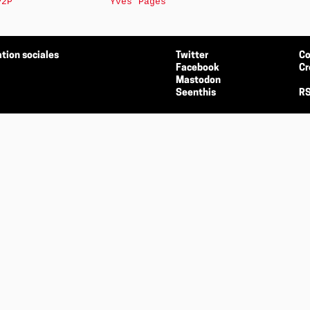
P2P
Yves Pagès
tion sociales
Twitter
Co
Facebook
Cr
Mastodon
Seenthis
RS