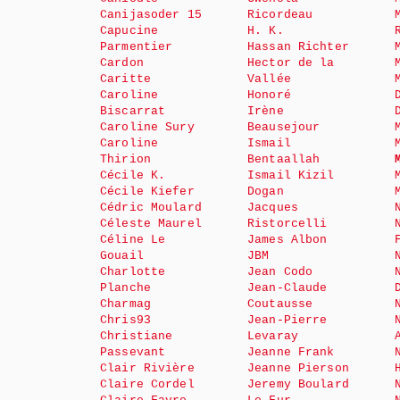
Canijasoder 15
Ricordeau
Capucine
H. K.
Parmentier
Hassan Richter
Cardon
Hector de la
Caritte
Vallée
Caroline
Honoré
Biscarrat
Irène
Caroline Sury
Beausejour
Caroline
Ismail
Thirion
Bentaallah
Cécile K.
Ismail Kizil
Cécile Kiefer
Dogan
Cédric Moulard
Jacques
Céleste Maurel
Ristorcelli
Céline Le
James Albon
Gouail
JBM
Charlotte
Jean Codo
Planche
Jean-Claude
Charmag
Coutausse
Chris93
Jean-Pierre
Christiane
Levaray
Passevant
Jeanne Frank
Clair Rivière
Jeanne Pierson
Claire Cordel
Jeremy Boulard