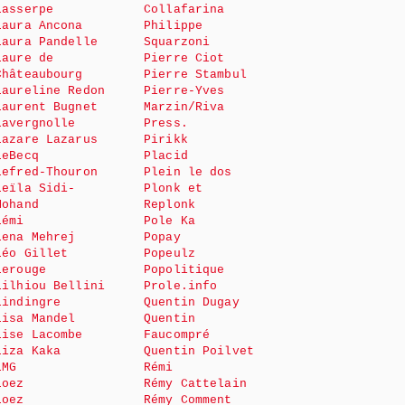
Lasserpe
Collafarina
Laura Ancona
Philippe
Laura Pandelle
Squarzoni
Laure de
Pierre Ciot
Châteaubourg
Pierre Stambul
Laureline Redon
Pierre-Yves
Laurent Bugnet
Marzin/Riva
Lavergnolle
Press.
Lazare Lazarus
Pirikk
LeBecq
Placid
Lefred-Thouron
Plein le dos
Leïla Sidi-
Plonk et
Mohand
Replonk
Lémi
Pole Ka
Lena Mehrej
Popay
Léo Gillet
Popeulz
Lerouge
Popolitique
Lilhiou Bellini
Prole.info
Lindingre
Quentin Dugay
Lisa Mandel
Quentin
Lise Lacombe
Faucompré
Liza Kaka
Quentin Poilvet
LMG
Rémi
Loez
Rémy Cattelain
Loez
Rémy Comment