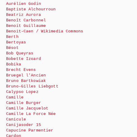
Aurélien Godin
Baptiste Alchourroun
Beatriz Aurora
Benoît Carbonnel
Benoit Guillaume
Benoit-Caen / Wikimedia Commons
Berth
Bertoyas
Bésot
Bob Queyras
Bobette Izoard
Bobika
Brecht Evens
Bruegel l’Ancien
Bruno Bartkowiak
Bruno-Gilles Liebgott
Calypso Lopez
Camille
Camille Burger
Camille Jacquelot
Camille La Force Née
Canicule
Canijasoder 15
Capucine Parmentier
Cardon