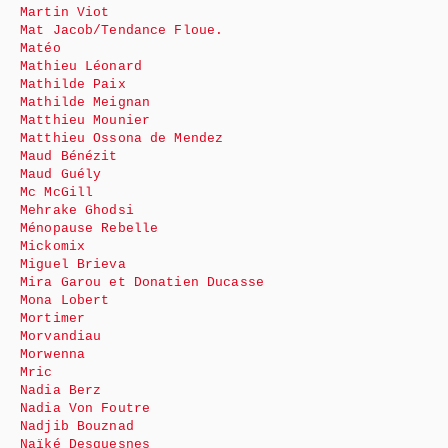
Martin Viot
Mat Jacob/Tendance Floue.
Matéo
Mathieu Léonard
Mathilde Paix
Mathilde Meignan
Matthieu Mounier
Matthieu Ossona de Mendez
Maud Bénézit
Maud Guély
Mc McGill
Mehrake Ghodsi
Ménopause Rebelle
Mickomix
Miguel Brieva
Mira Garou et Donatien Ducasse
Mona Lobert
Mortimer
Morvandiau
Morwenna
Mric
Nadia Berz
Nadia Von Foutre
Nadjib Bouznad
Naïké Desquesnes