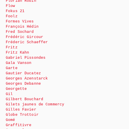
Florian Robin
Flow
Fokus 21
Foolz
Formes Vives
François Hédin
Fred Sochard
Frédéric Gircour
Fréderic Schaeffer
Fritz
Fritz Kahn
Gabriel Pissondes
Gala Vanson
Garte
Gautier Ducatez
Georges Azenstarck
Georges Debanne
Georgette
Gil
Gilbert Bouchard
Gilets jaunes de Commercy
Gilles Favier
Globe Trottoir
Gomé
Graffitivre