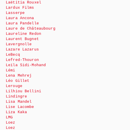
Laëtitia Rouxel
Lardux Films
Lasserpe
Laura Ancona
Laura Pandelle
Laure de Châteaubourg
Laureline Redon
Laurent Bugnet
Lavergnolle
Lazare Lazarus
LeBecq
Lefred-Thouron
Leïla Sidi-Mohand
Lémi
Lena Mehrej
Léo Gillet
Lerouge
Lilhiou Bellini
Lindingre
Lisa Mandel
Lise Lacombe
Liza Kaka
LMG
Loez
Loez