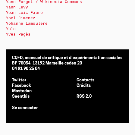
Yann Forget / Wikimedia Commons
Yann Levy
Yoan-Loïc Faure
Yoel Jimenez
Yohanne Lamoulère
Yolo
Yves Pagès
CQFD, mensuel de critique et d’expérimentation sociales
BP 70054, 13192 Marseille cedex 20
04 91 90 25 04
Twitter
Contacts
Facebook
Crédits
Mastodon
Seenthis
RSS 2.0
Se connecter