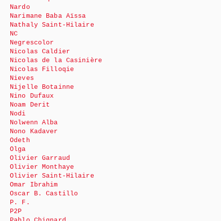
Nardo
Narimane Baba Aïssa
Nathaly Saint-Hilaire
NC
Negrescolor
Nicolas Caldier
Nicolas de la Casinière
Nicolas Filloqie
Nieves
Nijelle Botainne
Nino Dufaux
Noam Derit
Nodi
Nolwenn Alba
Nono Kadaver
Odeth
Olga
Olivier Garraud
Olivier Monthaye
Olivier Saint-Hilaire
Omar Ibrahim
Oscar B. Castillo
P. F.
P2P
Pablo Chignard