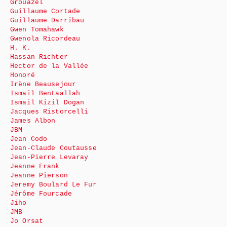
Grouazel
Guillaume Cortade
Guillaume Darribau
Gwen Tomahawk
Gwenola Ricordeau
H. K.
Hassan Richter
Hector de la Vallée
Honoré
Irène Beausejour
Ismail Bentaallah
Ismail Kizil Dogan
Jacques Ristorcelli
James Albon
JBM
Jean Codo
Jean-Claude Coutausse
Jean-Pierre Levaray
Jeanne Frank
Jeanne Pierson
Jeremy Boulard Le Fur
Jérôme Fourcade
Jiho
JMB
Jo Orsat