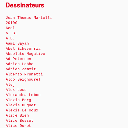
Dessinateurs
Jean-Thomas Martelli
20100
6col
A. B.
A.B.
Aami Sayan
Abel Echeverría
Absolute Negative
Ad Petersen
Adrien Labbe
Adrien Zammit
Alberto Prunetti
Aldo Seignourel
Alej
Alex Less
Alexandra Lebon
Alexis Berg
Alexis Huguet
Alexis Le Roux
Alice Bien
Alice Bossut
Alice Durot