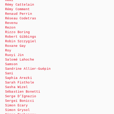
Rémi
Rémy Cattelain
Rémy Comment
Renaud Perrin
Réseau Codetras
Revenu
Rezon
Rizzo Boring
Robert Gibbings
Robin Szczygiel
Roxane Gay
Roy
Ruoyi Jin
Salomé Lahoche
Samson
Sandrine Allier-Guépin
Sani
Saphia Arezki
Sarah Fisthole
Sasha Wizel
Sébastien Bonetti
Serge D’Ignazio
Sergeï Bonicci
Simon Ecary
Simon Grysol