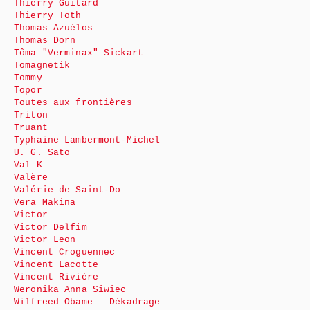
Thierry Guitard
Thierry Toth
Thomas Azuélos
Thomas Dorn
Tôma "Verminax" Sickart
Tomagnetik
Tommy
Topor
Toutes aux frontières
Triton
Truant
Typhaine Lambermont-Michel
U. G. Sato
Val K
Valère
Valérie de Saint-Do
Vera Makina
Victor
Victor Delfim
Victor Leon
Vincent Croguennec
Vincent Lacotte
Vincent Rivière
Weronika Anna Siwiec
Wilfreed Obame – Dékadrage