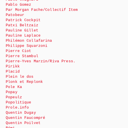
Pablo Gomez
Par Morgan Fache/Collectif Item
Patobeur
Patrick Cockpit
Patxi Beltzaiz
Pauline Gillet
Pauline Laplace
Philémon Collafarina
Philippe Squarzoni
Pierre Ciot
Pierre Stambul
Pierre-Yves Marzin/Riva Press.
Pirikk
Placid
Plein le dos
Plonk et Replonk
Pole Ka
Popay
Popeulz
Popolitique
Prole.info
Quentin Dugay
Quentin Faucompré
Quentin Poilvet