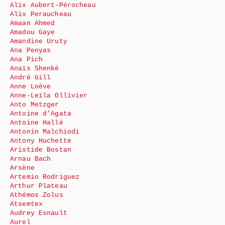
Alix Aubert-Pérocheau
Alix Peraucheau
Amaan Ahmed
Amadou Gaye
Amandine Uruty
Ana Penyas
Ana Pich
Anaïs Shenké
André Gill
Anne Loève
Anne-Leïla Ollivier
Anto Metzger
Antoine d’Agata
Antoine Hallé
Antonin Malchiodi
Antony Huchette
Aristide Bostan
Arnau Bach
Arsène
Artemio Rodriguez
Arthur Plateau
Athémos Zolus
Atsemtex
Audrey Esnault
Aurel