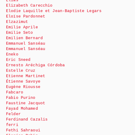
Élias
Elizabeth Carecchio
Elodie Laquille et Jean-Baptiste Legars
Eloïse Pardonnet
Elzazimut
Emilie Aprile
Emilie Seto
Emilien Bernard
Emmanuel Sanséau
Emmanuel Sanséau
Eneko
Eric Sneed
Ernesto Aréchiga Córdoba
Estelle Cruz
Etienne Martinet
Étienne Savoye
Eugène Riousse
Fabcaro
Fabio Purino
Faustine Jacquot
Fayad Mohamed
Felder
Ferdinand Cazalis
ferri
Fethi Sahraoui