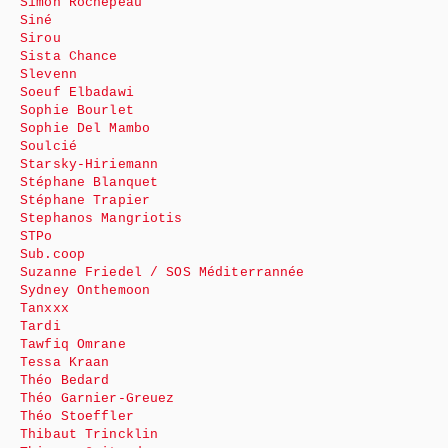
Simon Rochepeau
Siné
Sirou
Sista Chance
Slevenn
Soeuf Elbadawi
Sophie Bourlet
Sophie Del Mambo
Soulcié
Starsky-Hiriemann
Stéphane Blanquet
Stéphane Trapier
Stephanos Mangriotis
STPo
Sub.coop
Suzanne Friedel / SOS Méditerrannée
Sydney Onthemoon
Tanxxx
Tardi
Tawfiq Omrane
Tessa Kraan
Théo Bedard
Théo Garnier-Greuez
Théo Stoeffler
Thibaut Trincklin