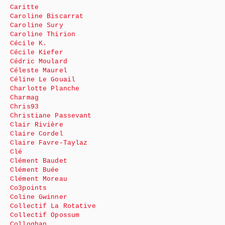
Caritte
Caroline Biscarrat
Caroline Sury
Caroline Thirion
Cécile K.
Cécile Kiefer
Cédric Moulard
Céleste Maurel
Céline Le Gouail
Charlotte Planche
Charmag
Chris93
Christiane Passevant
Clair Rivière
Claire Cordel
Claire Favre-Taylaz
Clé
Clément Baudet
Clément Buée
Clément Moreau
Co3points
Coline Gwinner
Collectif La Rotative
Collectif Opossum
Colloghan