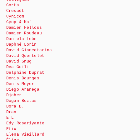
Corta
Cresadt
Cynicom
Cyop & Kaf
Damien Fellous
Damien Roudeau
Daniela León
Daphné Lorin
David Giancatarina
David Quertelet
David Snug
Déa Guili
Delphine Duprat
Denis Bourges
Denis Meyer
Diego Aranega
Djaber
Dogan Boztas
Dora D.
Dran
E.L.
Edy Rosariyanto
Efix
Elena Vieillard