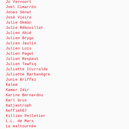
Jo Vervoort
Joël Cimarrón
Jonas Sénat
José Vieira
Julie Okmûn
Julie Rébouillat
Julien Abié
Julien Brygo
Julien Jaulin
Julien Loïs
Julien Paget
Julien Respaut
Julien Tewfiq
Juliette Iturralde
Juliette Barbanègre
Junie Briffaz
Kalem
Kamar Idir
Karine Bernardou
Karl Grux
Katjastroph
Keffieh67
Killian Pelletier
L.L. de Mars
La maltournée