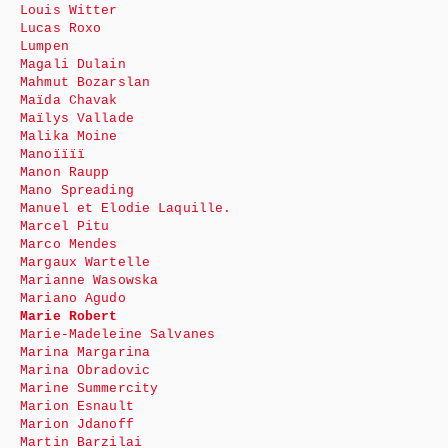
Louis Witter
Lucas Roxo
Lumpen
Magali Dulain
Mahmut Bozarslan
Maïda Chavak
Maïlys Vallade
Malika Moine
Manoïïïï
Manon Raupp
Mano Spreading
Manuel et Elodie Laquille.
Marcel Pitu
Marco Mendes
Margaux Wartelle
Marianne Wasowska
Mariano Agudo
Marie Robert
Marie-Madeleine Salvanes
Marina Margarina
Marina Obradovic
Marine Summercity
Marion Esnault
Marion Jdanoff
Martin Barzilai