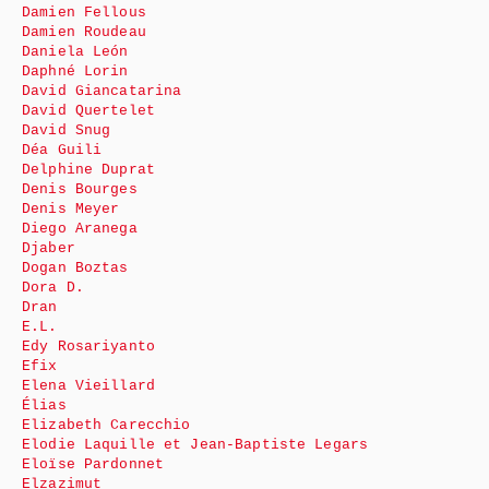
Damien Fellous
Damien Roudeau
Daniela León
Daphné Lorin
David Giancatarina
David Quertelet
David Snug
Déa Guili
Delphine Duprat
Denis Bourges
Denis Meyer
Diego Aranega
Djaber
Dogan Boztas
Dora D.
Dran
E.L.
Edy Rosariyanto
Efix
Elena Vieillard
Élias
Elizabeth Carecchio
Elodie Laquille et Jean-Baptiste Legars
Eloïse Pardonnet
Elzazimut