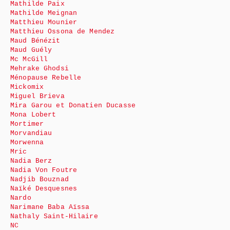
Mathilde Paix
Mathilde Meignan
Matthieu Mounier
Matthieu Ossona de Mendez
Maud Bénézit
Maud Guély
Mc McGill
Mehrake Ghodsi
Ménopause Rebelle
Mickomix
Miguel Brieva
Mira Garou et Donatien Ducasse
Mona Lobert
Mortimer
Morvandiau
Morwenna
Mric
Nadia Berz
Nadia Von Foutre
Nadjib Bouznad
Naïké Desquesnes
Nardo
Narimane Baba Aïssa
Nathaly Saint-Hilaire
NC