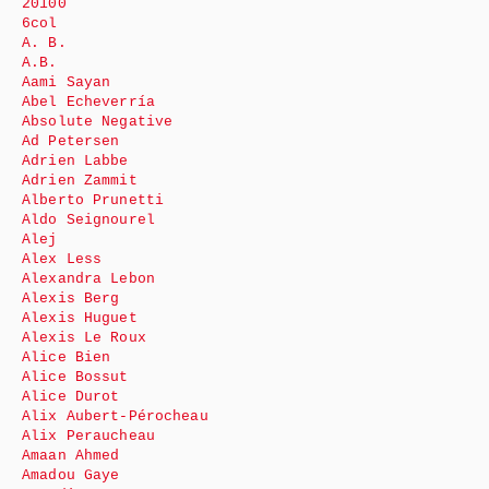
20100
6col
A. B.
A.B.
Aami Sayan
Abel Echeverría
Absolute Negative
Ad Petersen
Adrien Labbe
Adrien Zammit
Alberto Prunetti
Aldo Seignourel
Alej
Alex Less
Alexandra Lebon
Alexis Berg
Alexis Huguet
Alexis Le Roux
Alice Bien
Alice Bossut
Alice Durot
Alix Aubert-Pérocheau
Alix Peraucheau
Amaan Ahmed
Amadou Gaye