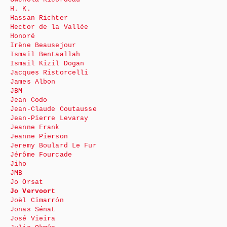
H. K.
Hassan Richter
Hector de la Vallée
Honoré
Irène Beausejour
Ismail Bentaallah
Ismail Kizil Dogan
Jacques Ristorcelli
James Albon
JBM
Jean Codo
Jean-Claude Coutausse
Jean-Pierre Levaray
Jeanne Frank
Jeanne Pierson
Jeremy Boulard Le Fur
Jérôme Fourcade
Jiho
JMB
Jo Orsat
Jo Vervoort
Joël Cimarrón
Jonas Sénat
José Vieira