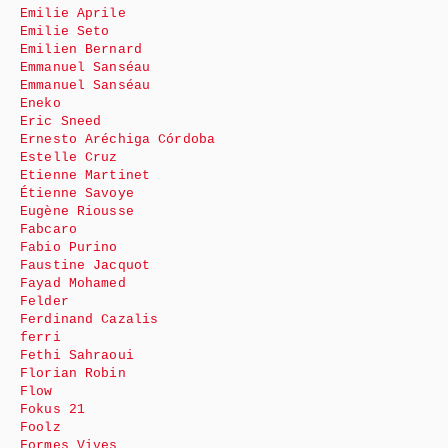
Emilie Aprile
Emilie Seto
Emilien Bernard
Emmanuel Sanséau
Emmanuel Sanséau
Eneko
Eric Sneed
Ernesto Aréchiga Córdoba
Estelle Cruz
Etienne Martinet
Étienne Savoye
Eugène Riousse
Fabcaro
Fabio Purino
Faustine Jacquot
Fayad Mohamed
Felder
Ferdinand Cazalis
ferri
Fethi Sahraoui
Florian Robin
Flow
Fokus 21
Foolz
Formes Vives