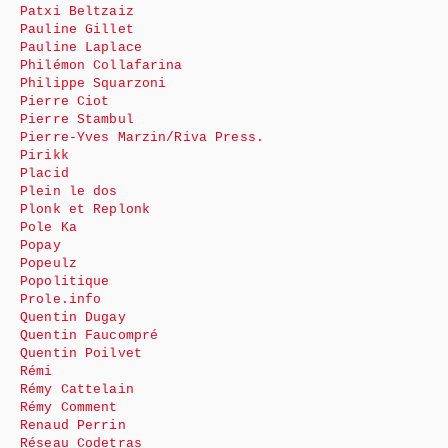
Patxi Beltzaiz
Pauline Gillet
Pauline Laplace
Philémon Collafarina
Philippe Squarzoni
Pierre Ciot
Pierre Stambul
Pierre-Yves Marzin/Riva Press.
Pirikk
Placid
Plein le dos
Plonk et Replonk
Pole Ka
Popay
Popeulz
Popolitique
Prole.info
Quentin Dugay
Quentin Faucompré
Quentin Poilvet
Rémi
Rémy Cattelain
Rémy Comment
Renaud Perrin
Réseau Codetras