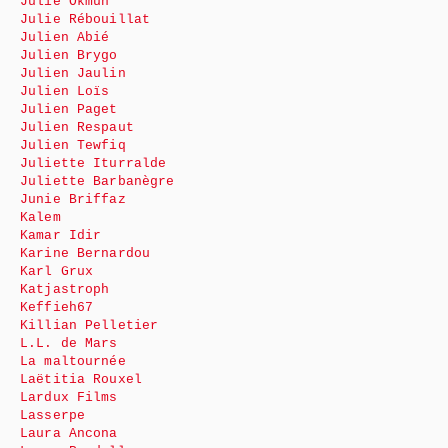
Julie Okmûn
Julie Rébouillat
Julien Abié
Julien Brygo
Julien Jaulin
Julien Loïs
Julien Paget
Julien Respaut
Julien Tewfiq
Juliette Iturralde
Juliette Barbanègre
Junie Briffaz
Kalem
Kamar Idir
Karine Bernardou
Karl Grux
Katjastroph
Keffieh67
Killian Pelletier
L.L. de Mars
La maltournée
Laëtitia Rouxel
Lardux Films
Lasserpe
Laura Ancona