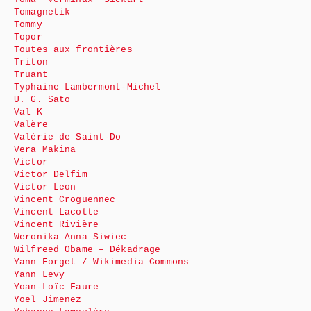
Tomagnetik
Tommy
Topor
Toutes aux frontières
Triton
Truant
Typhaine Lambermont-Michel
U. G. Sato
Val K
Valère
Valérie de Saint-Do
Vera Makina
Victor
Victor Delfim
Victor Leon
Vincent Croguennec
Vincent Lacotte
Vincent Rivière
Weronika Anna Siwiec
Wilfreed Obame – Dékadrage
Yann Forget / Wikimedia Commons
Yann Levy
Yoan-Loïc Faure
Yoel Jimenez