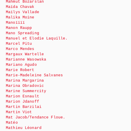
Mahmut Bozarslan
Maïda Chavak
Maïlys Vallade
Malika Moine
Manoïïïï
Manon Raupp
Mano Spreading
Manuel et Elodie Laquille.
Marcel Pitu
Marco Mendes
Margaux Wartelle
Marianne Wasowska
Mariano Agudo
Marie Robert
Marie-Madeleine Salvanes
Marina Margarina
Marina Obradovic
Marine Summercity
Marion Esnault
Marion Jdanoff
Martin Barzilai
Martin Viot
Mat Jacob/Tendance Floue.
Matéo
Mathieu Léonard