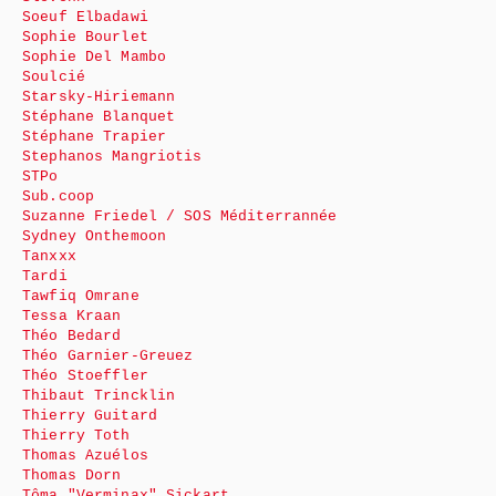
Soeuf Elbadawi
Sophie Bourlet
Sophie Del Mambo
Soulcié
Starsky-Hiriemann
Stéphane Blanquet
Stéphane Trapier
Stephanos Mangriotis
STPo
Sub.coop
Suzanne Friedel / SOS Méditerrannée
Sydney Onthemoon
Tanxxx
Tardi
Tawfiq Omrane
Tessa Kraan
Théo Bedard
Théo Garnier-Greuez
Théo Stoeffler
Thibaut Trincklin
Thierry Guitard
Thierry Toth
Thomas Azuélos
Thomas Dorn
Tôma "Verminax" Sickart