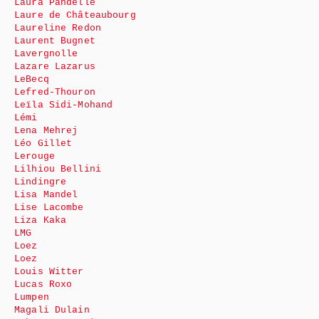
Laura Pandelle
Laure de Châteaubourg
Laureline Redon
Laurent Bugnet
Lavergnolle
Lazare Lazarus
LeBecq
Lefred-Thouron
Leïla Sidi-Mohand
Lémi
Lena Mehrej
Léo Gillet
Lerouge
Lilhiou Bellini
Lindingre
Lisa Mandel
Lise Lacombe
Liza Kaka
LMG
Loez
Loez
Louis Witter
Lucas Roxo
Lumpen
Magali Dulain