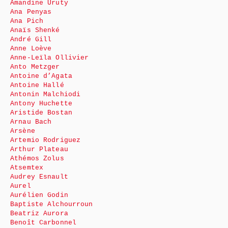
Amandine Uruty
Ana Penyas
Ana Pich
Anaïs Shenké
André Gill
Anne Loève
Anne-Leïla Ollivier
Anto Metzger
Antoine d’Agata
Antoine Hallé
Antonin Malchiodi
Antony Huchette
Aristide Bostan
Arnau Bach
Arsène
Artemio Rodriguez
Arthur Plateau
Athémos Zolus
Atsemtex
Audrey Esnault
Aurel
Aurélien Godin
Baptiste Alchourroun
Beatriz Aurora
Benoît Carbonnel