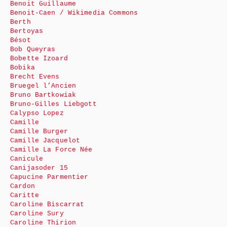
Benoit Guillaume
Benoit-Caen / Wikimedia Commons
Berth
Bertoyas
Bésot
Bob Queyras
Bobette Izoard
Bobika
Brecht Evens
Bruegel l’Ancien
Bruno Bartkowiak
Bruno-Gilles Liebgott
Calypso Lopez
Camille
Camille Burger
Camille Jacquelot
Camille La Force Née
Canicule
Canijasoder 15
Capucine Parmentier
Cardon
Caritte
Caroline Biscarrat
Caroline Sury
Caroline Thirion