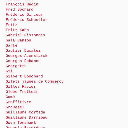
François Hédin
Fred Sochard
Frédéric Gircour
Fréderic Schaeffer
Fritz
Fritz Kahn
Gabriel Pissondes
Gala Vanson
Garte
Gautier Ducatez
Georges Azenstarck
Georges Debanne
Georgette
Gil
Gilbert Bouchard
Gilets jaunes de Commercy
Gilles Favier
Globe Trottoir
Gomé
Graffitivre
Grouazel
Guillaume Cortade
Guillaume Darribau
Gwen Tomahawk
Gwenola Ricordeau