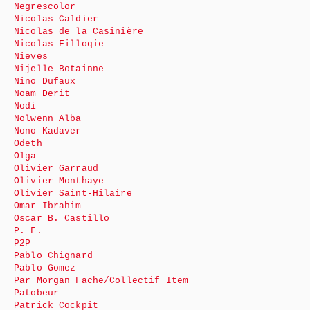
Negrescolor
Nicolas Caldier
Nicolas de la Casinière
Nicolas Filloqie
Nieves
Nijelle Botainne
Nino Dufaux
Noam Derit
Nodi
Nolwenn Alba
Nono Kadaver
Odeth
Olga
Olivier Garraud
Olivier Monthaye
Olivier Saint-Hilaire
Omar Ibrahim
Oscar B. Castillo
P. F.
P2P
Pablo Chignard
Pablo Gomez
Par Morgan Fache/Collectif Item
Patobeur
Patrick Cockpit