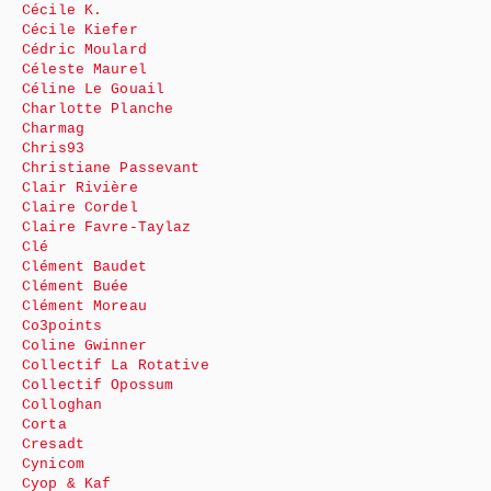
Cécile K.
Cécile Kiefer
Cédric Moulard
Céleste Maurel
Céline Le Gouail
Charlotte Planche
Charmag
Chris93
Christiane Passevant
Clair Rivière
Claire Cordel
Claire Favre-Taylaz
Clé
Clément Baudet
Clément Buée
Clément Moreau
Co3points
Coline Gwinner
Collectif La Rotative
Collectif Opossum
Colloghan
Corta
Cresadt
Cynicom
Cyop & Kaf