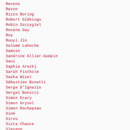
Revenu
Rezon
Rizzo Boring
Robert Gibbings
Robin Szczygiel
Roxane Gay
Roy
Ruoyi Jin
Salomé Lahoche
Samson
Sandrine Allier-Guépin
Sani
Saphia Arezki
Sarah Fisthole
Sasha Wizel
Sébastien Bonetti
Serge D’Ignazio
Sergeï Bonicci
Simon Ecary
Simon Grysol
Simon Rochepeau
Siné
Sirou
Sista Chance
Slevenn