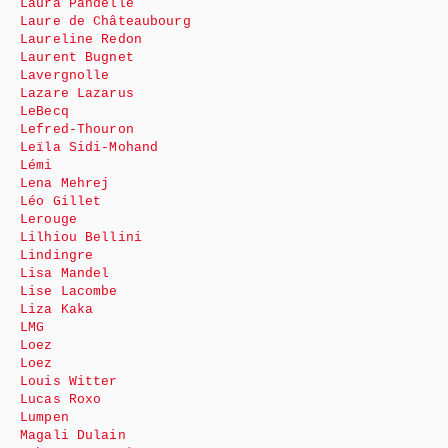
Laura Pandelle
Laure de Châteaubourg
Laureline Redon
Laurent Bugnet
Lavergnolle
Lazare Lazarus
LeBecq
Lefred-Thouron
Leïla Sidi-Mohand
Lémi
Lena Mehrej
Léo Gillet
Lerouge
Lilhiou Bellini
Lindingre
Lisa Mandel
Lise Lacombe
Liza Kaka
LMG
Loez
Loez
Louis Witter
Lucas Roxo
Lumpen
Magali Dulain