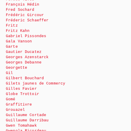
François Hédin
Fred Sochard
Frédéric Gircour
Fréderic Schaeffer
Fritz
Fritz Kahn
Gabriel Pissondes
Gala Vanson
Garte
Gautier Ducatez
Georges Azenstarck
Georges Debanne
Georgette
Gil
Gilbert Bouchard
Gilets jaunes de Commercy
Gilles Favier
Globe Trottoir
Gomé
Graffitivre
Grouazel
Guillaume Cortade
Guillaume Darribau
Gwen Tomahawk
Gwenola Ricordeau