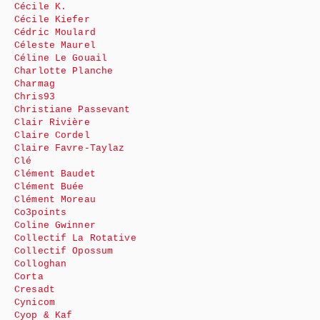
Cécile K.
Cécile Kiefer
Cédric Moulard
Céleste Maurel
Céline Le Gouail
Charlotte Planche
Charmag
Chris93
Christiane Passevant
Clair Rivière
Claire Cordel
Claire Favre-Taylaz
Clé
Clément Baudet
Clément Buée
Clément Moreau
Co3points
Coline Gwinner
Collectif La Rotative
Collectif Opossum
Colloghan
Corta
Cresadt
Cynicom
Cyop & Kaf