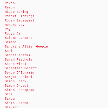
Revenu
Rezon
Rizzo Boring
Robert Gibbings
Robin Szczygiel
Roxane Gay
Roy
Ruoyi Jin
Salomé Lahoche
Samson
Sandrine Allier-Guépin
Sani
Saphia Arezki
Sarah Fisthole
Sasha Wizel
Sébastien Bonetti
Serge D’Ignazio
Sergeï Bonicci
Simon Ecary
Simon Grysol
Simon Rochepeau
Siné
Sirou
Sista Chance
Slevenn