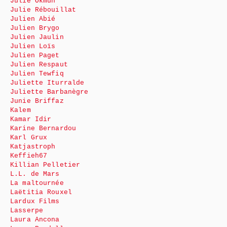
Julie Okmûn
Julie Rébouillat
Julien Abié
Julien Brygo
Julien Jaulin
Julien Loïs
Julien Paget
Julien Respaut
Julien Tewfiq
Juliette Iturralde
Juliette Barbanègre
Junie Briffaz
Kalem
Kamar Idir
Karine Bernardou
Karl Grux
Katjastroph
Keffieh67
Killian Pelletier
L.L. de Mars
La maltournée
Laëtitia Rouxel
Lardux Films
Lasserpe
Laura Ancona