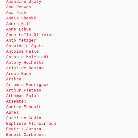
Amandine Uruty
Ana Penyas
Ana Pich
Anaïs Shenké
André Gill
Anne Loève
Anne-Leïla Ollivier
Anto Metzger
Antoine d’Agata
Antoine Hallé
Antonin Malchiodi
Antony Huchette
Aristide Bostan
Arnau Bach
Arsène
Artemio Rodriguez
Arthur Plateau
Athémos Zolus
Atsemtex
Audrey Esnault
Aurel
Aurélien Godin
Baptiste Alchourroun
Beatriz Aurora
Benoît Carbonnel