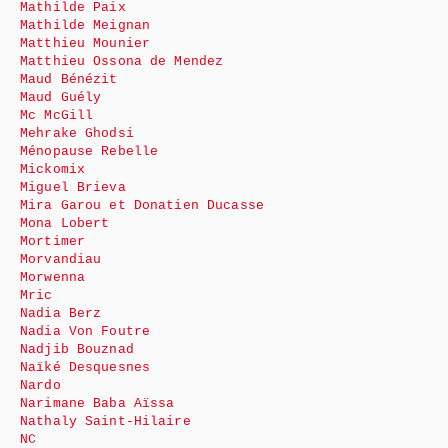
Mathilde Paix
Mathilde Meignan
Matthieu Mounier
Matthieu Ossona de Mendez
Maud Bénézit
Maud Guély
Mc McGill
Mehrake Ghodsi
Ménopause Rebelle
Mickomix
Miguel Brieva
Mira Garou et Donatien Ducasse
Mona Lobert
Mortimer
Morvandiau
Morwenna
Mric
Nadia Berz
Nadia Von Foutre
Nadjib Bouznad
Naïké Desquesnes
Nardo
Narimane Baba Aïssa
Nathaly Saint-Hilaire
NC