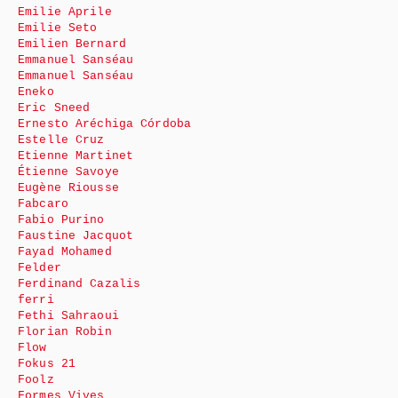
Emilie Aprile
Emilie Seto
Emilien Bernard
Emmanuel Sanséau
Emmanuel Sanséau
Eneko
Eric Sneed
Ernesto Aréchiga Córdoba
Estelle Cruz
Etienne Martinet
Étienne Savoye
Eugène Riousse
Fabcaro
Fabio Purino
Faustine Jacquot
Fayad Mohamed
Felder
Ferdinand Cazalis
ferri
Fethi Sahraoui
Florian Robin
Flow
Fokus 21
Foolz
Formes Vives