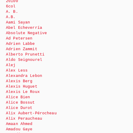
20100
6col
A. B.
A.B.
Aami Sayan
Abel Echeverría
Absolute Negative
Ad Petersen
Adrien Labbe
Adrien Zammit
Alberto Prunetti
Aldo Seignourel
Alej
Alex Less
Alexandra Lebon
Alexis Berg
Alexis Huguet
Alexis Le Roux
Alice Bien
Alice Bossut
Alice Durot
Alix Aubert-Pérocheau
Alix Peraucheau
Amaan Ahmed
Amadou Gaye