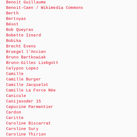
Benoit Guillaume
Benoit-Caen / Wikimedia Commons
Berth
Bertoyas
Bésot
Bob Queyras
Bobette Izoard
Bobika
Brecht Evens
Bruegel l’Ancien
Bruno Bartkowiak
Bruno-Gilles Liebgott
Calypso Lopez
Camille
Camille Burger
Camille Jacquelot
Camille La Force Née
Canicule
Canijasoder 15
Capucine Parmentier
Cardon
Caritte
Caroline Biscarrat
Caroline Sury
Caroline Thirion