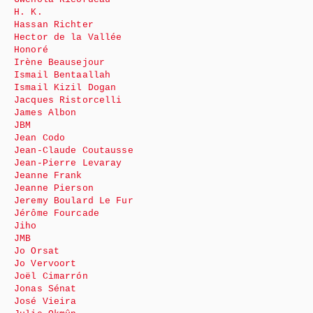
H. K.
Hassan Richter
Hector de la Vallée
Honoré
Irène Beausejour
Ismail Bentaallah
Ismail Kizil Dogan
Jacques Ristorcelli
James Albon
JBM
Jean Codo
Jean-Claude Coutausse
Jean-Pierre Levaray
Jeanne Frank
Jeanne Pierson
Jeremy Boulard Le Fur
Jérôme Fourcade
Jiho
JMB
Jo Orsat
Jo Vervoort
Joël Cimarrón
Jonas Sénat
José Vieira