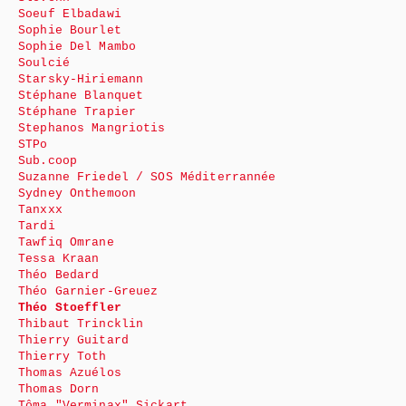
Soeuf Elbadawi
Sophie Bourlet
Sophie Del Mambo
Soulcié
Starsky-Hiriemann
Stéphane Blanquet
Stéphane Trapier
Stephanos Mangriotis
STPo
Sub.coop
Suzanne Friedel / SOS Méditerrannée
Sydney Onthemoon
Tanxxx
Tardi
Tawfiq Omrane
Tessa Kraan
Théo Bedard
Théo Garnier-Greuez
Théo Stoeffler
Thibaut Trincklin
Thierry Guitard
Thierry Toth
Thomas Azuélos
Thomas Dorn
Tôma "Verminax" Sickart