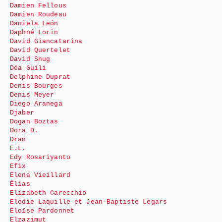
Damien Fellous
Damien Roudeau
Daniela León
Daphné Lorin
David Giancatarina
David Quertelet
David Snug
Déa Guili
Delphine Duprat
Denis Bourges
Denis Meyer
Diego Aranega
Djaber
Dogan Boztas
Dora D.
Dran
E.L.
Edy Rosariyanto
Efix
Elena Vieillard
Élias
Elizabeth Carecchio
Elodie Laquille et Jean-Baptiste Legars
Eloïse Pardonnet
Elzazimut