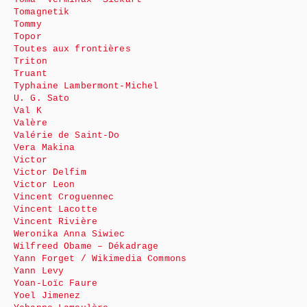
Tomagnetik
Tommy
Topor
Toutes aux frontières
Triton
Truant
Typhaine Lambermont-Michel
U. G. Sato
Val K
Valère
Valérie de Saint-Do
Vera Makina
Victor
Victor Delfim
Victor Leon
Vincent Croguennec
Vincent Lacotte
Vincent Rivière
Weronika Anna Siwiec
Wilfreed Obame – Dékadrage
Yann Forget / Wikimedia Commons
Yann Levy
Yoan-Loïc Faure
Yoel Jimenez