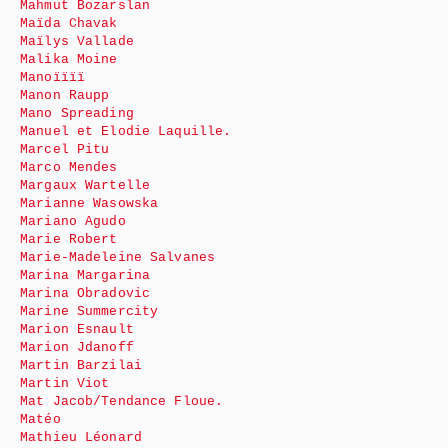
Mahmut Bozarslan
Maïda Chavak
Maïlys Vallade
Malika Moine
Manoïïïï
Manon Raupp
Mano Spreading
Manuel et Elodie Laquille.
Marcel Pitu
Marco Mendes
Margaux Wartelle
Marianne Wasowska
Mariano Agudo
Marie Robert
Marie-Madeleine Salvanes
Marina Margarina
Marina Obradovic
Marine Summercity
Marion Esnault
Marion Jdanoff
Martin Barzilai
Martin Viot
Mat Jacob/Tendance Floue.
Matéo
Mathieu Léonard