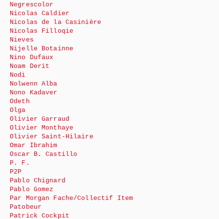
Negrescolor
Nicolas Caldier
Nicolas de la Casinière
Nicolas Filloqie
Nieves
Nijelle Botainne
Nino Dufaux
Noam Derit
Nodi
Nolwenn Alba
Nono Kadaver
Odeth
Olga
Olivier Garraud
Olivier Monthaye
Olivier Saint-Hilaire
Omar Ibrahim
Oscar B. Castillo
P. F.
P2P
Pablo Chignard
Pablo Gomez
Par Morgan Fache/Collectif Item
Patobeur
Patrick Cockpit