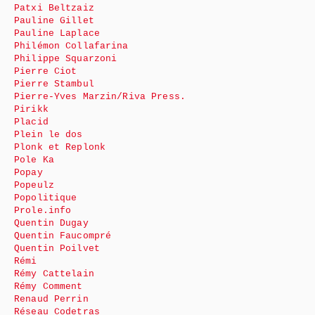
Patxi Beltzaiz
Pauline Gillet
Pauline Laplace
Philémon Collafarina
Philippe Squarzoni
Pierre Ciot
Pierre Stambul
Pierre-Yves Marzin/Riva Press.
Pirikk
Placid
Plein le dos
Plonk et Replonk
Pole Ka
Popay
Popeulz
Popolitique
Prole.info
Quentin Dugay
Quentin Faucompré
Quentin Poilvet
Rémi
Rémy Cattelain
Rémy Comment
Renaud Perrin
Réseau Codetras