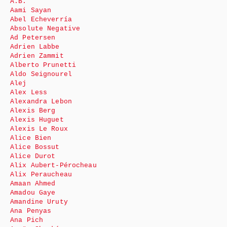
A.B.
Aami Sayan
Abel Echeverría
Absolute Negative
Ad Petersen
Adrien Labbe
Adrien Zammit
Alberto Prunetti
Aldo Seignourel
Alej
Alex Less
Alexandra Lebon
Alexis Berg
Alexis Huguet
Alexis Le Roux
Alice Bien
Alice Bossut
Alice Durot
Alix Aubert-Pérocheau
Alix Peraucheau
Amaan Ahmed
Amadou Gaye
Amandine Uruty
Ana Penyas
Ana Pich