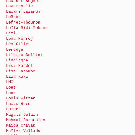
Laurent Bugnet
Lavergnolle
Lazare Lazarus
LeBecq
Lefred-Thouron
Leïla Sidi-Mohand
Lémi
Lena Mehrej
Léo Gillet
Lerouge
Lilhiou Bellini
Lindingre
Lisa Mandel
Lise Lacombe
Liza Kaka
LMG
Loez
Loez
Louis Witter
Lucas Roxo
Lumpen
Magali Dulain
Mahmut Bozarslan
Maïda Chavak
Maïlys Vallade