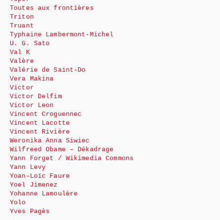
Toutes aux frontières
Triton
Truant
Typhaine Lambermont-Michel
U. G. Sato
Val K
Valère
Valérie de Saint-Do
Vera Makina
Victor
Victor Delfim
Victor Leon
Vincent Croguennec
Vincent Lacotte
Vincent Rivière
Weronika Anna Siwiec
Wilfreed Obame – Dékadrage
Yann Forget / Wikimedia Commons
Yann Levy
Yoan-Loïc Faure
Yoel Jimenez
Yohanne Lamoulère
Yolo
Yves Pagès