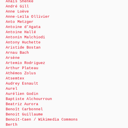
Anaïs Shenké
André Gill
Anne Loève
Anne-Leïla Ollivier
Anto Metzger
Antoine d’Agata
Antoine Hallé
Antonin Malchiodi
Antony Huchette
Aristide Bostan
Arnau Bach
Arsène
Artemio Rodriguez
Arthur Plateau
Athémos Zolus
Atsemtex
Audrey Esnault
Aurel
Aurélien Godin
Baptiste Alchourroun
Beatriz Aurora
Benoît Carbonnel
Benoit Guillaume
Benoit-Caen / Wikimedia Commons
Berth