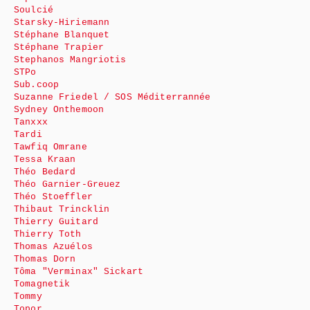
Soulcié
Starsky-Hiriemann
Stéphane Blanquet
Stéphane Trapier
Stephanos Mangriotis
STPo
Sub.coop
Suzanne Friedel / SOS Méditerrannée
Sydney Onthemoon
Tanxxx
Tardi
Tawfiq Omrane
Tessa Kraan
Théo Bedard
Théo Garnier-Greuez
Théo Stoeffler
Thibaut Trincklin
Thierry Guitard
Thierry Toth
Thomas Azuélos
Thomas Dorn
Tôma "Verminax" Sickart
Tomagnetik
Tommy
Topor