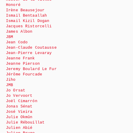
Honoré
Irène Beausejour
Ismail Bentaallah
Ismail Kizil Dogan
Jacques Ristorcelli
James Albon
JBM
Jean Codo
Jean-Claude Coutausse
Jean-Pierre Levaray
Jeanne Frank
Jeanne Pierson
Jeremy Boulard Le Fur
Jérôme Fourcade
Jiho
JMB
Jo Orsat
Jo Vervoort
Joël Cimarrón
Jonas Sénat
José Vieira
Julie Okmûn
Julie Rébouillat
Julien Abié