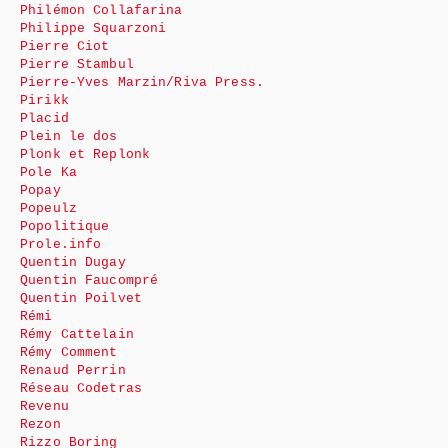
Philémon Collafarina
Philippe Squarzoni
Pierre Ciot
Pierre Stambul
Pierre-Yves Marzin/Riva Press.
Pirikk
Placid
Plein le dos
Plonk et Replonk
Pole Ka
Popay
Popeulz
Popolitique
Prole.info
Quentin Dugay
Quentin Faucompré
Quentin Poilvet
Rémi
Rémy Cattelain
Rémy Comment
Renaud Perrin
Réseau Codetras
Revenu
Rezon
Rizzo Boring