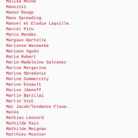
Malika Moine
Manoïïïï
Manon Raupp
Mano Spreading
Manuel et Elodie Laquille.
Marcel Pitu
Marco Mendes
Margaux Wartelle
Marianne Wasowska
Mariano Agudo
Marie Robert
Marie-Madeleine Salvanes
Marina Margarina
Marina Obradovic
Marine Summercity
Marion Esnault
Marion Jdanoff
Martin Barzilai
Martin Viot
Mat Jacob/Tendance Floue.
Matéo
Mathieu Léonard
Mathilde Paix
Mathilde Meignan
Matthieu Mounier