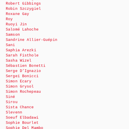
Robert Gibbings
Robin Szczygiel
Roxane Gay
Roy
Ruoyi Jin
Salomé Lahoche
Samson
Sandrine Allier-Guépin
Sani
Saphia Arezki
Sarah Fisthole
Sasha Wizel
Sébastien Bonetti
Serge D’Ignazio
Sergeï Bonicci
Simon Ecary
Simon Grysol
Simon Rochepeau
Siné
Sirou
Sista Chance
Slevenn
Soeuf Elbadawi
Sophie Bourlet
Sophie Del Mambo