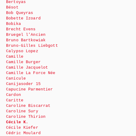
Bertoyas
Bésot
Bob Queyras
Bobette Izoard
Bobika
Brecht Evens
Bruegel l’Ancien
Bruno Bartkowiak
Bruno-Gilles Liebgott
Calypso Lopez
Camille
Camille Burger
Camille Jacquelot
Camille La Force Née
Canicule
Canijasoder 15
Capucine Parmentier
Cardon
Caritte
Caroline Biscarrat
Caroline Sury
Caroline Thirion
Cécile K.
Cécile Kiefer
Cédric Moulard