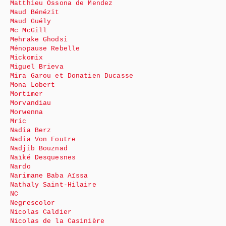
Matthieu Ossona de Mendez
Maud Bénézit
Maud Guély
Mc McGill
Mehrake Ghodsi
Ménopause Rebelle
Mickomix
Miguel Brieva
Mira Garou et Donatien Ducasse
Mona Lobert
Mortimer
Morvandiau
Morwenna
Mric
Nadia Berz
Nadia Von Foutre
Nadjib Bouznad
Naïké Desquesnes
Nardo
Narimane Baba Aïssa
Nathaly Saint-Hilaire
NC
Negrescolor
Nicolas Caldier
Nicolas de la Casinière