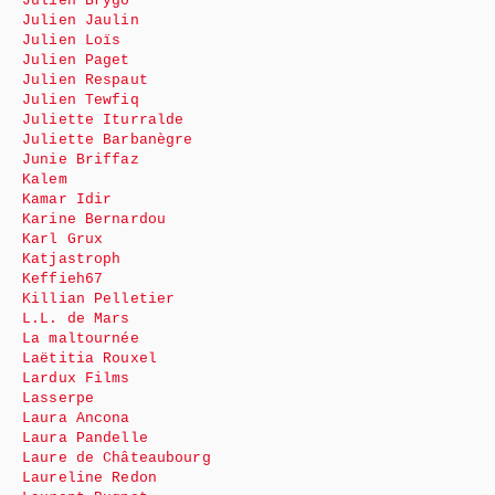
Julien Brygo
Julien Jaulin
Julien Loïs
Julien Paget
Julien Respaut
Julien Tewfiq
Juliette Iturralde
Juliette Barbanègre
Junie Briffaz
Kalem
Kamar Idir
Karine Bernardou
Karl Grux
Katjastroph
Keffieh67
Killian Pelletier
L.L. de Mars
La maltournée
Laëtitia Rouxel
Lardux Films
Lasserpe
Laura Ancona
Laura Pandelle
Laure de Châteaubourg
Laureline Redon