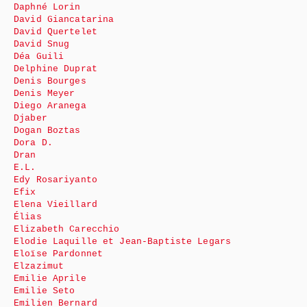
Daphné Lorin
David Giancatarina
David Quertelet
David Snug
Déa Guili
Delphine Duprat
Denis Bourges
Denis Meyer
Diego Aranega
Djaber
Dogan Boztas
Dora D.
Dran
E.L.
Edy Rosariyanto
Efix
Elena Vieillard
Élias
Elizabeth Carecchio
Elodie Laquille et Jean-Baptiste Legars
Eloïse Pardonnet
Elzazimut
Emilie Aprile
Emilie Seto
Emilien Bernard