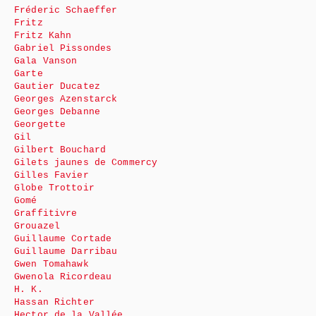
Fréderic Schaeffer
Fritz
Fritz Kahn
Gabriel Pissondes
Gala Vanson
Garte
Gautier Ducatez
Georges Azenstarck
Georges Debanne
Georgette
Gil
Gilbert Bouchard
Gilets jaunes de Commercy
Gilles Favier
Globe Trottoir
Gomé
Graffitivre
Grouazel
Guillaume Cortade
Guillaume Darribau
Gwen Tomahawk
Gwenola Ricordeau
H. K.
Hassan Richter
Hector de la Vallée