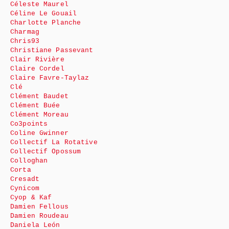
Céleste Maurel
Céline Le Gouail
Charlotte Planche
Charmag
Chris93
Christiane Passevant
Clair Rivière
Claire Cordel
Claire Favre-Taylaz
Clé
Clément Baudet
Clément Buée
Clément Moreau
Co3points
Coline Gwinner
Collectif La Rotative
Collectif Opossum
Colloghan
Corta
Cresadt
Cynicom
Cyop & Kaf
Damien Fellous
Damien Roudeau
Daniela León