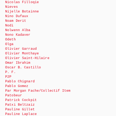
Nicolas Filloqie
Nieves
Nijelle Botainne
Nino Dufaux
Noam Derit
Nodi
Nolwenn Alba
Nono Kadaver
Odeth
Olga
Olivier Garraud
Olivier Monthaye
Olivier Saint-Hilaire
Omar Ibrahim
Oscar B. Castillo
P. F.
P2P
Pablo Chignard
Pablo Gomez
Par Morgan Fache/Collectif Item
Patobeur
Patrick Cockpit
Patxi Beltzaiz
Pauline Gillet
Pauline Laplace