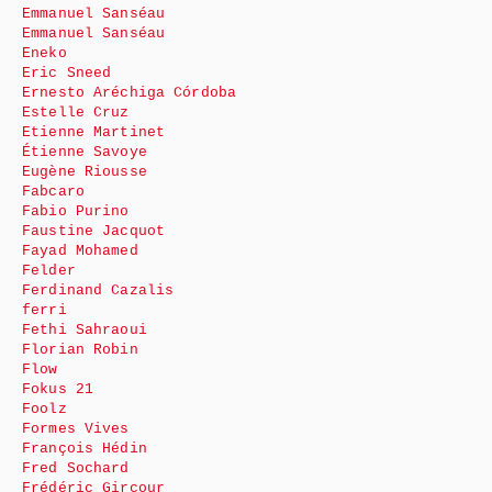
Emmanuel Sanséau
Emmanuel Sanséau
Eneko
Eric Sneed
Ernesto Aréchiga Córdoba
Estelle Cruz
Etienne Martinet
Étienne Savoye
Eugène Riousse
Fabcaro
Fabio Purino
Faustine Jacquot
Fayad Mohamed
Felder
Ferdinand Cazalis
ferri
Fethi Sahraoui
Florian Robin
Flow
Fokus 21
Foolz
Formes Vives
François Hédin
Fred Sochard
Frédéric Gircour