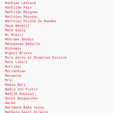
Mathieu Léonard
Mathilde Paix
Mathilde Meignan
Matthieu Mounier
Matthieu Ossona de Mendez
Maud Bénézit
Maud Guély
Mc McGill
Mehrake Ghodsi
Ménopause Rebelle
Mickomix
Miguel Brieva
Mira Garou et Donatien Ducasse
Mona Lobert
Mortimer
Morvandiau
Morwenna
Mric
Nadia Berz
Nadia Von Foutre
Nadjib Bouznad
Naïké Desquesnes
Nardo
Narimane Baba Aïssa
Nathaly Saint-Hilaire