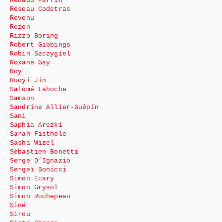
Renaud Perrin
Réseau Codetras
Revenu
Rezon
Rizzo Boring
Robert Gibbings
Robin Szczygiel
Roxane Gay
Roy
Ruoyi Jin
Salomé Lahoche
Samson
Sandrine Allier-Guépin
Sani
Saphia Arezki
Sarah Fisthole
Sasha Wizel
Sébastien Bonetti
Serge D’Ignazio
Sergeï Bonicci
Simon Ecary
Simon Grysol
Simon Rochepeau
Siné
Sirou