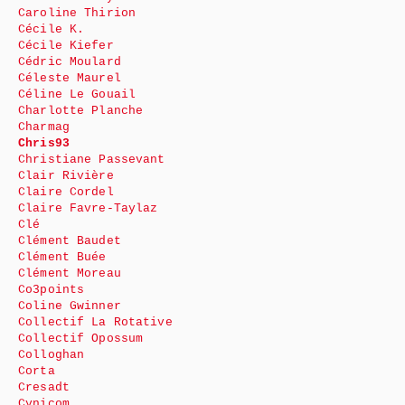
Caroline Thirion
Cécile K.
Cécile Kiefer
Cédric Moulard
Céleste Maurel
Céline Le Gouail
Charlotte Planche
Charmag
Chris93
Christiane Passevant
Clair Rivière
Claire Cordel
Claire Favre-Taylaz
Clé
Clément Baudet
Clément Buée
Clément Moreau
Co3points
Coline Gwinner
Collectif La Rotative
Collectif Opossum
Colloghan
Corta
Cresadt
Cynicom