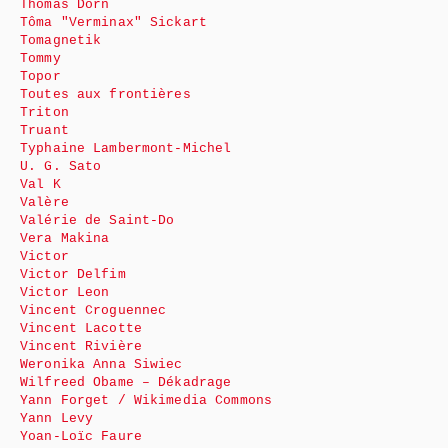
Thomas Dorn
Tôma "Verminax" Sickart
Tomagnetik
Tommy
Topor
Toutes aux frontières
Triton
Truant
Typhaine Lambermont-Michel
U. G. Sato
Val K
Valère
Valérie de Saint-Do
Vera Makina
Victor
Victor Delfim
Victor Leon
Vincent Croguennec
Vincent Lacotte
Vincent Rivière
Weronika Anna Siwiec
Wilfreed Obame – Dékadrage
Yann Forget / Wikimedia Commons
Yann Levy
Yoan-Loïc Faure