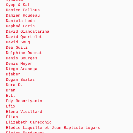
Cyop & Kaf
Damien Fellous
Damien Roudeau
Daniela León
Daphné Lorin
David Giancatarina
David Quertelet
David Snug
Déa Guili
Delphine Duprat
Denis Bourges
Denis Meyer
Diego Aranega
Djaber
Dogan Boztas
Dora D.
Dran
E.L.
Edy Rosariyanto
Efix
Elena Vieillard
Élias
Elizabeth Carecchio
Elodie Laquille et Jean-Baptiste Legars