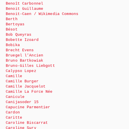
Benoît Carbonnel
Benoit Guillaume
Benoit-Caen / Wikimedia Commons
Berth
Bertoyas
Bésot
Bob Queyras
Bobette Izoard
Bobika
Brecht Evens
Bruegel l’Ancien
Bruno Bartkowiak
Bruno-Gilles Liebgott
Calypso Lopez
Camille
Camille Burger
Camille Jacquelot
Camille La Force Née
Canicule
Canijasoder 15
Capucine Parmentier
Cardon
Caritte
Caroline Biscarrat
Caroline Sury