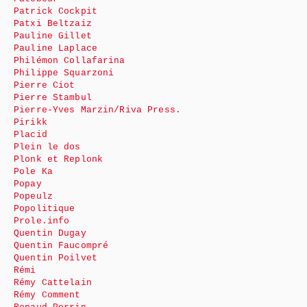
Patrick Cockpit
Patxi Beltzaiz
Pauline Gillet
Pauline Laplace
Philémon Collafarina
Philippe Squarzoni
Pierre Ciot
Pierre Stambul
Pierre-Yves Marzin/Riva Press.
Pirikk
Placid
Plein le dos
Plonk et Replonk
Pole Ka
Popay
Popeulz
Popolitique
Prole.info
Quentin Dugay
Quentin Faucompré
Quentin Poilvet
Rémi
Rémy Cattelain
Rémy Comment