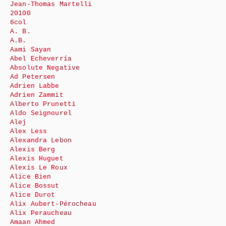
Jean-Thomas Martelli
20100
6col
A. B.
A.B.
Aami Sayan
Abel Echeverría
Absolute Negative
Ad Petersen
Adrien Labbe
Adrien Zammit
Alberto Prunetti
Aldo Seignourel
Alej
Alex Less
Alexandra Lebon
Alexis Berg
Alexis Huguet
Alexis Le Roux
Alice Bien
Alice Bossut
Alice Durot
Alix Aubert-Pérocheau
Alix Peraucheau
Amaan Ahmed