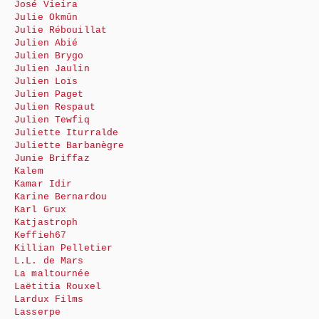
José Vieira
Julie Okmûn
Julie Rébouillat
Julien Abié
Julien Brygo
Julien Jaulin
Julien Loïs
Julien Paget
Julien Respaut
Julien Tewfiq
Juliette Iturralde
Juliette Barbanègre
Junie Briffaz
Kalem
Kamar Idir
Karine Bernardou
Karl Grux
Katjastroph
Keffieh67
Killian Pelletier
L.L. de Mars
La maltournée
Laëtitia Rouxel
Lardux Films
Lasserpe