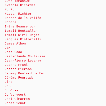
Gwen Tomahawk
Gwenola Ricordeau
H. K.
Hassan Richter
Hector de la Vallée
Honoré
Irène Beausejour
Ismail Bentaallah
Ismail Kizil Dogan
Jacques Ristorcelli
James Albon
JBM
Jean Codo
Jean-Claude Coutausse
Jean-Pierre Levaray
Jeanne Frank
Jeanne Pierson
Jeremy Boulard Le Fur
Jérôme Fourcade
Jiho
JMB
Jo Orsat
Jo Vervoort
Joël Cimarrón
Jonas Sénat