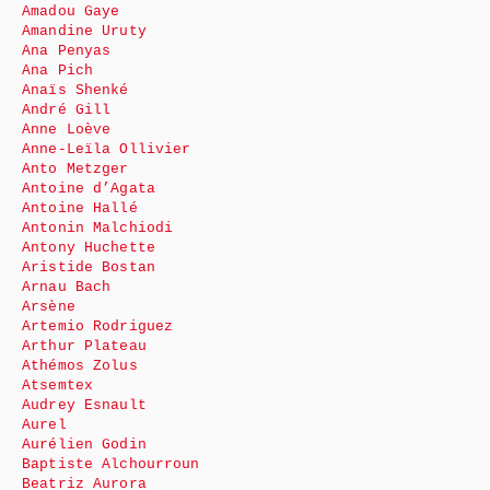
Amadou Gaye
Amandine Uruty
Ana Penyas
Ana Pich
Anaïs Shenké
André Gill
Anne Loève
Anne-Leïla Ollivier
Anto Metzger
Antoine d’Agata
Antoine Hallé
Antonin Malchiodi
Antony Huchette
Aristide Bostan
Arnau Bach
Arsène
Artemio Rodriguez
Arthur Plateau
Athémos Zolus
Atsemtex
Audrey Esnault
Aurel
Aurélien Godin
Baptiste Alchourroun
Beatriz Aurora