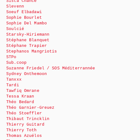
Sista Chance
Slevenn
Soeuf Elbadawi
Sophie Bourlet
Sophie Del Mambo
Soulcié
Starsky-Hiriemann
Stéphane Blanquet
Stéphane Trapier
Stephanos Mangriotis
STPo
Sub.coop
Suzanne Friedel / SOS Méditerrannée
Sydney Onthemoon
Tanxxx
Tardi
Tawfiq Omrane
Tessa Kraan
Théo Bedard
Théo Garnier-Greuez
Théo Stoeffler
Thibaut Trincklin
Thierry Guitard
Thierry Toth
Thomas Azuélos