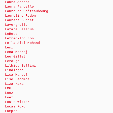
Laura Ancona
Laura Pandelle
Laure de Châteaubourg
Laureline Redon
Laurent Bugnet
Lavergnolle
Lazare Lazarus
LeBecq
Lefred-Thouron
Leïla Sidi-Mohand
Lémi
Lena Mehrej
Léo Gillet
Lerouge
Lilhiou Bellini
Lindingre
Lisa Mandel
Lise Lacombe
Liza Kaka
LMG
Loez
Loez
Louis Witter
Lucas Roxo
Lumpen