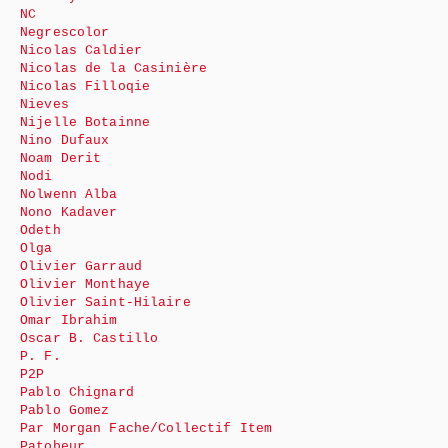
NC
Negrescolor
Nicolas Caldier
Nicolas de la Casinière
Nicolas Filloqie
Nieves
Nijelle Botainne
Nino Dufaux
Noam Derit
Nodi
Nolwenn Alba
Nono Kadaver
Odeth
Olga
Olivier Garraud
Olivier Monthaye
Olivier Saint-Hilaire
Omar Ibrahim
Oscar B. Castillo
P. F.
P2P
Pablo Chignard
Pablo Gomez
Par Morgan Fache/Collectif Item
Patobeur