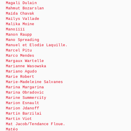
Magali Dulain
Mahmut Bozarslan
Maïda Chavak
Maïlys Vallade
Malika Moine
Manoïïïï
Manon Raupp
Mano Spreading
Manuel et Elodie Laquille.
Marcel Pitu
Marco Mendes
Margaux Wartelle
Marianne Wasowska
Mariano Agudo
Marie Robert
Marie-Madeleine Salvanes
Marina Margarina
Marina Obradovic
Marine Summercity
Marion Esnault
Marion Jdanoff
Martin Barzilai
Martin Viot
Mat Jacob/Tendance Floue.
Matéo