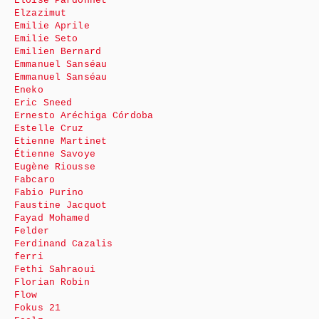
Eloïse Pardonnet
Elzazimut
Emilie Aprile
Emilie Seto
Emilien Bernard
Emmanuel Sanséau
Emmanuel Sanséau
Eneko
Eric Sneed
Ernesto Aréchiga Córdoba
Estelle Cruz
Etienne Martinet
Étienne Savoye
Eugène Riousse
Fabcaro
Fabio Purino
Faustine Jacquot
Fayad Mohamed
Felder
Ferdinand Cazalis
ferri
Fethi Sahraoui
Florian Robin
Flow
Fokus 21