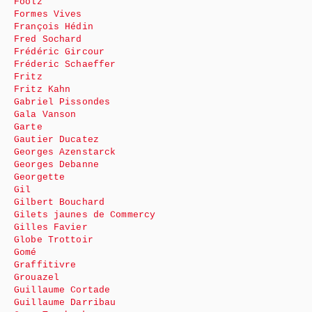
Foolz
Formes Vives
François Hédin
Fred Sochard
Frédéric Gircour
Fréderic Schaeffer
Fritz
Fritz Kahn
Gabriel Pissondes
Gala Vanson
Garte
Gautier Ducatez
Georges Azenstarck
Georges Debanne
Georgette
Gil
Gilbert Bouchard
Gilets jaunes de Commercy
Gilles Favier
Globe Trottoir
Gomé
Graffitivre
Grouazel
Guillaume Cortade
Guillaume Darribau