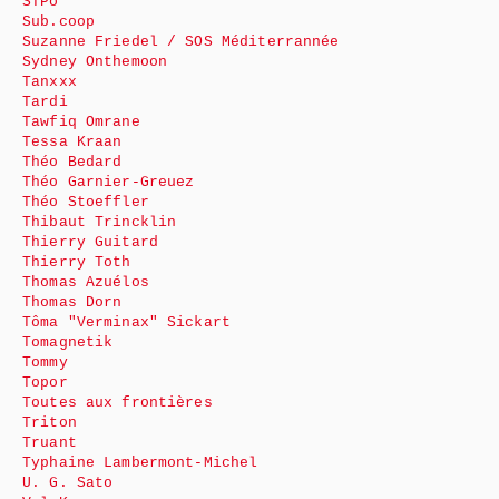
STPo
Sub.coop
Suzanne Friedel / SOS Méditerrannée
Sydney Onthemoon
Tanxxx
Tardi
Tawfiq Omrane
Tessa Kraan
Théo Bedard
Théo Garnier-Greuez
Théo Stoeffler
Thibaut Trincklin
Thierry Guitard
Thierry Toth
Thomas Azuélos
Thomas Dorn
Tôma "Verminax" Sickart
Tomagnetik
Tommy
Topor
Toutes aux frontières
Triton
Truant
Typhaine Lambermont-Michel
U. G. Sato