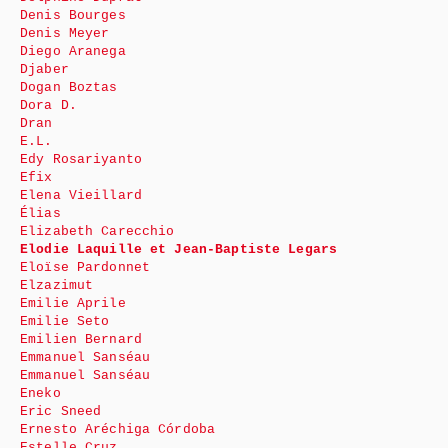
Denis Bourges
Denis Meyer
Diego Aranega
Djaber
Dogan Boztas
Dora D.
Dran
E.L.
Edy Rosariyanto
Efix
Elena Vieillard
Élias
Elizabeth Carecchio
Elodie Laquille et Jean-Baptiste Legars
Eloïse Pardonnet
Elzazimut
Emilie Aprile
Emilie Seto
Emilien Bernard
Emmanuel Sanséau
Emmanuel Sanséau
Eneko
Eric Sneed
Ernesto Aréchiga Córdoba
Estelle Cruz