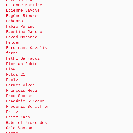
Etienne Martinet
Étienne Savoye
Eugène Riousse
Fabcaro
Fabio Purino
Faustine Jacquot
Fayad Mohamed
Felder
Ferdinand Cazalis
ferri
Fethi Sahraoui
Florian Robin
Flow
Fokus 21
Foolz
Formes Vives
François Hédin
Fred Sochard
Frédéric Gircour
Fréderic Schaeffer
Fritz
Fritz Kahn
Gabriel Pissondes
Gala Vanson