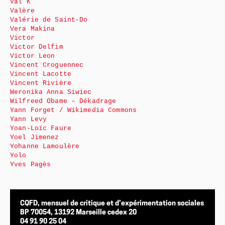
Val K
Valère
Valérie de Saint-Do
Vera Makina
Victor
Victor Delfim
Victor Leon
Vincent Croguennec
Vincent Lacotte
Vincent Rivière
Weronika Anna Siwiec
Wilfreed Obame – Dékadrage
Yann Forget / Wikimedia Commons
Yann Levy
Yoan-Loïc Faure
Yoel Jimenez
Yohanne Lamoulère
Yolo
Yves Pagès
CQFD, mensuel de critique et d’expérimentation sociales
BP 70054, 13192 Marseille cedex 20
04 91 90 25 04