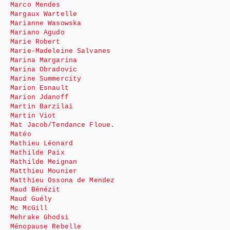
Marco Mendes
Margaux Wartelle
Marianne Wasowska
Mariano Agudo
Marie Robert
Marie-Madeleine Salvanes
Marina Margarina
Marina Obradovic
Marine Summercity
Marion Esnault
Marion Jdanoff
Martin Barzilai
Martin Viot
Mat Jacob/Tendance Floue.
Matéo
Mathieu Léonard
Mathilde Paix
Mathilde Meignan
Matthieu Mounier
Matthieu Ossona de Mendez
Maud Bénézit
Maud Guély
Mc McGill
Mehrake Ghodsi
Ménopause Rebelle