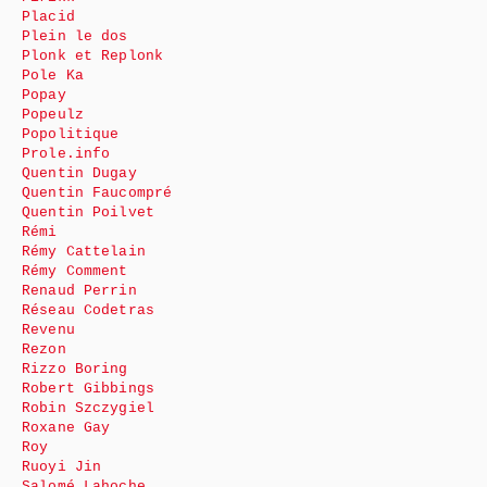
Placid
Plein le dos
Plonk et Replonk
Pole Ka
Popay
Popeulz
Popolitique
Prole.info
Quentin Dugay
Quentin Faucompré
Quentin Poilvet
Rémi
Rémy Cattelain
Rémy Comment
Renaud Perrin
Réseau Codetras
Revenu
Rezon
Rizzo Boring
Robert Gibbings
Robin Szczygiel
Roxane Gay
Roy
Ruoyi Jin
Salomé Lahoche