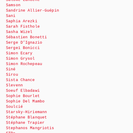
Samson
Sandrine Allier-Guépin
Sani
Saphia Arezki
Sarah Fisthole
Sasha Wizel
Sébastien Bonetti
Serge D’Ignazio
Sergeï Bonicci
Simon Ecary
Simon Grysol
Simon Rochepeau
Siné
Sirou
Sista Chance
Slevenn
Soeuf Elbadawi
Sophie Bourlet
Sophie Del Mambo
Soulcié
Starsky-Hiriemann
Stéphane Blanquet
Stéphane Trapier
Stephanos Mangriotis