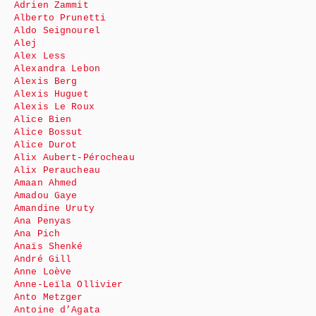
Adrien Zammit
Alberto Prunetti
Aldo Seignourel
Alej
Alex Less
Alexandra Lebon
Alexis Berg
Alexis Huguet
Alexis Le Roux
Alice Bien
Alice Bossut
Alice Durot
Alix Aubert-Pérocheau
Alix Peraucheau
Amaan Ahmed
Amadou Gaye
Amandine Uruty
Ana Penyas
Ana Pich
Anaïs Shenké
André Gill
Anne Loève
Anne-Leïla Ollivier
Anto Metzger
Antoine d’Agata