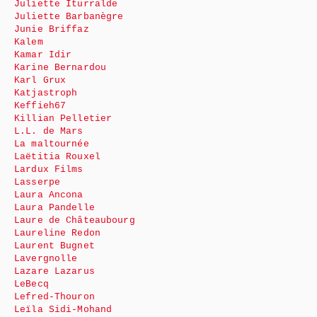
Juliette Iturralde
Juliette Barbanègre
Junie Briffaz
Kalem
Kamar Idir
Karine Bernardou
Karl Grux
Katjastroph
Keffieh67
Killian Pelletier
L.L. de Mars
La maltournée
Laëtitia Rouxel
Lardux Films
Lasserpe
Laura Ancona
Laura Pandelle
Laure de Châteaubourg
Laureline Redon
Laurent Bugnet
Lavergnolle
Lazare Lazarus
LeBecq
Lefred-Thouron
Leïla Sidi-Mohand