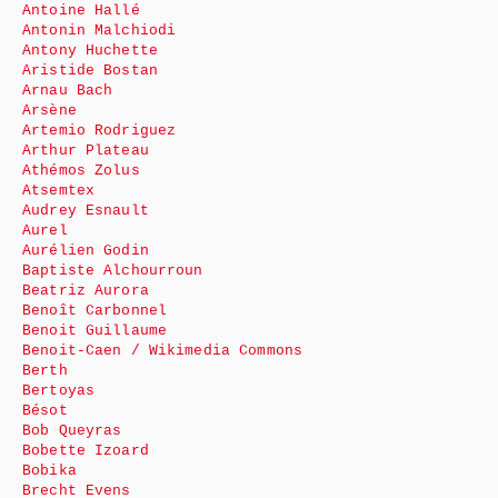
Antoine Hallé
Antonin Malchiodi
Antony Huchette
Aristide Bostan
Arnau Bach
Arsène
Artemio Rodriguez
Arthur Plateau
Athémos Zolus
Atsemtex
Audrey Esnault
Aurel
Aurélien Godin
Baptiste Alchourroun
Beatriz Aurora
Benoît Carbonnel
Benoit Guillaume
Benoit-Caen / Wikimedia Commons
Berth
Bertoyas
Bésot
Bob Queyras
Bobette Izoard
Bobika
Brecht Evens