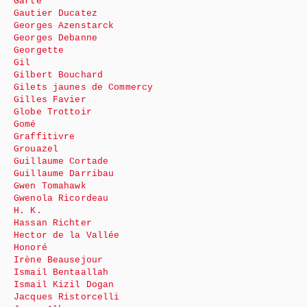
Garte
Gautier Ducatez
Georges Azenstarck
Georges Debanne
Georgette
Gil
Gilbert Bouchard
Gilets jaunes de Commercy
Gilles Favier
Globe Trottoir
Gomé
Graffitivre
Grouazel
Guillaume Cortade
Guillaume Darribau
Gwen Tomahawk
Gwenola Ricordeau
H. K.
Hassan Richter
Hector de la Vallée
Honoré
Irène Beausejour
Ismail Bentaallah
Ismail Kizil Dogan
Jacques Ristorcelli