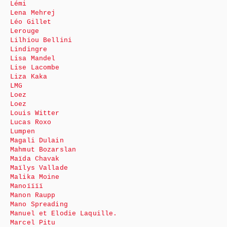
Lémi
Lena Mehrej
Léo Gillet
Lerouge
Lilhiou Bellini
Lindingre
Lisa Mandel
Lise Lacombe
Liza Kaka
LMG
Loez
Loez
Louis Witter
Lucas Roxo
Lumpen
Magali Dulain
Mahmut Bozarslan
Maïda Chavak
Maïlys Vallade
Malika Moine
Manoïïïï
Manon Raupp
Mano Spreading
Manuel et Elodie Laquille.
Marcel Pitu