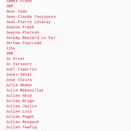
James Albon
JBM
Jean Codo
Jean-Claude Coutausse
Jean-Pierre Levaray
Jeanne Frank
Jeanne Pierson
Jeremy Boulard Le Fur
Jérôme Fourcade
Jiho
JMB
Jo Orsat
Jo Vervoort
Joël Cimarrón
Jonas Sénat
José Vieira
Julie Okmûn
Julie Rébouillat
Julien Abié
Julien Brygo
Julien Jaulin
Julien Loïs
Julien Paget
Julien Respaut
Julien Tewfiq