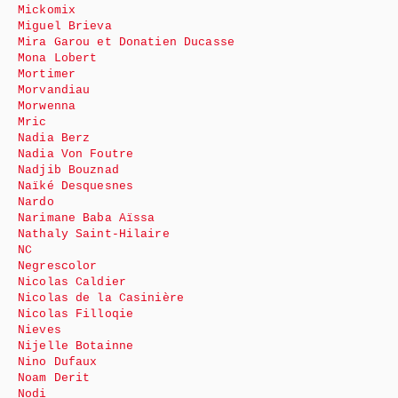
Mickomix
Miguel Brieva
Mira Garou et Donatien Ducasse
Mona Lobert
Mortimer
Morvandiau
Morwenna
Mric
Nadia Berz
Nadia Von Foutre
Nadjib Bouznad
Naïké Desquesnes
Nardo
Narimane Baba Aïssa
Nathaly Saint-Hilaire
NC
Negrescolor
Nicolas Caldier
Nicolas de la Casinière
Nicolas Filloqie
Nieves
Nijelle Botainne
Nino Dufaux
Noam Derit
Nodi