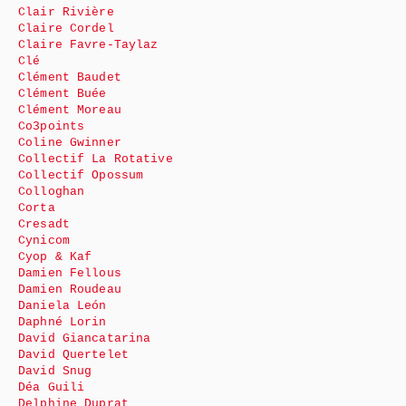
Clair Rivière
Claire Cordel
Claire Favre-Taylaz
Clé
Clément Baudet
Clément Buée
Clément Moreau
Co3points
Coline Gwinner
Collectif La Rotative
Collectif Opossum
Colloghan
Corta
Cresadt
Cynicom
Cyop & Kaf
Damien Fellous
Damien Roudeau
Daniela León
Daphné Lorin
David Giancatarina
David Quertelet
David Snug
Déa Guili
Delphine Duprat