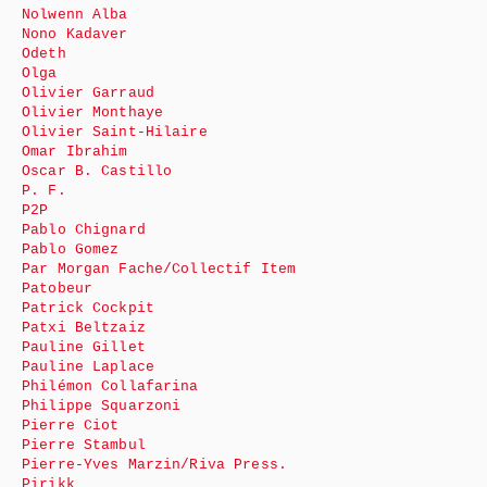
Nolwenn Alba
Nono Kadaver
Odeth
Olga
Olivier Garraud
Olivier Monthaye
Olivier Saint-Hilaire
Omar Ibrahim
Oscar B. Castillo
P. F.
P2P
Pablo Chignard
Pablo Gomez
Par Morgan Fache/Collectif Item
Patobeur
Patrick Cockpit
Patxi Beltzaiz
Pauline Gillet
Pauline Laplace
Philémon Collafarina
Philippe Squarzoni
Pierre Ciot
Pierre Stambul
Pierre-Yves Marzin/Riva Press.
Pirikk