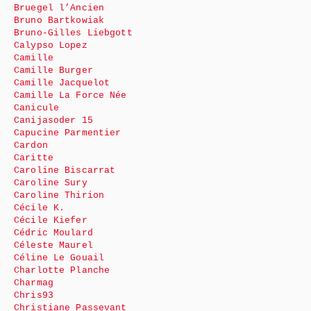
Bruegel l’Ancien
Bruno Bartkowiak
Bruno-Gilles Liebgott
Calypso Lopez
Camille
Camille Burger
Camille Jacquelot
Camille La Force Née
Canicule
Canijasoder 15
Capucine Parmentier
Cardon
Caritte
Caroline Biscarrat
Caroline Sury
Caroline Thirion
Cécile K.
Cécile Kiefer
Cédric Moulard
Céleste Maurel
Céline Le Gouail
Charlotte Planche
Charmag
Chris93
Christiane Passevant