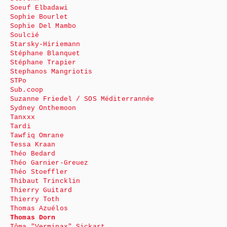
Soeuf Elbadawi
Sophie Bourlet
Sophie Del Mambo
Soulcié
Starsky-Hiriemann
Stéphane Blanquet
Stéphane Trapier
Stephanos Mangriotis
STPo
Sub.coop
Suzanne Friedel / SOS Méditerrannée
Sydney Onthemoon
Tanxxx
Tardi
Tawfiq Omrane
Tessa Kraan
Théo Bedard
Théo Garnier-Greuez
Théo Stoeffler
Thibaut Trincklin
Thierry Guitard
Thierry Toth
Thomas Azuélos
Thomas Dorn
Tôma "Verminax" Sickart