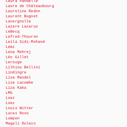
Laura Pandelle
Laure de Châteaubourg
Laureline Redon
Laurent Bugnet
Lavergnolle
Lazare Lazarus
LeBecq
Lefred-Thouron
Leïla Sidi-Mohand
Lémi
Lena Mehrej
Léo Gillet
Lerouge
Lilhiou Bellini
Lindingre
Lisa Mandel
Lise Lacombe
Liza Kaka
LMG
Loez
Loez
Louis Witter
Lucas Roxo
Lumpen
Magali Dulain