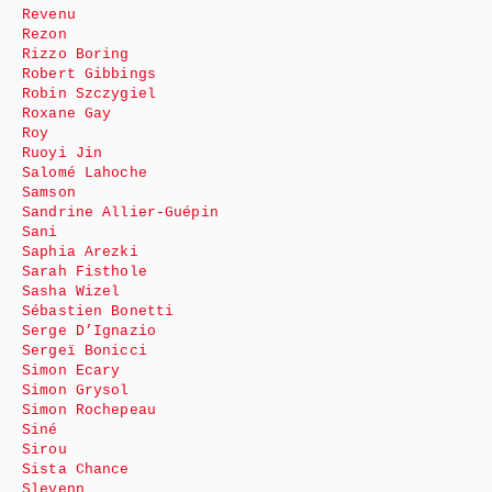
Revenu
Rezon
Rizzo Boring
Robert Gibbings
Robin Szczygiel
Roxane Gay
Roy
Ruoyi Jin
Salomé Lahoche
Samson
Sandrine Allier-Guépin
Sani
Saphia Arezki
Sarah Fisthole
Sasha Wizel
Sébastien Bonetti
Serge D’Ignazio
Sergeï Bonicci
Simon Ecary
Simon Grysol
Simon Rochepeau
Siné
Sirou
Sista Chance
Slevenn