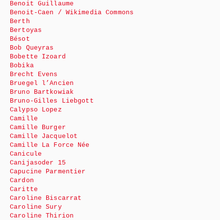
Benoit Guillaume
Benoit-Caen / Wikimedia Commons
Berth
Bertoyas
Bésot
Bob Queyras
Bobette Izoard
Bobika
Brecht Evens
Bruegel l’Ancien
Bruno Bartkowiak
Bruno-Gilles Liebgott
Calypso Lopez
Camille
Camille Burger
Camille Jacquelot
Camille La Force Née
Canicule
Canijasoder 15
Capucine Parmentier
Cardon
Caritte
Caroline Biscarrat
Caroline Sury
Caroline Thirion