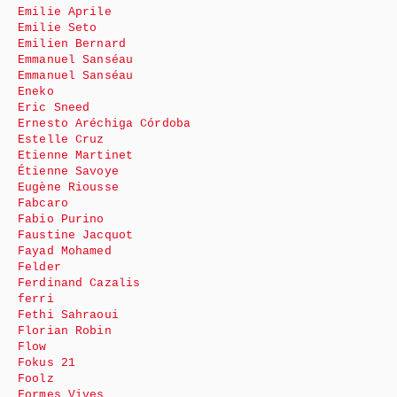
Emilie Aprile
Emilie Seto
Emilien Bernard
Emmanuel Sanséau
Emmanuel Sanséau
Eneko
Eric Sneed
Ernesto Aréchiga Córdoba
Estelle Cruz
Etienne Martinet
Étienne Savoye
Eugène Riousse
Fabcaro
Fabio Purino
Faustine Jacquot
Fayad Mohamed
Felder
Ferdinand Cazalis
ferri
Fethi Sahraoui
Florian Robin
Flow
Fokus 21
Foolz
Formes Vives