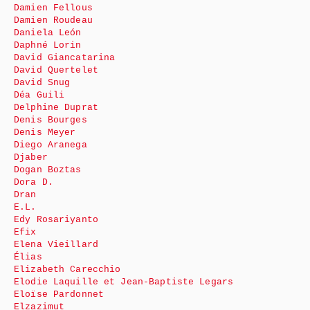
Damien Fellous
Damien Roudeau
Daniela León
Daphné Lorin
David Giancatarina
David Quertelet
David Snug
Déa Guili
Delphine Duprat
Denis Bourges
Denis Meyer
Diego Aranega
Djaber
Dogan Boztas
Dora D.
Dran
E.L.
Edy Rosariyanto
Efix
Elena Vieillard
Élias
Elizabeth Carecchio
Elodie Laquille et Jean-Baptiste Legars
Eloïse Pardonnet
Elzazimut