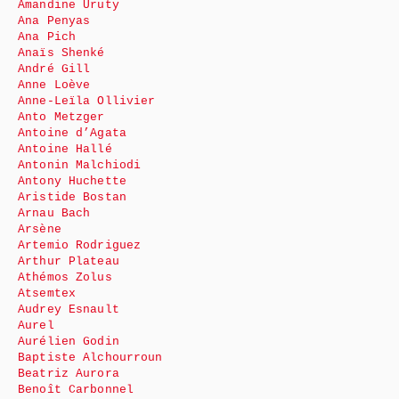
Amandine Uruty
Ana Penyas
Ana Pich
Anaïs Shenké
André Gill
Anne Loève
Anne-Leïla Ollivier
Anto Metzger
Antoine d’Agata
Antoine Hallé
Antonin Malchiodi
Antony Huchette
Aristide Bostan
Arnau Bach
Arsène
Artemio Rodriguez
Arthur Plateau
Athémos Zolus
Atsemtex
Audrey Esnault
Aurel
Aurélien Godin
Baptiste Alchourroun
Beatriz Aurora
Benoît Carbonnel