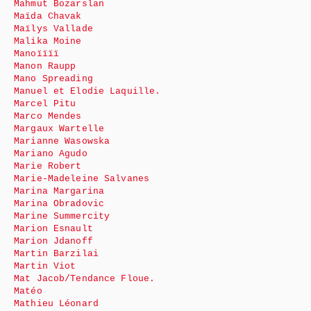
Mahmut Bozarslan
Maïda Chavak
Maïlys Vallade
Malika Moine
Manoïïïï
Manon Raupp
Mano Spreading
Manuel et Elodie Laquille.
Marcel Pitu
Marco Mendes
Margaux Wartelle
Marianne Wasowska
Mariano Agudo
Marie Robert
Marie-Madeleine Salvanes
Marina Margarina
Marina Obradovic
Marine Summercity
Marion Esnault
Marion Jdanoff
Martin Barzilai
Martin Viot
Mat Jacob/Tendance Floue.
Matéo
Mathieu Léonard