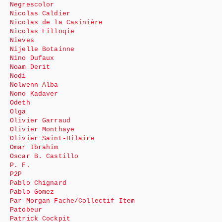
Negrescolor
Nicolas Caldier
Nicolas de la Casinière
Nicolas Filloqie
Nieves
Nijelle Botainne
Nino Dufaux
Noam Derit
Nodi
Nolwenn Alba
Nono Kadaver
Odeth
Olga
Olivier Garraud
Olivier Monthaye
Olivier Saint-Hilaire
Omar Ibrahim
Oscar B. Castillo
P. F.
P2P
Pablo Chignard
Pablo Gomez
Par Morgan Fache/Collectif Item
Patobeur
Patrick Cockpit