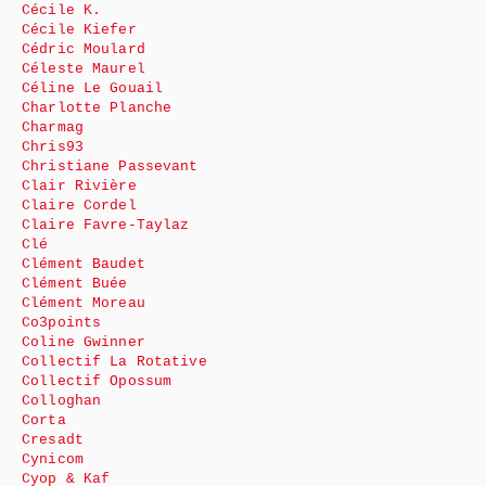
Cécile K.
Cécile Kiefer
Cédric Moulard
Céleste Maurel
Céline Le Gouail
Charlotte Planche
Charmag
Chris93
Christiane Passevant
Clair Rivière
Claire Cordel
Claire Favre-Taylaz
Clé
Clément Baudet
Clément Buée
Clément Moreau
Co3points
Coline Gwinner
Collectif La Rotative
Collectif Opossum
Colloghan
Corta
Cresadt
Cynicom
Cyop & Kaf