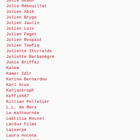
Julie Okmûn
Julie Rébouillat
Julien Abié
Julien Brygo
Julien Jaulin
Julien Loïs
Julien Paget
Julien Respaut
Julien Tewfiq
Juliette Iturralde
Juliette Barbanègre
Junie Briffaz
Kalem
Kamar Idir
Karine Bernardou
Karl Grux
Katjastroph
Keffieh67
Killian Pelletier
L.L. de Mars
La maltournée
Laëtitia Rouxel
Lardux Films
Lasserpe
Laura Ancona