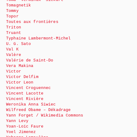
Tomagnetik
Tommy
Topor
Toutes aux frontières
Triton
Truant
Typhaine Lambermont-Michel
U. G. Sato
Val K
Valère
Valérie de Saint-Do
Vera Makina
Victor
Victor Delfim
Victor Leon
Vincent Croguennec
Vincent Lacotte
Vincent Rivière
Weronika Anna Siwiec
Wilfreed Obame – Dékadrage
Yann Forget / Wikimedia Commons
Yann Levy
Yoan-Loïc Faure
Yoel Jimenez