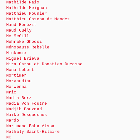
Mathilde Paix
Mathilde Meignan
Matthieu Mounier
Matthieu Ossona de Mendez
Maud Bénézit
Maud Guély
Mc McGill
Mehrake Ghodsi
Ménopause Rebelle
Mickomix
Miguel Brieva
Mira Garou et Donatien Ducasse
Mona Lobert
Mortimer
Morvandiau
Morwenna
Mric
Nadia Berz
Nadia Von Foutre
Nadjib Bouznad
Naïké Desquesnes
Nardo
Narimane Baba Aïssa
Nathaly Saint-Hilaire
NC