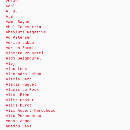
20100
6col
A. B.
A.B.
Aami Sayan
Abel Echeverría
Absolute Negative
Ad Petersen
Adrien Labbe
Adrien Zammit
Alberto Prunetti
Aldo Seignourel
Alej
Alex Less
Alexandra Lebon
Alexis Berg
Alexis Huguet
Alexis Le Roux
Alice Bien
Alice Bossut
Alice Durot
Alix Aubert-Pérocheau
Alix Peraucheau
Amaan Ahmed
Amadou Gaye