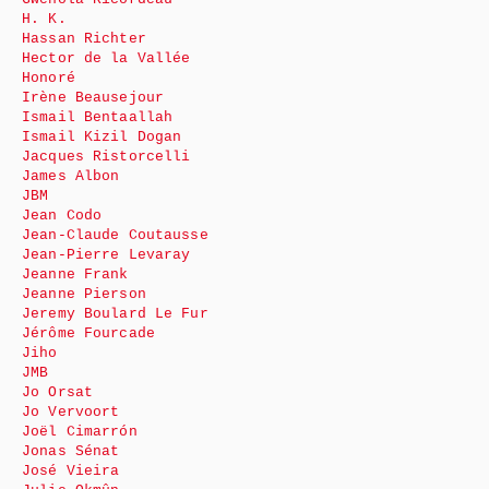
H. K.
Hassan Richter
Hector de la Vallée
Honoré
Irène Beausejour
Ismail Bentaallah
Ismail Kizil Dogan
Jacques Ristorcelli
James Albon
JBM
Jean Codo
Jean-Claude Coutausse
Jean-Pierre Levaray
Jeanne Frank
Jeanne Pierson
Jeremy Boulard Le Fur
Jérôme Fourcade
Jiho
JMB
Jo Orsat
Jo Vervoort
Joël Cimarrón
Jonas Sénat
José Vieira