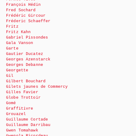
François Hédin
Fred Sochard
Frédéric Gircour
Fréderic Schaeffer
Fritz
Fritz Kahn
Gabriel Pissondes
Gala Vanson
Garte
Gautier Ducatez
Georges Azenstarck
Georges Debanne
Georgette
Gil
Gilbert Bouchard
Gilets jaunes de Commercy
Gilles Favier
Globe Trottoir
Gomé
Graffitivre
Grouazel
Guillaume Cortade
Guillaume Darribau
Gwen Tomahawk
Gwenola Ricordeau