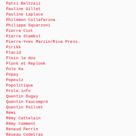
Patxi Beltzaiz
Pauline Gillet
Pauline Laplace
Philémon Collafarina
Philippe Squarzoni
Pierre Ciot
Pierre Stambul
Pierre-Yves Marzin/Riva Press.
Pirikk
Placid
Plein le dos
Plonk et Replonk
Pole Ka
Popay
Popeulz
Popolitique
Prole.info
Quentin Dugay
Quentin Faucompré
Quentin Poilvet
Rémi
Rémy Cattelain
Rémy Comment
Renaud Perrin
Réseau Codetras