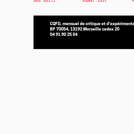
Déa Guili
Kamar Idir
CQFD, mensuel de critique et d’expérimenta
BP 70054, 13192 Marseille cedex 20
04 91 90 25 04