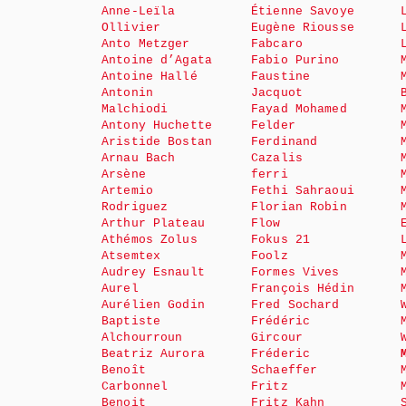
Anne-Leïla
Étienne Savoye
Ollivier
Eugène Riousse
Anto Metzger
Fabcaro
Antoine d’Agata
Fabio Purino
Antoine Hallé
Faustine
Antonin
Jacquot
Malchiodi
Fayad Mohamed
Antony Huchette
Felder
Aristide Bostan
Ferdinand
Arnau Bach
Cazalis
Arsène
ferri
Artemio
Fethi Sahraoui
Rodriguez
Florian Robin
Arthur Plateau
Flow
Athémos Zolus
Fokus 21
Atsemtex
Foolz
Audrey Esnault
Formes Vives
Aurel
François Hédin
Aurélien Godin
Fred Sochard
Baptiste
Frédéric
Alchourroun
Gircour
Beatriz Aurora
Fréderic
Benoît
Schaeffer
Carbonnel
Fritz
Benoit
Fritz Kahn