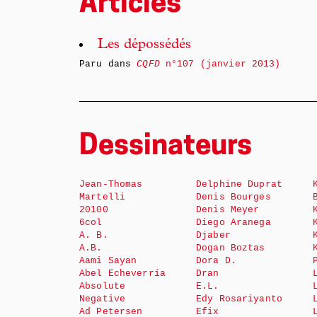
Articles
Les dépossédés
Paru dans
CQFD
n°107 (janvier 2013)
Dessinateurs
Jean-Thomas
Delphine Duprat
Martelli
Denis Bourges
20100
Denis Meyer
6col
Diego Aranega
A. B.
Djaber
A.B.
Dogan Boztas
Aami Sayan
Dora D.
Abel Echeverría
Dran
Absolute
E.L.
Negative
Edy Rosariyanto
Ad Petersen
Efix