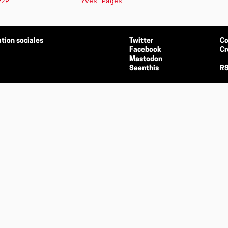
P2P
Yves Pagès
tion sociales
Twitter
Co
Facebook
Cr
Mastodon
Seenthis
RS