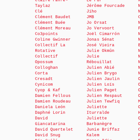
Claire Favre-
Le Fur
Taylaz
Jérôme Fourcade
Clé
Jiho
Clément Baudet
JMB
Clément Buée
Jo Orsat
Clément Moreau
Jo Vervoort
Co3points
Joël Cimarrón
Coline Gwinner
Jonas Sénat
Collectif La
José Vieira
Rotative
Julie Okmûn
Collectif
Julie
Opossum
Rébouillat
Colloghan
Julien Abié
Corta
Julien Brygo
Cresadt
Julien Jaulin
Cynicom
Julien Loïs
Cyop & Kaf
Julien Paget
Damien Fellous
Julien Respaut
Damien Roudeau
Julien Tewfiq
Daniela León
Juliette
Daphné Lorin
Iturralde
David
Juliette
Giancatarina
Barbanègre
David Quertelet
Junie Briffaz
David Snug
Kalem