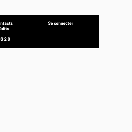
ntacts
Se connecter
édits
S 2.0