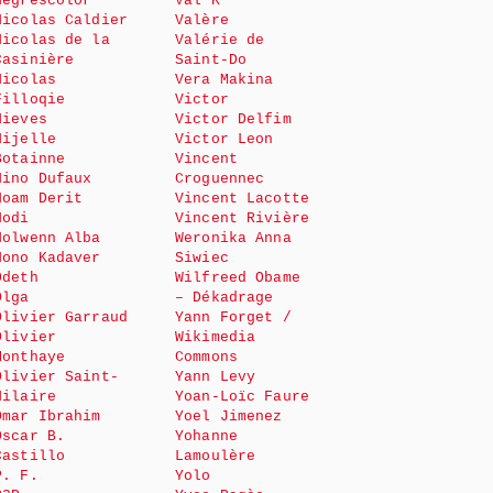
Negrescolor
Val K
Nicolas Caldier
Valère
Nicolas de la
Valérie de
Casinière
Saint-Do
Nicolas
Vera Makina
Filloqie
Victor
Nieves
Victor Delfim
Nijelle
Victor Leon
Botainne
Vincent
Nino Dufaux
Croguennec
Noam Derit
Vincent Lacotte
Nodi
Vincent Rivière
Nolwenn Alba
Weronika Anna
Nono Kadaver
Siwiec
Odeth
Wilfreed Obame
Olga
– Dékadrage
Olivier Garraud
Yann Forget /
Olivier
Wikimedia
Monthaye
Commons
Olivier Saint-
Yann Levy
Hilaire
Yoan-Loïc Faure
Omar Ibrahim
Yoel Jimenez
Oscar B.
Yohanne
Castillo
Lamoulère
P. F.
Yolo