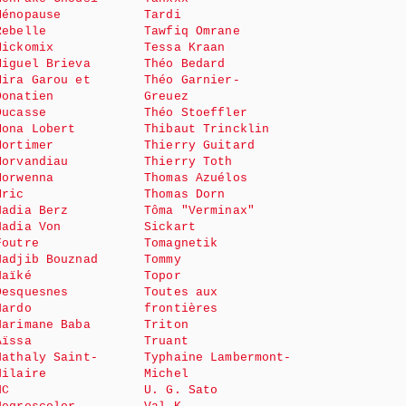
Ménopause
Tardi
Rebelle
Tawfiq Omrane
Mickomix
Tessa Kraan
Miguel Brieva
Théo Bedard
Mira Garou et
Théo Garnier-
Donatien
Greuez
Ducasse
Théo Stoeffler
Mona Lobert
Thibaut Trincklin
Mortimer
Thierry Guitard
Morvandiau
Thierry Toth
Morwenna
Thomas Azuélos
Mric
Thomas Dorn
Nadia Berz
Tôma "Verminax"
Nadia Von
Sickart
Foutre
Tomagnetik
Nadjib Bouznad
Tommy
Naïké
Topor
Desquesnes
Toutes aux
Nardo
frontières
Narimane Baba
Triton
Aïssa
Truant
Nathaly Saint-
Typhaine Lambermont-
Hilaire
Michel
NC
U. G. Sato