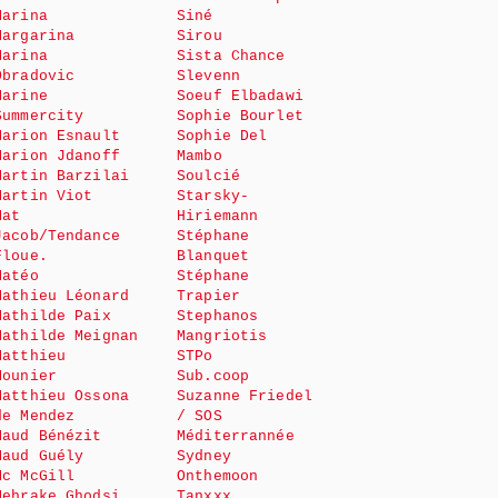
Marina
Siné
Margarina
Sirou
Marina
Sista Chance
Obradovic
Slevenn
Marine
Soeuf Elbadawi
Summercity
Sophie Bourlet
Marion Esnault
Sophie Del
Marion Jdanoff
Mambo
Martin Barzilai
Soulcié
Martin Viot
Starsky-
Mat
Hiriemann
Jacob/Tendance
Stéphane
Floue.
Blanquet
Matéo
Stéphane
Mathieu Léonard
Trapier
Mathilde Paix
Stephanos
Mathilde Meignan
Mangriotis
Matthieu
STPo
Mounier
Sub.coop
Matthieu Ossona
Suzanne Friedel
de Mendez
/ SOS
Maud Bénézit
Méditerrannée
Maud Guély
Sydney
Mc McGill
Onthemoon
Mehrake Ghodsi
Tanxxx