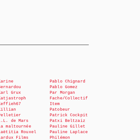
Karine
Pablo Chignard
Bernardou
Pablo Gomez
Karl Grux
Par Morgan
Katjastroph
Fache/Collectif
Keffieh67
Item
Killian
Patobeur
Pelletier
Patrick Cockpit
L.L. de Mars
Patxi Beltzaiz
La maltournée
Pauline Gillet
Laëtitia Rouxel
Pauline Laplace
Lardux Films
Philémon