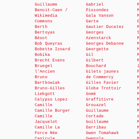
Guillaume
Gabriel
Benoit-Caen /
Pissondes
Wikimedia
Gala Vanson
Commons
Garte
Berth
Gautier Ducatez
Bertoyas
Georges
Bésot
Azenstarck
Bob Queyras
Georges Debanne
Bobette Izoard
Georgette
Bobika
Gil
Brecht Evens
Gilbert
Bruegel
Bouchard
l’Ancien
Gilets jaunes
Bruno
de Commercy
Bartkowiak
Gilles Favier
Bruno-Gilles
Globe Trottoir
Liebgott
Gomé
Calypso Lopez
Graffitivre
Camille
Grouazel
Camille Burger
Guillaume
Camille
Cortade
Jacquelot
Guillaume
Camille La
Darribau
Force Née
Gwen Tomahawk
Canicule
Gwenola