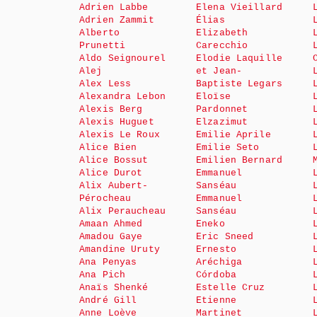
Adrien Labbe
Elena Vieillard
Adrien Zammit
Élias
Alberto
Elizabeth
Prunetti
Carecchio
Aldo Seignourel
Elodie Laquille
Alej
et Jean-
Alex Less
Baptiste Legars
Alexandra Lebon
Eloïse
Alexis Berg
Pardonnet
Alexis Huguet
Elzazimut
Alexis Le Roux
Emilie Aprile
Alice Bien
Emilie Seto
Alice Bossut
Emilien Bernard
Alice Durot
Emmanuel
Alix Aubert-
Sanséau
Pérocheau
Emmanuel
Alix Peraucheau
Sanséau
Amaan Ahmed
Eneko
Amadou Gaye
Eric Sneed
Amandine Uruty
Ernesto
Ana Penyas
Aréchiga
Ana Pich
Córdoba
Anaïs Shenké
Estelle Cruz
André Gill
Etienne
Anne Loève
Martinet