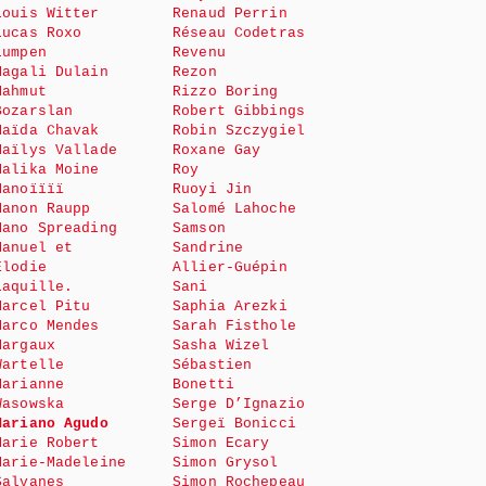
Louis Witter
Renaud Perrin
Lucas Roxo
Réseau Codetras
Lumpen
Revenu
Magali Dulain
Rezon
Mahmut
Rizzo Boring
Bozarslan
Robert Gibbings
Maïda Chavak
Robin Szczygiel
Maïlys Vallade
Roxane Gay
Malika Moine
Roy
Manoïïïï
Ruoyi Jin
Manon Raupp
Salomé Lahoche
Mano Spreading
Samson
Manuel et
Sandrine
Elodie
Allier-Guépin
Laquille.
Sani
Marcel Pitu
Saphia Arezki
Marco Mendes
Sarah Fisthole
Margaux
Sasha Wizel
Wartelle
Sébastien
Marianne
Bonetti
Wasowska
Serge D’Ignazio
Mariano Agudo
Sergeï Bonicci
Marie Robert
Simon Ecary
Marie-Madeleine
Simon Grysol
Salvanes
Simon Rochepeau