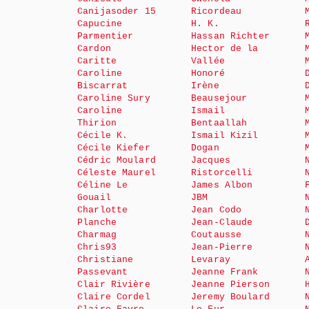
Canijasoder 15
Ricordeau
Capucine
H. K.
Parmentier
Hassan Richter
Cardon
Hector de la
Caritte
Vallée
Caroline
Honoré
Biscarrat
Irène
Caroline Sury
Beausejour
Caroline
Ismail
Thirion
Bentaallah
Cécile K.
Ismail Kizil
Cécile Kiefer
Dogan
Cédric Moulard
Jacques
Céleste Maurel
Ristorcelli
Céline Le
James Albon
Gouail
JBM
Charlotte
Jean Codo
Planche
Jean-Claude
Charmag
Coutausse
Chris93
Jean-Pierre
Christiane
Levaray
Passevant
Jeanne Frank
Clair Rivière
Jeanne Pierson
Claire Cordel
Jeremy Boulard