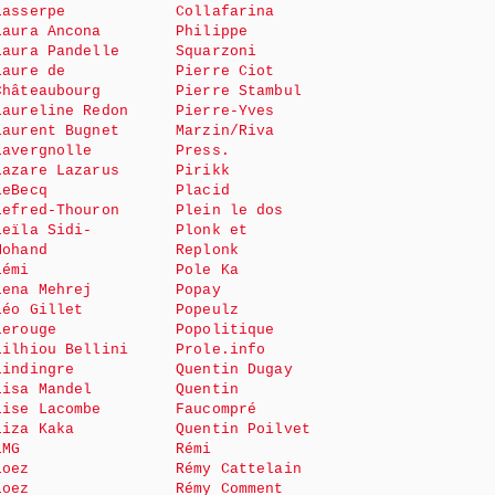
Lasserpe
Collafarina
Laura Ancona
Philippe
Laura Pandelle
Squarzoni
Laure de
Pierre Ciot
Châteaubourg
Pierre Stambul
Laureline Redon
Pierre-Yves
Laurent Bugnet
Marzin/Riva
Lavergnolle
Press.
Lazare Lazarus
Pirikk
LeBecq
Placid
Lefred-Thouron
Plein le dos
Leïla Sidi-
Plonk et
Mohand
Replonk
Lémi
Pole Ka
Lena Mehrej
Popay
Léo Gillet
Popeulz
Lerouge
Popolitique
Lilhiou Bellini
Prole.info
Lindingre
Quentin Dugay
Lisa Mandel
Quentin
Lise Lacombe
Faucompré
Liza Kaka
Quentin Poilvet
LMG
Rémi
Loez
Rémy Cattelain
Loez
Rémy Comment