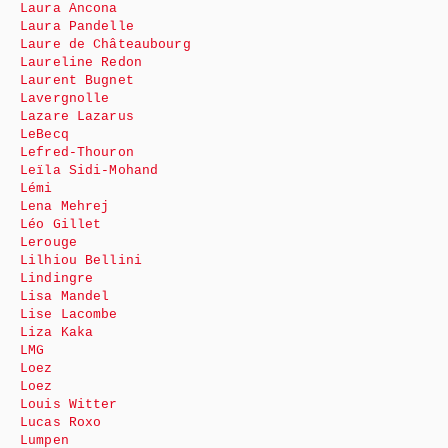
Laura Ancona
Laura Pandelle
Laure de Châteaubourg
Laureline Redon
Laurent Bugnet
Lavergnolle
Lazare Lazarus
LeBecq
Lefred-Thouron
Leïla Sidi-Mohand
Lémi
Lena Mehrej
Léo Gillet
Lerouge
Lilhiou Bellini
Lindingre
Lisa Mandel
Lise Lacombe
Liza Kaka
LMG
Loez
Loez
Louis Witter
Lucas Roxo
Lumpen