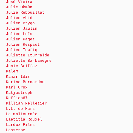
José Vieira
Julie Okmûn
Julie Rébouillat
Julien Abié
Julien Brygo
Julien Jaulin
Julien Loïs
Julien Paget
Julien Respaut
Julien Tewfiq
Juliette Iturralde
Juliette Barbanègre
Junie Briffaz
Kalem
Kamar Idir
Karine Bernardou
Karl Grux
Katjastroph
Keffieh67
Killian Pelletier
L.L. de Mars
La maltournée
Laëtitia Rouxel
Lardux Films
Lasserpe