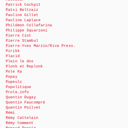
Patrick Cockpit
Patxi Beltzaiz
Pauline Gillet
Pauline Laplace
Philémon Collafarina
Philippe Squarzoni
Pierre Ciot
Pierre Stambul
Pierre-Yves Marzin/Riva Press.
Pirikk
Placid
Plein le dos
Plonk et Replonk
Pole Ka
Popay
Popeulz
Popolitique
Prole.info
Quentin Dugay
Quentin Faucompré
Quentin Poilvet
Rémi
Rémy Cattelain
Rémy Comment