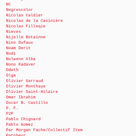
NC
Negrescolor
Nicolas Caldier
Nicolas de la Casinière
Nicolas Filloqie
Nieves
Nijelle Botainne
Nino Dufaux
Noam Derit
Nodi
Nolwenn Alba
Nono Kadaver
Odeth
Olga
Olivier Garraud
Olivier Monthaye
Olivier Saint-Hilaire
Omar Ibrahim
Oscar B. Castillo
P. F.
P2P
Pablo Chignard
Pablo Gomez
Par Morgan Fache/Collectif Item
Patobeur