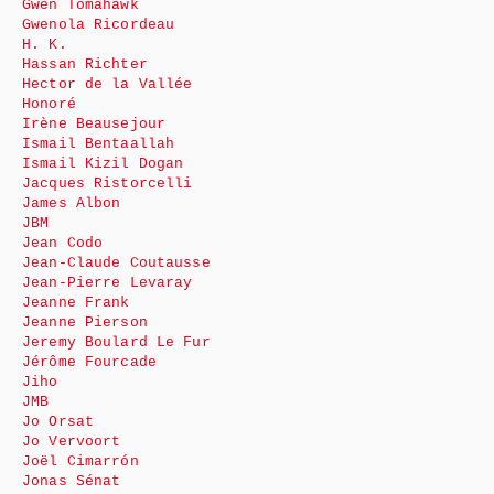
Gwen Tomahawk
Gwenola Ricordeau
H. K.
Hassan Richter
Hector de la Vallée
Honoré
Irène Beausejour
Ismail Bentaallah
Ismail Kizil Dogan
Jacques Ristorcelli
James Albon
JBM
Jean Codo
Jean-Claude Coutausse
Jean-Pierre Levaray
Jeanne Frank
Jeanne Pierson
Jeremy Boulard Le Fur
Jérôme Fourcade
Jiho
JMB
Jo Orsat
Jo Vervoort
Joël Cimarrón
Jonas Sénat