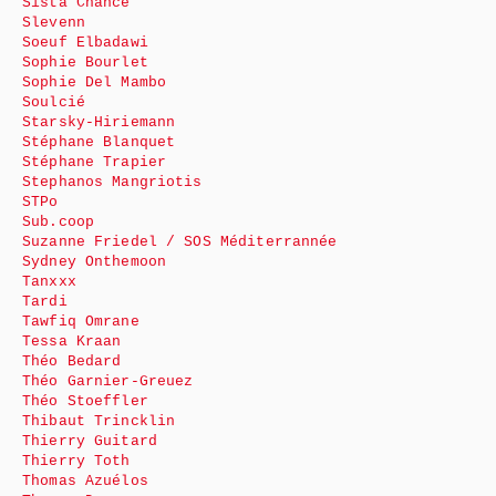
Sista Chance
Slevenn
Soeuf Elbadawi
Sophie Bourlet
Sophie Del Mambo
Soulcié
Starsky-Hiriemann
Stéphane Blanquet
Stéphane Trapier
Stephanos Mangriotis
STPo
Sub.coop
Suzanne Friedel / SOS Méditerrannée
Sydney Onthemoon
Tanxxx
Tardi
Tawfiq Omrane
Tessa Kraan
Théo Bedard
Théo Garnier-Greuez
Théo Stoeffler
Thibaut Trincklin
Thierry Guitard
Thierry Toth
Thomas Azuélos