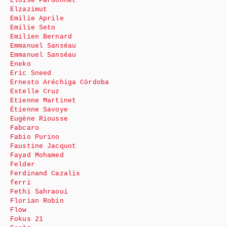
Eloïse Pardonnet
Elzazimut
Emilie Aprile
Emilie Seto
Emilien Bernard
Emmanuel Sanséau
Emmanuel Sanséau
Eneko
Eric Sneed
Ernesto Aréchiga Córdoba
Estelle Cruz
Etienne Martinet
Étienne Savoye
Eugène Riousse
Fabcaro
Fabio Purino
Faustine Jacquot
Fayad Mohamed
Felder
Ferdinand Cazalis
ferri
Fethi Sahraoui
Florian Robin
Flow
Fokus 21