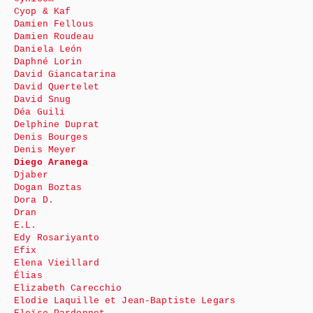
Cyop & Kaf
Damien Fellous
Damien Roudeau
Daniela León
Daphné Lorin
David Giancatarina
David Quertelet
David Snug
Déa Guili
Delphine Duprat
Denis Bourges
Denis Meyer
Diego Aranega
Djaber
Dogan Boztas
Dora D.
Dran
E.L.
Edy Rosariyanto
Efix
Elena Vieillard
Élias
Elizabeth Carecchio
Elodie Laquille et Jean-Baptiste Legars