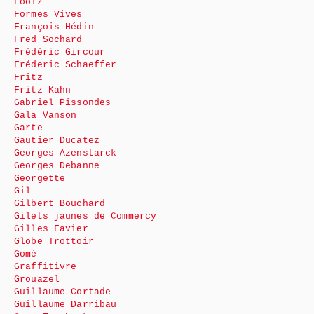
Foolz
Formes Vives
François Hédin
Fred Sochard
Frédéric Gircour
Fréderic Schaeffer
Fritz
Fritz Kahn
Gabriel Pissondes
Gala Vanson
Garte
Gautier Ducatez
Georges Azenstarck
Georges Debanne
Georgette
Gil
Gilbert Bouchard
Gilets jaunes de Commercy
Gilles Favier
Globe Trottoir
Gomé
Graffitivre
Grouazel
Guillaume Cortade
Guillaume Darribau