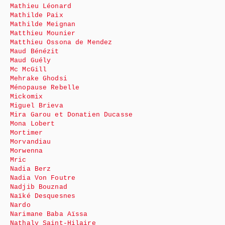
Mathieu Léonard
Mathilde Paix
Mathilde Meignan
Matthieu Mounier
Matthieu Ossona de Mendez
Maud Bénézit
Maud Guély
Mc McGill
Mehrake Ghodsi
Ménopause Rebelle
Mickomix
Miguel Brieva
Mira Garou et Donatien Ducasse
Mona Lobert
Mortimer
Morvandiau
Morwenna
Mric
Nadia Berz
Nadia Von Foutre
Nadjib Bouznad
Naïké Desquesnes
Nardo
Narimane Baba Aïssa
Nathaly Saint-Hilaire