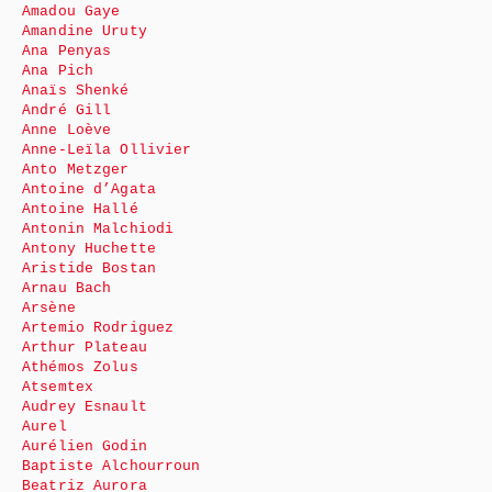
Amadou Gaye
Amandine Uruty
Ana Penyas
Ana Pich
Anaïs Shenké
André Gill
Anne Loève
Anne-Leïla Ollivier
Anto Metzger
Antoine d’Agata
Antoine Hallé
Antonin Malchiodi
Antony Huchette
Aristide Bostan
Arnau Bach
Arsène
Artemio Rodriguez
Arthur Plateau
Athémos Zolus
Atsemtex
Audrey Esnault
Aurel
Aurélien Godin
Baptiste Alchourroun
Beatriz Aurora