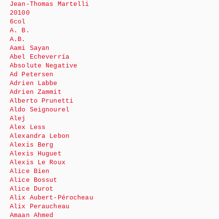
Jean-Thomas Martelli
20100
6col
A. B.
A.B.
Aami Sayan
Abel Echeverría
Absolute Negative
Ad Petersen
Adrien Labbe
Adrien Zammit
Alberto Prunetti
Aldo Seignourel
Alej
Alex Less
Alexandra Lebon
Alexis Berg
Alexis Huguet
Alexis Le Roux
Alice Bien
Alice Bossut
Alice Durot
Alix Aubert-Pérocheau
Alix Peraucheau
Amaan Ahmed