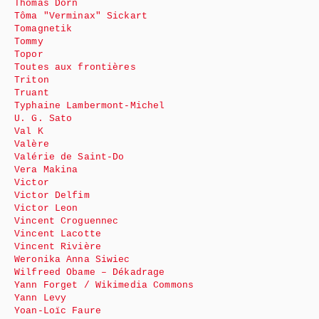
Thomas Dorn
Tôma "Verminax" Sickart
Tomagnetik
Tommy
Topor
Toutes aux frontières
Triton
Truant
Typhaine Lambermont-Michel
U. G. Sato
Val K
Valère
Valérie de Saint-Do
Vera Makina
Victor
Victor Delfim
Victor Leon
Vincent Croguennec
Vincent Lacotte
Vincent Rivière
Weronika Anna Siwiec
Wilfreed Obame – Dékadrage
Yann Forget / Wikimedia Commons
Yann Levy
Yoan-Loïc Faure