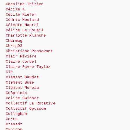
Caroline Thirion
Cécile K.
Cécile Kiefer
Cédric Moulard
Céleste Maurel
Céline Le Gouail
Charlotte Planche
Charmag
Chris93
Christiane Passevant
Clair Rivière
Claire Cordel
Claire Favre-Taylaz
Clé
Clément Baudet
Clément Buée
Clément Moreau
Co3points
Coline Gwinner
Collectif La Rotative
Collectif Opossum
Colloghan
Corta
Cresadt
Cynicom