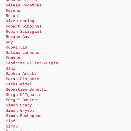
Renaud Perrin
Réseau Codetras
Revenu
Rezon
Rizzo Boring
Robert Gibbings
Robin Szczygiel
Roxane Gay
Roy
Ruoyi Jin
Salomé Lahoche
Samson
Sandrine Allier-Guépin
Sani
Saphia Arezki
Sarah Fisthole
Sasha Wizel
Sébastien Bonetti
Serge D’Ignazio
Sergeï Bonicci
Simon Ecary
Simon Grysol
Simon Rochepeau
Siné
Sirou