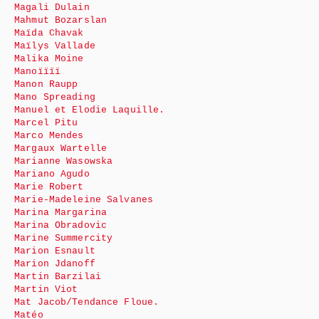
Magali Dulain
Mahmut Bozarslan
Maïda Chavak
Maïlys Vallade
Malika Moine
Manoïïïï
Manon Raupp
Mano Spreading
Manuel et Elodie Laquille.
Marcel Pitu
Marco Mendes
Margaux Wartelle
Marianne Wasowska
Mariano Agudo
Marie Robert
Marie-Madeleine Salvanes
Marina Margarina
Marina Obradovic
Marine Summercity
Marion Esnault
Marion Jdanoff
Martin Barzilai
Martin Viot
Mat Jacob/Tendance Floue.
Matéo