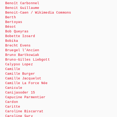
Benoît Carbonnel
Benoit Guillaume
Benoit-Caen / Wikimedia Commons
Berth
Bertoyas
Bésot
Bob Queyras
Bobette Izoard
Bobika
Brecht Evens
Bruegel l’Ancien
Bruno Bartkowiak
Bruno-Gilles Liebgott
Calypso Lopez
Camille
Camille Burger
Camille Jacquelot
Camille La Force Née
Canicule
Canijasoder 15
Capucine Parmentier
Cardon
Caritte
Caroline Biscarrat
Caroline Sury