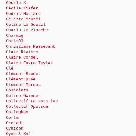
Cécile K.
Cécile Kiefer
Cédric Moulard
Céleste Maurel
Céline Le Gouail
Charlotte Planche
Charmag
Chris93
Christiane Passevant
Clair Rivière
Claire Cordel
Claire Favre-Taylaz
Clé
Clément Baudet
Clément Buée
Clément Moreau
Co3points
Coline Gwinner
Collectif La Rotative
Collectif Opossum
Colloghan
Corta
Cresadt
Cynicom
Cyop & Kaf