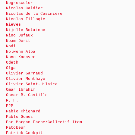
Negrescolor
Nicolas Caldier
Nicolas de la Casinière
Nicolas Filloqie
Nieves
Nijelle Botainne
Nino Dufaux
Noam Derit
Nodi
Nolwenn Alba
Nono Kadaver
Odeth
Olga
Olivier Garraud
Olivier Monthaye
Olivier Saint-Hilaire
Omar Ibrahim
Oscar B. Castillo
P. F.
P2P
Pablo Chignard
Pablo Gomez
Par Morgan Fache/Collectif Item
Patobeur
Patrick Cockpit