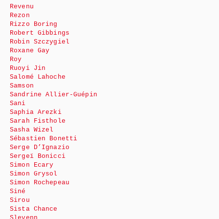
Revenu
Rezon
Rizzo Boring
Robert Gibbings
Robin Szczygiel
Roxane Gay
Roy
Ruoyi Jin
Salomé Lahoche
Samson
Sandrine Allier-Guépin
Sani
Saphia Arezki
Sarah Fisthole
Sasha Wizel
Sébastien Bonetti
Serge D’Ignazio
Sergeï Bonicci
Simon Ecary
Simon Grysol
Simon Rochepeau
Siné
Sirou
Sista Chance
Slevenn