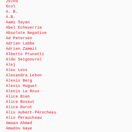
20100
6col
A. B.
A.B.
Aami Sayan
Abel Echeverría
Absolute Negative
Ad Petersen
Adrien Labbe
Adrien Zammit
Alberto Prunetti
Aldo Seignourel
Alej
Alex Less
Alexandra Lebon
Alexis Berg
Alexis Huguet
Alexis Le Roux
Alice Bien
Alice Bossut
Alice Durot
Alix Aubert-Pérocheau
Alix Peraucheau
Amaan Ahmed
Amadou Gaye