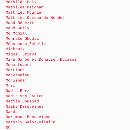
Mathilde Paix
Mathilde Meignan
Matthieu Mounier
Matthieu Ossona de Mendez
Maud Bénézit
Maud Guély
Mc McGill
Mehrake Ghodsi
Ménopause Rebelle
Mickomix
Miguel Brieva
Mira Garou et Donatien Ducasse
Mona Lobert
Mortimer
Morvandiau
Morwenna
Mric
Nadia Berz
Nadia Von Foutre
Nadjib Bouznad
Naïké Desquesnes
Nardo
Narimane Baba Aïssa
Nathaly Saint-Hilaire
NC