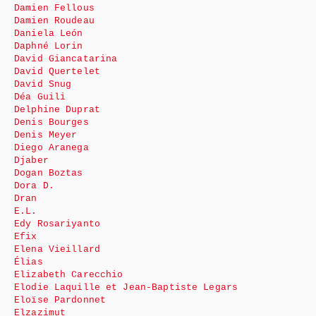
Damien Fellous
Damien Roudeau
Daniela León
Daphné Lorin
David Giancatarina
David Quertelet
David Snug
Déa Guili
Delphine Duprat
Denis Bourges
Denis Meyer
Diego Aranega
Djaber
Dogan Boztas
Dora D.
Dran
E.L.
Edy Rosariyanto
Efix
Elena Vieillard
Élias
Elizabeth Carecchio
Elodie Laquille et Jean-Baptiste Legars
Eloïse Pardonnet
Elzazimut