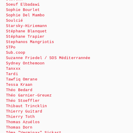
Soeuf Elbadawi
Sophie Bourlet
Sophie Del Mambo
Soulcié
Starsky-Hiriemann
Stéphane Blanquet
Stéphane Trapier
Stephanos Mangriotis
STPo
Sub.coop
Suzanne Friedel / SOS Méditerrannée
Sydney Onthemoon
Tanxxx
Tardi
Tawfiq Omrane
Tessa Kraan
Théo Bedard
Théo Garnier-Greuez
Théo Stoeffler
Thibaut Trincklin
Thierry Guitard
Thierry Toth
Thomas Azuélos
Thomas Dorn
Tôma "Verminax" Sickart