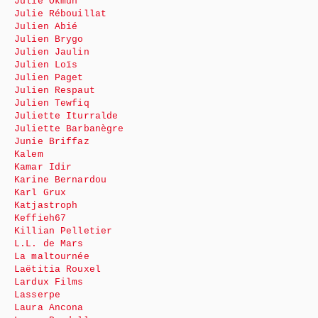
Julie Okmûn
Julie Rébouillat
Julien Abié
Julien Brygo
Julien Jaulin
Julien Loïs
Julien Paget
Julien Respaut
Julien Tewfiq
Juliette Iturralde
Juliette Barbanègre
Junie Briffaz
Kalem
Kamar Idir
Karine Bernardou
Karl Grux
Katjastroph
Keffieh67
Killian Pelletier
L.L. de Mars
La maltournée
Laëtitia Rouxel
Lardux Films
Lasserpe
Laura Ancona