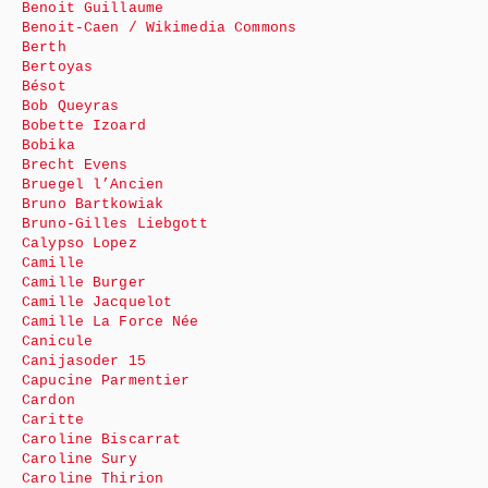
Benoit Guillaume
Benoit-Caen / Wikimedia Commons
Berth
Bertoyas
Bésot
Bob Queyras
Bobette Izoard
Bobika
Brecht Evens
Bruegel l’Ancien
Bruno Bartkowiak
Bruno-Gilles Liebgott
Calypso Lopez
Camille
Camille Burger
Camille Jacquelot
Camille La Force Née
Canicule
Canijasoder 15
Capucine Parmentier
Cardon
Caritte
Caroline Biscarrat
Caroline Sury
Caroline Thirion