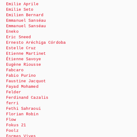
Emilie Aprile
Emilie Seto
Emilien Bernard
Emmanuel Sanséau
Emmanuel Sanséau
Eneko
Eric Sneed
Ernesto Aréchiga Córdoba
Estelle Cruz
Etienne Martinet
Étienne Savoye
Eugène Riousse
Fabcaro
Fabio Purino
Faustine Jacquot
Fayad Mohamed
Felder
Ferdinand Cazalis
ferri
Fethi Sahraoui
Florian Robin
Flow
Fokus 21
Foolz
Formes Vives