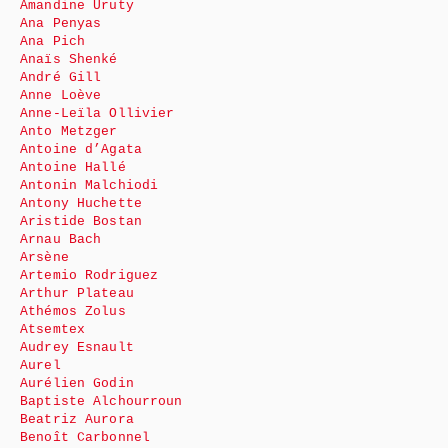
Amandine Uruty
Ana Penyas
Ana Pich
Anaïs Shenké
André Gill
Anne Loève
Anne-Leïla Ollivier
Anto Metzger
Antoine d’Agata
Antoine Hallé
Antonin Malchiodi
Antony Huchette
Aristide Bostan
Arnau Bach
Arsène
Artemio Rodriguez
Arthur Plateau
Athémos Zolus
Atsemtex
Audrey Esnault
Aurel
Aurélien Godin
Baptiste Alchourroun
Beatriz Aurora
Benoît Carbonnel