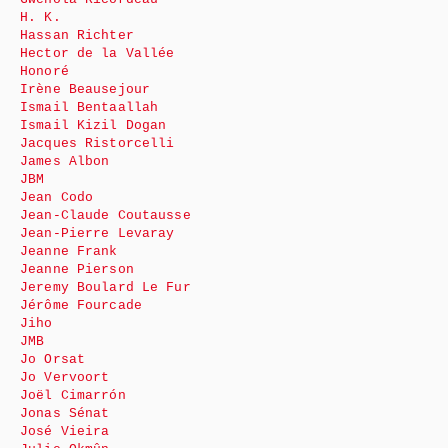
H. K.
Hassan Richter
Hector de la Vallée
Honoré
Irène Beausejour
Ismail Bentaallah
Ismail Kizil Dogan
Jacques Ristorcelli
James Albon
JBM
Jean Codo
Jean-Claude Coutausse
Jean-Pierre Levaray
Jeanne Frank
Jeanne Pierson
Jeremy Boulard Le Fur
Jérôme Fourcade
Jiho
JMB
Jo Orsat
Jo Vervoort
Joël Cimarrón
Jonas Sénat
José Vieira