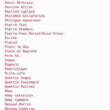
Patxi Beltzaiz
Pauline Gillet
Pauline Laplace
Philémon Collafarina
Philippe Squarzoni
Pierre Ciot
Pierre Stambul
Pierre-Yves Marzin/Riva Press.
Pirikk
Placid
Plein le dos
Plonk et Replonk
Pole Ka
Popay
Popeulz
Popolitique
Prole.info
Quentin Dugay
Quentin Faucompré
Quentin Poilvet
Rémi
Rémy Cattelain
Rémy Comment
Renaud Perrin
Réseau Codetras