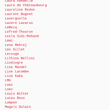
Laura Pandelle
Laure de Châteaubourg
Laureline Redon
Laurent Bugnet
Lavergnolle
Lazare Lazarus
LeBecq
Lefred-Thouron
Leïla Sidi-Mohand
Lémi
Lena Mehrej
Léo Gillet
Lerouge
Lilhiou Bellini
Lindingre
Lisa Mandel
Lise Lacombe
Liza Kaka
LMG
Loez
Loez
Louis Witter
Lucas Roxo
Lumpen
Magali Dulain