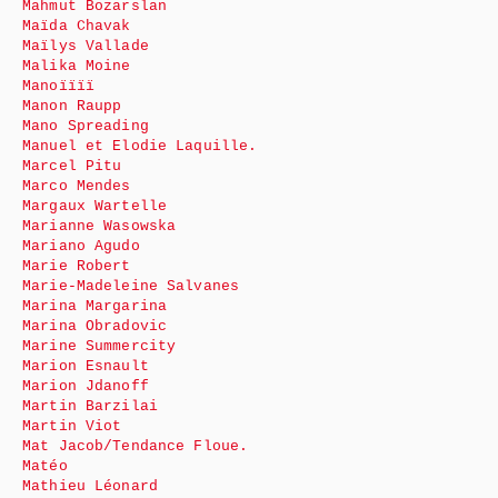
Mahmut Bozarslan
Maïda Chavak
Maïlys Vallade
Malika Moine
Manoïïïï
Manon Raupp
Mano Spreading
Manuel et Elodie Laquille.
Marcel Pitu
Marco Mendes
Margaux Wartelle
Marianne Wasowska
Mariano Agudo
Marie Robert
Marie-Madeleine Salvanes
Marina Margarina
Marina Obradovic
Marine Summercity
Marion Esnault
Marion Jdanoff
Martin Barzilai
Martin Viot
Mat Jacob/Tendance Floue.
Matéo
Mathieu Léonard