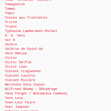
Tomagnetik
Tommy
Topor
Toutes aux frontières
Triton
Truant
Typhaine Lambermont-Michel
U. G. Sato
Val K
Valère
Valérie de Saint-Do
Vera Makina
Victor
Victor Delfim
Victor Leon
Vincent Croguennec
Vincent Lacotte
Vincent Rivière
Weronika Anna Siwiec
Wilfreed Obame – Dékadrage
Yann Forget / Wikimedia Commons
Yann Levy
Yoan-Loïc Faure
Yoel Jimenez