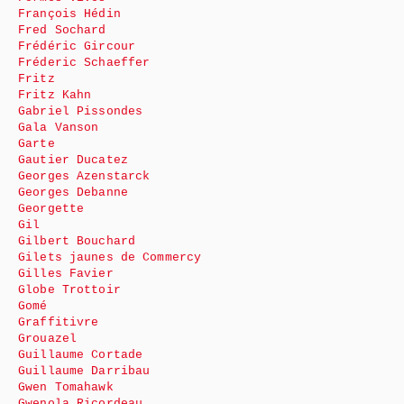
François Hédin
Fred Sochard
Frédéric Gircour
Fréderic Schaeffer
Fritz
Fritz Kahn
Gabriel Pissondes
Gala Vanson
Garte
Gautier Ducatez
Georges Azenstarck
Georges Debanne
Georgette
Gil
Gilbert Bouchard
Gilets jaunes de Commercy
Gilles Favier
Globe Trottoir
Gomé
Graffitivre
Grouazel
Guillaume Cortade
Guillaume Darribau
Gwen Tomahawk
Gwenola Ricordeau