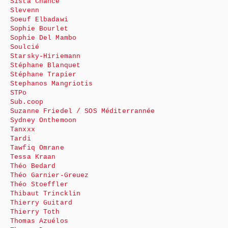
Sista Chance
Slevenn
Soeuf Elbadawi
Sophie Bourlet
Sophie Del Mambo
Soulcié
Starsky-Hiriemann
Stéphane Blanquet
Stéphane Trapier
Stephanos Mangriotis
STPo
Sub.coop
Suzanne Friedel / SOS Méditerrannée
Sydney Onthemoon
Tanxxx
Tardi
Tawfiq Omrane
Tessa Kraan
Théo Bedard
Théo Garnier-Greuez
Théo Stoeffler
Thibaut Trincklin
Thierry Guitard
Thierry Toth
Thomas Azuélos