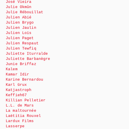
José Vieira
Julie Okmûn
Julie Rébouillat
Julien Abié
Julien Brygo
Julien Jaulin
Julien Loïs
Julien Paget
Julien Respaut
Julien Tewfiq
Juliette Iturralde
Juliette Barbanègre
Junie Briffaz
Kalem
Kamar Idir
Karine Bernardou
Karl Grux
Katjastroph
Keffieh67
Killian Pelletier
L.L. de Mars
La maltournée
Laëtitia Rouxel
Lardux Films
Lasserpe