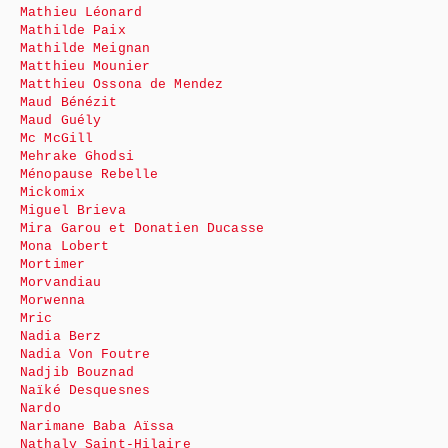
Mathieu Léonard
Mathilde Paix
Mathilde Meignan
Matthieu Mounier
Matthieu Ossona de Mendez
Maud Bénézit
Maud Guély
Mc McGill
Mehrake Ghodsi
Ménopause Rebelle
Mickomix
Miguel Brieva
Mira Garou et Donatien Ducasse
Mona Lobert
Mortimer
Morvandiau
Morwenna
Mric
Nadia Berz
Nadia Von Foutre
Nadjib Bouznad
Naïké Desquesnes
Nardo
Narimane Baba Aïssa
Nathaly Saint-Hilaire