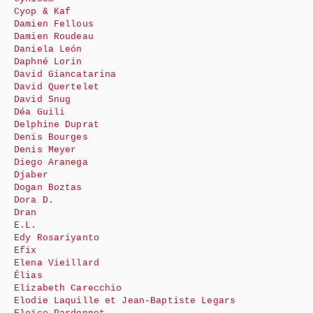
Cyop & Kaf
Damien Fellous
Damien Roudeau
Daniela León
Daphné Lorin
David Giancatarina
David Quertelet
David Snug
Déa Guili
Delphine Duprat
Denis Bourges
Denis Meyer
Diego Aranega
Djaber
Dogan Boztas
Dora D.
Dran
E.L.
Edy Rosariyanto
Efix
Elena Vieillard
Élias
Elizabeth Carecchio
Elodie Laquille et Jean-Baptiste Legars