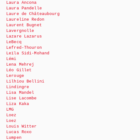
Laura Ancona
Laura Pandelle
Laure de Châteaubourg
Laureline Redon
Laurent Bugnet
Lavergnolle
Lazare Lazarus
LeBecq
Lefred-Thouron
Leïla Sidi-Mohand
Lémi
Lena Mehrej
Léo Gillet
Lerouge
Lilhiou Bellini
Lindingre
Lisa Mandel
Lise Lacombe
Liza Kaka
LMG
Loez
Loez
Louis Witter
Lucas Roxo
Lumpen