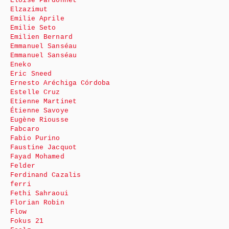
Eloïse Pardonnet
Elzazimut
Emilie Aprile
Emilie Seto
Emilien Bernard
Emmanuel Sanséau
Emmanuel Sanséau
Eneko
Eric Sneed
Ernesto Aréchiga Córdoba
Estelle Cruz
Etienne Martinet
Étienne Savoye
Eugène Riousse
Fabcaro
Fabio Purino
Faustine Jacquot
Fayad Mohamed
Felder
Ferdinand Cazalis
ferri
Fethi Sahraoui
Florian Robin
Flow
Fokus 21