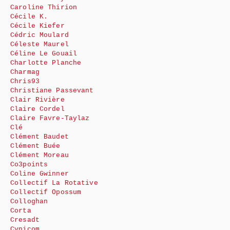
Caroline Thirion
Cécile K.
Cécile Kiefer
Cédric Moulard
Céleste Maurel
Céline Le Gouail
Charlotte Planche
Charmag
Chris93
Christiane Passevant
Clair Rivière
Claire Cordel
Claire Favre-Taylaz
Clé
Clément Baudet
Clément Buée
Clément Moreau
Co3points
Coline Gwinner
Collectif La Rotative
Collectif Opossum
Colloghan
Corta
Cresadt
Cynicom