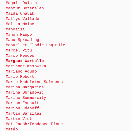
Magali Dulain
Mahmut Bozarslan
Maïda Chavak
Maïlys Vallade
Malika Moine
Manoïïïï
Manon Raupp
Mano Spreading
Manuel et Elodie Laquille.
Marcel Pitu
Marco Mendes
Margaux Wartelle
Marianne Wasowska
Mariano Agudo
Marie Robert
Marie-Madeleine Salvanes
Marina Margarina
Marina Obradovic
Marine Summercity
Marion Esnault
Marion Jdanoff
Martin Barzilai
Martin Viot
Mat Jacob/Tendance Floue.
Matéo