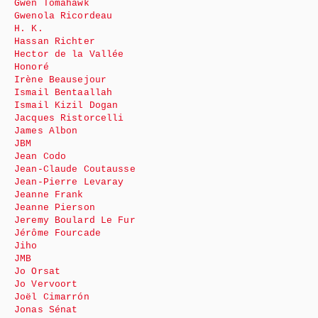
Gwen Tomahawk
Gwenola Ricordeau
H. K.
Hassan Richter
Hector de la Vallée
Honoré
Irène Beausejour
Ismail Bentaallah
Ismail Kizil Dogan
Jacques Ristorcelli
James Albon
JBM
Jean Codo
Jean-Claude Coutausse
Jean-Pierre Levaray
Jeanne Frank
Jeanne Pierson
Jeremy Boulard Le Fur
Jérôme Fourcade
Jiho
JMB
Jo Orsat
Jo Vervoort
Joël Cimarrón
Jonas Sénat