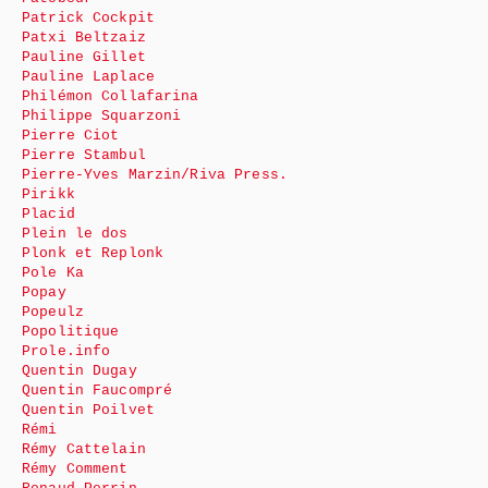
Patrick Cockpit
Patxi Beltzaiz
Pauline Gillet
Pauline Laplace
Philémon Collafarina
Philippe Squarzoni
Pierre Ciot
Pierre Stambul
Pierre-Yves Marzin/Riva Press.
Pirikk
Placid
Plein le dos
Plonk et Replonk
Pole Ka
Popay
Popeulz
Popolitique
Prole.info
Quentin Dugay
Quentin Faucompré
Quentin Poilvet
Rémi
Rémy Cattelain
Rémy Comment