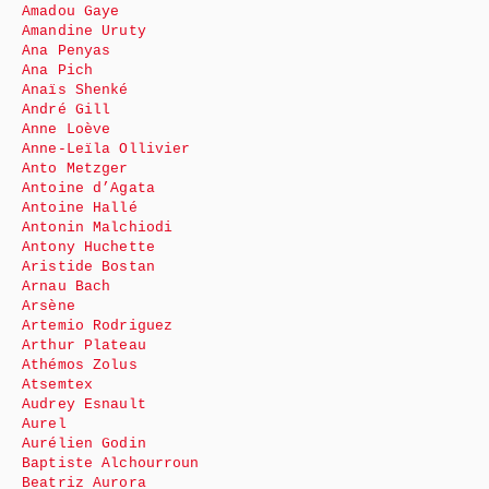
Amadou Gaye
Amandine Uruty
Ana Penyas
Ana Pich
Anaïs Shenké
André Gill
Anne Loève
Anne-Leïla Ollivier
Anto Metzger
Antoine d’Agata
Antoine Hallé
Antonin Malchiodi
Antony Huchette
Aristide Bostan
Arnau Bach
Arsène
Artemio Rodriguez
Arthur Plateau
Athémos Zolus
Atsemtex
Audrey Esnault
Aurel
Aurélien Godin
Baptiste Alchourroun
Beatriz Aurora