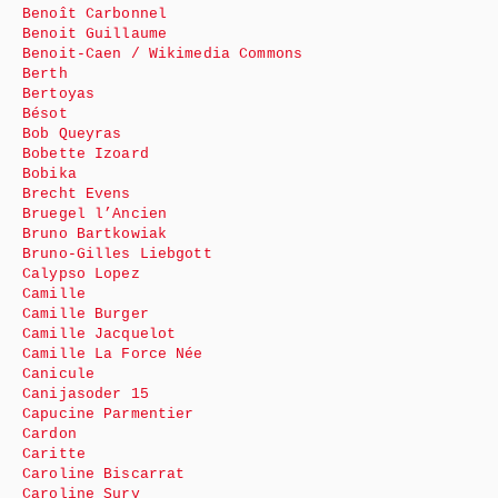
Benoît Carbonnel
Benoit Guillaume
Benoit-Caen / Wikimedia Commons
Berth
Bertoyas
Bésot
Bob Queyras
Bobette Izoard
Bobika
Brecht Evens
Bruegel l’Ancien
Bruno Bartkowiak
Bruno-Gilles Liebgott
Calypso Lopez
Camille
Camille Burger
Camille Jacquelot
Camille La Force Née
Canicule
Canijasoder 15
Capucine Parmentier
Cardon
Caritte
Caroline Biscarrat
Caroline Sury