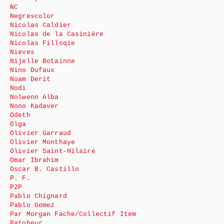
NC
Negrescolor
Nicolas Caldier
Nicolas de la Casinière
Nicolas Filloqie
Nieves
Nijelle Botainne
Nino Dufaux
Noam Derit
Nodi
Nolwenn Alba
Nono Kadaver
Odeth
Olga
Olivier Garraud
Olivier Monthaye
Olivier Saint-Hilaire
Omar Ibrahim
Oscar B. Castillo
P. F.
P2P
Pablo Chignard
Pablo Gomez
Par Morgan Fache/Collectif Item
Patobeur