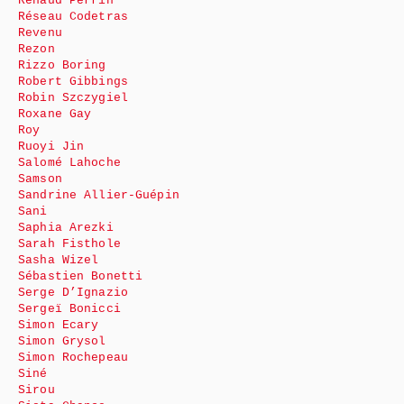
Renaud Perrin
Réseau Codetras
Revenu
Rezon
Rizzo Boring
Robert Gibbings
Robin Szczygiel
Roxane Gay
Roy
Ruoyi Jin
Salomé Lahoche
Samson
Sandrine Allier-Guépin
Sani
Saphia Arezki
Sarah Fisthole
Sasha Wizel
Sébastien Bonetti
Serge D’Ignazio
Sergeï Bonicci
Simon Ecary
Simon Grysol
Simon Rochepeau
Siné
Sirou