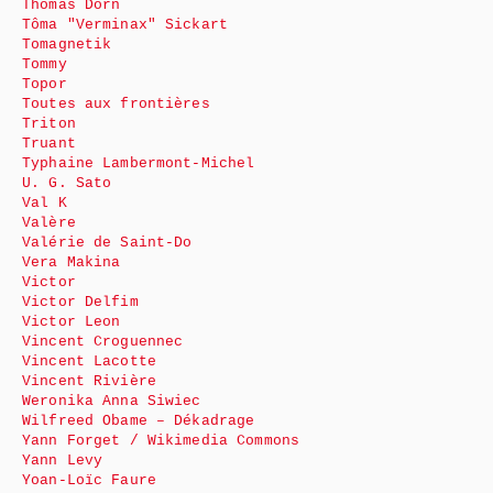
Thomas Dorn
Tôma "Verminax" Sickart
Tomagnetik
Tommy
Topor
Toutes aux frontières
Triton
Truant
Typhaine Lambermont-Michel
U. G. Sato
Val K
Valère
Valérie de Saint-Do
Vera Makina
Victor
Victor Delfim
Victor Leon
Vincent Croguennec
Vincent Lacotte
Vincent Rivière
Weronika Anna Siwiec
Wilfreed Obame – Dékadrage
Yann Forget / Wikimedia Commons
Yann Levy
Yoan-Loïc Faure