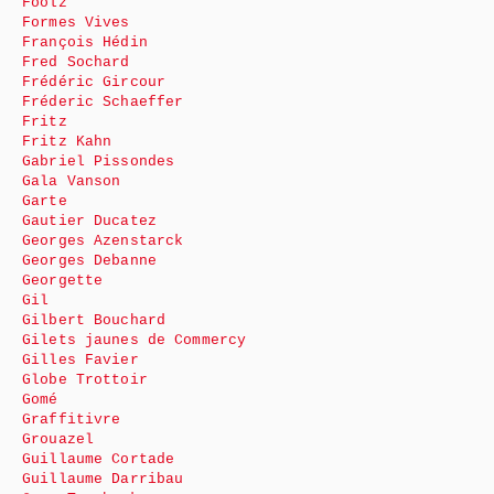
Foolz
Formes Vives
François Hédin
Fred Sochard
Frédéric Gircour
Fréderic Schaeffer
Fritz
Fritz Kahn
Gabriel Pissondes
Gala Vanson
Garte
Gautier Ducatez
Georges Azenstarck
Georges Debanne
Georgette
Gil
Gilbert Bouchard
Gilets jaunes de Commercy
Gilles Favier
Globe Trottoir
Gomé
Graffitivre
Grouazel
Guillaume Cortade
Guillaume Darribau