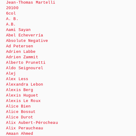
Jean-Thomas Martelli
20100
6col
A. B.
A.B.
Aami Sayan
Abel Echeverría
Absolute Negative
Ad Petersen
Adrien Labbe
Adrien Zammit
Alberto Prunetti
Aldo Seignourel
Alej
Alex Less
Alexandra Lebon
Alexis Berg
Alexis Huguet
Alexis Le Roux
Alice Bien
Alice Bossut
Alice Durot
Alix Aubert-Pérocheau
Alix Peraucheau
Amaan Ahmed