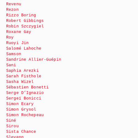
Revenu
Rezon
Rizzo Boring
Robert Gibbings
Robin Szczygiel
Roxane Gay
Roy
Ruoyi Jin
Salomé Lahoche
Samson
Sandrine Allier-Guépin
Sani
Saphia Arezki
Sarah Fisthole
Sasha Wizel
Sébastien Bonetti
Serge D’Ignazio
Sergeï Bonicci
Simon Ecary
Simon Grysol
Simon Rochepeau
Siné
Sirou
Sista Chance
Slevenn