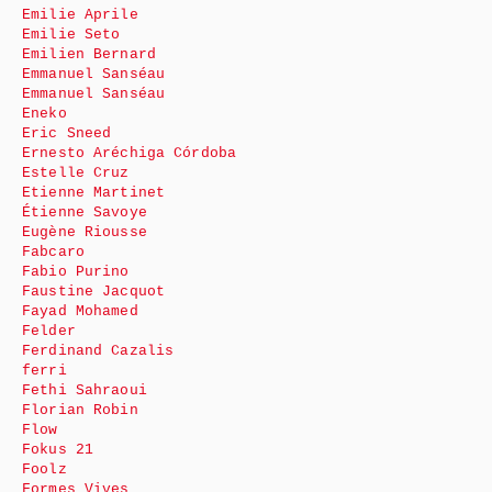
Emilie Aprile
Emilie Seto
Emilien Bernard
Emmanuel Sanséau
Emmanuel Sanséau
Eneko
Eric Sneed
Ernesto Aréchiga Córdoba
Estelle Cruz
Etienne Martinet
Étienne Savoye
Eugène Riousse
Fabcaro
Fabio Purino
Faustine Jacquot
Fayad Mohamed
Felder
Ferdinand Cazalis
ferri
Fethi Sahraoui
Florian Robin
Flow
Fokus 21
Foolz
Formes Vives