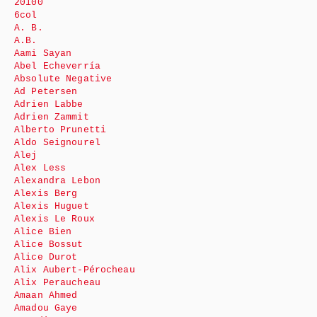
20100
6col
A. B.
A.B.
Aami Sayan
Abel Echeverría
Absolute Negative
Ad Petersen
Adrien Labbe
Adrien Zammit
Alberto Prunetti
Aldo Seignourel
Alej
Alex Less
Alexandra Lebon
Alexis Berg
Alexis Huguet
Alexis Le Roux
Alice Bien
Alice Bossut
Alice Durot
Alix Aubert-Pérocheau
Alix Peraucheau
Amaan Ahmed
Amadou Gaye