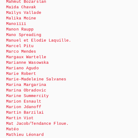
Mahmut Bozarslan
Maïda Chavak
Maïlys Vallade
Malika Moine
Manoïïïï
Manon Raupp
Mano Spreading
Manuel et Elodie Laquille.
Marcel Pitu
Marco Mendes
Margaux Wartelle
Marianne Wasowska
Mariano Agudo
Marie Robert
Marie-Madeleine Salvanes
Marina Margarina
Marina Obradovic
Marine Summercity
Marion Esnault
Marion Jdanoff
Martin Barzilai
Martin Viot
Mat Jacob/Tendance Floue.
Matéo
Mathieu Léonard