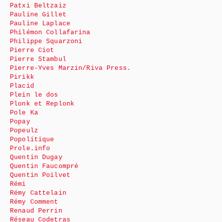
Patxi Beltzaiz
Pauline Gillet
Pauline Laplace
Philémon Collafarina
Philippe Squarzoni
Pierre Ciot
Pierre Stambul
Pierre-Yves Marzin/Riva Press.
Pirikk
Placid
Plein le dos
Plonk et Replonk
Pole Ka
Popay
Popeulz
Popolitique
Prole.info
Quentin Dugay
Quentin Faucompré
Quentin Poilvet
Rémi
Rémy Cattelain
Rémy Comment
Renaud Perrin
Réseau Codetras