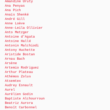
Amandine Uruty
Ana Penyas
Ana Pich
Anaïs Shenké
André Gill
Anne Loève
Anne-Leïla Ollivier
Anto Metzger
Antoine d’Agata
Antoine Hallé
Antonin Malchiodi
Antony Huchette
Aristide Bostan
Arnau Bach
Arsène
Artemio Rodriguez
Arthur Plateau
Athémos Zolus
Atsemtex
Audrey Esnault
Aurel
Aurélien Godin
Baptiste Alchourroun
Beatriz Aurora
Benoît Carbonnel