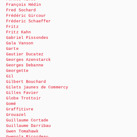
François Hédin
Fred Sochard
Frédéric Gircour
Fréderic Schaeffer
Fritz
Fritz Kahn
Gabriel Pissondes
Gala Vanson
Garte
Gautier Ducatez
Georges Azenstarck
Georges Debanne
Georgette
Gil
Gilbert Bouchard
Gilets jaunes de Commercy
Gilles Favier
Globe Trottoir
Gomé
Graffitivre
Grouazel
Guillaume Cortade
Guillaume Darribau
Gwen Tomahawk
Gwenola Ricordeau