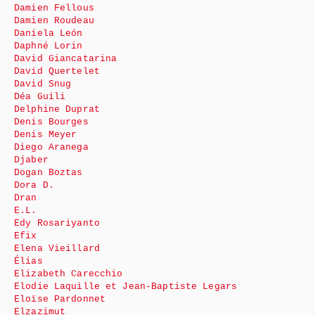
Damien Fellous
Damien Roudeau
Daniela León
Daphné Lorin
David Giancatarina
David Quertelet
David Snug
Déa Guili
Delphine Duprat
Denis Bourges
Denis Meyer
Diego Aranega
Djaber
Dogan Boztas
Dora D.
Dran
E.L.
Edy Rosariyanto
Efix
Elena Vieillard
Élias
Elizabeth Carecchio
Elodie Laquille et Jean-Baptiste Legars
Eloïse Pardonnet
Elzazimut