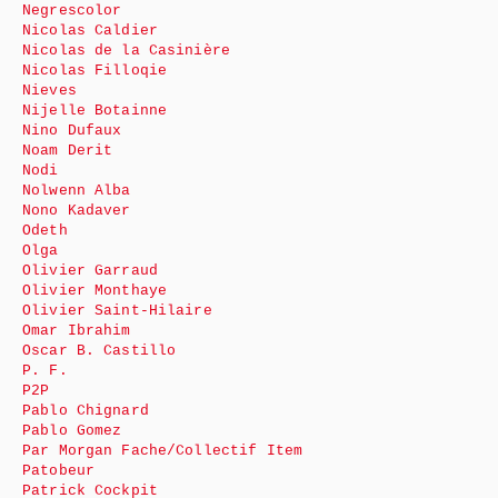
Negrescolor
Nicolas Caldier
Nicolas de la Casinière
Nicolas Filloqie
Nieves
Nijelle Botainne
Nino Dufaux
Noam Derit
Nodi
Nolwenn Alba
Nono Kadaver
Odeth
Olga
Olivier Garraud
Olivier Monthaye
Olivier Saint-Hilaire
Omar Ibrahim
Oscar B. Castillo
P. F.
P2P
Pablo Chignard
Pablo Gomez
Par Morgan Fache/Collectif Item
Patobeur
Patrick Cockpit