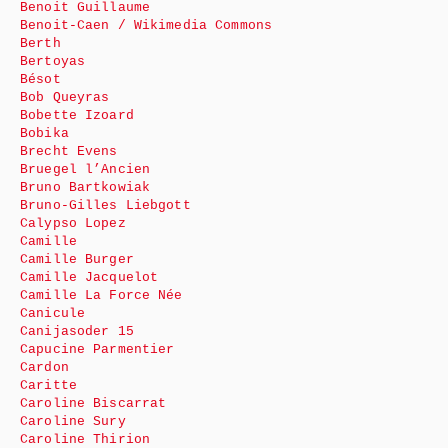
Benoit Guillaume
Benoit-Caen / Wikimedia Commons
Berth
Bertoyas
Bésot
Bob Queyras
Bobette Izoard
Bobika
Brecht Evens
Bruegel l’Ancien
Bruno Bartkowiak
Bruno-Gilles Liebgott
Calypso Lopez
Camille
Camille Burger
Camille Jacquelot
Camille La Force Née
Canicule
Canijasoder 15
Capucine Parmentier
Cardon
Caritte
Caroline Biscarrat
Caroline Sury
Caroline Thirion