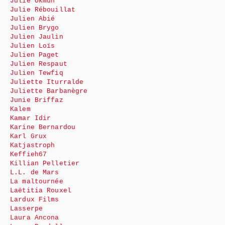
Julie Okmûn
Julie Rébouillat
Julien Abié
Julien Brygo
Julien Jaulin
Julien Loïs
Julien Paget
Julien Respaut
Julien Tewfiq
Juliette Iturralde
Juliette Barbanègre
Junie Briffaz
Kalem
Kamar Idir
Karine Bernardou
Karl Grux
Katjastroph
Keffieh67
Killian Pelletier
L.L. de Mars
La maltournée
Laëtitia Rouxel
Lardux Films
Lasserpe
Laura Ancona