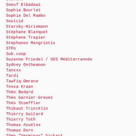
Soeuf Elbadawi
Sophie Bourlet
Sophie Del Mambo
Soulcié
Starsky-Hiriemann
Stéphane Blanquet
Stéphane Trapier
Stephanos Mangriotis
STPo
Sub.coop
Suzanne Friedel / SOS Méditerrannée
Sydney Onthemoon
Tanxxx
Tardi
Tawfiq Omrane
Tessa Kraan
Théo Bedard
Théo Garnier-Greuez
Théo Stoeffler
Thibaut Trincklin
Thierry Guitard
Thierry Toth
Thomas Azuélos
Thomas Dorn
Tôma "Verminax" Sickart