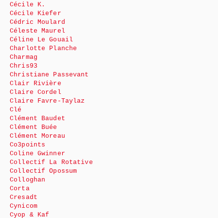
Cécile K.
Cécile Kiefer
Cédric Moulard
Céleste Maurel
Céline Le Gouail
Charlotte Planche
Charmag
Chris93
Christiane Passevant
Clair Rivière
Claire Cordel
Claire Favre-Taylaz
Clé
Clément Baudet
Clément Buée
Clément Moreau
Co3points
Coline Gwinner
Collectif La Rotative
Collectif Opossum
Colloghan
Corta
Cresadt
Cynicom
Cyop & Kaf