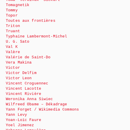
Tomagnetik
Tommy
Topor
Toutes aux frontières
Triton
Truant
Typhaine Lambermont-Michel
U. G. Sato
Val K
Valère
Valérie de Saint-Do
Vera Makina
Victor
Victor Delfim
Victor Leon
Vincent Croguennec
Vincent Lacotte
Vincent Rivière
Weronika Anna Siwiec
Wilfreed Obame – Dékadrage
Yann Forget / Wikimedia Commons
Yann Levy
Yoan-Loïc Faure
Yoel Jimenez