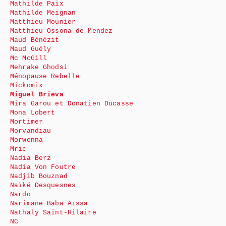
Mathilde Paix
Mathilde Meignan
Matthieu Mounier
Matthieu Ossona de Mendez
Maud Bénézit
Maud Guély
Mc McGill
Mehrake Ghodsi
Ménopause Rebelle
Mickomix
Miguel Brieva
Mira Garou et Donatien Ducasse
Mona Lobert
Mortimer
Morvandiau
Morwenna
Mric
Nadia Berz
Nadia Von Foutre
Nadjib Bouznad
Naïké Desquesnes
Nardo
Narimane Baba Aïssa
Nathaly Saint-Hilaire
NC