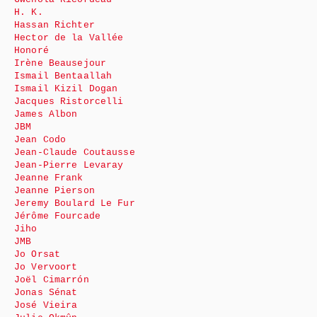
H. K.
Hassan Richter
Hector de la Vallée
Honoré
Irène Beausejour
Ismail Bentaallah
Ismail Kizil Dogan
Jacques Ristorcelli
James Albon
JBM
Jean Codo
Jean-Claude Coutausse
Jean-Pierre Levaray
Jeanne Frank
Jeanne Pierson
Jeremy Boulard Le Fur
Jérôme Fourcade
Jiho
JMB
Jo Orsat
Jo Vervoort
Joël Cimarrón
Jonas Sénat
José Vieira