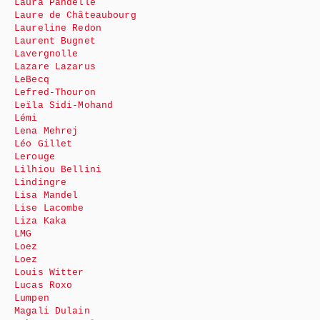
Laura Pandelle
Laure de Châteaubourg
Laureline Redon
Laurent Bugnet
Lavergnolle
Lazare Lazarus
LeBecq
Lefred-Thouron
Leïla Sidi-Mohand
Lémi
Lena Mehrej
Léo Gillet
Lerouge
Lilhiou Bellini
Lindingre
Lisa Mandel
Lise Lacombe
Liza Kaka
LMG
Loez
Loez
Louis Witter
Lucas Roxo
Lumpen
Magali Dulain