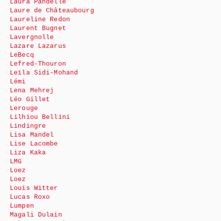
Laura Pandelle
Laure de Châteaubourg
Laureline Redon
Laurent Bugnet
Lavergnolle
Lazare Lazarus
LeBecq
Lefred-Thouron
Leïla Sidi-Mohand
Lémi
Lena Mehrej
Léo Gillet
Lerouge
Lilhiou Bellini
Lindingre
Lisa Mandel
Lise Lacombe
Liza Kaka
LMG
Loez
Loez
Louis Witter
Lucas Roxo
Lumpen
Magali Dulain