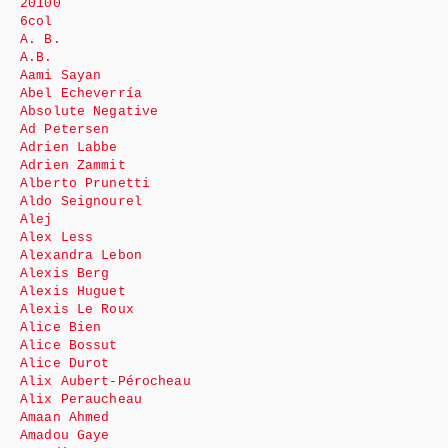
20100
6col
A. B.
A.B.
Aami Sayan
Abel Echeverría
Absolute Negative
Ad Petersen
Adrien Labbe
Adrien Zammit
Alberto Prunetti
Aldo Seignourel
Alej
Alex Less
Alexandra Lebon
Alexis Berg
Alexis Huguet
Alexis Le Roux
Alice Bien
Alice Bossut
Alice Durot
Alix Aubert-Pérocheau
Alix Peraucheau
Amaan Ahmed
Amadou Gaye