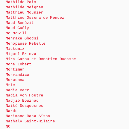
Mathilde Paix
Mathilde Meignan
Matthieu Mounier
Matthieu Ossona de Mendez
Maud Bénézit
Maud Guély
Mc McGill
Mehrake Ghodsi
Ménopause Rebelle
Mickomix
Miguel Brieva
Mira Garou et Donatien Ducasse
Mona Lobert
Mortimer
Morvandiau
Morwenna
Mric
Nadia Berz
Nadia Von Foutre
Nadjib Bouznad
Naïké Desquesnes
Nardo
Narimane Baba Aïssa
Nathaly Saint-Hilaire
NC