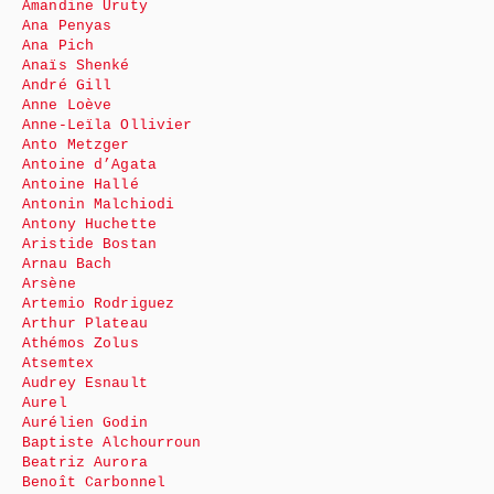
Amandine Uruty
Ana Penyas
Ana Pich
Anaïs Shenké
André Gill
Anne Loève
Anne-Leïla Ollivier
Anto Metzger
Antoine d’Agata
Antoine Hallé
Antonin Malchiodi
Antony Huchette
Aristide Bostan
Arnau Bach
Arsène
Artemio Rodriguez
Arthur Plateau
Athémos Zolus
Atsemtex
Audrey Esnault
Aurel
Aurélien Godin
Baptiste Alchourroun
Beatriz Aurora
Benoît Carbonnel