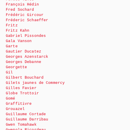
François Hédin
Fred Sochard
Frédéric Gircour
Fréderic Schaeffer
Fritz
Fritz Kahn
Gabriel Pissondes
Gala Vanson
Garte
Gautier Ducatez
Georges Azenstarck
Georges Debanne
Georgette
Gil
Gilbert Bouchard
Gilets jaunes de Commercy
Gilles Favier
Globe Trottoir
Gomé
Graffitivre
Grouazel
Guillaume Cortade
Guillaume Darribau
Gwen Tomahawk
Gwenola Ricordeau