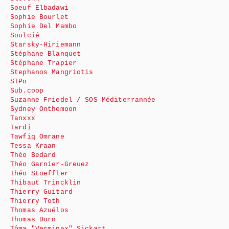
Soeuf Elbadawi
Sophie Bourlet
Sophie Del Mambo
Soulcié
Starsky-Hiriemann
Stéphane Blanquet
Stéphane Trapier
Stephanos Mangriotis
STPo
Sub.coop
Suzanne Friedel / SOS Méditerrannée
Sydney Onthemoon
Tanxxx
Tardi
Tawfiq Omrane
Tessa Kraan
Théo Bedard
Théo Garnier-Greuez
Théo Stoeffler
Thibaut Trincklin
Thierry Guitard
Thierry Toth
Thomas Azuélos
Thomas Dorn
Tôma "Verminax" Sickart