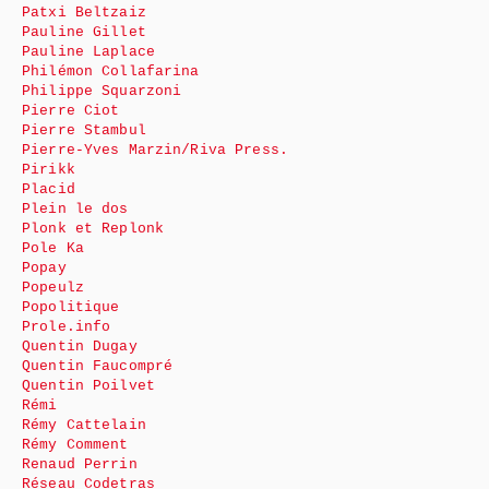
Patxi Beltzaiz
Pauline Gillet
Pauline Laplace
Philémon Collafarina
Philippe Squarzoni
Pierre Ciot
Pierre Stambul
Pierre-Yves Marzin/Riva Press.
Pirikk
Placid
Plein le dos
Plonk et Replonk
Pole Ka
Popay
Popeulz
Popolitique
Prole.info
Quentin Dugay
Quentin Faucompré
Quentin Poilvet
Rémi
Rémy Cattelain
Rémy Comment
Renaud Perrin
Réseau Codetras