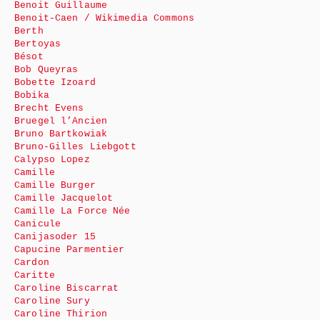
Benoit Guillaume
Benoit-Caen / Wikimedia Commons
Berth
Bertoyas
Bésot
Bob Queyras
Bobette Izoard
Bobika
Brecht Evens
Bruegel l’Ancien
Bruno Bartkowiak
Bruno-Gilles Liebgott
Calypso Lopez
Camille
Camille Burger
Camille Jacquelot
Camille La Force Née
Canicule
Canijasoder 15
Capucine Parmentier
Cardon
Caritte
Caroline Biscarrat
Caroline Sury
Caroline Thirion