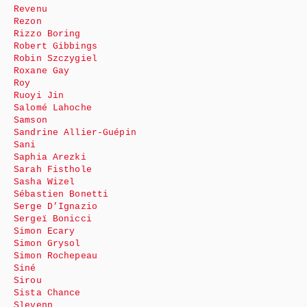
Revenu
Rezon
Rizzo Boring
Robert Gibbings
Robin Szczygiel
Roxane Gay
Roy
Ruoyi Jin
Salomé Lahoche
Samson
Sandrine Allier-Guépin
Sani
Saphia Arezki
Sarah Fisthole
Sasha Wizel
Sébastien Bonetti
Serge D’Ignazio
Sergeï Bonicci
Simon Ecary
Simon Grysol
Simon Rochepeau
Siné
Sirou
Sista Chance
Slevenn