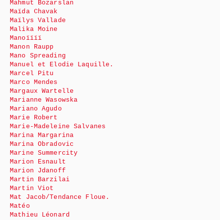
Mahmut Bozarslan
Maïda Chavak
Maïlys Vallade
Malika Moine
Manoïïïï
Manon Raupp
Mano Spreading
Manuel et Elodie Laquille.
Marcel Pitu
Marco Mendes
Margaux Wartelle
Marianne Wasowska
Mariano Agudo
Marie Robert
Marie-Madeleine Salvanes
Marina Margarina
Marina Obradovic
Marine Summercity
Marion Esnault
Marion Jdanoff
Martin Barzilai
Martin Viot
Mat Jacob/Tendance Floue.
Matéo
Mathieu Léonard