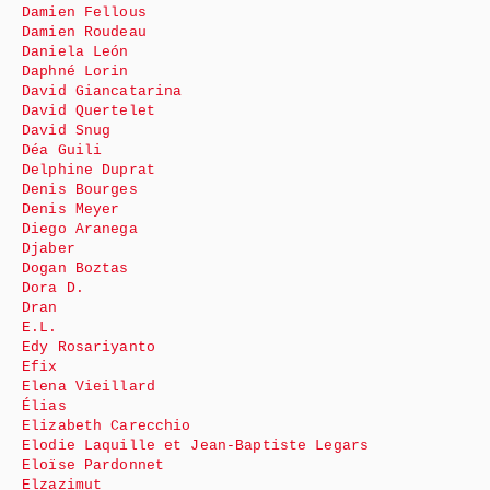
Damien Fellous
Damien Roudeau
Daniela León
Daphné Lorin
David Giancatarina
David Quertelet
David Snug
Déa Guili
Delphine Duprat
Denis Bourges
Denis Meyer
Diego Aranega
Djaber
Dogan Boztas
Dora D.
Dran
E.L.
Edy Rosariyanto
Efix
Elena Vieillard
Élias
Elizabeth Carecchio
Elodie Laquille et Jean-Baptiste Legars
Eloïse Pardonnet
Elzazimut