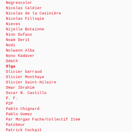
Negrescolor
Nicolas Caldier
Nicolas de la Casinière
Nicolas Filloqie
Nieves
Nijelle Botainne
Nino Dufaux
Noam Derit
Nodi
Nolwenn Alba
Nono Kadaver
Odeth
Olga
Olivier Garraud
Olivier Monthaye
Olivier Saint-Hilaire
Omar Ibrahim
Oscar B. Castillo
P. F.
P2P
Pablo Chignard
Pablo Gomez
Par Morgan Fache/Collectif Item
Patobeur
Patrick Cockpit