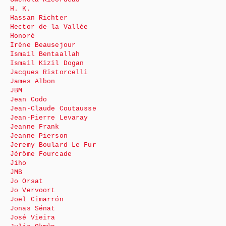
H. K.
Hassan Richter
Hector de la Vallée
Honoré
Irène Beausejour
Ismail Bentaallah
Ismail Kizil Dogan
Jacques Ristorcelli
James Albon
JBM
Jean Codo
Jean-Claude Coutausse
Jean-Pierre Levaray
Jeanne Frank
Jeanne Pierson
Jeremy Boulard Le Fur
Jérôme Fourcade
Jiho
JMB
Jo Orsat
Jo Vervoort
Joël Cimarrón
Jonas Sénat
José Vieira