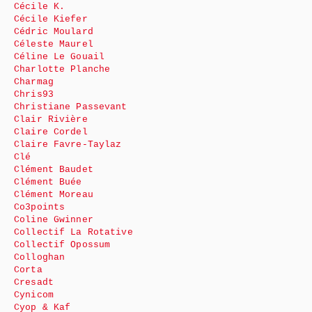
Cécile K.
Cécile Kiefer
Cédric Moulard
Céleste Maurel
Céline Le Gouail
Charlotte Planche
Charmag
Chris93
Christiane Passevant
Clair Rivière
Claire Cordel
Claire Favre-Taylaz
Clé
Clément Baudet
Clément Buée
Clément Moreau
Co3points
Coline Gwinner
Collectif La Rotative
Collectif Opossum
Colloghan
Corta
Cresadt
Cynicom
Cyop & Kaf