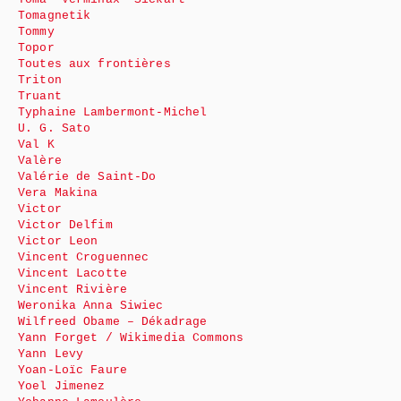
Tomagnetik
Tommy
Topor
Toutes aux frontières
Triton
Truant
Typhaine Lambermont-Michel
U. G. Sato
Val K
Valère
Valérie de Saint-Do
Vera Makina
Victor
Victor Delfim
Victor Leon
Vincent Croguennec
Vincent Lacotte
Vincent Rivière
Weronika Anna Siwiec
Wilfreed Obame – Dékadrage
Yann Forget / Wikimedia Commons
Yann Levy
Yoan-Loïc Faure
Yoel Jimenez