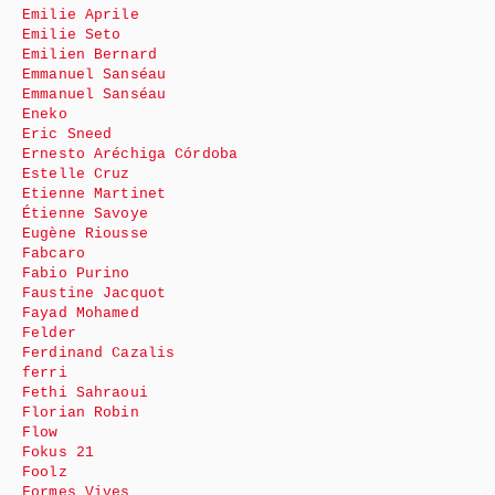
Emilie Aprile
Emilie Seto
Emilien Bernard
Emmanuel Sanséau
Emmanuel Sanséau
Eneko
Eric Sneed
Ernesto Aréchiga Córdoba
Estelle Cruz
Etienne Martinet
Étienne Savoye
Eugène Riousse
Fabcaro
Fabio Purino
Faustine Jacquot
Fayad Mohamed
Felder
Ferdinand Cazalis
ferri
Fethi Sahraoui
Florian Robin
Flow
Fokus 21
Foolz
Formes Vives