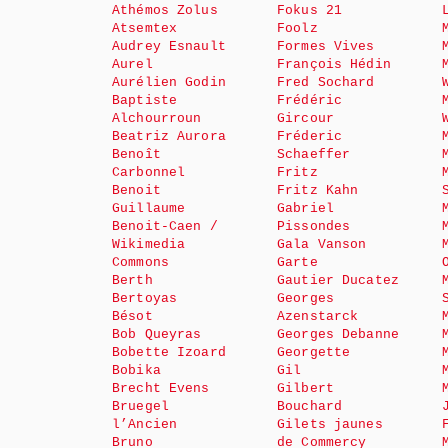
Athémos Zolus
Fokus 21
Atsemtex
Foolz
Audrey Esnault
Formes Vives
Aurel
François Hédin
Aurélien Godin
Fred Sochard
Baptiste
Frédéric
Alchourroun
Gircour
Beatriz Aurora
Fréderic
Benoît
Schaeffer
Carbonnel
Fritz
Benoit
Fritz Kahn
Guillaume
Gabriel
Benoit-Caen /
Pissondes
Wikimedia
Gala Vanson
Commons
Garte
Berth
Gautier Ducatez
Bertoyas
Georges
Bésot
Azenstarck
Bob Queyras
Georges Debanne
Bobette Izoard
Georgette
Bobika
Gil
Brecht Evens
Gilbert
Bruegel
Bouchard
l’Ancien
Gilets jaunes
Bruno
de Commercy