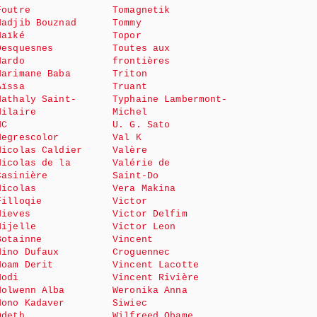
Foutre
Tomagnetik
Nadjib Bouznad
Tommy
Naïké
Topor
Desquesnes
Toutes aux
Nardo
frontières
Narimane Baba
Triton
Aïssa
Truant
Nathaly Saint-
Typhaine Lambermont-
Hilaire
Michel
NC
U. G. Sato
Negrescolor
Val K
Nicolas Caldier
Valère
Nicolas de la
Valérie de
Casinière
Saint-Do
Nicolas
Vera Makina
Filloqie
Victor
Nieves
Victor Delfim
Nijelle
Victor Leon
Botainne
Vincent
Nino Dufaux
Croguennec
Noam Derit
Vincent Lacotte
Nodi
Vincent Rivière
Nolwenn Alba
Weronika Anna
Nono Kadaver
Siwiec
Odeth
Wilfreed Obame