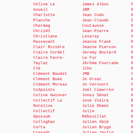
Céline Le
James Albon
Gouail
JBM
Charlotte
Jean Codo
Planche
Jean-Claude
Charmag
Coutausse
Chris93
Jean-Pierre
Christiane
Levaray
Passevant
Jeanne Frank
Clair Rivière
Jeanne Pierson
Claire Cordel
Jeremy Boulard
Claire Favre-
Le Fur
Taylaz
Jérôme Fourcade
Clé
Jiho
Clément Baudet
JMB
Clément Buée
Jo Orsat
Clément Moreau
Jo Vervoort
Co3points
Joël Cimarrón
Coline Gwinner
Jonas Sénat
Collectif La
José Vieira
Rotative
Julie Okmûn
Collectif
Julie
Opossum
Rébouillat
Colloghan
Julien Abié
Corta
Julien Brygo
Cresadt
Julien Jaulin