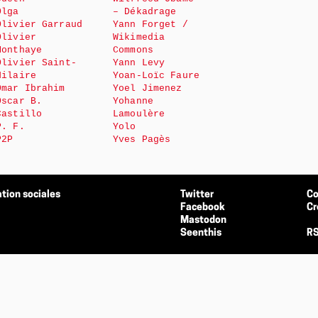
Olga
– Dékadrage
Olivier Garraud
Yann Forget /
Olivier
Wikimedia
Monthaye
Commons
Olivier Saint-
Yann Levy
Hilaire
Yoan-Loïc Faure
Omar Ibrahim
Yoel Jimenez
Oscar B.
Yohanne
Castillo
Lamoulère
P. F.
Yolo
P2P
Yves Pagès
tion sociales
Twitter
Co
Facebook
Cr
Mastodon
Seenthis
RS