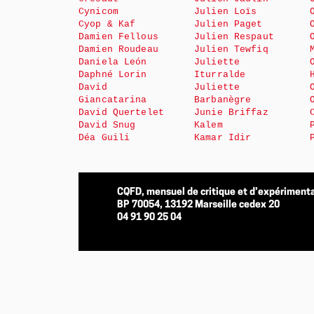
Cynicom
Julien Loïs
Cyop & Kaf
Julien Paget
Damien Fellous
Julien Respaut
Damien Roudeau
Julien Tewfiq
Daniela León
Juliette
Daphné Lorin
Iturralde
David
Juliette
Giancatarina
Barbanègre
David Quertelet
Junie Briffaz
David Snug
Kalem
Déa Guili
Kamar Idir
CQFD, mensuel de critique et d’expérimenta
BP 70054, 13192 Marseille cedex 20
04 91 90 25 04