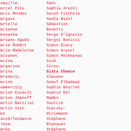
Laquille.
Sani
Marcel Pitu
Saphia Arezki
Marco Mendes
Sarah Fisthole
Margaux
Sasha Wizel
Wartelle
Sébastien
Marianne
Bonetti
Wasowska
Serge D’Ignazio
Mariano Agudo
Sergeï Bonicci
Marie Robert
Simon Ecary
Marie-Madeleine
Simon Grysol
Salvanes
Simon Rochepeau
Marina
Siné
Margarina
Sirou
Marina
Sista Chance
Obradovic
Slevenn
Marine
Soeuf Elbadawi
Summercity
Sophie Bourlet
Marion Esnault
Sophie Del
Marion Jdanoff
Mambo
Martin Barzilai
Soulcié
Martin Viot
Starsky-
Mat
Hiriemann
Jacob/Tendance
Stéphane
Floue.
Blanquet
Matéo
Stéphane