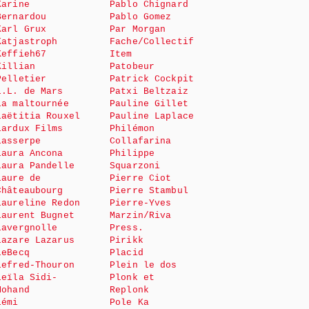
Karine
Pablo Chignard
Bernardou
Pablo Gomez
Karl Grux
Par Morgan
Katjastroph
Fache/Collectif
Keffieh67
Item
Killian
Patobeur
Pelletier
Patrick Cockpit
L.L. de Mars
Patxi Beltzaiz
La maltournée
Pauline Gillet
Laëtitia Rouxel
Pauline Laplace
Lardux Films
Philémon
Lasserpe
Collafarina
Laura Ancona
Philippe
Laura Pandelle
Squarzoni
Laure de
Pierre Ciot
Châteaubourg
Pierre Stambul
Laureline Redon
Pierre-Yves
Laurent Bugnet
Marzin/Riva
Lavergnolle
Press.
Lazare Lazarus
Pirikk
LeBecq
Placid
Lefred-Thouron
Plein le dos
Leïla Sidi-
Plonk et
Mohand
Replonk
Lémi
Pole Ka