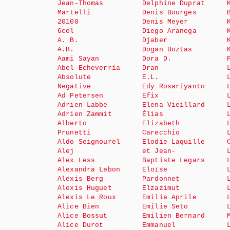
Jean-Thomas
Delphine Duprat
Martelli
Denis Bourges
20100
Denis Meyer
6col
Diego Aranega
A. B.
Djaber
A.B.
Dogan Boztas
Aami Sayan
Dora D.
Abel Echeverría
Dran
Absolute
E.L.
Negative
Edy Rosariyanto
Ad Petersen
Efix
Adrien Labbe
Elena Vieillard
Adrien Zammit
Élias
Alberto
Elizabeth
Prunetti
Carecchio
Aldo Seignourel
Elodie Laquille
Alej
et Jean-
Alex Less
Baptiste Legars
Alexandra Lebon
Eloïse
Alexis Berg
Pardonnet
Alexis Huguet
Elzazimut
Alexis Le Roux
Emilie Aprile
Alice Bien
Emilie Seto
Alice Bossut
Emilien Bernard
Alice Durot
Emmanuel