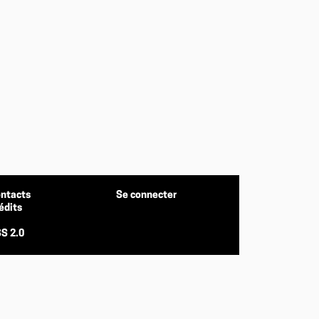
ntacts
Se connecter
édits
S 2.0