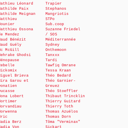
Mathieu Léonard
Trapier
Mathilde Paix
Stephanos
Mathilde Meignan
Mangriotis
Matthieu
STPo
Mounier
Sub.coop
Matthieu Ossona
Suzanne Friedel
de Mendez
/ SOS
Maud Bénézit
Méditerrannée
Maud Guély
Sydney
Mc McGill
Onthemoon
Mehrake Ghodsi
Tanxxx
Ménopause
Tardi
Rebelle
Tawfiq Omrane
Mickomix
Tessa Kraan
Miguel Brieva
Théo Bedard
Mira Garou et
Théo Garnier-
Donatien
Greuez
Ducasse
Théo Stoeffler
Mona Lobert
Thibaut Trincklin
Mortimer
Thierry Guitard
Morvandiau
Thierry Toth
Morwenna
Thomas Azuélos
Mric
Thomas Dorn
Nadia Berz
Tôma "Verminax"
Nadia Von
Sickart