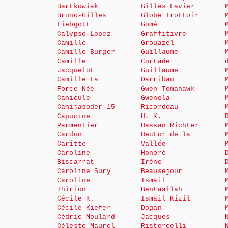
Bartkowiak
Gilles Favier
Bruno-Gilles
Globe Trottoir
Liebgott
Gomé
Calypso Lopez
Graffitivre
Camille
Grouazel
Camille Burger
Guillaume
Camille
Cortade
Jacquelot
Guillaume
Camille La
Darribau
Force Née
Gwen Tomahawk
Canicule
Gwenola
Canijasoder 15
Ricordeau
Capucine
H. K.
Parmentier
Hassan Richter
Cardon
Hector de la
Caritte
Vallée
Caroline
Honoré
Biscarrat
Irène
Caroline Sury
Beausejour
Caroline
Ismail
Thirion
Bentaallah
Cécile K.
Ismail Kizil
Cécile Kiefer
Dogan
Cédric Moulard
Jacques
Céleste Maurel
Ristorcelli