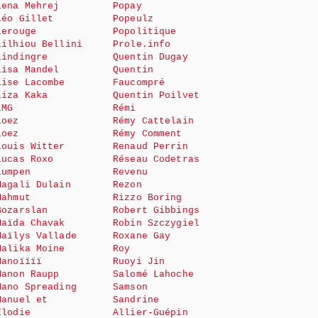
Lena Mehrej
Popay
Léo Gillet
Popeulz
Lerouge
Popolitique
Lilhiou Bellini
Prole.info
Lindingre
Quentin Dugay
Lisa Mandel
Quentin
Lise Lacombe
Faucompré
Liza Kaka
Quentin Poilvet
LMG
Rémi
Loez
Rémy Cattelain
Loez
Rémy Comment
Louis Witter
Renaud Perrin
Lucas Roxo
Réseau Codetras
Lumpen
Revenu
Magali Dulain
Rezon
Mahmut
Rizzo Boring
Bozarslan
Robert Gibbings
Maïda Chavak
Robin Szczygiel
Maïlys Vallade
Roxane Gay
Malika Moine
Roy
Manoïïïï
Ruoyi Jin
Manon Raupp
Salomé Lahoche
Mano Spreading
Samson
Manuel et
Sandrine
Elodie
Allier-Guépin