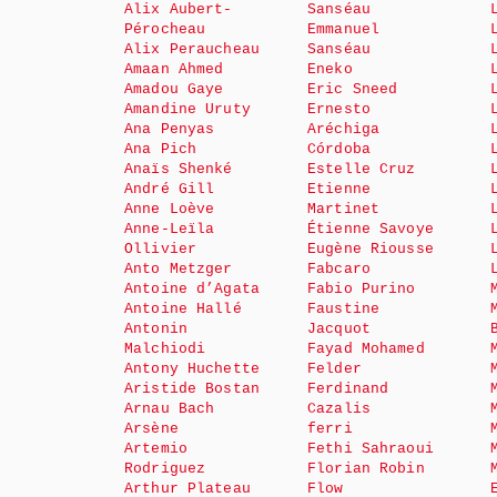
Alix Aubert-
Sanséau
Pérocheau
Emmanuel
Alix Peraucheau
Sanséau
Amaan Ahmed
Eneko
Amadou Gaye
Eric Sneed
Amandine Uruty
Ernesto
Ana Penyas
Aréchiga
Ana Pich
Córdoba
Anaïs Shenké
Estelle Cruz
André Gill
Etienne
Anne Loève
Martinet
Anne-Leïla
Étienne Savoye
Ollivier
Eugène Riousse
Anto Metzger
Fabcaro
Antoine d’Agata
Fabio Purino
Antoine Hallé
Faustine
Antonin
Jacquot
Malchiodi
Fayad Mohamed
Antony Huchette
Felder
Aristide Bostan
Ferdinand
Arnau Bach
Cazalis
Arsène
ferri
Artemio
Fethi Sahraoui
Rodriguez
Florian Robin
Arthur Plateau
Flow