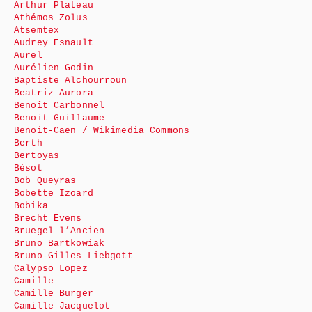
Arthur Plateau
Athémos Zolus
Atsemtex
Audrey Esnault
Aurel
Aurélien Godin
Baptiste Alchourroun
Beatriz Aurora
Benoît Carbonnel
Benoit Guillaume
Benoit-Caen / Wikimedia Commons
Berth
Bertoyas
Bésot
Bob Queyras
Bobette Izoard
Bobika
Brecht Evens
Bruegel l’Ancien
Bruno Bartkowiak
Bruno-Gilles Liebgott
Calypso Lopez
Camille
Camille Burger
Camille Jacquelot