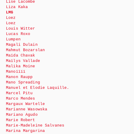
Lise Lacombe
Liza Kaka
LMG
Loez
Loez
Louis Witter
Lucas Roxo
Lumpen
Magali Dulain
Mahmut Bozarslan
Maïda Chavak
Maïlys Vallade
Malika Moine
Manoïïïï
Manon Raupp
Mano Spreading
Manuel et Elodie Laquille.
Marcel Pitu
Marco Mendes
Margaux Wartelle
Marianne Wasowska
Mariano Agudo
Marie Robert
Marie-Madeleine Salvanes
Marina Margarina