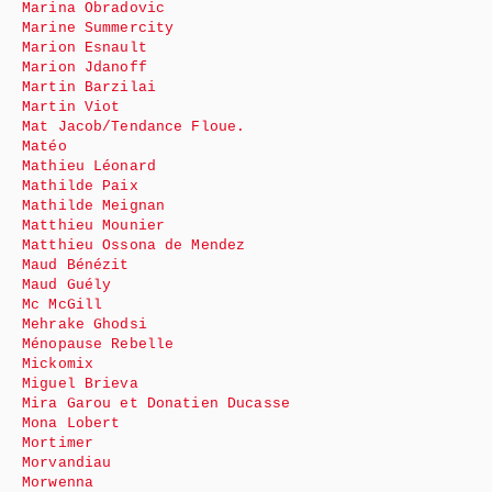
Marina Obradovic
Marine Summercity
Marion Esnault
Marion Jdanoff
Martin Barzilai
Martin Viot
Mat Jacob/Tendance Floue.
Matéo
Mathieu Léonard
Mathilde Paix
Mathilde Meignan
Matthieu Mounier
Matthieu Ossona de Mendez
Maud Bénézit
Maud Guély
Mc McGill
Mehrake Ghodsi
Ménopause Rebelle
Mickomix
Miguel Brieva
Mira Garou et Donatien Ducasse
Mona Lobert
Mortimer
Morvandiau
Morwenna