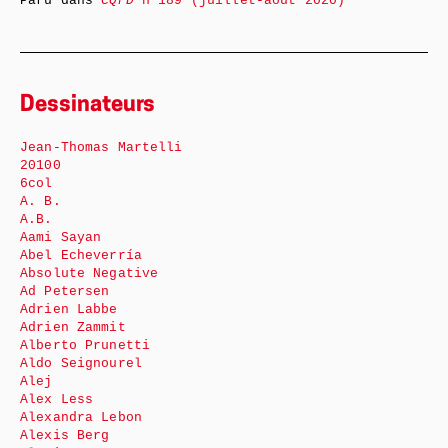
Paru dans
CQFD
n°189 (juillet-août 2020)
Dessinateurs
Jean-Thomas Martelli
20100
6col
A. B.
A.B.
Aami Sayan
Abel Echeverría
Absolute Negative
Ad Petersen
Adrien Labbe
Adrien Zammit
Alberto Prunetti
Aldo Seignourel
Alej
Alex Less
Alexandra Lebon
Alexis Berg