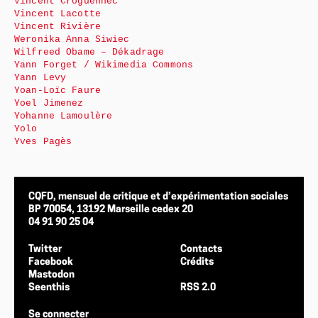
Vincent Croguennec
Vincent Lacotte
Vincent Rivière
Weronika Anna Siwiec
Wilfreed Obame – Dékadrage
Yann Forget / Wikimedia Commons
Yann Levy
Yoan-Loïc Faure
Yoel Jimenez
Yohanne Lamoulère
Yolo
Yves Pagès
CQFD, mensuel de critique et d’expérimentation sociales
BP 70054, 13192 Marseille cedex 20
04 91 90 25 04
Twitter
Contacts
Facebook
Crédits
Mastodon
Seenthis
RSS 2.0
Se connecter