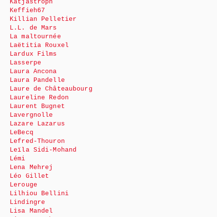
Katjastroph
Keffieh67
Killian Pelletier
L.L. de Mars
La maltournée
Laëtitia Rouxel
Lardux Films
Lasserpe
Laura Ancona
Laura Pandelle
Laure de Châteaubourg
Laureline Redon
Laurent Bugnet
Lavergnolle
Lazare Lazarus
LeBecq
Lefred-Thouron
Leïla Sidi-Mohand
Lémi
Lena Mehrej
Léo Gillet
Lerouge
Lilhiou Bellini
Lindingre
Lisa Mandel