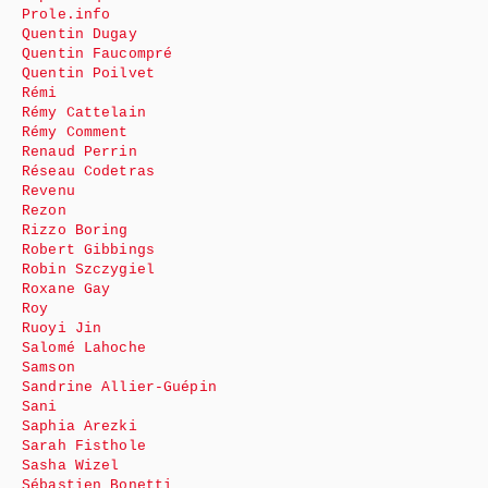
Prole.info
Quentin Dugay
Quentin Faucompré
Quentin Poilvet
Rémi
Rémy Cattelain
Rémy Comment
Renaud Perrin
Réseau Codetras
Revenu
Rezon
Rizzo Boring
Robert Gibbings
Robin Szczygiel
Roxane Gay
Roy
Ruoyi Jin
Salomé Lahoche
Samson
Sandrine Allier-Guépin
Sani
Saphia Arezki
Sarah Fisthole
Sasha Wizel
Sébastien Bonetti