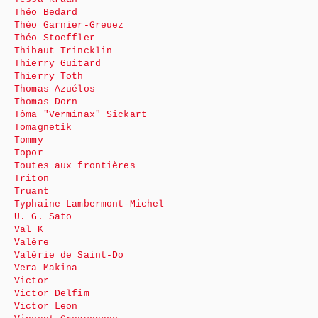
Théo Bedard
Théo Garnier-Greuez
Théo Stoeffler
Thibaut Trincklin
Thierry Guitard
Thierry Toth
Thomas Azuélos
Thomas Dorn
Tôma "Verminax" Sickart
Tomagnetik
Tommy
Topor
Toutes aux frontières
Triton
Truant
Typhaine Lambermont-Michel
U. G. Sato
Val K
Valère
Valérie de Saint-Do
Vera Makina
Victor
Victor Delfim
Victor Leon