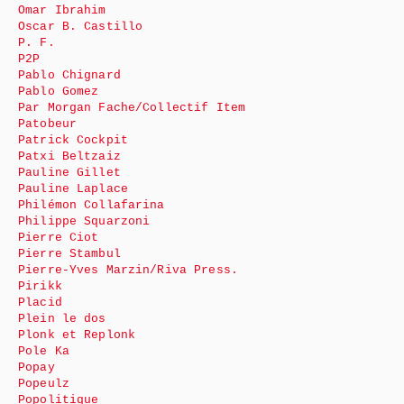
Omar Ibrahim
Oscar B. Castillo
P. F.
P2P
Pablo Chignard
Pablo Gomez
Par Morgan Fache/Collectif Item
Patobeur
Patrick Cockpit
Patxi Beltzaiz
Pauline Gillet
Pauline Laplace
Philémon Collafarina
Philippe Squarzoni
Pierre Ciot
Pierre Stambul
Pierre-Yves Marzin/Riva Press.
Pirikk
Placid
Plein le dos
Plonk et Replonk
Pole Ka
Popay
Popeulz
Popolitique