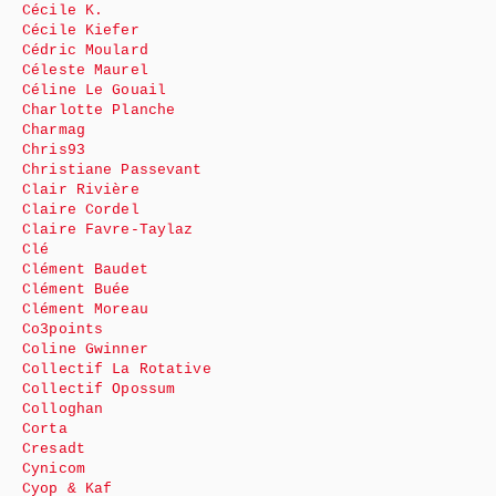
Cécile K.
Cécile Kiefer
Cédric Moulard
Céleste Maurel
Céline Le Gouail
Charlotte Planche
Charmag
Chris93
Christiane Passevant
Clair Rivière
Claire Cordel
Claire Favre-Taylaz
Clé
Clément Baudet
Clément Buée
Clément Moreau
Co3points
Coline Gwinner
Collectif La Rotative
Collectif Opossum
Colloghan
Corta
Cresadt
Cynicom
Cyop & Kaf