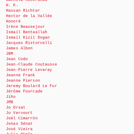
H. K.
Hassan Richter
Hector de la Vallée
Honoré
Irène Beausejour
Ismail Bentaallah
Ismail Kizil Dogan
Jacques Ristorcelli
James Albon
JBM
Jean Codo
Jean-Claude Coutausse
Jean-Pierre Levaray
Jeanne Frank
Jeanne Pierson
Jeremy Boulard Le Fur
Jérôme Fourcade
Jiho
JMB
Jo Orsat
Jo Vervoort
Joël Cimarrón
Jonas Sénat
José Vieira