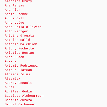
Amandine Uruty
Ana Penyas
Ana Pich
Anaïs Shenké
André Gill
Anne Loève
Anne-Leïla Ollivier
Anto Metzger
Antoine d’Agata
Antoine Hallé
Antonin Malchiodi
Antony Huchette
Aristide Bostan
Arnau Bach
Arsène
Artemio Rodriguez
Arthur Plateau
Athémos Zolus
Atsemtex
Audrey Esnault
Aurel
Aurélien Godin
Baptiste Alchourroun
Beatriz Aurora
Benoît Carbonnel