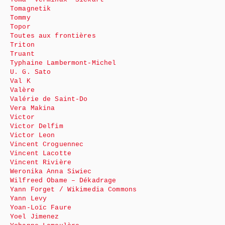
Tomagnetik
Tommy
Topor
Toutes aux frontières
Triton
Truant
Typhaine Lambermont-Michel
U. G. Sato
Val K
Valère
Valérie de Saint-Do
Vera Makina
Victor
Victor Delfim
Victor Leon
Vincent Croguennec
Vincent Lacotte
Vincent Rivière
Weronika Anna Siwiec
Wilfreed Obame – Dékadrage
Yann Forget / Wikimedia Commons
Yann Levy
Yoan-Loïc Faure
Yoel Jimenez