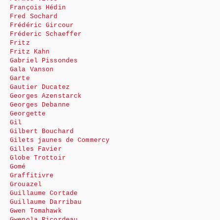
François Hédin
Fred Sochard
Frédéric Gircour
Fréderic Schaeffer
Fritz
Fritz Kahn
Gabriel Pissondes
Gala Vanson
Garte
Gautier Ducatez
Georges Azenstarck
Georges Debanne
Georgette
Gil
Gilbert Bouchard
Gilets jaunes de Commercy
Gilles Favier
Globe Trottoir
Gomé
Graffitivre
Grouazel
Guillaume Cortade
Guillaume Darribau
Gwen Tomahawk
Gwenola Ricordeau