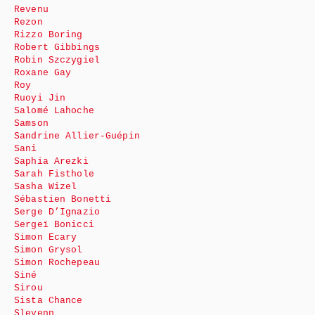
Revenu
Rezon
Rizzo Boring
Robert Gibbings
Robin Szczygiel
Roxane Gay
Roy
Ruoyi Jin
Salomé Lahoche
Samson
Sandrine Allier-Guépin
Sani
Saphia Arezki
Sarah Fisthole
Sasha Wizel
Sébastien Bonetti
Serge D’Ignazio
Sergeï Bonicci
Simon Ecary
Simon Grysol
Simon Rochepeau
Siné
Sirou
Sista Chance
Slevenn