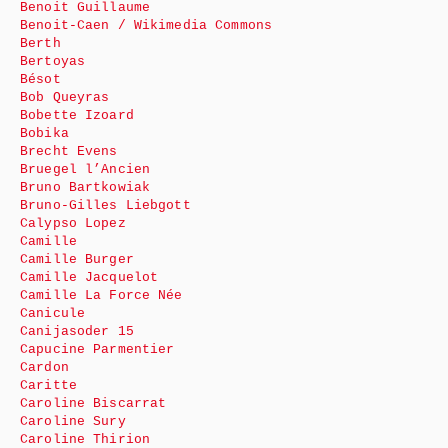
Benoit Guillaume
Benoit-Caen / Wikimedia Commons
Berth
Bertoyas
Bésot
Bob Queyras
Bobette Izoard
Bobika
Brecht Evens
Bruegel l’Ancien
Bruno Bartkowiak
Bruno-Gilles Liebgott
Calypso Lopez
Camille
Camille Burger
Camille Jacquelot
Camille La Force Née
Canicule
Canijasoder 15
Capucine Parmentier
Cardon
Caritte
Caroline Biscarrat
Caroline Sury
Caroline Thirion