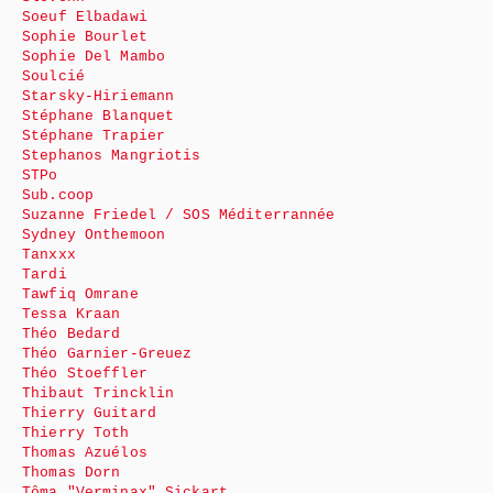
Soeuf Elbadawi
Sophie Bourlet
Sophie Del Mambo
Soulcié
Starsky-Hiriemann
Stéphane Blanquet
Stéphane Trapier
Stephanos Mangriotis
STPo
Sub.coop
Suzanne Friedel / SOS Méditerrannée
Sydney Onthemoon
Tanxxx
Tardi
Tawfiq Omrane
Tessa Kraan
Théo Bedard
Théo Garnier-Greuez
Théo Stoeffler
Thibaut Trincklin
Thierry Guitard
Thierry Toth
Thomas Azuélos
Thomas Dorn
Tôma "Verminax" Sickart