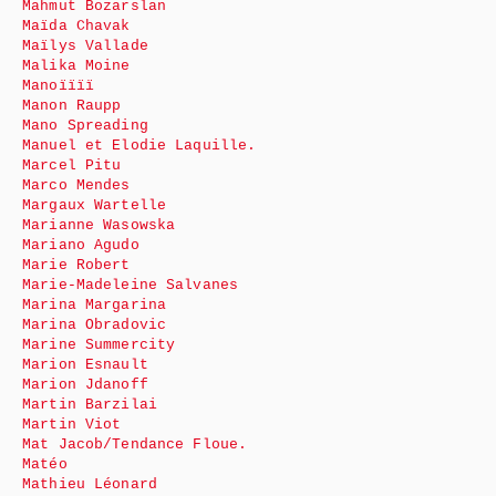
Mahmut Bozarslan
Maïda Chavak
Maïlys Vallade
Malika Moine
Manoïïïï
Manon Raupp
Mano Spreading
Manuel et Elodie Laquille.
Marcel Pitu
Marco Mendes
Margaux Wartelle
Marianne Wasowska
Mariano Agudo
Marie Robert
Marie-Madeleine Salvanes
Marina Margarina
Marina Obradovic
Marine Summercity
Marion Esnault
Marion Jdanoff
Martin Barzilai
Martin Viot
Mat Jacob/Tendance Floue.
Matéo
Mathieu Léonard