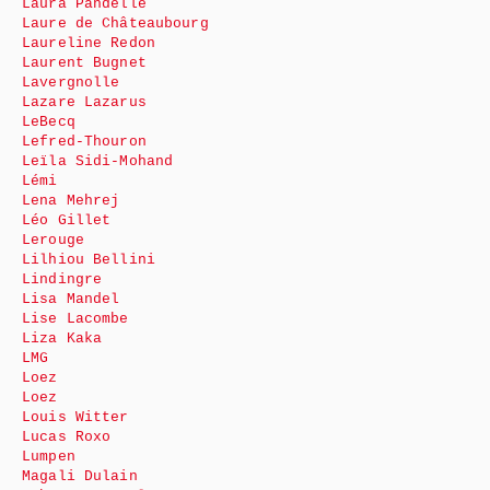
Laura Pandelle
Laure de Châteaubourg
Laureline Redon
Laurent Bugnet
Lavergnolle
Lazare Lazarus
LeBecq
Lefred-Thouron
Leïla Sidi-Mohand
Lémi
Lena Mehrej
Léo Gillet
Lerouge
Lilhiou Bellini
Lindingre
Lisa Mandel
Lise Lacombe
Liza Kaka
LMG
Loez
Loez
Louis Witter
Lucas Roxo
Lumpen
Magali Dulain