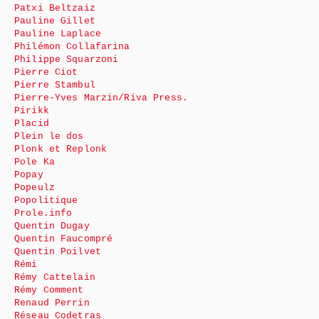
Patxi Beltzaiz
Pauline Gillet
Pauline Laplace
Philémon Collafarina
Philippe Squarzoni
Pierre Ciot
Pierre Stambul
Pierre-Yves Marzin/Riva Press.
Pirikk
Placid
Plein le dos
Plonk et Replonk
Pole Ka
Popay
Popeulz
Popolitique
Prole.info
Quentin Dugay
Quentin Faucompré
Quentin Poilvet
Rémi
Rémy Cattelain
Rémy Comment
Renaud Perrin
Réseau Codetras