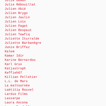
Julie Okmûn
Julie Rébouillat
Julien Abié
Julien Brygo
Julien Jaulin
Julien Loïs
Julien Paget
Julien Respaut
Julien Tewfiq
Juliette Iturralde
Juliette Barbanègre
Junie Briffaz
Kalem
Kamar Idir
Karine Bernardou
Karl Grux
Katjastroph
Keffieh67
Killian Pelletier
L.L. de Mars
La maltournée
Laëtitia Rouxel
Lardux Films
Lasserpe
Laura Ancona