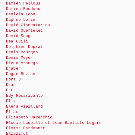
Damien Fellous
Damien Roudeau
Daniela León
Daphné Lorin
David Giancatarina
David Quertelet
David Snug
Déa Guili
Delphine Duprat
Denis Bourges
Denis Meyer
Diego Aranega
Djaber
Dogan Boztas
Dora D.
Dran
E.L.
Edy Rosariyanto
Efix
Elena Vieillard
Élias
Elizabeth Carecchio
Elodie Laquille et Jean-Baptiste Legars
Eloïse Pardonnet
Elzazimut