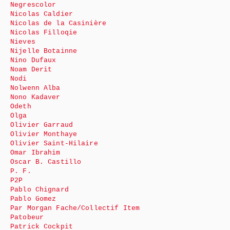
Negrescolor
Nicolas Caldier
Nicolas de la Casinière
Nicolas Filloqie
Nieves
Nijelle Botainne
Nino Dufaux
Noam Derit
Nodi
Nolwenn Alba
Nono Kadaver
Odeth
Olga
Olivier Garraud
Olivier Monthaye
Olivier Saint-Hilaire
Omar Ibrahim
Oscar B. Castillo
P. F.
P2P
Pablo Chignard
Pablo Gomez
Par Morgan Fache/Collectif Item
Patobeur
Patrick Cockpit