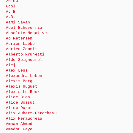
20100
6col
A. B.
A.B.
Aami Sayan
Abel Echeverría
Absolute Negative
Ad Petersen
Adrien Labbe
Adrien Zammit
Alberto Prunetti
Aldo Seignourel
Alej
Alex Less
Alexandra Lebon
Alexis Berg
Alexis Huguet
Alexis Le Roux
Alice Bien
Alice Bossut
Alice Durot
Alix Aubert-Pérocheau
Alix Peraucheau
Amaan Ahmed
Amadou Gaye