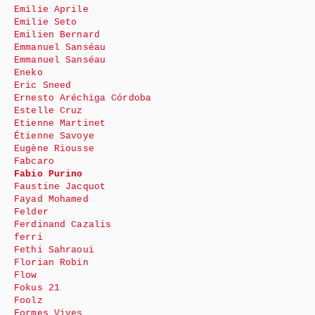
Emilie Aprile
Emilie Seto
Emilien Bernard
Emmanuel Sanséau
Emmanuel Sanséau
Eneko
Eric Sneed
Ernesto Aréchiga Córdoba
Estelle Cruz
Etienne Martinet
Étienne Savoye
Eugène Riousse
Fabcaro
Fabio Purino
Faustine Jacquot
Fayad Mohamed
Felder
Ferdinand Cazalis
ferri
Fethi Sahraoui
Florian Robin
Flow
Fokus 21
Foolz
Formes Vives