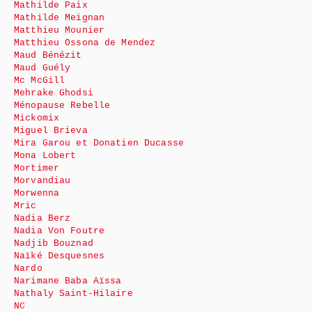
Mathilde Paix
Mathilde Meignan
Matthieu Mounier
Matthieu Ossona de Mendez
Maud Bénézit
Maud Guély
Mc McGill
Mehrake Ghodsi
Ménopause Rebelle
Mickomix
Miguel Brieva
Mira Garou et Donatien Ducasse
Mona Lobert
Mortimer
Morvandiau
Morwenna
Mric
Nadia Berz
Nadia Von Foutre
Nadjib Bouznad
Naïké Desquesnes
Nardo
Narimane Baba Aïssa
Nathaly Saint-Hilaire
NC