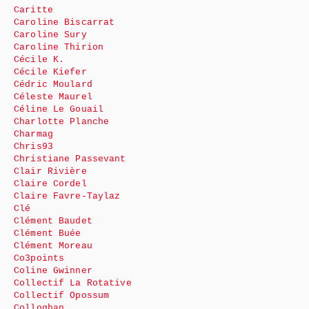
Caritte
Caroline Biscarrat
Caroline Sury
Caroline Thirion
Cécile K.
Cécile Kiefer
Cédric Moulard
Céleste Maurel
Céline Le Gouail
Charlotte Planche
Charmag
Chris93
Christiane Passevant
Clair Rivière
Claire Cordel
Claire Favre-Taylaz
Clé
Clément Baudet
Clément Buée
Clément Moreau
Co3points
Coline Gwinner
Collectif La Rotative
Collectif Opossum
Colloghan