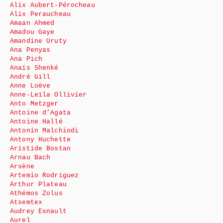
Alix Aubert-Pérocheau
Alix Peraucheau
Amaan Ahmed
Amadou Gaye
Amandine Uruty
Ana Penyas
Ana Pich
Anaïs Shenké
André Gill
Anne Loève
Anne-Leïla Ollivier
Anto Metzger
Antoine d’Agata
Antoine Hallé
Antonin Malchiodi
Antony Huchette
Aristide Bostan
Arnau Bach
Arsène
Artemio Rodriguez
Arthur Plateau
Athémos Zolus
Atsemtex
Audrey Esnault
Aurel