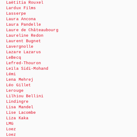
Laëtitia Rouxel
Lardux Films
Lasserpe
Laura Ancona
Laura Pandelle
Laure de Châteaubourg
Laureline Redon
Laurent Bugnet
Lavergnolle
Lazare Lazarus
LeBecq
Lefred-Thouron
Leïla Sidi-Mohand
Lémi
Lena Mehrej
Léo Gillet
Lerouge
Lilhiou Bellini
Lindingre
Lisa Mandel
Lise Lacombe
Liza Kaka
LMG
Loez
Loez