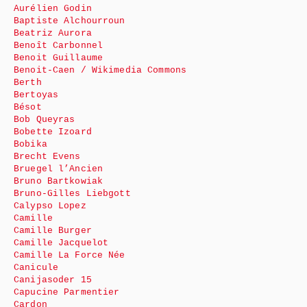
Aurélien Godin
Baptiste Alchourroun
Beatriz Aurora
Benoît Carbonnel
Benoit Guillaume
Benoit-Caen / Wikimedia Commons
Berth
Bertoyas
Bésot
Bob Queyras
Bobette Izoard
Bobika
Brecht Evens
Bruegel l’Ancien
Bruno Bartkowiak
Bruno-Gilles Liebgott
Calypso Lopez
Camille
Camille Burger
Camille Jacquelot
Camille La Force Née
Canicule
Canijasoder 15
Capucine Parmentier
Cardon