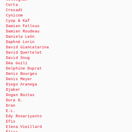
Corta
Cresadt
Cynicom
Cyop & Kaf
Damien Fellous
Damien Roudeau
Daniela León
Daphné Lorin
David Giancatarina
David Quertelet
David Snug
Déa Guili
Delphine Duprat
Denis Bourges
Denis Meyer
Diego Aranega
Djaber
Dogan Boztas
Dora D.
Dran
E.L.
Edy Rosariyanto
Efix
Elena Vieillard