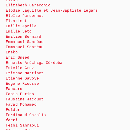
Élias
Elizabeth Carecchio
Elodie Laquille et Jean-Baptiste Legars
Eloïse Pardonnet
Elzazimut
Emilie Aprile
Emilie Seto
Emilien Bernard
Emmanuel Sanséau
Emmanuel Sanséau
Eneko
Eric Sneed
Ernesto Aréchiga Córdoba
Estelle Cruz
Etienne Martinet
Étienne Savoye
Eugène Riousse
Fabcaro
Fabio Purino
Faustine Jacquot
Fayad Mohamed
Felder
Ferdinand Cazalis
ferri
Fethi Sahraoui