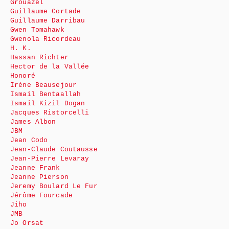
Grouazel
Guillaume Cortade
Guillaume Darribau
Gwen Tomahawk
Gwenola Ricordeau
H. K.
Hassan Richter
Hector de la Vallée
Honoré
Irène Beausejour
Ismail Bentaallah
Ismail Kizil Dogan
Jacques Ristorcelli
James Albon
JBM
Jean Codo
Jean-Claude Coutausse
Jean-Pierre Levaray
Jeanne Frank
Jeanne Pierson
Jeremy Boulard Le Fur
Jérôme Fourcade
Jiho
JMB
Jo Orsat