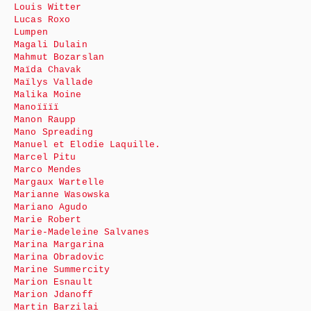
Louis Witter
Lucas Roxo
Lumpen
Magali Dulain
Mahmut Bozarslan
Maïda Chavak
Maïlys Vallade
Malika Moine
Manoïïïï
Manon Raupp
Mano Spreading
Manuel et Elodie Laquille.
Marcel Pitu
Marco Mendes
Margaux Wartelle
Marianne Wasowska
Mariano Agudo
Marie Robert
Marie-Madeleine Salvanes
Marina Margarina
Marina Obradovic
Marine Summercity
Marion Esnault
Marion Jdanoff
Martin Barzilai