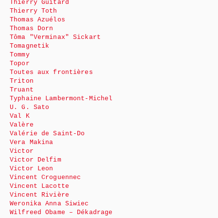
Thierry Guitard
Thierry Toth
Thomas Azuélos
Thomas Dorn
Tôma "Verminax" Sickart
Tomagnetik
Tommy
Topor
Toutes aux frontières
Triton
Truant
Typhaine Lambermont-Michel
U. G. Sato
Val K
Valère
Valérie de Saint-Do
Vera Makina
Victor
Victor Delfim
Victor Leon
Vincent Croguennec
Vincent Lacotte
Vincent Rivière
Weronika Anna Siwiec
Wilfreed Obame – Dékadrage