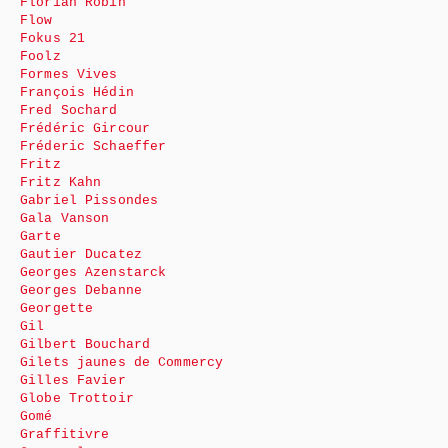
Florian Robin
Flow
Fokus 21
Foolz
Formes Vives
François Hédin
Fred Sochard
Frédéric Gircour
Fréderic Schaeffer
Fritz
Fritz Kahn
Gabriel Pissondes
Gala Vanson
Garte
Gautier Ducatez
Georges Azenstarck
Georges Debanne
Georgette
Gil
Gilbert Bouchard
Gilets jaunes de Commercy
Gilles Favier
Globe Trottoir
Gomé
Graffitivre