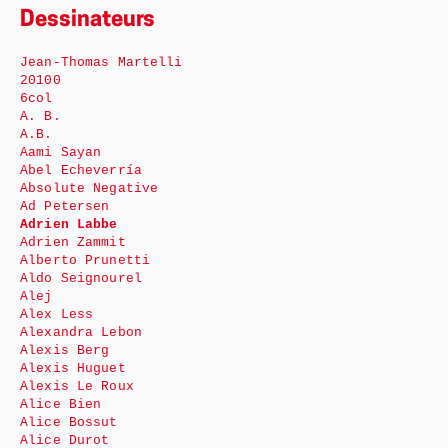
Dessinateurs
Jean-Thomas Martelli
20100
6col
A. B.
A.B.
Aami Sayan
Abel Echeverría
Absolute Negative
Ad Petersen
Adrien Labbe
Adrien Zammit
Alberto Prunetti
Aldo Seignourel
Alej
Alex Less
Alexandra Lebon
Alexis Berg
Alexis Huguet
Alexis Le Roux
Alice Bien
Alice Bossut
Alice Durot