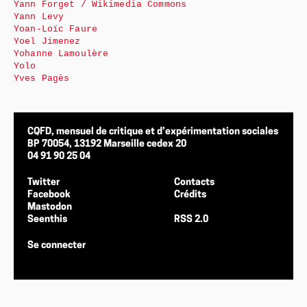
Yann Forget / Wikimedia Commons
Yann Levy
Yoan-Loïc Faure
Yoel Jimenez
Yohanne Lamoulère
Yolo
Yves Pagès
CQFD, mensuel de critique et d’expérimentation sociales
BP 70054, 13192 Marseille cedex 20
04 91 90 25 04
Twitter
Contacts
Facebook
Crédits
Mastodon
Seenthis
RSS 2.0
Se connecter