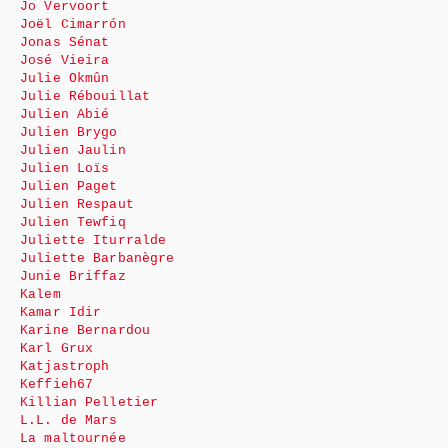
Jo Vervoort
Joël Cimarrón
Jonas Sénat
José Vieira
Julie Okmûn
Julie Rébouillat
Julien Abié
Julien Brygo
Julien Jaulin
Julien Loïs
Julien Paget
Julien Respaut
Julien Tewfiq
Juliette Iturralde
Juliette Barbanègre
Junie Briffaz
Kalem
Kamar Idir
Karine Bernardou
Karl Grux
Katjastroph
Keffieh67
Killian Pelletier
L.L. de Mars
La maltournée