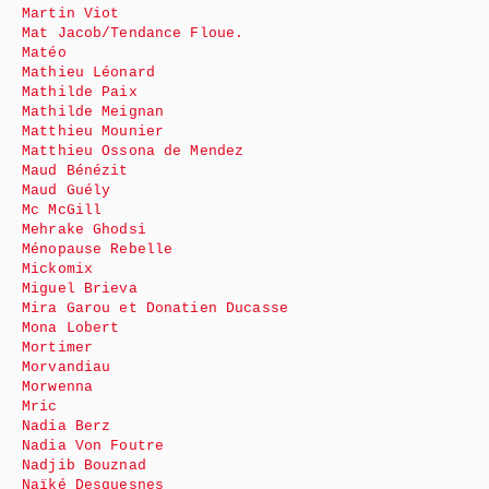
Martin Viot
Mat Jacob/Tendance Floue.
Matéo
Mathieu Léonard
Mathilde Paix
Mathilde Meignan
Matthieu Mounier
Matthieu Ossona de Mendez
Maud Bénézit
Maud Guély
Mc McGill
Mehrake Ghodsi
Ménopause Rebelle
Mickomix
Miguel Brieva
Mira Garou et Donatien Ducasse
Mona Lobert
Mortimer
Morvandiau
Morwenna
Mric
Nadia Berz
Nadia Von Foutre
Nadjib Bouznad
Naïké Desquesnes