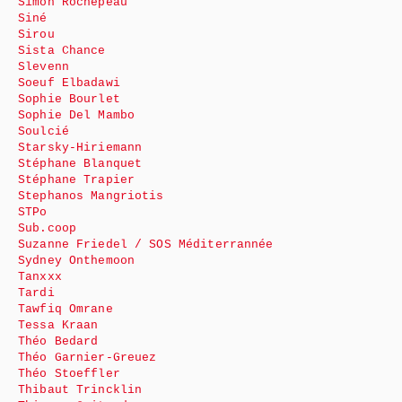
Simon Rochepeau
Siné
Sirou
Sista Chance
Slevenn
Soeuf Elbadawi
Sophie Bourlet
Sophie Del Mambo
Soulcié
Starsky-Hiriemann
Stéphane Blanquet
Stéphane Trapier
Stephanos Mangriotis
STPo
Sub.coop
Suzanne Friedel / SOS Méditerrannée
Sydney Onthemoon
Tanxxx
Tardi
Tawfiq Omrane
Tessa Kraan
Théo Bedard
Théo Garnier-Greuez
Théo Stoeffler
Thibaut Trincklin