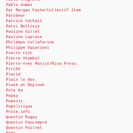
Pablo Gomez
Par Morgan Fache/Collectif Item
Patobeur
Patrick Cockpit
Patxi Beltzaiz
Pauline Gillet
Pauline Laplace
Philémon Collafarina
Philippe Squarzoni
Pierre Ciot
Pierre Stambul
Pierre-Yves Marzin/Riva Press.
Pirikk
Placid
Plein le dos
Plonk et Replonk
Pole Ka
Popay
Popeulz
Popolitique
Prole.info
Quentin Dugay
Quentin Faucompré
Quentin Poilvet