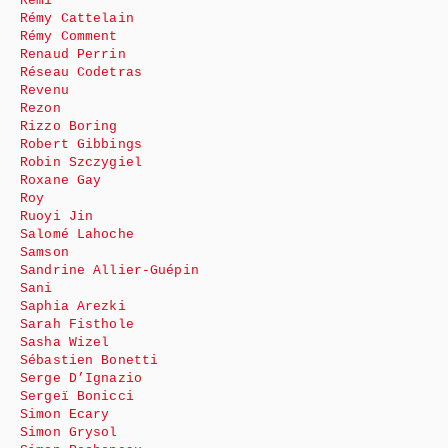
Rémi
Rémy Cattelain
Rémy Comment
Renaud Perrin
Réseau Codetras
Revenu
Rezon
Rizzo Boring
Robert Gibbings
Robin Szczygiel
Roxane Gay
Roy
Ruoyi Jin
Salomé Lahoche
Samson
Sandrine Allier-Guépin
Sani
Saphia Arezki
Sarah Fisthole
Sasha Wizel
Sébastien Bonetti
Serge D’Ignazio
Sergeï Bonicci
Simon Ecary
Simon Grysol