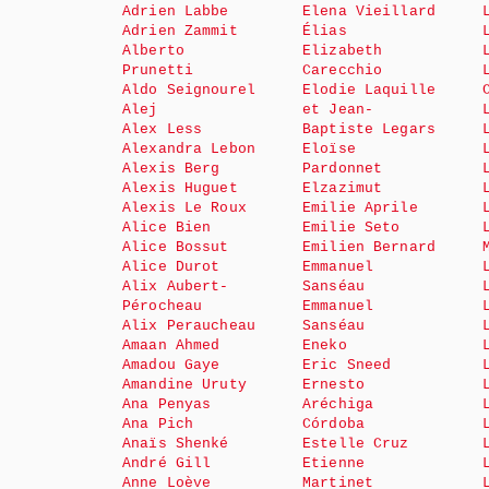
Adrien Labbe
Elena Vieillard
Adrien Zammit
Élias
Alberto
Elizabeth
Prunetti
Carecchio
Aldo Seignourel
Elodie Laquille
Alej
et Jean-
Alex Less
Baptiste Legars
Alexandra Lebon
Eloïse
Alexis Berg
Pardonnet
Alexis Huguet
Elzazimut
Alexis Le Roux
Emilie Aprile
Alice Bien
Emilie Seto
Alice Bossut
Emilien Bernard
Alice Durot
Emmanuel
Alix Aubert-
Sanséau
Pérocheau
Emmanuel
Alix Peraucheau
Sanséau
Amaan Ahmed
Eneko
Amadou Gaye
Eric Sneed
Amandine Uruty
Ernesto
Ana Penyas
Aréchiga
Ana Pich
Córdoba
Anaïs Shenké
Estelle Cruz
André Gill
Etienne
Anne Loève
Martinet