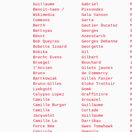
Guillaume
Gabriel
Benoit-Caen /
Pissondes
Wikimedia
Gala Vanson
Commons
Garte
Berth
Gautier Ducatez
Bertoyas
Georges
Bésot
Azenstarck
Bob Queyras
Georges Debanne
Bobette Izoard
Georgette
Bobika
Gil
Brecht Evens
Gilbert
Bruegel
Bouchard
l’Ancien
Gilets jaunes
Bruno
de Commercy
Bartkowiak
Gilles Favier
Bruno-Gilles
Globe Trottoir
Liebgott
Gomé
Calypso Lopez
Graffitivre
Camille
Grouazel
Camille Burger
Guillaume
Camille
Cortade
Jacquelot
Guillaume
Camille La
Darribau
Force Née
Gwen Tomahawk
Canicule
Gwenola