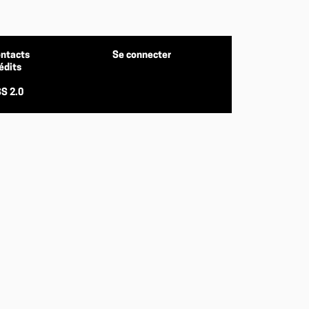
ntacts
Se connecter
édits
S 2.0