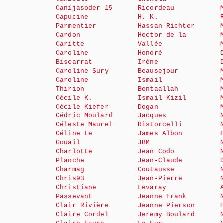
Canijasoder 15
Ricordeau
Capucine
H. K.
Parmentier
Hassan Richter
Cardon
Hector de la
Caritte
Vallée
Caroline
Honoré
Biscarrat
Irène
Caroline Sury
Beausejour
Caroline
Ismail
Thirion
Bentaallah
Cécile K.
Ismail Kizil
Cécile Kiefer
Dogan
Cédric Moulard
Jacques
Céleste Maurel
Ristorcelli
Céline Le
James Albon
Gouail
JBM
Charlotte
Jean Codo
Planche
Jean-Claude
Charmag
Coutausse
Chris93
Jean-Pierre
Christiane
Levaray
Passevant
Jeanne Frank
Clair Rivière
Jeanne Pierson
Claire Cordel
Jeremy Boulard