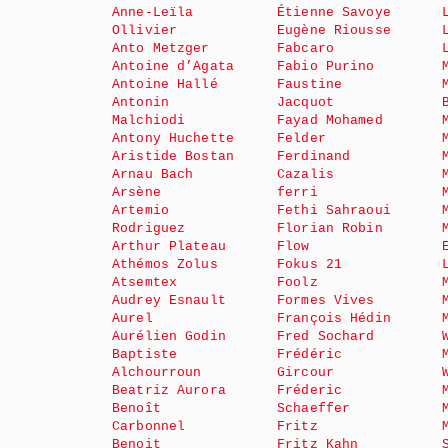
Anne-Leïla
Étienne Savoye
Ollivier
Eugène Riousse
Anto Metzger
Fabcaro
Antoine d’Agata
Fabio Purino
Antoine Hallé
Faustine
Antonin
Jacquot
Malchiodi
Fayad Mohamed
Antony Huchette
Felder
Aristide Bostan
Ferdinand
Arnau Bach
Cazalis
Arsène
ferri
Artemio
Fethi Sahraoui
Rodriguez
Florian Robin
Arthur Plateau
Flow
Athémos Zolus
Fokus 21
Atsemtex
Foolz
Audrey Esnault
Formes Vives
Aurel
François Hédin
Aurélien Godin
Fred Sochard
Baptiste
Frédéric
Alchourroun
Gircour
Beatriz Aurora
Fréderic
Benoît
Schaeffer
Carbonnel
Fritz
Benoit
Fritz Kahn