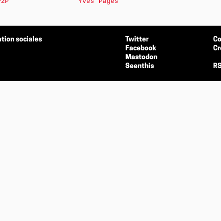
P2P
Yves Pagès
tion sociales
Twitter
Co
Facebook
Cr
Mastodon
Seenthis
RS