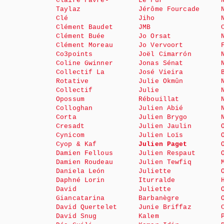
Claire Favre-
Le Fur
Taylaz
Jérôme Fourcade
Clé
Jiho
Clément Baudet
JMB
Clément Buée
Jo Orsat
Clément Moreau
Jo Vervoort
Co3points
Joël Cimarrón
Coline Gwinner
Jonas Sénat
Collectif La
José Vieira
Rotative
Julie Okmûn
Collectif
Julie
Opossum
Rébouillat
Colloghan
Julien Abié
Corta
Julien Brygo
Cresadt
Julien Jaulin
Cynicom
Julien Loïs
Cyop & Kaf
Julien Paget
Damien Fellous
Julien Respaut
Damien Roudeau
Julien Tewfiq
Daniela León
Juliette
Daphné Lorin
Iturralde
David
Juliette
Giancatarina
Barbanègre
David Quertelet
Junie Briffaz
David Snug
Kalem