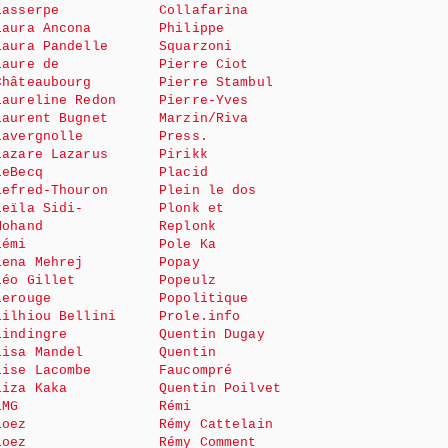
Lasserpe
Collafarina
Laura Ancona
Philippe
Laura Pandelle
Squarzoni
Laure de
Pierre Ciot
Châteaubourg
Pierre Stambul
Laureline Redon
Pierre-Yves
Laurent Bugnet
Marzin/Riva
Lavergnolle
Press.
Lazare Lazarus
Pirikk
LeBecq
Placid
Lefred-Thouron
Plein le dos
Leïla Sidi-
Plonk et
Mohand
Replonk
Lémi
Pole Ka
Lena Mehrej
Popay
Léo Gillet
Popeulz
Lerouge
Popolitique
Lilhiou Bellini
Prole.info
Lindingre
Quentin Dugay
Lisa Mandel
Quentin
Lise Lacombe
Faucompré
Liza Kaka
Quentin Poilvet
LMG
Rémi
Loez
Rémy Cattelain
Loez
Rémy Comment