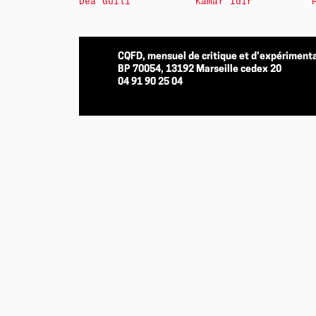
Déa Guili
Kamar Idir
CQFD, mensuel de critique et d’expérimenta
BP 70054, 13192 Marseille cedex 20
04 91 90 25 04