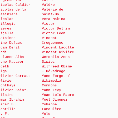
Negrescolor
Val K
Nicolas Caldier
Valère
Nicolas de la
Valérie de
Casinière
Saint-Do
Nicolas
Vera Makina
Filloqie
Victor
Nieves
Victor Delfim
Nijelle
Victor Leon
Botainne
Vincent
Nino Dufaux
Croguennec
Noam Derit
Vincent Lacotte
Nodi
Vincent Rivière
Nolwenn Alba
Weronika Anna
Nono Kadaver
Siwiec
Odeth
Wilfreed Obame
Olga
– Dékadrage
Olivier Garraud
Yann Forget /
Olivier
Wikimedia
Monthaye
Commons
Olivier Saint-
Yann Levy
Hilaire
Yoan-Loïc Faure
Omar Ibrahim
Yoel Jimenez
Oscar B.
Yohanne
Castillo
Lamoulère
P. F.
Yolo