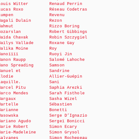
Louis Witter
Renaud Perrin
Lucas Roxo
Réseau Codetras
Lumpen
Revenu
Magali Dulain
Rezon
Mahmut
Rizzo Boring
Bozarslan
Robert Gibbings
Maïda Chavak
Robin Szczygiel
Maïlys Vallade
Roxane Gay
Malika Moine
Roy
Manoïïïï
Ruoyi Jin
Manon Raupp
Salomé Lahoche
Mano Spreading
Samson
Manuel et
Sandrine
Elodie
Allier-Guépin
Laquille.
Sani
Marcel Pitu
Saphia Arezki
Marco Mendes
Sarah Fisthole
Margaux
Sasha Wizel
Wartelle
Sébastien
Marianne
Bonetti
Wasowska
Serge D’Ignazio
Mariano Agudo
Sergeï Bonicci
Marie Robert
Simon Ecary
Marie-Madeleine
Simon Grysol
Salvanes
Simon Rochepeau