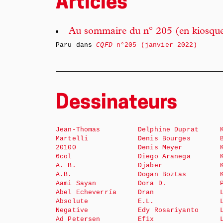
Articles
Au sommaire du n° 205 (en kiosqu
Paru dans
CQFD
n°205 (janvier 2022)
Dessinateurs
Jean-Thomas
Delphine Duprat
Martelli
Denis Bourges
20100
Denis Meyer
6col
Diego Aranega
A. B.
Djaber
A.B.
Dogan Boztas
Aami Sayan
Dora D.
Abel Echeverría
Dran
Absolute
E.L.
Negative
Edy Rosariyanto
Ad Petersen
Efix