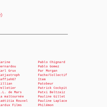
e)
Karine
Pablo Chignard
Bernardou
Pablo Gomez
Karl Grux
Par Morgan
Katjastroph
Fache/Collectif
Keffieh67
Item
Killian
Patobeur
Pelletier
Patrick Cockpit
L.L. de Mars
Patxi Beltzaiz
La maltournée
Pauline Gillet
Laëtitia Rouxel
Pauline Laplace
Lardux Films
Philémon