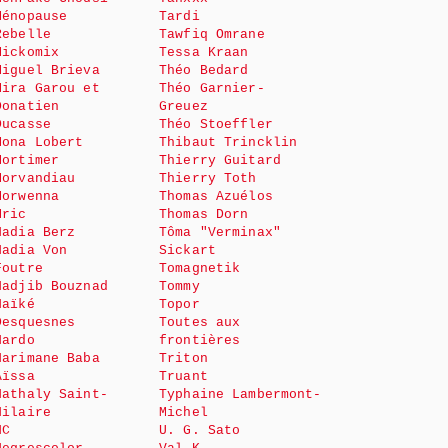
Ménopause
Tardi
Rebelle
Tawfiq Omrane
Mickomix
Tessa Kraan
Miguel Brieva
Théo Bedard
Mira Garou et
Théo Garnier-
Donatien
Greuez
Ducasse
Théo Stoeffler
Mona Lobert
Thibaut Trincklin
Mortimer
Thierry Guitard
Morvandiau
Thierry Toth
Morwenna
Thomas Azuélos
Mric
Thomas Dorn
Nadia Berz
Tôma "Verminax"
Nadia Von
Sickart
Foutre
Tomagnetik
Nadjib Bouznad
Tommy
Naïké
Topor
Desquesnes
Toutes aux
Nardo
frontières
Narimane Baba
Triton
Aïssa
Truant
Nathaly Saint-
Typhaine Lambermont-
Hilaire
Michel
NC
U. G. Sato