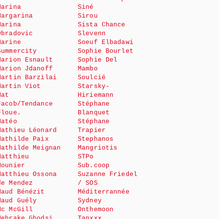
Marina
Siné
Margarina
Sirou
Marina
Sista Chance
Obradovic
Slevenn
Marine
Soeuf Elbadawi
Summercity
Sophie Bourlet
Marion Esnault
Sophie Del
Marion Jdanoff
Mambo
Martin Barzilai
Soulcié
Martin Viot
Starsky-
Mat
Hiriemann
Jacob/Tendance
Stéphane
Floue.
Blanquet
Matéo
Stéphane
Mathieu Léonard
Trapier
Mathilde Paix
Stephanos
Mathilde Meignan
Mangriotis
Matthieu
STPo
Mounier
Sub.coop
Matthieu Ossona
Suzanne Friedel
de Mendez
/ SOS
Maud Bénézit
Méditerrannée
Maud Guély
Sydney
Mc McGill
Onthemoon
Mehrake Ghodsi
Tanxxx