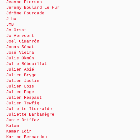
Jeanne Pierson
Jeremy Boulard Le Fur
Jérôme Fourcade
Jiho
JMB
Jo Orsat
Jo Vervoort
Joël Cimarrón
Jonas Sénat
José Vieira
Julie Okmûn
Julie Rébouillat
Julien Abié
Julien Brygo
Julien Jaulin
Julien Loïs
Julien Paget
Julien Respaut
Julien Tewfiq
Juliette Iturralde
Juliette Barbanègre
Junie Briffaz
Kalem
Kamar Idir
Karine Bernardou