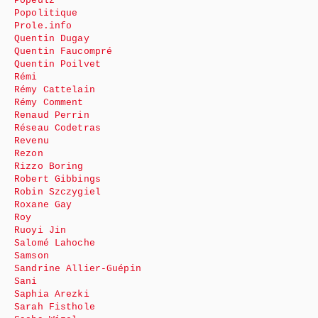
Popeulz
Popolitique
Prole.info
Quentin Dugay
Quentin Faucompré
Quentin Poilvet
Rémi
Rémy Cattelain
Rémy Comment
Renaud Perrin
Réseau Codetras
Revenu
Rezon
Rizzo Boring
Robert Gibbings
Robin Szczygiel
Roxane Gay
Roy
Ruoyi Jin
Salomé Lahoche
Samson
Sandrine Allier-Guépin
Sani
Saphia Arezki
Sarah Fisthole