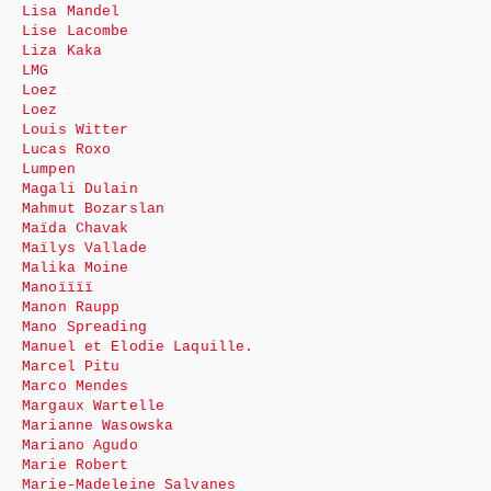
Lisa Mandel
Lise Lacombe
Liza Kaka
LMG
Loez
Loez
Louis Witter
Lucas Roxo
Lumpen
Magali Dulain
Mahmut Bozarslan
Maïda Chavak
Maïlys Vallade
Malika Moine
Manoïïïï
Manon Raupp
Mano Spreading
Manuel et Elodie Laquille.
Marcel Pitu
Marco Mendes
Margaux Wartelle
Marianne Wasowska
Mariano Agudo
Marie Robert
Marie-Madeleine Salvanes