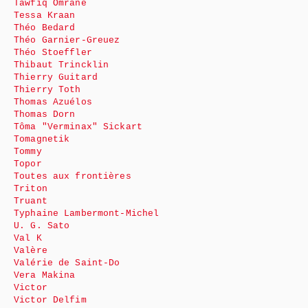
Tawfiq Omrane
Tessa Kraan
Théo Bedard
Théo Garnier-Greuez
Théo Stoeffler
Thibaut Trincklin
Thierry Guitard
Thierry Toth
Thomas Azuélos
Thomas Dorn
Tôma "Verminax" Sickart
Tomagnetik
Tommy
Topor
Toutes aux frontières
Triton
Truant
Typhaine Lambermont-Michel
U. G. Sato
Val K
Valère
Valérie de Saint-Do
Vera Makina
Victor
Victor Delfim