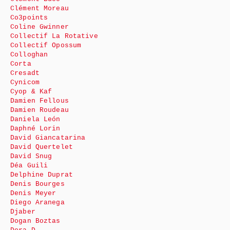
Clément Moreau
Co3points
Coline Gwinner
Collectif La Rotative
Collectif Opossum
Colloghan
Corta
Cresadt
Cynicom
Cyop & Kaf
Damien Fellous
Damien Roudeau
Daniela León
Daphné Lorin
David Giancatarina
David Quertelet
David Snug
Déa Guili
Delphine Duprat
Denis Bourges
Denis Meyer
Diego Aranega
Djaber
Dogan Boztas