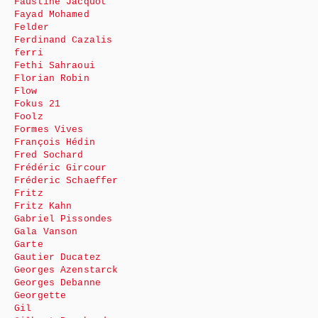
Faustine Jacquot
Fayad Mohamed
Felder
Ferdinand Cazalis
ferri
Fethi Sahraoui
Florian Robin
Flow
Fokus 21
Foolz
Formes Vives
François Hédin
Fred Sochard
Frédéric Gircour
Fréderic Schaeffer
Fritz
Fritz Kahn
Gabriel Pissondes
Gala Vanson
Garte
Gautier Ducatez
Georges Azenstarck
Georges Debanne
Georgette
Gil