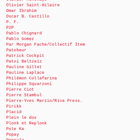
Olivier Saint-Hilaire
Omar Ibrahim
Oscar B. Castillo
P. F.
P2P
Pablo Chignard
Pablo Gomez
Par Morgan Fache/Collectif Item
Patobeur
Patrick Cockpit
Patxi Beltzaiz
Pauline Gillet
Pauline Laplace
Philémon Collafarina
Philippe Squarzoni
Pierre Ciot
Pierre Stambul
Pierre-Yves Marzin/Riva Press.
Pirikk
Placid
Plein le dos
Plonk et Replonk
Pole Ka
Popay