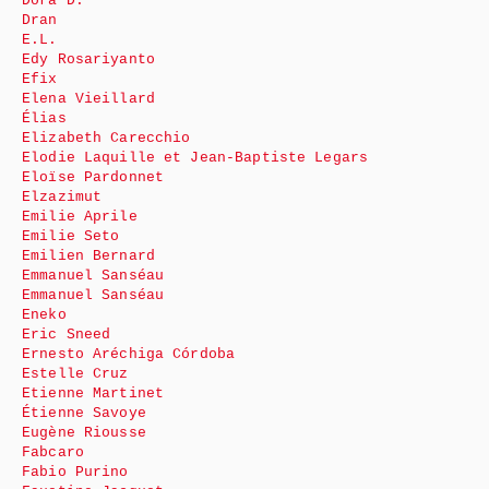
Dora D.
Dran
E.L.
Edy Rosariyanto
Efix
Elena Vieillard
Élias
Elizabeth Carecchio
Elodie Laquille et Jean-Baptiste Legars
Eloïse Pardonnet
Elzazimut
Emilie Aprile
Emilie Seto
Emilien Bernard
Emmanuel Sanséau
Emmanuel Sanséau
Eneko
Eric Sneed
Ernesto Aréchiga Córdoba
Estelle Cruz
Etienne Martinet
Étienne Savoye
Eugène Riousse
Fabcaro
Fabio Purino