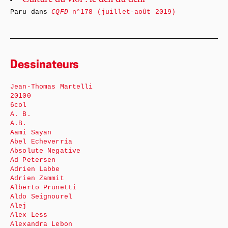
Culture du viol : le défi du déni
Paru dans
CQFD
n°178 (juillet-août 2019)
Dessinateurs
Jean-Thomas Martelli
20100
6col
A. B.
A.B.
Aami Sayan
Abel Echeverría
Absolute Negative
Ad Petersen
Adrien Labbe
Adrien Zammit
Alberto Prunetti
Aldo Seignourel
Alej
Alex Less
Alexandra Lebon