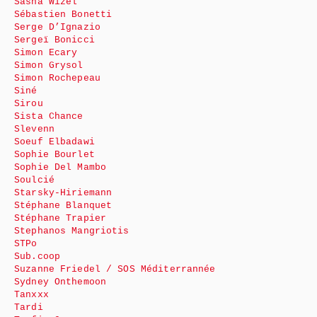
Sasha Wizel
Sébastien Bonetti
Serge D’Ignazio
Sergeï Bonicci
Simon Ecary
Simon Grysol
Simon Rochepeau
Siné
Sirou
Sista Chance
Slevenn
Soeuf Elbadawi
Sophie Bourlet
Sophie Del Mambo
Soulcié
Starsky-Hiriemann
Stéphane Blanquet
Stéphane Trapier
Stephanos Mangriotis
STPo
Sub.coop
Suzanne Friedel / SOS Méditerrannée
Sydney Onthemoon
Tanxxx
Tardi