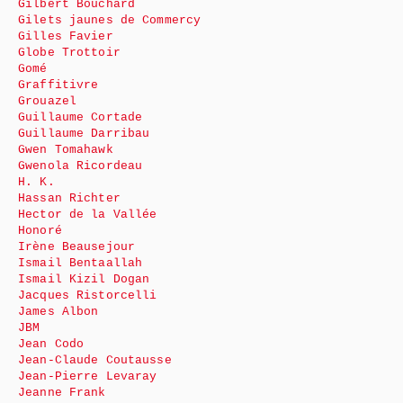
Gilbert Bouchard
Gilets jaunes de Commercy
Gilles Favier
Globe Trottoir
Gomé
Graffitivre
Grouazel
Guillaume Cortade
Guillaume Darribau
Gwen Tomahawk
Gwenola Ricordeau
H. K.
Hassan Richter
Hector de la Vallée
Honoré
Irène Beausejour
Ismail Bentaallah
Ismail Kizil Dogan
Jacques Ristorcelli
James Albon
JBM
Jean Codo
Jean-Claude Coutausse
Jean-Pierre Levaray
Jeanne Frank