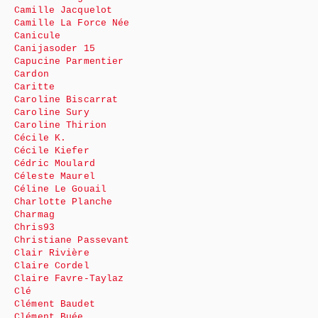
Camille Jacquelot
Camille La Force Née
Canicule
Canijasoder 15
Capucine Parmentier
Cardon
Caritte
Caroline Biscarrat
Caroline Sury
Caroline Thirion
Cécile K.
Cécile Kiefer
Cédric Moulard
Céleste Maurel
Céline Le Gouail
Charlotte Planche
Charmag
Chris93
Christiane Passevant
Clair Rivière
Claire Cordel
Claire Favre-Taylaz
Clé
Clément Baudet
Clément Buée