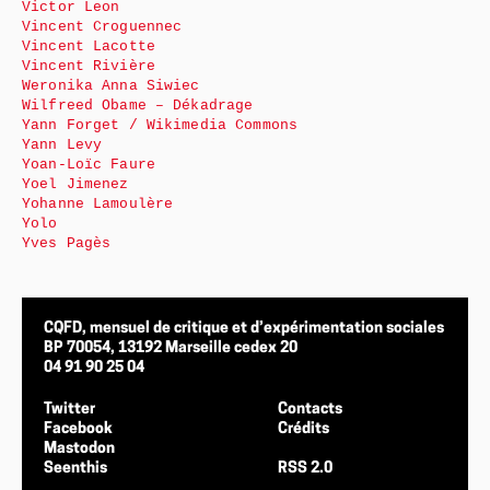
Victor Leon
Vincent Croguennec
Vincent Lacotte
Vincent Rivière
Weronika Anna Siwiec
Wilfreed Obame – Dékadrage
Yann Forget / Wikimedia Commons
Yann Levy
Yoan-Loïc Faure
Yoel Jimenez
Yohanne Lamoulère
Yolo
Yves Pagès
CQFD, mensuel de critique et d’expérimentation sociales
BP 70054, 13192 Marseille cedex 20
04 91 90 25 04
Twitter
Contacts
Facebook
Crédits
Mastodon
Seenthis
RSS 2.0