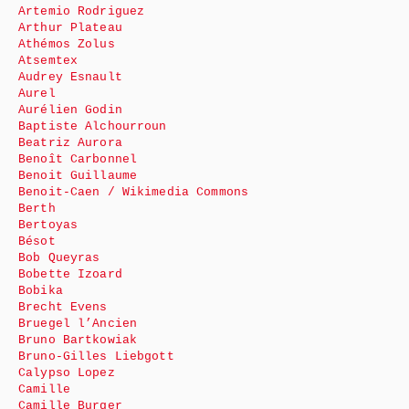
Artemio Rodriguez
Arthur Plateau
Athémos Zolus
Atsemtex
Audrey Esnault
Aurel
Aurélien Godin
Baptiste Alchourroun
Beatriz Aurora
Benoît Carbonnel
Benoit Guillaume
Benoit-Caen / Wikimedia Commons
Berth
Bertoyas
Bésot
Bob Queyras
Bobette Izoard
Bobika
Brecht Evens
Bruegel l’Ancien
Bruno Bartkowiak
Bruno-Gilles Liebgott
Calypso Lopez
Camille
Camille Burger