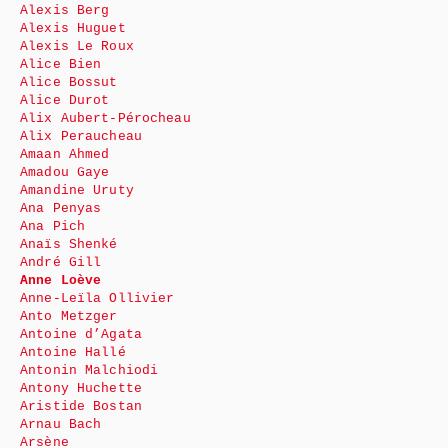
Alexis Berg
Alexis Huguet
Alexis Le Roux
Alice Bien
Alice Bossut
Alice Durot
Alix Aubert-Pérocheau
Alix Peraucheau
Amaan Ahmed
Amadou Gaye
Amandine Uruty
Ana Penyas
Ana Pich
Anaïs Shenké
André Gill
Anne Loève
Anne-Leïla Ollivier
Anto Metzger
Antoine d’Agata
Antoine Hallé
Antonin Malchiodi
Antony Huchette
Aristide Bostan
Arnau Bach
Arsène