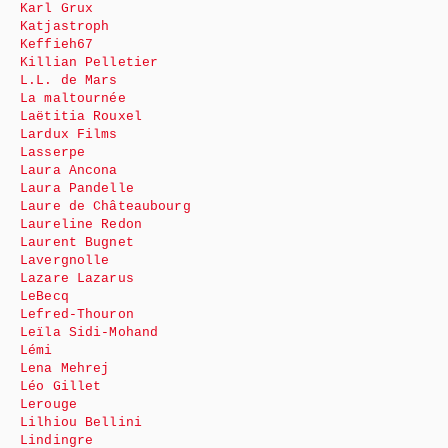
Karl Grux
Katjastroph
Keffieh67
Killian Pelletier
L.L. de Mars
La maltournée
Laëtitia Rouxel
Lardux Films
Lasserpe
Laura Ancona
Laura Pandelle
Laure de Châteaubourg
Laureline Redon
Laurent Bugnet
Lavergnolle
Lazare Lazarus
LeBecq
Lefred-Thouron
Leïla Sidi-Mohand
Lémi
Lena Mehrej
Léo Gillet
Lerouge
Lilhiou Bellini
Lindingre