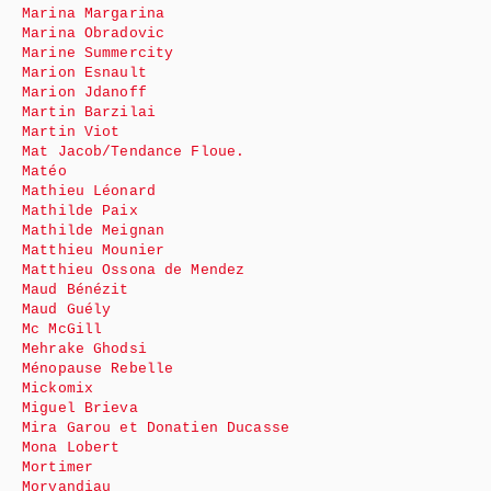
Marina Margarina
Marina Obradovic
Marine Summercity
Marion Esnault
Marion Jdanoff
Martin Barzilai
Martin Viot
Mat Jacob/Tendance Floue.
Matéo
Mathieu Léonard
Mathilde Paix
Mathilde Meignan
Matthieu Mounier
Matthieu Ossona de Mendez
Maud Bénézit
Maud Guély
Mc McGill
Mehrake Ghodsi
Ménopause Rebelle
Mickomix
Miguel Brieva
Mira Garou et Donatien Ducasse
Mona Lobert
Mortimer
Morvandiau