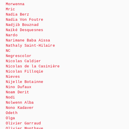
Morwenna
Mric
Nadia Berz
Nadia Von Foutre
Nadjib Bouznad
Naïké Desquesnes
Nardo
Narimane Baba Aïssa
Nathaly Saint-Hilaire
NC
Negrescolor
Nicolas Caldier
Nicolas de la Casinière
Nicolas Filloqie
Nieves
Nijelle Botainne
Nino Dufaux
Noam Derit
Nodi
Nolwenn Alba
Nono Kadaver
Odeth
Olga
Olivier Garraud
Olivier Monthaye