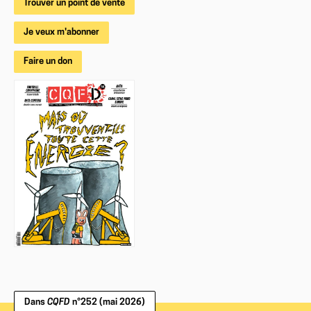
Trouver un point de vente
Je veux m'abonner
Faire un don
Dans
CQFD
n°252 (mai 2026)