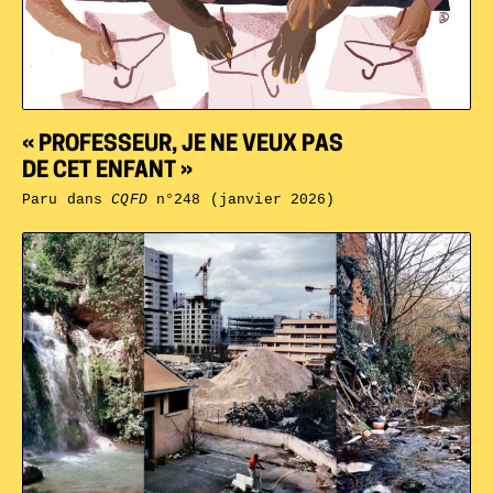
« PROFESSEUR, JE NE VEUX PAS
DE CET ENFANT »
Paru dans
CQFD
n°248 (janvier 2026)