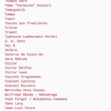
Thomas Dorn
Tôma "Verminax" Sickart
Tomagnetik
Tommy
Topor
Toutes aux frontières
Triton
Truant
Typhaine Lambermont-Michel
U. G. Sato
Val K
Valère
Valérie de Saint-Do
Vera Makina
Victor
Victor Delfim
Victor Leon
Vincent Croguennec
Vincent Lacotte
Vincent Rivière
Weronika Anna Siwiec
Wilfreed Obame – Dékadrage
Yann Forget / Wikimedia Commons
Yann Levy
Yoan-Loïc Faure