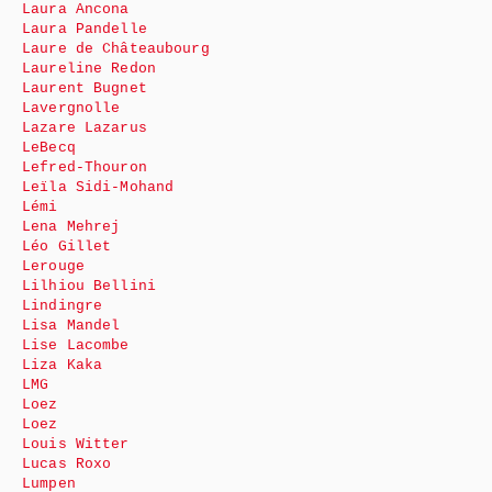
Laura Ancona
Laura Pandelle
Laure de Châteaubourg
Laureline Redon
Laurent Bugnet
Lavergnolle
Lazare Lazarus
LeBecq
Lefred-Thouron
Leïla Sidi-Mohand
Lémi
Lena Mehrej
Léo Gillet
Lerouge
Lilhiou Bellini
Lindingre
Lisa Mandel
Lise Lacombe
Liza Kaka
LMG
Loez
Loez
Louis Witter
Lucas Roxo
Lumpen