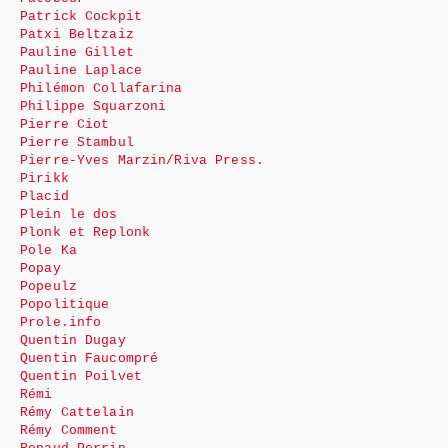
Patrick Cockpit
Patxi Beltzaiz
Pauline Gillet
Pauline Laplace
Philémon Collafarina
Philippe Squarzoni
Pierre Ciot
Pierre Stambul
Pierre-Yves Marzin/Riva Press.
Pirikk
Placid
Plein le dos
Plonk et Replonk
Pole Ka
Popay
Popeulz
Popolitique
Prole.info
Quentin Dugay
Quentin Faucompré
Quentin Poilvet
Rémi
Rémy Cattelain
Rémy Comment