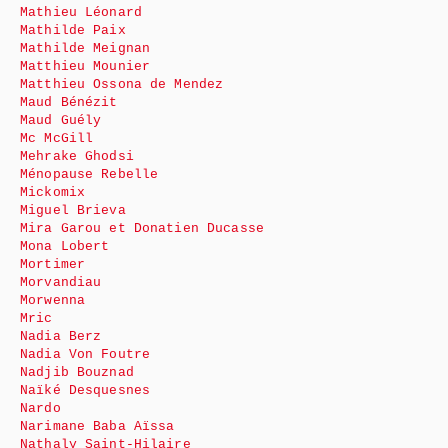
Mathieu Léonard
Mathilde Paix
Mathilde Meignan
Matthieu Mounier
Matthieu Ossona de Mendez
Maud Bénézit
Maud Guély
Mc McGill
Mehrake Ghodsi
Ménopause Rebelle
Mickomix
Miguel Brieva
Mira Garou et Donatien Ducasse
Mona Lobert
Mortimer
Morvandiau
Morwenna
Mric
Nadia Berz
Nadia Von Foutre
Nadjib Bouznad
Naïké Desquesnes
Nardo
Narimane Baba Aïssa
Nathaly Saint-Hilaire