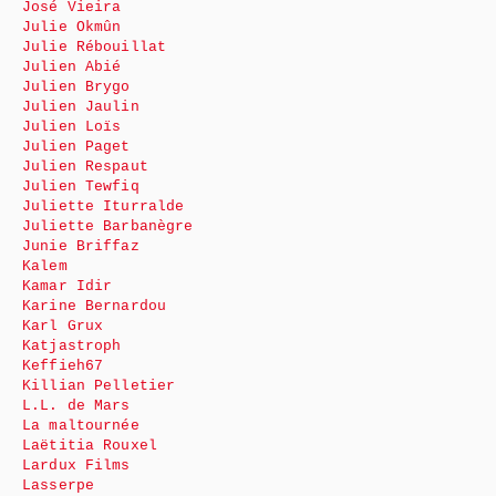
José Vieira
Julie Okmûn
Julie Rébouillat
Julien Abié
Julien Brygo
Julien Jaulin
Julien Loïs
Julien Paget
Julien Respaut
Julien Tewfiq
Juliette Iturralde
Juliette Barbanègre
Junie Briffaz
Kalem
Kamar Idir
Karine Bernardou
Karl Grux
Katjastroph
Keffieh67
Killian Pelletier
L.L. de Mars
La maltournée
Laëtitia Rouxel
Lardux Films
Lasserpe