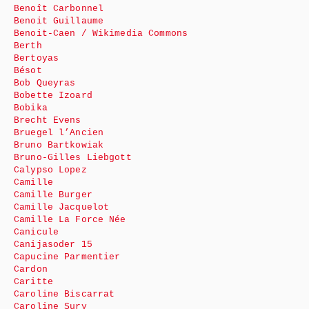
Benoît Carbonnel
Benoit Guillaume
Benoit-Caen / Wikimedia Commons
Berth
Bertoyas
Bésot
Bob Queyras
Bobette Izoard
Bobika
Brecht Evens
Bruegel l’Ancien
Bruno Bartkowiak
Bruno-Gilles Liebgott
Calypso Lopez
Camille
Camille Burger
Camille Jacquelot
Camille La Force Née
Canicule
Canijasoder 15
Capucine Parmentier
Cardon
Caritte
Caroline Biscarrat
Caroline Sury