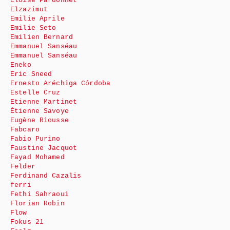
Eloïse Pardonnet
Elzazimut
Emilie Aprile
Emilie Seto
Emilien Bernard
Emmanuel Sanséau
Emmanuel Sanséau
Eneko
Eric Sneed
Ernesto Aréchiga Córdoba
Estelle Cruz
Etienne Martinet
Étienne Savoye
Eugène Riousse
Fabcaro
Fabio Purino
Faustine Jacquot
Fayad Mohamed
Felder
Ferdinand Cazalis
ferri
Fethi Sahraoui
Florian Robin
Flow
Fokus 21