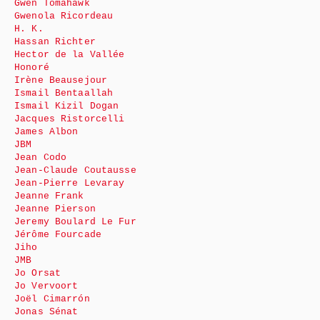
Gwen Tomahawk
Gwenola Ricordeau
H. K.
Hassan Richter
Hector de la Vallée
Honoré
Irène Beausejour
Ismail Bentaallah
Ismail Kizil Dogan
Jacques Ristorcelli
James Albon
JBM
Jean Codo
Jean-Claude Coutausse
Jean-Pierre Levaray
Jeanne Frank
Jeanne Pierson
Jeremy Boulard Le Fur
Jérôme Fourcade
Jiho
JMB
Jo Orsat
Jo Vervoort
Joël Cimarrón
Jonas Sénat