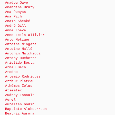
Amadou Gaye
Amandine Uruty
Ana Penyas
Ana Pich
Anaïs Shenké
André Gill
Anne Loève
Anne-Leïla Ollivier
Anto Metzger
Antoine d’Agata
Antoine Hallé
Antonin Malchiodi
Antony Huchette
Aristide Bostan
Arnau Bach
Arsène
Artemio Rodriguez
Arthur Plateau
Athémos Zolus
Atsemtex
Audrey Esnault
Aurel
Aurélien Godin
Baptiste Alchourroun
Beatriz Aurora