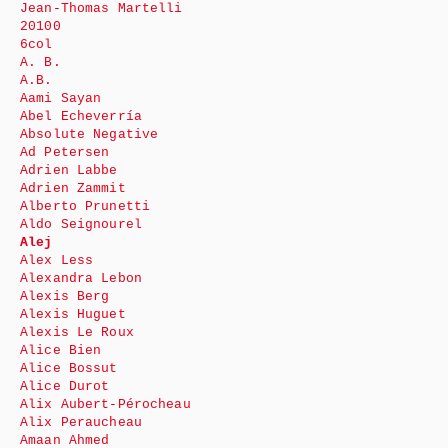
Jean-Thomas Martelli
20100
6col
A. B.
A.B.
Aami Sayan
Abel Echeverría
Absolute Negative
Ad Petersen
Adrien Labbe
Adrien Zammit
Alberto Prunetti
Aldo Seignourel
Alej
Alex Less
Alexandra Lebon
Alexis Berg
Alexis Huguet
Alexis Le Roux
Alice Bien
Alice Bossut
Alice Durot
Alix Aubert-Pérocheau
Alix Peraucheau
Amaan Ahmed