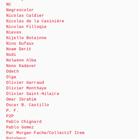
NC
Negrescolor
Nicolas Caldier
Nicolas de la Casinière
Nicolas Filloqie
Nieves
Nijelle Botainne
Nino Dufaux
Noam Derit
Nodi
Nolwenn Alba
Nono Kadaver
Odeth
Olga
Olivier Garraud
Olivier Monthaye
Olivier Saint-Hilaire
Omar Ibrahim
Oscar B. Castillo
P. F.
P2P
Pablo Chignard
Pablo Gomez
Par Morgan Fache/Collectif Item
Patobeur