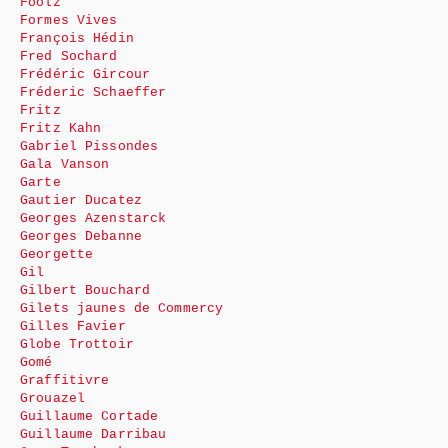
Foolz
Formes Vives
François Hédin
Fred Sochard
Frédéric Gircour
Fréderic Schaeffer
Fritz
Fritz Kahn
Gabriel Pissondes
Gala Vanson
Garte
Gautier Ducatez
Georges Azenstarck
Georges Debanne
Georgette
Gil
Gilbert Bouchard
Gilets jaunes de Commercy
Gilles Favier
Globe Trottoir
Gomé
Graffitivre
Grouazel
Guillaume Cortade
Guillaume Darribau