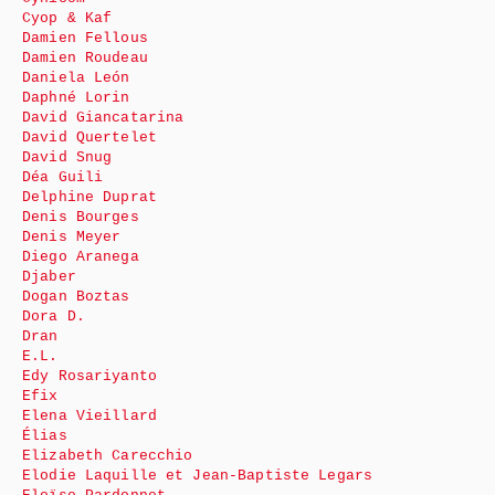
Cyop & Kaf
Damien Fellous
Damien Roudeau
Daniela León
Daphné Lorin
David Giancatarina
David Quertelet
David Snug
Déa Guili
Delphine Duprat
Denis Bourges
Denis Meyer
Diego Aranega
Djaber
Dogan Boztas
Dora D.
Dran
E.L.
Edy Rosariyanto
Efix
Elena Vieillard
Élias
Elizabeth Carecchio
Elodie Laquille et Jean-Baptiste Legars