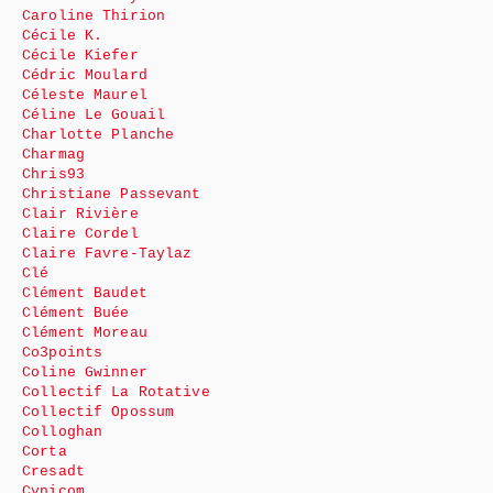
Caroline Thirion
Cécile K.
Cécile Kiefer
Cédric Moulard
Céleste Maurel
Céline Le Gouail
Charlotte Planche
Charmag
Chris93
Christiane Passevant
Clair Rivière
Claire Cordel
Claire Favre-Taylaz
Clé
Clément Baudet
Clément Buée
Clément Moreau
Co3points
Coline Gwinner
Collectif La Rotative
Collectif Opossum
Colloghan
Corta
Cresadt
Cynicom