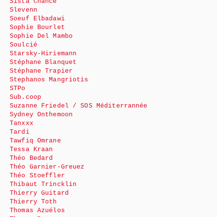
Sista Chance
Slevenn
Soeuf Elbadawi
Sophie Bourlet
Sophie Del Mambo
Soulcié
Starsky-Hiriemann
Stéphane Blanquet
Stéphane Trapier
Stephanos Mangriotis
STPo
Sub.coop
Suzanne Friedel / SOS Méditerrannée
Sydney Onthemoon
Tanxxx
Tardi
Tawfiq Omrane
Tessa Kraan
Théo Bedard
Théo Garnier-Greuez
Théo Stoeffler
Thibaut Trincklin
Thierry Guitard
Thierry Toth
Thomas Azuélos