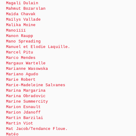
Magali Dulain
Mahmut Bozarslan
Maïda Chavak
Maïlys Vallade
Malika Moine
Manoïïïï
Manon Raupp
Mano Spreading
Manuel et Elodie Laquille.
Marcel Pitu
Marco Mendes
Margaux Wartelle
Marianne Wasowska
Mariano Agudo
Marie Robert
Marie-Madeleine Salvanes
Marina Margarina
Marina Obradovic
Marine Summercity
Marion Esnault
Marion Jdanoff
Martin Barzilai
Martin Viot
Mat Jacob/Tendance Floue.
Matéo