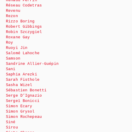
Renaud Perrin
Réseau Codetras
Revenu
Rezon
Rizzo Boring
Robert Gibbings
Robin Szczygiel
Roxane Gay
Roy
Ruoyi Jin
Salomé Lahoche
Samson
Sandrine Allier-Guépin
Sani
Saphia Arezki
Sarah Fisthole
Sasha Wizel
Sébastien Bonetti
Serge D’Ignazio
Sergeï Bonicci
Simon Ecary
Simon Grysol
Simon Rochepeau
Siné
Sirou