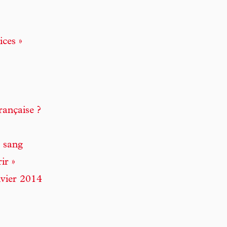
ices »
rançaise ?
e sang
ir »
nvier 2014