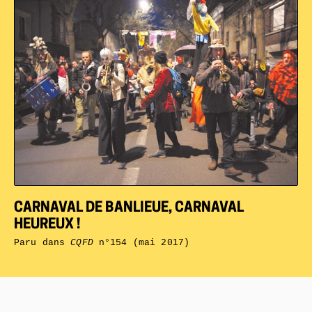
CARNAVAL DE BANLIEUE, CARNAVAL
HEUREUX !
Paru dans
CQFD
n°154 (mai 2017)