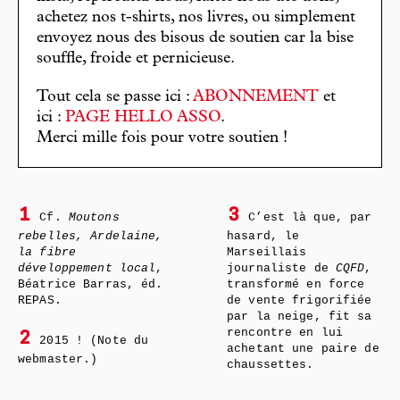
achetez nos t-shirts, nos livres, ou simplement
envoyez nous des bisous de soutien car la bise
souffle, froide et pernicieuse.
Tout cela se passe ici :
ABONNEMENT
et
ici :
PAGE HELLO ASSO
.
Merci mille fois pour votre soutien !
1
3
Cf.
Moutons
C’est là que, par
rebelles, Ardelaine,
hasard, le
la fibre
Marseillais
développement local
,
journaliste de
CQFD
,
Béatrice Barras, éd.
transformé en force
REPAS.
de vente frigorifiée
par la neige, fit sa
rencontre en lui
2
2015 ! (Note du
achetant une paire de
webmaster.)
chaussettes.