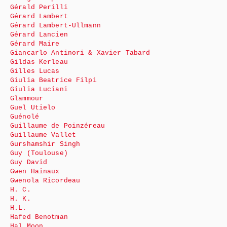
Gérald Perilli
Gérard Lambert
Gérard Lambert-Ullmann
Gérard Lancien
Gérard Maire
Giancarlo Antinori & Xavier Tabard
Gildas Kerleau
Gilles Lucas
Giulia Beatrice Filpi
Giulia Luciani
Glammour
Guel Utielo
Guénolé
Guillaume de Poinzéreau
Guillaume Vallet
Gurshamshir Singh
Guy (Toulouse)
Guy David
Gwen Hainaux
Gwenola Ricordeau
H. C.
H. K.
H.L.
Hafed Benotman
Hal Moon