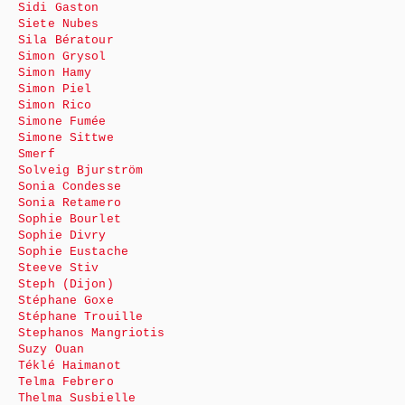
Sidi Gaston
Siete Nubes
Sila Bératour
Simon Grysol
Simon Hamy
Simon Piel
Simon Rico
Simone Fumée
Simone Sittwe
Smerf
Solveig Bjurström
Sonia Condesse
Sonia Retamero
Sophie Bourlet
Sophie Divry
Sophie Eustache
Steeve Stiv
Steph (Dijon)
Stéphane Goxe
Stéphane Trouille
Stephanos Mangriotis
Suzy Ouan
Téklé Haimanot
Telma Febrero
Thelma Susbielle