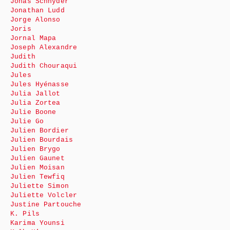
Jonas Schnyder
Jonathan Ludd
Jorge Alonso
Joris
Jornal Mapa
Joseph Alexandre
Judith
Judith Chouraqui
Jules
Jules Hyénasse
Julia Jallot
Julia Zortea
Julie Boone
Julie Go
Julien Bordier
Julien Bourdais
Julien Brygo
Julien Gaunet
Julien Moisan
Julien Tewfiq
Juliette Simon
Juliette Volcler
Justine Partouche
K. Pils
Karima Younsi