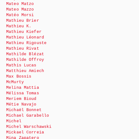
Mateo Matzo
Mateo Mazzo
Matéo Morsi
Mathieu Brier
Mathieu K.
Mathieu Kiefer
Mathieu Léonard
Mathieu Rigouste
Mathieu Rivat
Mathilde Blézat
Mathilde Offroy
Mathis Lucas
Matthieu Amiech
Max Bossis
McMurty
Melina Mattia
Mélissa Tomas
Meriem Bioud
Métie Navajo
Michaël Bonnet
Michael Garabello
Michel
Michel Warschawski
Mickael Correia
Mina Zapatero