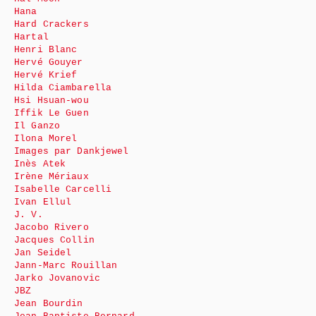
Hana
Hard Crackers
Hartal
Henri Blanc
Hervé Gouyer
Hervé Krief
Hilda Ciambarella
Hsi Hsuan-wou
Iffik Le Guen
Il Ganzo
Ilona Morel
Images par Dankjewel
Inès Atek
Irène Mériaux
Isabelle Carcelli
Ivan Ellul
J. V.
Jacobo Rivero
Jacques Collin
Jan Seidel
Jann-Marc Rouillan
Jarko Jovanovic
JBZ
Jean Bourdin