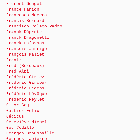
Florent Gouget
France Fanion
Francesco Nocera
Francis Bernard
Francisco Colaço Pedro
Franck Dépretz
Franck Dragonetti
Franck Lafossas
François Jarrige
François Maliet
Frantz
Fred (Bordeaux)
Fred Alpi
Frédéric Ciriez
Frédéric Gircour
Frédéric Legens
Frédéric Lévêque
Frédéric Peylet
G. Ar Gag
Gautier Félix
Gédicus
Geneviève Michel
Géo Cédille
Georges Broussaille
Georges Lapierre