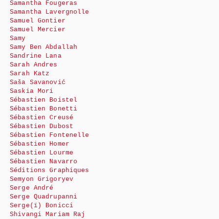
Samantha Fougeras
Samantha Lavergnolle
Samuel Gontier
Samuel Mercier
Samy
Samy Ben Abdallah
Sandrine Lana
Sarah Andres
Sarah Katz
Saša Savanović
Saskia Mori
Sébastien Boistel
Sébastien Bonetti
Sébastien Creusé
Sébastien Dubost
Sébastien Fontenelle
Sébastien Homer
Sébastien Lourme
Sébastien Navarro
Séditions Graphiques
Semyon Grigoryev
Serge André
Serge Quadrupanni
Serge(ï) Bonicci
Shivangi Mariam Raj