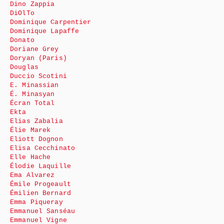
Dino Zappia
DiOlTo
Dominique Carpentier
Dominique Lapaffe
Donato
Doriane Grey
Doryan (Paris)
Douglas
Duccio Scotini
E. Minassian
É. Minasyan
Écran Total
Ekta
Elias Zabalia
Élie Marek
Eliott Dognon
Elisa Cecchinato
Elle Hache
Élodie Laquille
Ema Alvarez
Émile Progeault
Émilien Bernard
Emma Piqueray
Emmanuel Sanséau
Emmanuel Vigne