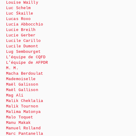
Louise Wailly
Luc Schelm
Luc Śkaille
Lucas Roxo
Lucia Abbocchio
Lucie Breilh
Lucie Gerber
Lucile Carillo
Lucile Dumont
Lug Sembourget
L’équipe de CQFD
L’équipe de AFPDR
M. M.
Macha Berdoulat
Mademoiselle
Maël Galisson
Maël Gallison
Mag Ali
Malik Cheklalia
Malik Tournon
Malima Matonya
Malo Toquet
Manu Makak
Manuel Rolland
Marc Pantanella