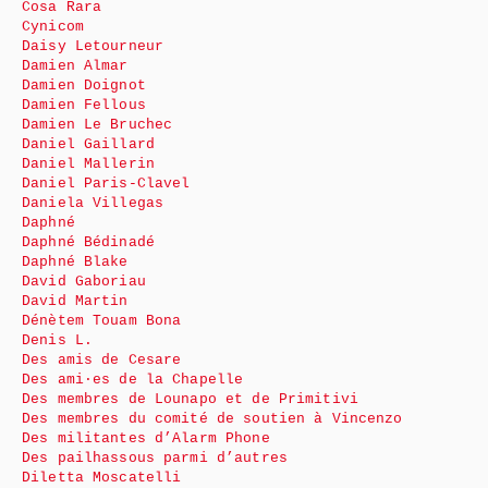
Cosa Rara
Cynicom
Daisy Letourneur
Damien Almar
Damien Doignot
Damien Fellous
Damien Le Bruchec
Daniel Gaillard
Daniel Mallerin
Daniel Paris-Clavel
Daniela Villegas
Daphné
Daphné Bédinadé
Daphné Blake
David Gaboriau
David Martin
Dénètem Touam Bona
Denis L.
Des amis de Cesare
Des ami·es de la Chapelle
Des membres de Lounapo et de Primitivi
Des membres du comité de soutien à Vincenzo
Des militantes d’Alarm Phone
Des pailhassous parmi d’autres
Diletta Moscatelli