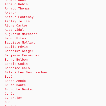
Arnaud Kaba
Arnaud Robin
Arnaud Thomas
Arthur
Arthur Fontenay
Ashley Tellis
Atone Carter
Aude Vidal
Augustin Marcader
Babon Hitam
Baptiste Mollard
Basile Pévin
Benedikt Geiger
Benjamin Fernández
Benny Bulben
Benoît Godin
Bérénice Kalo
Bilani Ley Ben Laachen
BLeD
Bonne Année
Bruno Dante
Bruno Le Dantec
C. D.
C. Roulet
C.G.