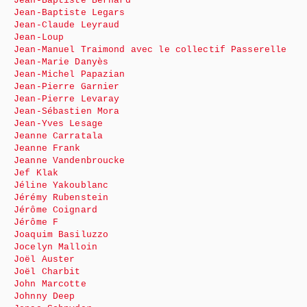
Jean-Baptiste Bernard
Jean-Baptiste Legars
Jean-Claude Leyraud
Jean-Loup
Jean-Manuel Traimond avec le collectif Passerelle
Jean-Marie Danyès
Jean-Michel Papazian
Jean-Pierre Garnier
Jean-Pierre Levaray
Jean-Sébastien Mora
Jean-Yves Lesage
Jeanne Carratala
Jeanne Frank
Jeanne Vandenbroucke
Jef Klak
Jéline Yakoublanc
Jérémy Rubenstein
Jérôme Coignard
Jérôme F
Joaquim Basiluzzo
Jocelyn Malloin
Joël Auster
Joël Charbit
John Marcotte
Johnny Deep