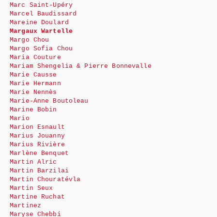
Marc Saint-Upéry
Marcel Baudissard
Mareine Doulard
Margaux Wartelle
Margo Chou
Margo Sofia Chou
Maria Couture
Mariam Shengelia & Pierre Bonnevalle
Marie Causse
Marie Hermann
Marie Nennès
Marie-Anne Boutoleau
Marine Bobin
Mario
Marion Esnault
Marius Jouanny
Marius Rivière
Marlène Benquet
Martin Alric
Martin Barzilai
Martin Chouratévla
Martin Seux
Martine Ruchat
Martinez
Maryse Chebbi