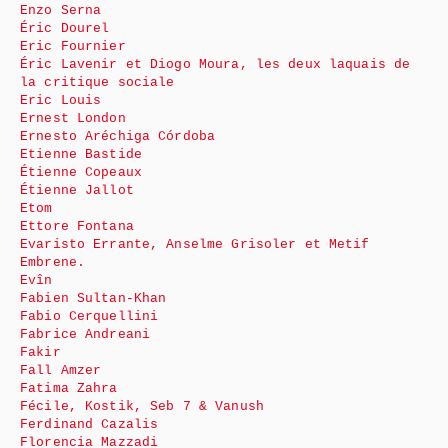
Enzo Serna
Éric Dourel
Eric Fournier
Éric Lavenir et Diogo Moura, les deux laquais de
la critique sociale
Eric Louis
Ernest London
Ernesto Aréchiga Córdoba
Etienne Bastide
Étienne Copeaux
Étienne Jallot
Etom
Ettore Fontana
Evaristo Errante, Anselme Grisoler et Metif
Embrene.
Evîn
Fabien Sultan-Khan
Fabio Cerquellini
Fabrice Andreani
Fakir
Fall Amzer
Fatima Zahra
Fécile, Kostik, Seb 7 & Vanush
Ferdinand Cazalis
Florencia Mazzadi