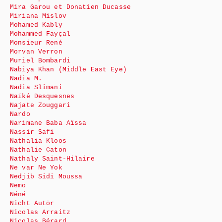
Mira Garou et Donatien Ducasse
Miriana Mislov
Mohamed Kably
Mohammed Fayçal
Monsieur René
Morvan Verron
Muriel Bombardi
Nabiya Khan (Middle East Eye)
Nadia M.
Nadia Slimani
Naïké Desquesnes
Najate Zouggari
Nardo
Narimane Baba Aïssa
Nassir Safi
Nathalia Kloos
Nathalie Caton
Nathaly Saint-Hilaire
Ne var Ne Yok
Nedjib Sidi Moussa
Nemo
Néné
Nicht Autör
Nicolas Arraitz
Nicolas Bérard