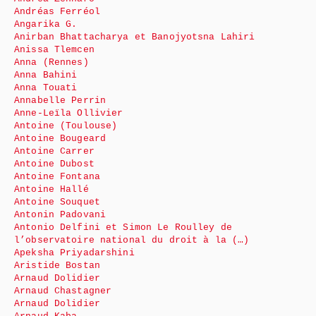
Andréas Ferréol
Angarika G.
Anirban Bhattacharya et Banojyotsna Lahiri
Anissa Tlemcen
Anna (Rennes)
Anna Bahini
Anna Touati
Annabelle Perrin
Anne-Leïla Ollivier
Antoine (Toulouse)
Antoine Bougeard
Antoine Carrer
Antoine Dubost
Antoine Fontana
Antoine Hallé
Antoine Souquet
Antonin Padovani
Antonio Delfini et Simon Le Roulley de
l’observatoire national du droit à la (…)
Apeksha Priyadarshini
Aristide Bostan
Arnaud Dolidier
Arnaud Chastagner
Arnaud Dolidier