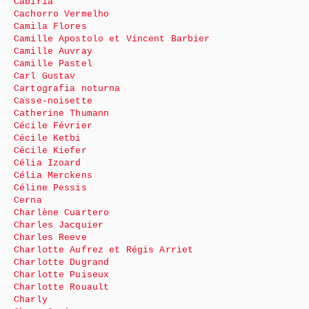
Cabiria
Cachorro Vermelho
Camila Flores
Camille Apostolo et Vincent Barbier
Camille Auvray
Camille Pastel
Carl Gustav
Cartografia noturna
Casse-noisette
Catherine Thumann
Cécile Février
Cécile Ketbi
Cécile Kiefer
Célia Izoard
Célia Merckens
Céline Pessis
Cerna
Charlène Cuartero
Charles Jacquier
Charles Reeve
Charlotte Aufrez et Régis Arriet
Charlotte Dugrand
Charlotte Puiseux
Charlotte Rouault
Charly