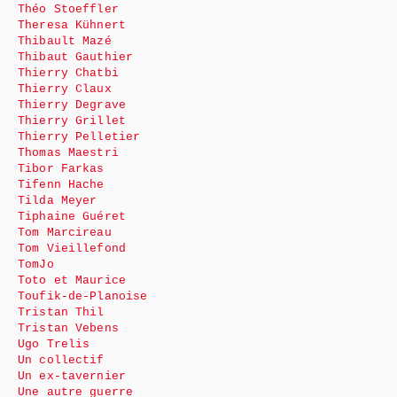
Théo Stoeffler
Theresa Kühnert
Thibault Mazé
Thibaut Gauthier
Thierry Chatbi
Thierry Claux
Thierry Degrave
Thierry Grillet
Thierry Pelletier
Thomas Maestri
Tibor Farkas
Tifenn Hache
Tilda Meyer
Tiphaine Guéret
Tom Marcireau
Tom Vieillefond
TomJo
Toto et Maurice
Toufik-de-Planoise
Tristan Thil
Tristan Vebens
Ugo Trelis
Un collectif
Un ex-tavernier
Une autre guerre