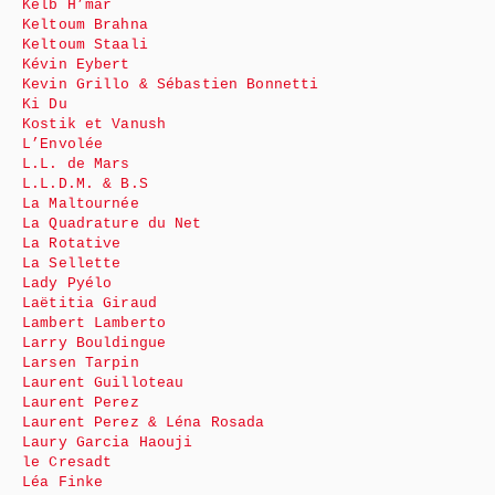
Kelb H’mar
Keltoum Brahna
Keltoum Staali
Kévin Eybert
Kevin Grillo & Sébastien Bonnetti
Ki Du
Kostik et Vanush
L’Envolée
L.L. de Mars
L.L.D.M. & B.S
La Maltournée
La Quadrature du Net
La Rotative
La Sellette
Lady Pyélo
Laëtitia Giraud
Lambert Lamberto
Larry Bouldingue
Larsen Tarpin
Laurent Guilloteau
Laurent Perez
Laurent Perez & Léna Rosada
Laury Garcia Haouji
le Cresadt
Léa Finke