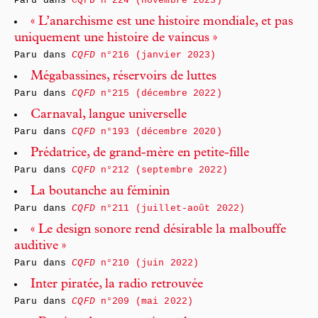
Paru dans
CQFD n°224 (novembre 2023)
« L’anarchisme est une histoire mondiale, et pas
uniquement une histoire de vaincus »
Paru dans
CQFD
n°216 (janvier 2023)
Mégabassines, réservoirs de luttes
Paru dans
CQFD
n°215 (décembre 2022)
Carnaval, langue universelle
Paru dans
CQFD
n°193 (décembre 2020)
Prédatrice, de grand-mère en petite-fille
Paru dans
CQFD
n°212 (septembre 2022)
La boutanche au féminin
Paru dans
CQFD
n°211 (juillet-août 2022)
« Le design sonore rend désirable la malbouffe
auditive »
Paru dans
CQFD
n°210 (juin 2022)
Inter piratée, la radio retrouvée
Paru dans
CQFD
n°209 (mai 2022)