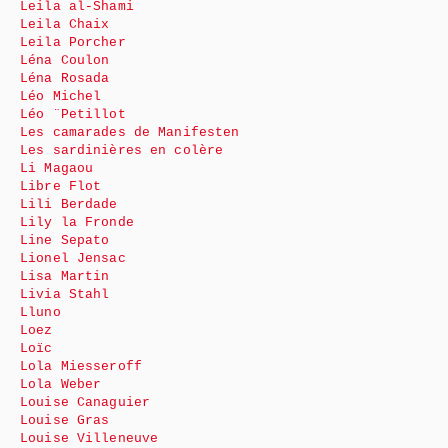
Leila al-Shami
Leila Chaix
Leila Porcher
Léna Coulon
Léna Rosada
Léo Michel
Léo ¨Petillot
Les camarades de Manifesten
Les sardinières en colère
Li Magaou
Libre Flot
Lili Berdade
Lily la Fronde
Line Sepato
Lionel Jensac
Lisa Martin
Livia Stahl
Lluno
Loez
Loïc
Lola Miesseroff
Lola Weber
Louise Canaguier
Louise Gras
Louise Villeneuve