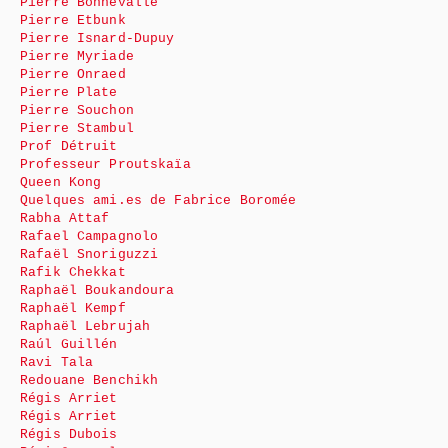
Pierre Bonnevalle
Pierre Etbunk
Pierre Isnard-Dupuy
Pierre Myriade
Pierre Onraed
Pierre Plate
Pierre Souchon
Pierre Stambul
Prof Détruit
Professeur Proutskaïa
Queen Kong
Quelques ami.es de Fabrice Boromée
Rabha Attaf
Rafael Campagnolo
Rafaël Snoriguzzi
Rafik Chekkat
Raphaël Boukandoura
Raphaël Kempf
Raphaël Lebrujah
Raúl Guillén
Ravi Tala
Redouane Benchikh
Régis Arriet
Régis Arriet
Régis Dubois