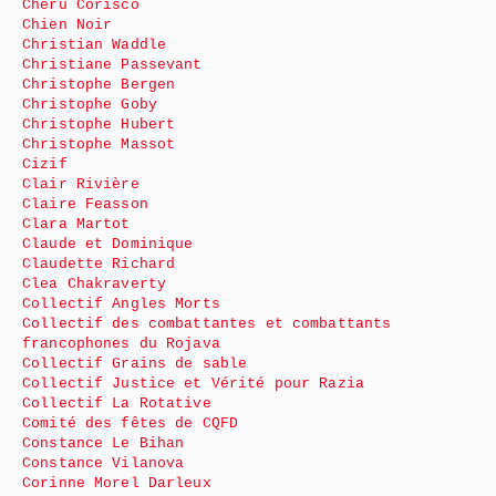
Cheru Corisco
Chien Noir
Christian Waddle
Christiane Passevant
Christophe Bergen
Christophe Goby
Christophe Hubert
Christophe Massot
Cizif
Clair Rivière
Claire Feasson
Clara Martot
Claude et Dominique
Claudette Richard
Clea Chakraverty
Collectif Angles Morts
Collectif des combattantes et combattants
francophones du Rojava
Collectif Grains de sable
Collectif Justice et Vérité pour Razia
Collectif La Rotative
Comité des fêtes de CQFD
Constance Le Bihan
Constance Vilanova
Corinne Morel Darleux