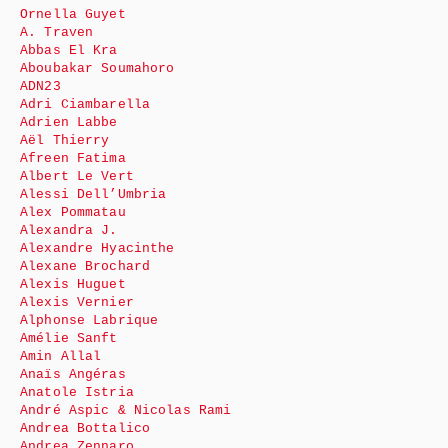
Ornella Guyet
A. Traven
Abbas El Kra
Aboubakar Soumahoro
ADN23
Adri Ciambarella
Adrien Labbe
Aël Thierry
Afreen Fatima
Albert Le Vert
Alessi Dell’Umbria
Alex Pommatau
Alexandra J.
Alexandre Hyacinthe
Alexane Brochard
Alexis Huguet
Alexis Vernier
Alphonse Labrique
Amélie Sanft
Amin Allal
Anaïs Angéras
Anatole Istria
André Aspic & Nicolas Rami
Andrea Bottalico
Andrea Zennaro