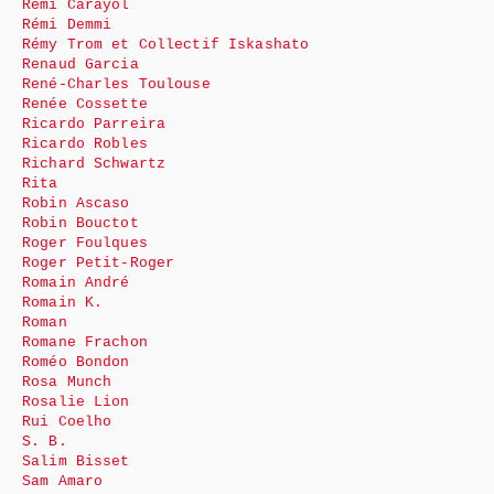
Rémi Carayol
Rémi Demmi
Rémy Trom et Collectif Iskashato
Renaud Garcia
René-Charles Toulouse
Renée Cossette
Ricardo Parreira
Ricardo Robles
Richard Schwartz
Rita
Robin Ascaso
Robin Bouctot
Roger Foulques
Roger Petit-Roger
Romain André
Romain K.
Roman
Romane Frachon
Roméo Bondon
Rosa Munch
Rosalie Lion
Rui Coelho
S. B.
Salim Bisset
Sam Amaro