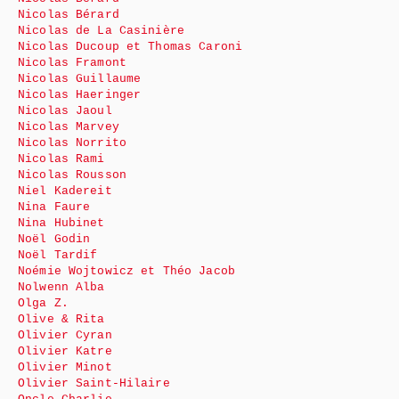
Nicolas Bérard
Nicolas de La Casinière
Nicolas Ducoup et Thomas Caroni
Nicolas Framont
Nicolas Guillaume
Nicolas Haeringer
Nicolas Jaoul
Nicolas Marvey
Nicolas Norrito
Nicolas Rami
Nicolas Rousson
Niel Kadereit
Nina Faure
Nina Hubinet
Noël Godin
Noël Tardif
Noémie Wojtowicz et Théo Jacob
Nolwenn Alba
Olga Z.
Olive & Rita
Olivier Cyran
Olivier Katre
Olivier Minot
Olivier Saint-Hilaire