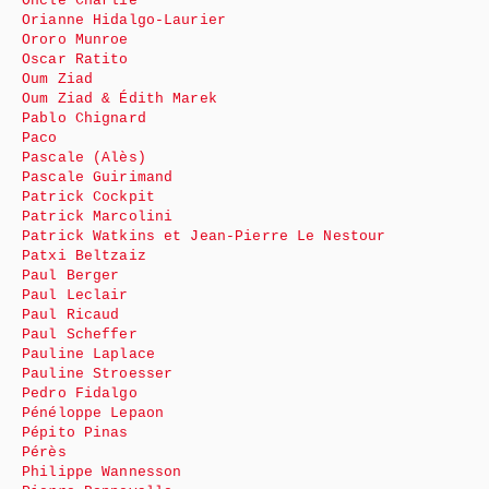
Oncle Charlie
Orianne Hidalgo-Laurier
Ororo Munroe
Oscar Ratito
Oum Ziad
Oum Ziad & Édith Marek
Pablo Chignard
Paco
Pascale (Alès)
Pascale Guirimand
Patrick Cockpit
Patrick Marcolini
Patrick Watkins et Jean-Pierre Le Nestour
Patxi Beltzaiz
Paul Berger
Paul Leclair
Paul Ricaud
Paul Scheffer
Pauline Laplace
Pauline Stroesser
Pedro Fidalgo
Pénéloppe Lepaon
Pépito Pinas
Pérès
Philippe Wannesson