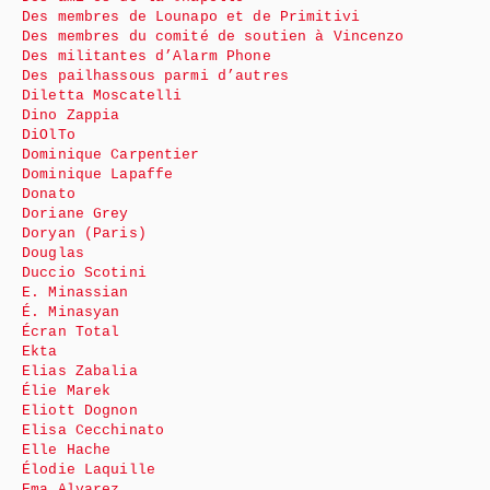
Des membres de Lounapo et de Primitivi
Des membres du comité de soutien à Vincenzo
Des militantes d’Alarm Phone
Des pailhassous parmi d’autres
Diletta Moscatelli
Dino Zappia
DiOlTo
Dominique Carpentier
Dominique Lapaffe
Donato
Doriane Grey
Doryan (Paris)
Douglas
Duccio Scotini
E. Minassian
É. Minasyan
Écran Total
Ekta
Elias Zabalia
Élie Marek
Eliott Dognon
Elisa Cecchinato
Elle Hache
Élodie Laquille
Ema Alvarez