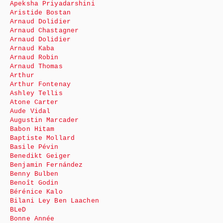
Apeksha Priyadarshini
Aristide Bostan
Arnaud Dolidier
Arnaud Chastagner
Arnaud Dolidier
Arnaud Kaba
Arnaud Robin
Arnaud Thomas
Arthur
Arthur Fontenay
Ashley Tellis
Atone Carter
Aude Vidal
Augustin Marcader
Babon Hitam
Baptiste Mollard
Basile Pévin
Benedikt Geiger
Benjamin Fernández
Benny Bulben
Benoît Godin
Bérénice Kalo
Bilani Ley Ben Laachen
BLeD
Bonne Année