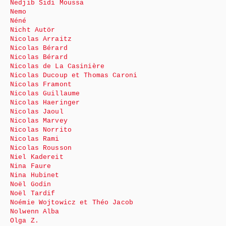
Nedjib Sidi Moussa
Nemo
Néné
Nicht Autör
Nicolas Arraitz
Nicolas Bérard
Nicolas Bérard
Nicolas de La Casinière
Nicolas Ducoup et Thomas Caroni
Nicolas Framont
Nicolas Guillaume
Nicolas Haeringer
Nicolas Jaoul
Nicolas Marvey
Nicolas Norrito
Nicolas Rami
Nicolas Rousson
Niel Kadereit
Nina Faure
Nina Hubinet
Noël Godin
Noël Tardif
Noémie Wojtowicz et Théo Jacob
Nolwenn Alba
Olga Z.