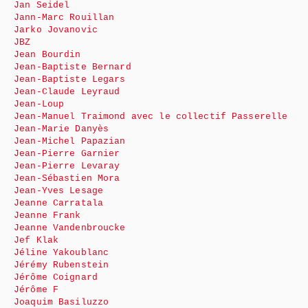
Jan Seidel
Jann-Marc Rouillan
Jarko Jovanovic
JBZ
Jean Bourdin
Jean-Baptiste Bernard
Jean-Baptiste Legars
Jean-Claude Leyraud
Jean-Loup
Jean-Manuel Traimond avec le collectif Passerelle
Jean-Marie Danyès
Jean-Michel Papazian
Jean-Pierre Garnier
Jean-Pierre Levaray
Jean-Sébastien Mora
Jean-Yves Lesage
Jeanne Carratala
Jeanne Frank
Jeanne Vandenbroucke
Jef Klak
Jéline Yakoublanc
Jérémy Rubenstein
Jérôme Coignard
Jérôme F
Joaquim Basiluzzo