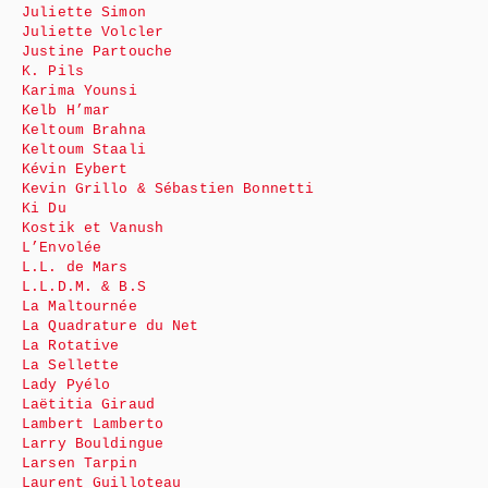
Juliette Simon
Juliette Volcler
Justine Partouche
K. Pils
Karima Younsi
Kelb H’mar
Keltoum Brahna
Keltoum Staali
Kévin Eybert
Kevin Grillo & Sébastien Bonnetti
Ki Du
Kostik et Vanush
L’Envolée
L.L. de Mars
L.L.D.M. & B.S
La Maltournée
La Quadrature du Net
La Rotative
La Sellette
Lady Pyélo
Laëtitia Giraud
Lambert Lamberto
Larry Bouldingue
Larsen Tarpin
Laurent Guilloteau