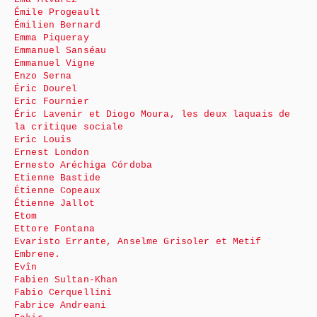
Émile Progeault
Émilien Bernard
Emma Piqueray
Emmanuel Sanséau
Emmanuel Vigne
Enzo Serna
Éric Dourel
Eric Fournier
Éric Lavenir et Diogo Moura, les deux laquais de
la critique sociale
Eric Louis
Ernest London
Ernesto Aréchiga Córdoba
Etienne Bastide
Étienne Copeaux
Étienne Jallot
Etom
Ettore Fontana
Evaristo Errante, Anselme Grisoler et Metif
Embrene.
Evîn
Fabien Sultan-Khan
Fabio Cerquellini
Fabrice Andreani