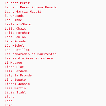
Laurent Perez
Laurent Perez & Léna Rosada
Laury Garcia Haouji
le Cresadt
Léa Finke
Leila al-Shami
Leila Chaix
Leila Porcher
Léna Coulon
Léna Rosada
Léo Michel
Léo ¨Petillot
Les camarades de Manifesten
Les sardinières en colère
Li Magaou
Libre Flot
Lili Berdade
Lily la Fronde
Line Sepato
Lionel Jensac
Lisa Martin
Livia Stahl
Lluno
Loez
Loïc