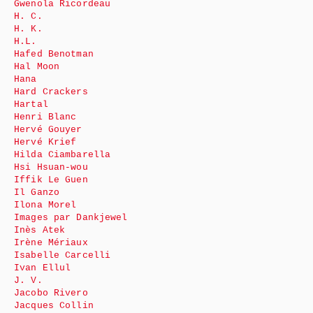
Gwenola Ricordeau
H. C.
H. K.
H.L.
Hafed Benotman
Hal Moon
Hana
Hard Crackers
Hartal
Henri Blanc
Hervé Gouyer
Hervé Krief
Hilda Ciambarella
Hsi Hsuan-wou
Iffik Le Guen
Il Ganzo
Ilona Morel
Images par Dankjewel
Inès Atek
Irène Mériaux
Isabelle Carcelli
Ivan Ellul
J. V.
Jacobo Rivero
Jacques Collin