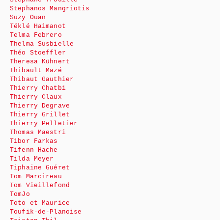
Stephanos Mangriotis
Suzy Ouan
Téklé Haimanot
Telma Febrero
Thelma Susbielle
Théo Stoeffler
Theresa Kühnert
Thibault Mazé
Thibaut Gauthier
Thierry Chatbi
Thierry Claux
Thierry Degrave
Thierry Grillet
Thierry Pelletier
Thomas Maestri
Tibor Farkas
Tifenn Hache
Tilda Meyer
Tiphaine Guéret
Tom Marcireau
Tom Vieillefond
TomJo
Toto et Maurice
Toufik-de-Planoise