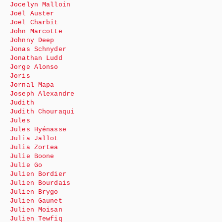
Jocelyn Malloin
Joël Auster
Joël Charbit
John Marcotte
Johnny Deep
Jonas Schnyder
Jonathan Ludd
Jorge Alonso
Joris
Jornal Mapa
Joseph Alexandre
Judith
Judith Chouraqui
Jules
Jules Hyénasse
Julia Jallot
Julia Zortea
Julie Boone
Julie Go
Julien Bordier
Julien Bourdais
Julien Brygo
Julien Gaunet
Julien Moisan
Julien Tewfiq