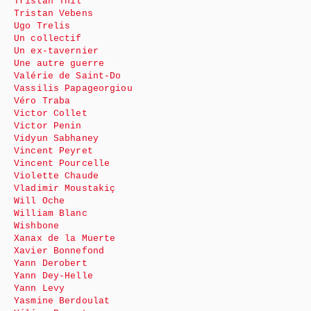
Tristan Thil
Tristan Vebens
Ugo Trelis
Un collectif
Un ex-tavernier
Une autre guerre
Valérie de Saint-Do
Vassilis Papageorgiou
Véro Traba
Victor Collet
Victor Penin
Vidyun Sabhaney
Vincent Peyret
Vincent Pourcelle
Violette Chaude
Vladimir Moustakiç
Will Oche
William Blanc
Wishbone
Xanax de la Muerte
Xavier Bonnefond
Yann Derobert
Yann Dey-Helle
Yann Levy
Yasmine Berdoulat