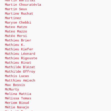
Martin Barzilai
Martin Chouratévla
Martin Seux
Martine Ruchat
Martinez
Maryse Chebbi
Mateo Matzo
Mateo Mazzo
Matéo Morsi
Mathieu Brier
Mathieu K.
Mathieu Kiefer
Mathieu Léonard
Mathieu Rigouste
Mathieu Rivat
Mathilde Blézat
Mathilde Offroy
Mathis Lucas
Matthieu Amiech
Max Bossis
McMurty
Melina Mattia
Mélissa Tomas
Meriem Bioud
Métie Navajo