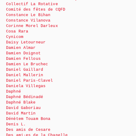
Collectif La Rotative
Comité des fêtes de CQFD
Constance Le Bihan
Constance Vilanova
Corinne Morel Darleux
Cosa Rara
Cynicom
Daisy Letourneur
Damien Almar
Damien Doignot
Damien Fellous
Damien Le Bruchec
Daniel Gaillard
Daniel Mallerin
Daniel Paris-Clavel
Daniela Villegas
Daphné
Daphné Bédinadé
Daphné Blake
David Gaboriau
David Martin
Dénètem Touam Bona
Denis L.
Des amis de Cesare
Des ami·es de la Chapelle