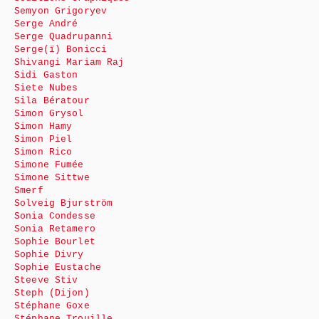
Semyon Grigoryev
Serge André
Serge Quadrupanni
Serge(ï) Bonicci
Shivangi Mariam Raj
Sidi Gaston
Siete Nubes
Sila Bératour
Simon Grysol
Simon Hamy
Simon Piel
Simon Rico
Simone Fumée
Simone Sittwe
Smerf
Solveig Bjurström
Sonia Condesse
Sonia Retamero
Sophie Bourlet
Sophie Divry
Sophie Eustache
Steeve Stiv
Steph (Dijon)
Stéphane Goxe
Stéphane Trouille