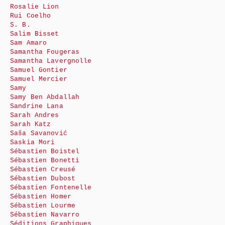
Rosalie Lion
Rui Coelho
S. B.
Salim Bisset
Sam Amaro
Samantha Fougeras
Samantha Lavergnolle
Samuel Gontier
Samuel Mercier
Samy
Samy Ben Abdallah
Sandrine Lana
Sarah Andres
Sarah Katz
Saša Savanović
Saskia Mori
Sébastien Boistel
Sébastien Bonetti
Sébastien Creusé
Sébastien Dubost
Sébastien Fontenelle
Sébastien Homer
Sébastien Lourme
Sébastien Navarro
Séditions Graphiques