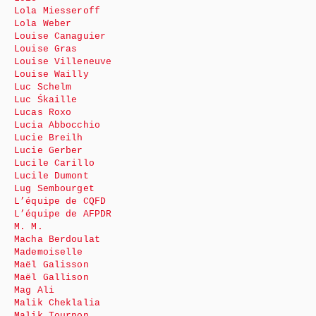
Lola Miesseroff
Lola Weber
Louise Canaguier
Louise Gras
Louise Villeneuve
Louise Wailly
Luc Schelm
Luc Śkaille
Lucas Roxo
Lucia Abbocchio
Lucie Breilh
Lucie Gerber
Lucile Carillo
Lucile Dumont
Lug Sembourget
L’équipe de CQFD
L’équipe de AFPDR
M. M.
Macha Berdoulat
Mademoiselle
Maël Galisson
Maël Gallison
Mag Ali
Malik Cheklalia
Malik Tournon