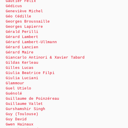
Gautier Félix
Gédicus
Geneviève Michel
Géo Cédille
Georges Broussaille
Georges Lapierre
Gérald Perilli
Gérard Lambert
Gérard Lambert-Ullmann
Gérard Lancien
Gérard Maire
Giancarlo Antinori & Xavier Tabard
Gildas Kerleau
Gilles Lucas
Giulia Beatrice Filpi
Giulia Luciani
Glammour
Guel Utielo
Guénolé
Guillaume de Poinzéreau
Guillaume Vallet
Gurshamshir Singh
Guy (Toulouse)
Guy David
Gwen Hainaux