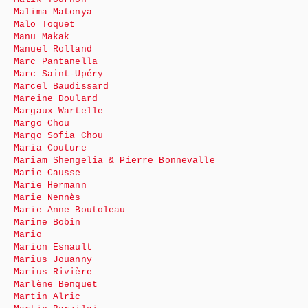
Malima Matonya
Malo Toquet
Manu Makak
Manuel Rolland
Marc Pantanella
Marc Saint-Upéry
Marcel Baudissard
Mareine Doulard
Margaux Wartelle
Margo Chou
Margo Sofia Chou
Maria Couture
Mariam Shengelia & Pierre Bonnevalle
Marie Causse
Marie Hermann
Marie Nennès
Marie-Anne Boutoleau
Marine Bobin
Mario
Marion Esnault
Marius Jouanny
Marius Rivière
Marlène Benquet
Martin Alric