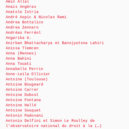
Amin Allal
Anaïs Angéras
Anatole Istria
André Aspic & Nicolas Rami
Andrea Bottalico
Andrea Zennaro
Andréas Ferréol
Angarika G.
Anirban Bhattacharya et Banojyotsna Lahiri
Anissa Tlemcen
Anna (Rennes)
Anna Bahini
Anna Touati
Annabelle Perrin
Anne-Leïla Ollivier
Antoine (Toulouse)
Antoine Bougeard
Antoine Carrer
Antoine Dubost
Antoine Fontana
Antoine Hallé
Antoine Souquet
Antonin Padovani
Antonio Delfini et Simon Le Roulley de
l’observatoire national du droit à la (…)