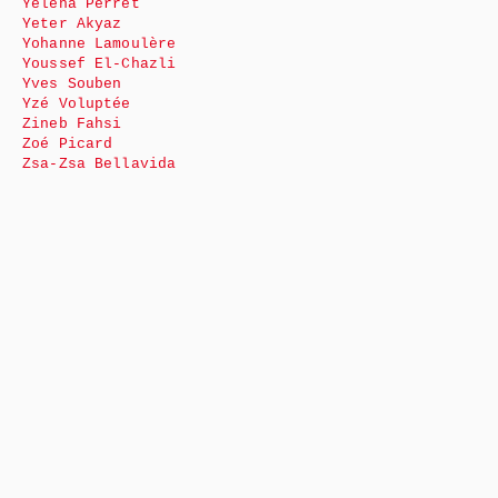
Yéléna Perret
Yeter Akyaz
Yohanne Lamoulère
Youssef El-Chazli
Yves Souben
Yzé Voluptée
Zineb Fahsi
Zoé Picard
Zsa-Zsa Bellavida