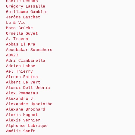
Gaëlle Desnos
Grégory Lassalle
Guillaume Gamblin
Jérôme Baschet
Lu & Vio
Momo Brücke
Ornella Guyet
A. Traven
Abbas El Kra
Aboubakar Soumahoro
ADN23
Adri Ciambarella
Adrien Labbe
Aël Thierry
Afreen Fatima
Albert Le Vert
Alessi Dell’Umbria
Alex Pommatau
Alexandra J.
Alexandre Hyacinthe
Alexane Brochard
Alexis Huguet
Alexis Vernier
Alphonse Labrique
Amélie Sanft