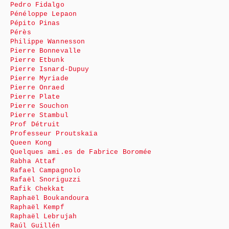
Pedro Fidalgo
Pénéloppe Lepaon
Pépito Pinas
Pérès
Philippe Wannesson
Pierre Bonnevalle
Pierre Etbunk
Pierre Isnard-Dupuy
Pierre Myriade
Pierre Onraed
Pierre Plate
Pierre Souchon
Pierre Stambul
Prof Détruit
Professeur Proutskaïa
Queen Kong
Quelques ami.es de Fabrice Boromée
Rabha Attaf
Rafael Campagnolo
Rafaël Snoriguzzi
Rafik Chekkat
Raphaël Boukandoura
Raphaël Kempf
Raphaël Lebrujah
Raúl Guillén