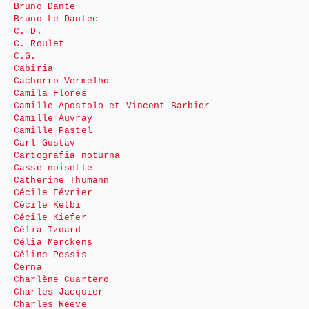
Bruno Dante
Bruno Le Dantec
C. D.
C. Roulet
C.G.
Cabiria
Cachorro Vermelho
Camila Flores
Camille Apostolo et Vincent Barbier
Camille Auvray
Camille Pastel
Carl Gustav
Cartografia noturna
Casse-noisette
Catherine Thumann
Cécile Février
Cécile Ketbi
Cécile Kiefer
Célia Izoard
Célia Merckens
Céline Pessis
Cerna
Charlène Cuartero
Charles Jacquier
Charles Reeve