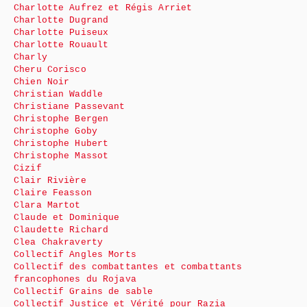
Charlotte Aufrez et Régis Arriet
Charlotte Dugrand
Charlotte Puiseux
Charlotte Rouault
Charly
Cheru Corisco
Chien Noir
Christian Waddle
Christiane Passevant
Christophe Bergen
Christophe Goby
Christophe Hubert
Christophe Massot
Cizif
Clair Rivière
Claire Feasson
Clara Martot
Claude et Dominique
Claudette Richard
Clea Chakraverty
Collectif Angles Morts
Collectif des combattantes et combattants
francophones du Rojava
Collectif Grains de sable
Collectif Justice et Vérité pour Razia