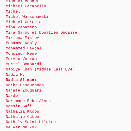
Michaël Bonnet
Michael Garabello
Michel
Michel Warschawski
Mickael Correia
Mina Zapatero
Mira Garou et Donatien Ducasse
Miriana Mislov
Mohamed Kably
Mohammed Fayçal
Monsieur René
Morvan Verron
Muriel Bombardi
Nabiya Khan (Middle East Eye)
Nadia M.
Nadia Slimani
Naïké Desquesnes
Najate Zouggari
Nardo
Narimane Baba Aïssa
Nassir Safi
Nathalia Kloos
Nathalie Caton
Nathaly Saint-Hilaire
Ne var Ne Yok