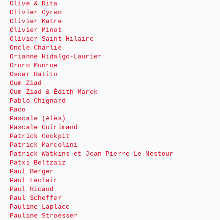
Olive & Rita
Olivier Cyran
Olivier Katre
Olivier Minot
Olivier Saint-Hilaire
Oncle Charlie
Orianne Hidalgo-Laurier
Ororo Munroe
Oscar Ratito
Oum Ziad
Oum Ziad & Édith Marek
Pablo Chignard
Paco
Pascale (Alès)
Pascale Guirimand
Patrick Cockpit
Patrick Marcolini
Patrick Watkins et Jean-Pierre Le Nestour
Patxi Beltzaiz
Paul Berger
Paul Leclair
Paul Ricaud
Paul Scheffer
Pauline Laplace
Pauline Stroesser