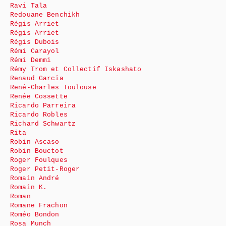
Ravi Tala
Redouane Benchikh
Régis Arriet
Régis Arriet
Régis Dubois
Rémi Carayol
Rémi Demmi
Rémy Trom et Collectif Iskashato
Renaud Garcia
René-Charles Toulouse
Renée Cossette
Ricardo Parreira
Ricardo Robles
Richard Schwartz
Rita
Robin Ascaso
Robin Bouctot
Roger Foulques
Roger Petit-Roger
Romain André
Romain K.
Roman
Romane Frachon
Roméo Bondon
Rosa Munch