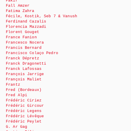
Fakir
Fall Amzer
Fatima Zahra
Fécile, Kostik, Seb 7 & Vanush
Ferdinand Cazalis
Florencia Mazzadi
Florent Gouget
France Fanion
Francesco Nocera
Francis Bernard
Francisco Colaço Pedro
Franck Dépretz
Franck Dragonetti
Franck Lafossas
François Jarrige
François Maliet
Frantz
Fred (Bordeaux)
Fred Alpi
Frédéric Ciriez
Frédéric Gircour
Frédéric Legens
Frédéric Lévêque
Frédéric Peylet
G. Ar Gag