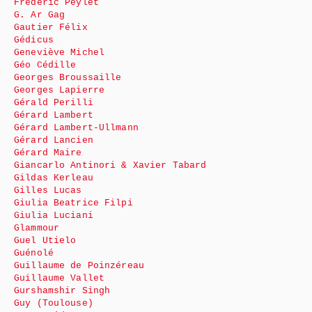
Frédéric Peylet
G. Ar Gag
Gautier Félix
Gédicus
Geneviève Michel
Géo Cédille
Georges Broussaille
Georges Lapierre
Gérald Perilli
Gérard Lambert
Gérard Lambert-Ullmann
Gérard Lancien
Gérard Maire
Giancarlo Antinori & Xavier Tabard
Gildas Kerleau
Gilles Lucas
Giulia Beatrice Filpi
Giulia Luciani
Glammour
Guel Utielo
Guénolé
Guillaume de Poinzéreau
Guillaume Vallet
Gurshamshir Singh
Guy (Toulouse)