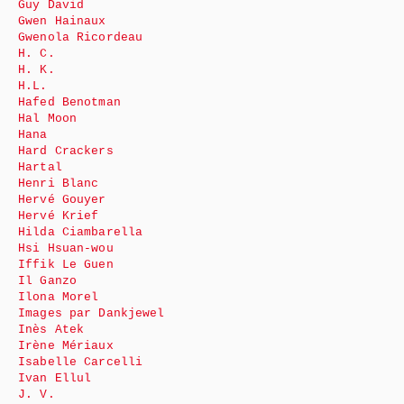
Guy David
Gwen Hainaux
Gwenola Ricordeau
H. C.
H. K.
H.L.
Hafed Benotman
Hal Moon
Hana
Hard Crackers
Hartal
Henri Blanc
Hervé Gouyer
Hervé Krief
Hilda Ciambarella
Hsi Hsuan-wou
Iffik Le Guen
Il Ganzo
Ilona Morel
Images par Dankjewel
Inès Atek
Irène Mériaux
Isabelle Carcelli
Ivan Ellul
J. V.