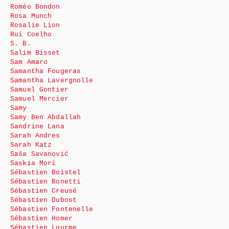
Roméo Bondon
Rosa Munch
Rosalie Lion
Rui Coelho
S. B.
Salim Bisset
Sam Amaro
Samantha Fougeras
Samantha Lavergnolle
Samuel Gontier
Samuel Mercier
Samy
Samy Ben Abdallah
Sandrine Lana
Sarah Andres
Sarah Katz
Saša Savanović
Saskia Mori
Sébastien Boistel
Sébastien Bonetti
Sébastien Creusé
Sébastien Dubost
Sébastien Fontenelle
Sébastien Homer
Sébastien Lourme