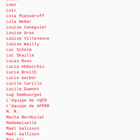
Loez
Loïc
Lola Miesseroff
Lola Weber
Louise Canaguier
Louise Gras
Louise Villeneuve
Louise Wailly
Luc Schelm
Luc Śkaille
Lucas Roxo
Lucia Abbocchio
Lucie Breilh
Lucie Gerber
Lucile Carillo
Lucile Dumont
Lug Sembourget
L’équipe de CQFD
L’équipe de AFPDR
M. M.
Macha Berdoulat
Mademoiselle
Maël Galisson
Maël Gallison
Mag Ali