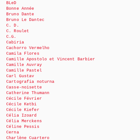
BLeD
Bonne Année
Bruno Dante
Bruno Le Dantec
C. D.
C. Roulet
C.G.
Cabiria
Cachorro Vermelho
Camila Flores
Camille Apostolo et Vincent Barbier
Camille Auvray
Camille Pastel
Carl Gustav
Cartografia noturna
Casse-noisette
Catherine Thumann
Cécile Février
Cécile Ketbi
Cécile Kiefer
Célia Izoard
Célia Merckens
Céline Pessis
Cerna
Charlène Cuartero