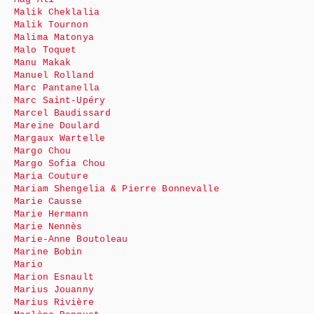
Malik Cheklalia
Malik Tournon
Malima Matonya
Malo Toquet
Manu Makak
Manuel Rolland
Marc Pantanella
Marc Saint-Upéry
Marcel Baudissard
Mareine Doulard
Margaux Wartelle
Margo Chou
Margo Sofia Chou
Maria Couture
Mariam Shengelia & Pierre Bonnevalle
Marie Causse
Marie Hermann
Marie Nennès
Marie-Anne Boutoleau
Marine Bobin
Mario
Marion Esnault
Marius Jouanny
Marius Rivière