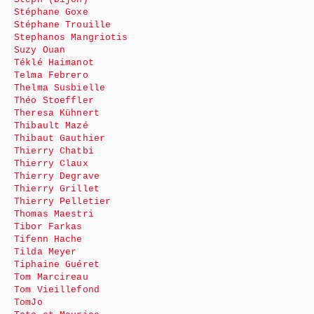
Stéphane Goxe
Stéphane Trouille
Stephanos Mangriotis
Suzy Ouan
Téklé Haimanot
Telma Febrero
Thelma Susbielle
Théo Stoeffler
Theresa Kühnert
Thibault Mazé
Thibaut Gauthier
Thierry Chatbi
Thierry Claux
Thierry Degrave
Thierry Grillet
Thierry Pelletier
Thomas Maestri
Tibor Farkas
Tifenn Hache
Tilda Meyer
Tiphaine Guéret
Tom Marcireau
Tom Vieillefond
TomJo