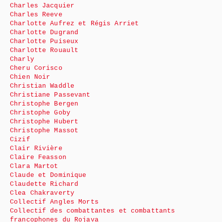
Charles Jacquier
Charles Reeve
Charlotte Aufrez et Régis Arriet
Charlotte Dugrand
Charlotte Puiseux
Charlotte Rouault
Charly
Cheru Corisco
Chien Noir
Christian Waddle
Christiane Passevant
Christophe Bergen
Christophe Goby
Christophe Hubert
Christophe Massot
Cizif
Clair Rivière
Claire Feasson
Clara Martot
Claude et Dominique
Claudette Richard
Clea Chakraverty
Collectif Angles Morts
Collectif des combattantes et combattants
francophones du Rojava