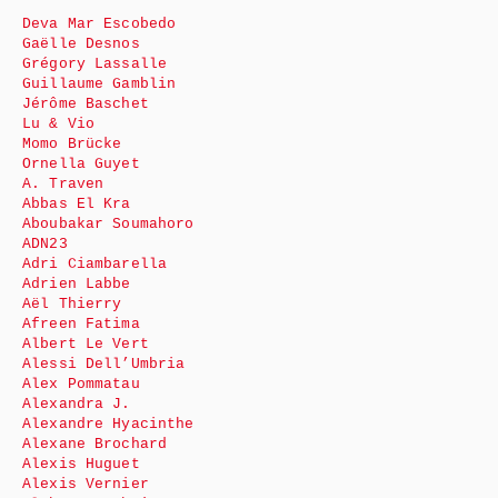
Deva Mar Escobedo
Gaëlle Desnos
Grégory Lassalle
Guillaume Gamblin
Jérôme Baschet
Lu & Vio
Momo Brücke
Ornella Guyet
A. Traven
Abbas El Kra
Aboubakar Soumahoro
ADN23
Adri Ciambarella
Adrien Labbe
Aël Thierry
Afreen Fatima
Albert Le Vert
Alessi Dell’Umbria
Alex Pommatau
Alexandra J.
Alexandre Hyacinthe
Alexane Brochard
Alexis Huguet
Alexis Vernier