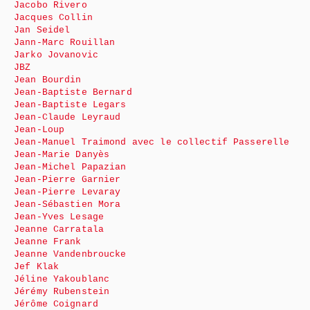
Jacobo Rivero
Jacques Collin
Jan Seidel
Jann-Marc Rouillan
Jarko Jovanovic
JBZ
Jean Bourdin
Jean-Baptiste Bernard
Jean-Baptiste Legars
Jean-Claude Leyraud
Jean-Loup
Jean-Manuel Traimond avec le collectif Passerelle
Jean-Marie Danyès
Jean-Michel Papazian
Jean-Pierre Garnier
Jean-Pierre Levaray
Jean-Sébastien Mora
Jean-Yves Lesage
Jeanne Carratala
Jeanne Frank
Jeanne Vandenbroucke
Jef Klak
Jéline Yakoublanc
Jérémy Rubenstein
Jérôme Coignard