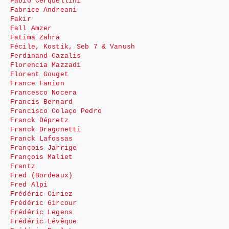
Fabio Cerquellini
Fabrice Andreani
Fakir
Fall Amzer
Fatima Zahra
Fécile, Kostik, Seb 7 & Vanush
Ferdinand Cazalis
Florencia Mazzadi
Florent Gouget
France Fanion
Francesco Nocera
Francis Bernard
Francisco Colaço Pedro
Franck Dépretz
Franck Dragonetti
Franck Lafossas
François Jarrige
François Maliet
Frantz
Fred (Bordeaux)
Fred Alpi
Frédéric Ciriez
Frédéric Gircour
Frédéric Legens
Frédéric Lévêque