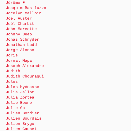
Jérôme F
Joaquim Basiluzzo
Jocelyn Malloin
Joël Auster
Joël Charbit
John Marcotte
Johnny Deep
Jonas Schnyder
Jonathan Ludd
Jorge Alonso
Joris
Jornal Mapa
Joseph Alexandre
Judith
Judith Chouraqui
Jules
Jules Hyénasse
Julia Jallot
Julia Zortea
Julie Boone
Julie Go
Julien Bordier
Julien Bourdais
Julien Brygo
Julien Gaunet