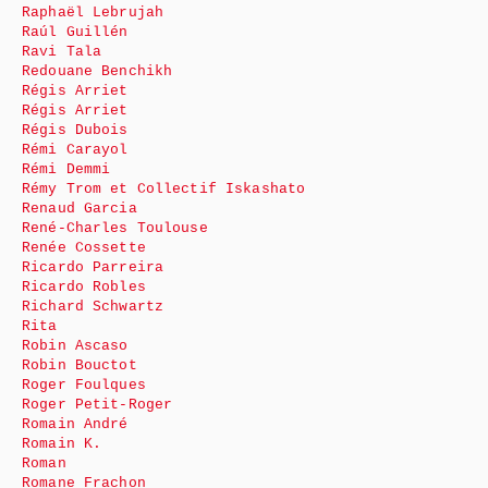
Raphaël Lebrujah
Raúl Guillén
Ravi Tala
Redouane Benchikh
Régis Arriet
Régis Arriet
Régis Dubois
Rémi Carayol
Rémi Demmi
Rémy Trom et Collectif Iskashato
Renaud Garcia
René-Charles Toulouse
Renée Cossette
Ricardo Parreira
Ricardo Robles
Richard Schwartz
Rita
Robin Ascaso
Robin Bouctot
Roger Foulques
Roger Petit-Roger
Romain André
Romain K.
Roman
Romane Frachon