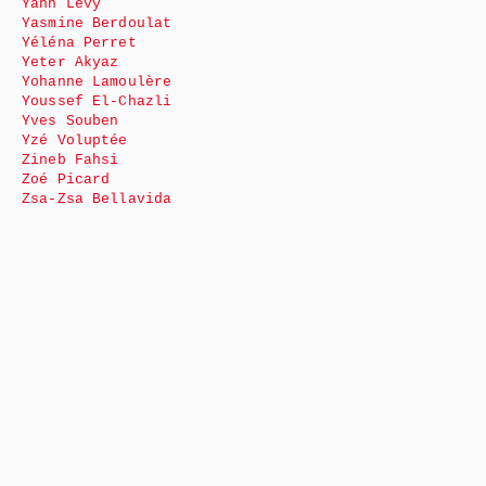
Yann Levy
Yasmine Berdoulat
Yéléna Perret
Yeter Akyaz
Yohanne Lamoulère
Youssef El-Chazli
Yves Souben
Yzé Voluptée
Zineb Fahsi
Zoé Picard
Zsa-Zsa Bellavida