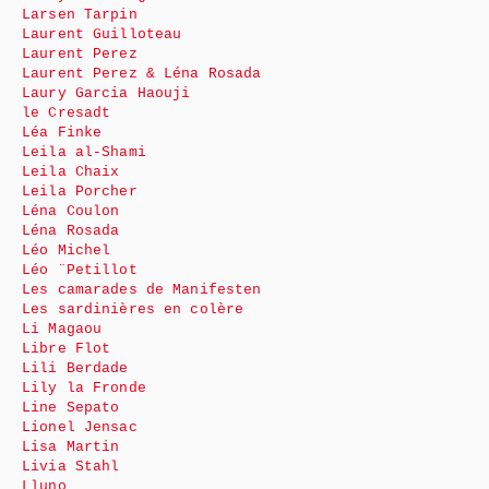
Larsen Tarpin
Laurent Guilloteau
Laurent Perez
Laurent Perez & Léna Rosada
Laury Garcia Haouji
le Cresadt
Léa Finke
Leila al-Shami
Leila Chaix
Leila Porcher
Léna Coulon
Léna Rosada
Léo Michel
Léo ¨Petillot
Les camarades de Manifesten
Les sardinières en colère
Li Magaou
Libre Flot
Lili Berdade
Lily la Fronde
Line Sepato
Lionel Jensac
Lisa Martin
Livia Stahl
Lluno