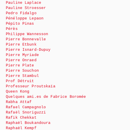
Pauline Laplace
Pauline Stroesser
Pedro Fidalgo
Pénéloppe Lepaon
Pépito Pinas
Pérès
Philippe Wannesson
Pierre Bonnevalle
Pierre Etbunk
Pierre Isnard-Dupuy
Pierre Myriade
Pierre Onraed
Pierre Plate
Pierre Souchon
Pierre Stambul
Prof Détruit
Professeur Proutskaïa
Queen Kong
Quelques ami.es de Fabrice Boromée
Rabha Attaf
Rafael Campagnolo
Rafaël Snoriguzzi
Rafik Chekkat
Raphaël Boukandoura
Raphaël Kempf