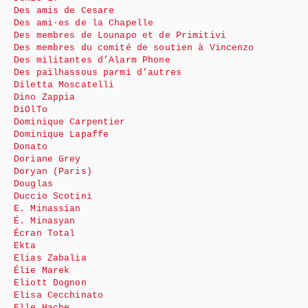
Des amis de Cesare
Des ami·es de la Chapelle
Des membres de Lounapo et de Primitivi
Des membres du comité de soutien à Vincenzo
Des militantes d’Alarm Phone
Des pailhassous parmi d’autres
Diletta Moscatelli
Dino Zappia
DiOlTo
Dominique Carpentier
Dominique Lapaffe
Donato
Doriane Grey
Doryan (Paris)
Douglas
Duccio Scotini
E. Minassian
É. Minasyan
Écran Total
Ekta
Elias Zabalia
Élie Marek
Eliott Dognon
Elisa Cecchinato
Elle Hache