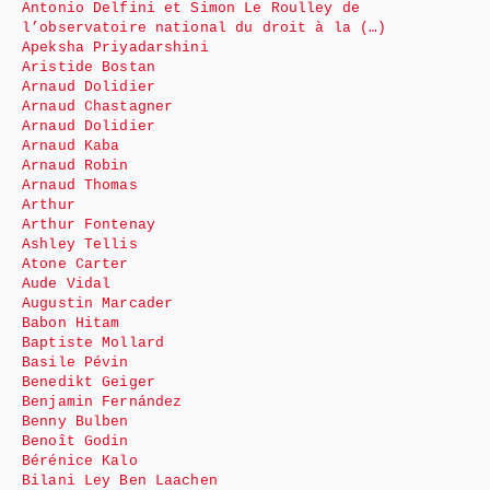
Antonio Delfini et Simon Le Roulley de
l’observatoire national du droit à la (…)
Apeksha Priyadarshini
Aristide Bostan
Arnaud Dolidier
Arnaud Chastagner
Arnaud Dolidier
Arnaud Kaba
Arnaud Robin
Arnaud Thomas
Arthur
Arthur Fontenay
Ashley Tellis
Atone Carter
Aude Vidal
Augustin Marcader
Babon Hitam
Baptiste Mollard
Basile Pévin
Benedikt Geiger
Benjamin Fernández
Benny Bulben
Benoît Godin
Bérénice Kalo
Bilani Ley Ben Laachen