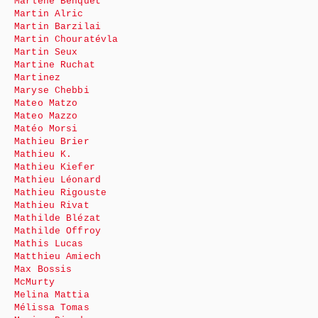
Marlène Benquet
Martin Alric
Martin Barzilai
Martin Chouratévla
Martin Seux
Martine Ruchat
Martinez
Maryse Chebbi
Mateo Matzo
Mateo Mazzo
Matéo Morsi
Mathieu Brier
Mathieu K.
Mathieu Kiefer
Mathieu Léonard
Mathieu Rigouste
Mathieu Rivat
Mathilde Blézat
Mathilde Offroy
Mathis Lucas
Matthieu Amiech
Max Bossis
McMurty
Melina Mattia
Mélissa Tomas