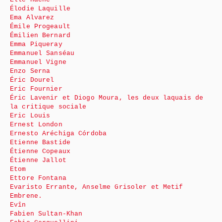
Élodie Laquille
Ema Alvarez
Émile Progeault
Émilien Bernard
Emma Piqueray
Emmanuel Sanséau
Emmanuel Vigne
Enzo Serna
Éric Dourel
Eric Fournier
Éric Lavenir et Diogo Moura, les deux laquais de
la critique sociale
Eric Louis
Ernest London
Ernesto Aréchiga Córdoba
Etienne Bastide
Étienne Copeaux
Étienne Jallot
Etom
Ettore Fontana
Evaristo Errante, Anselme Grisoler et Metif
Embrene.
Evîn
Fabien Sultan-Khan