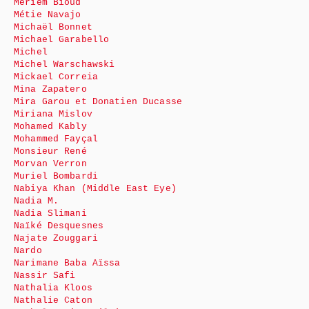
Meriem Bioud
Métie Navajo
Michaël Bonnet
Michael Garabello
Michel
Michel Warschawski
Mickael Correia
Mina Zapatero
Mira Garou et Donatien Ducasse
Miriana Mislov
Mohamed Kably
Mohammed Fayçal
Monsieur René
Morvan Verron
Muriel Bombardi
Nabiya Khan (Middle East Eye)
Nadia M.
Nadia Slimani
Naïké Desquesnes
Najate Zouggari
Nardo
Narimane Baba Aïssa
Nassir Safi
Nathalia Kloos
Nathalie Caton