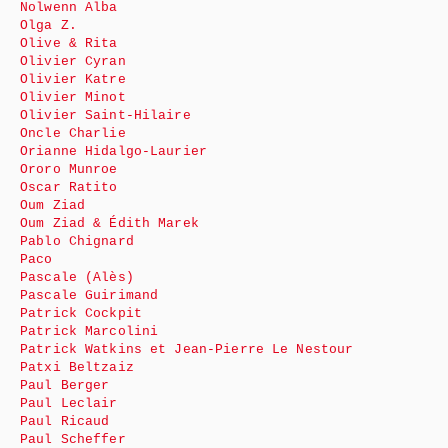
Nolwenn Alba
Olga Z.
Olive & Rita
Olivier Cyran
Olivier Katre
Olivier Minot
Olivier Saint-Hilaire
Oncle Charlie
Orianne Hidalgo-Laurier
Ororo Munroe
Oscar Ratito
Oum Ziad
Oum Ziad & Édith Marek
Pablo Chignard
Paco
Pascale (Alès)
Pascale Guirimand
Patrick Cockpit
Patrick Marcolini
Patrick Watkins et Jean-Pierre Le Nestour
Patxi Beltzaiz
Paul Berger
Paul Leclair
Paul Ricaud
Paul Scheffer