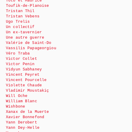
Toto et Maurice
Toufik-de-Planoise
Tristan Thil
Tristan Vebens
Ugo Trelis
Un collectif
Un ex-tavernier
Une autre guerre
Valérie de Saint-Do
Vassilis Papageorgiou
Véro Traba
Victor Collet
Victor Penin
Vidyun Sabhaney
Vincent Peyret
Vincent Pourcelle
Violette Chaude
Vladimir Moustakiç
Will Oche
William Blanc
Wishbone
Xanax de la Muerte
Xavier Bonnefond
Yann Derobert
Yann Dey-Helle