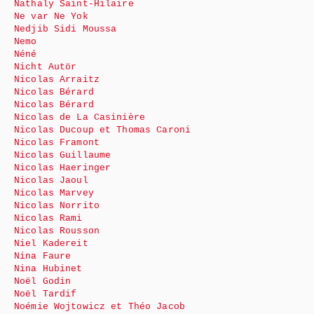
Nathaly Saint-Hilaire
Ne var Ne Yok
Nedjib Sidi Moussa
Nemo
Néné
Nicht Autör
Nicolas Arraitz
Nicolas Bérard
Nicolas Bérard
Nicolas de La Casinière
Nicolas Ducoup et Thomas Caroni
Nicolas Framont
Nicolas Guillaume
Nicolas Haeringer
Nicolas Jaoul
Nicolas Marvey
Nicolas Norrito
Nicolas Rami
Nicolas Rousson
Niel Kadereit
Nina Faure
Nina Hubinet
Noël Godin
Noël Tardif
Noémie Wojtowicz et Théo Jacob