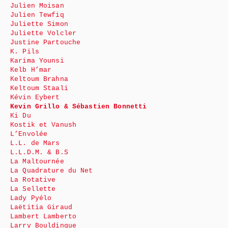
Julien Moisan
Julien Tewfiq
Juliette Simon
Juliette Volcler
Justine Partouche
K. Pils
Karima Younsi
Kelb H’mar
Keltoum Brahna
Keltoum Staali
Kévin Eybert
Kevin Grillo & Sébastien Bonnetti
Ki Du
Kostik et Vanush
L’Envolée
L.L. de Mars
L.L.D.M. & B.S
La Maltournée
La Quadrature du Net
La Rotative
La Sellette
Lady Pyélo
Laëtitia Giraud
Lambert Lamberto
Larry Bouldingue