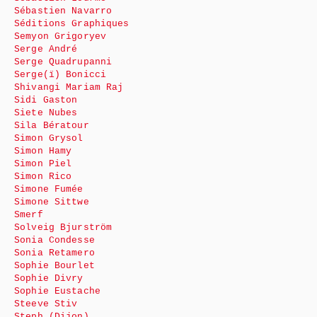
Sébastien Navarro
Séditions Graphiques
Semyon Grigoryev
Serge André
Serge Quadrupanni
Serge(ï) Bonicci
Shivangi Mariam Raj
Sidi Gaston
Siete Nubes
Sila Bératour
Simon Grysol
Simon Hamy
Simon Piel
Simon Rico
Simone Fumée
Simone Sittwe
Smerf
Solveig Bjurström
Sonia Condesse
Sonia Retamero
Sophie Bourlet
Sophie Divry
Sophie Eustache
Steeve Stiv
Steph (Dijon)