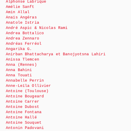
Alphonse Labrique
Amélie Sanft
Amin Allal
Anaïs Angéras
Anatole Istria
André Aspic & Nicolas Rami
Andrea Bottalico
Andrea Zennaro
Andréas Ferréol
Angarika G.
Anirban Bhattacharya et Banojyotsna Lahiri
Anissa Tlemcen
Anna (Rennes)
Anna Bahini
Anna Touati
Annabelle Perrin
Anne-Leïla Ollivier
Antoine (Toulouse)
Antoine Bougeard
Antoine Carrer
Antoine Dubost
Antoine Fontana
Antoine Hallé
Antoine Souquet
Antonin Padovani