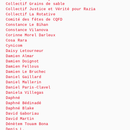
Collectif Grains de sable
Collectif Justice et Vérité pour Razia
Collectif La Rotative
Comité des fêtes de CQFD
Constance Le Bihan
Constance Vilanova
Corinne Morel Darleux
Cosa Rara
Cynicom
Daisy Letourneur
Damien Almar
Damien Doignot
Damien Fellous
Damien Le Bruchec
Daniel Gaillard
Daniel Mallerin
Daniel Paris-Clavel
Daniela Villegas
Daphné
Daphné Bédinadé
Daphné Blake
David Gaboriau
David Martin
Dénètem Touam Bona
Denis L.