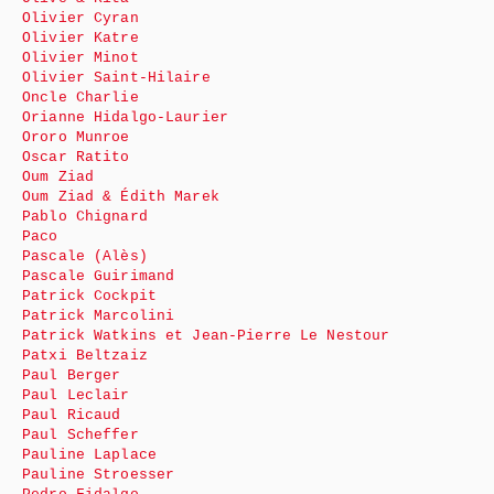
Olivier Cyran
Olivier Katre
Olivier Minot
Olivier Saint-Hilaire
Oncle Charlie
Orianne Hidalgo-Laurier
Ororo Munroe
Oscar Ratito
Oum Ziad
Oum Ziad & Édith Marek
Pablo Chignard
Paco
Pascale (Alès)
Pascale Guirimand
Patrick Cockpit
Patrick Marcolini
Patrick Watkins et Jean-Pierre Le Nestour
Patxi Beltzaiz
Paul Berger
Paul Leclair
Paul Ricaud
Paul Scheffer
Pauline Laplace
Pauline Stroesser