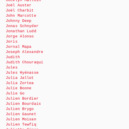
Jocelyn Malloin
Joël Auster
Joël Charbit
John Marcotte
Johnny Deep
Jonas Schnyder
Jonathan Ludd
Jorge Alonso
Joris
Jornal Mapa
Joseph Alexandre
Judith
Judith Chouraqui
Jules
Jules Hyénasse
Julia Jallot
Julia Zortea
Julie Boone
Julie Go
Julien Bordier
Julien Bourdais
Julien Brygo
Julien Gaunet
Julien Moisan
Julien Tewfiq