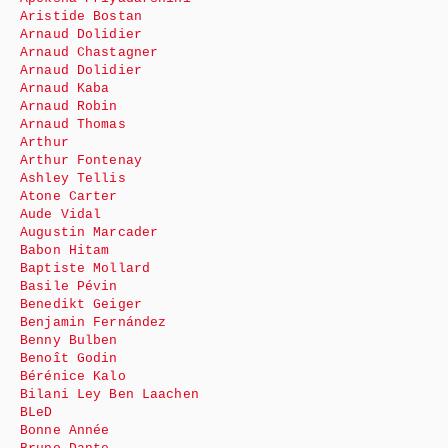
Aristide Bostan
Arnaud Dolidier
Arnaud Chastagner
Arnaud Dolidier
Arnaud Kaba
Arnaud Robin
Arnaud Thomas
Arthur
Arthur Fontenay
Ashley Tellis
Atone Carter
Aude Vidal
Augustin Marcader
Babon Hitam
Baptiste Mollard
Basile Pévin
Benedikt Geiger
Benjamin Fernández
Benny Bulben
Benoît Godin
Bérénice Kalo
Bilani Ley Ben Laachen
BLeD
Bonne Année