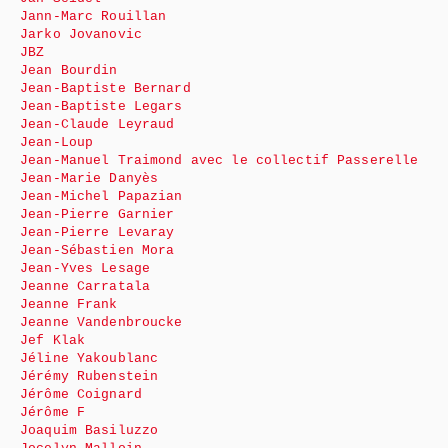
Jann-Marc Rouillan
Jarko Jovanovic
JBZ
Jean Bourdin
Jean-Baptiste Bernard
Jean-Baptiste Legars
Jean-Claude Leyraud
Jean-Loup
Jean-Manuel Traimond avec le collectif Passerelle
Jean-Marie Danyès
Jean-Michel Papazian
Jean-Pierre Garnier
Jean-Pierre Levaray
Jean-Sébastien Mora
Jean-Yves Lesage
Jeanne Carratala
Jeanne Frank
Jeanne Vandenbroucke
Jef Klak
Jéline Yakoublanc
Jérémy Rubenstein
Jérôme Coignard
Jérôme F
Joaquim Basiluzzo