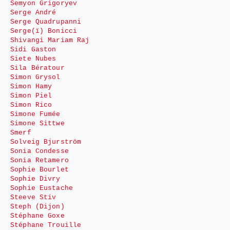
Semyon Grigoryev
Serge André
Serge Quadrupanni
Serge(ï) Bonicci
Shivangi Mariam Raj
Sidi Gaston
Siete Nubes
Sila Bératour
Simon Grysol
Simon Hamy
Simon Piel
Simon Rico
Simone Fumée
Simone Sittwe
Smerf
Solveig Bjurström
Sonia Condesse
Sonia Retamero
Sophie Bourlet
Sophie Divry
Sophie Eustache
Steeve Stiv
Steph (Dijon)
Stéphane Goxe
Stéphane Trouille