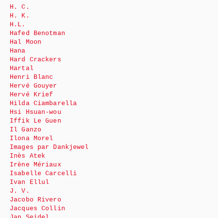
H. C.
H. K.
H.L.
Hafed Benotman
Hal Moon
Hana
Hard Crackers
Hartal
Henri Blanc
Hervé Gouyer
Hervé Krief
Hilda Ciambarella
Hsi Hsuan-wou
Iffik Le Guen
Il Ganzo
Ilona Morel
Images par Dankjewel
Inès Atek
Irène Mériaux
Isabelle Carcelli
Ivan Ellul
J. V.
Jacobo Rivero
Jacques Collin
Jan Seidel