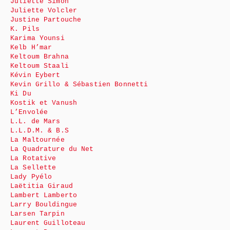
Juliette Simon
Juliette Volcler
Justine Partouche
K. Pils
Karima Younsi
Kelb H’mar
Keltoum Brahna
Keltoum Staali
Kévin Eybert
Kevin Grillo & Sébastien Bonnetti
Ki Du
Kostik et Vanush
L’Envolée
L.L. de Mars
L.L.D.M. & B.S
La Maltournée
La Quadrature du Net
La Rotative
La Sellette
Lady Pyélo
Laëtitia Giraud
Lambert Lamberto
Larry Bouldingue
Larsen Tarpin
Laurent Guilloteau