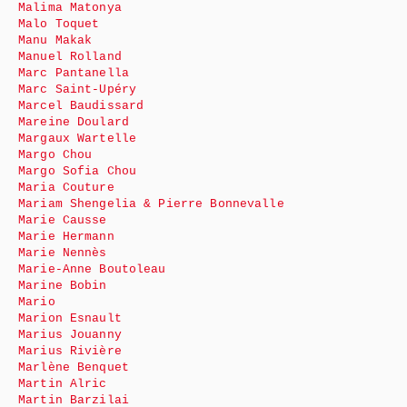
Malima Matonya
Malo Toquet
Manu Makak
Manuel Rolland
Marc Pantanella
Marc Saint-Upéry
Marcel Baudissard
Mareine Doulard
Margaux Wartelle
Margo Chou
Margo Sofia Chou
Maria Couture
Mariam Shengelia & Pierre Bonnevalle
Marie Causse
Marie Hermann
Marie Nennès
Marie-Anne Boutoleau
Marine Bobin
Mario
Marion Esnault
Marius Jouanny
Marius Rivière
Marlène Benquet
Martin Alric
Martin Barzilai