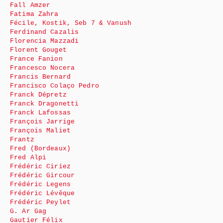
Fall Amzer
Fatima Zahra
Fécile, Kostik, Seb 7 & Vanush
Ferdinand Cazalis
Florencia Mazzadi
Florent Gouget
France Fanion
Francesco Nocera
Francis Bernard
Francisco Colaço Pedro
Franck Dépretz
Franck Dragonetti
Franck Lafossas
François Jarrige
François Maliet
Frantz
Fred (Bordeaux)
Fred Alpi
Frédéric Ciriez
Frédéric Gircour
Frédéric Legens
Frédéric Lévêque
Frédéric Peylet
G. Ar Gag
Gautier Félix