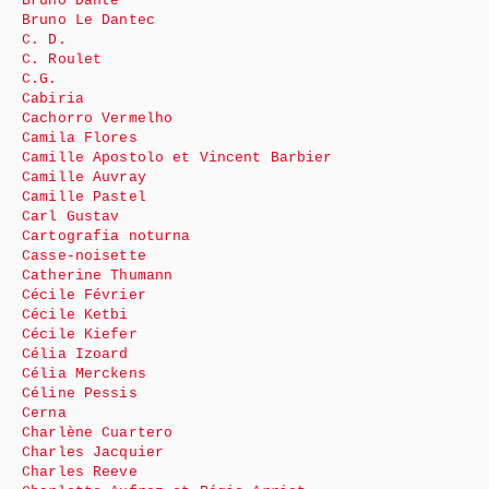
Bruno Dante
Bruno Le Dantec
C. D.
C. Roulet
C.G.
Cabiria
Cachorro Vermelho
Camila Flores
Camille Apostolo et Vincent Barbier
Camille Auvray
Camille Pastel
Carl Gustav
Cartografia noturna
Casse-noisette
Catherine Thumann
Cécile Février
Cécile Ketbi
Cécile Kiefer
Célia Izoard
Célia Merckens
Céline Pessis
Cerna
Charlène Cuartero
Charles Jacquier
Charles Reeve