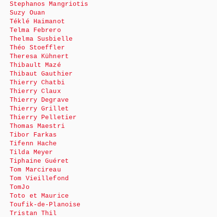
Stephanos Mangriotis
Suzy Ouan
Téklé Haimanot
Telma Febrero
Thelma Susbielle
Théo Stoeffler
Theresa Kühnert
Thibault Mazé
Thibaut Gauthier
Thierry Chatbi
Thierry Claux
Thierry Degrave
Thierry Grillet
Thierry Pelletier
Thomas Maestri
Tibor Farkas
Tifenn Hache
Tilda Meyer
Tiphaine Guéret
Tom Marcireau
Tom Vieillefond
TomJo
Toto et Maurice
Toufik-de-Planoise
Tristan Thil