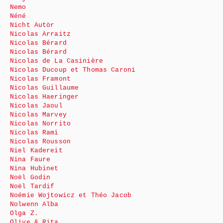
Nemo
Néné
Nicht Autör
Nicolas Arraitz
Nicolas Bérard
Nicolas Bérard
Nicolas de La Casinière
Nicolas Ducoup et Thomas Caroni
Nicolas Framont
Nicolas Guillaume
Nicolas Haeringer
Nicolas Jaoul
Nicolas Marvey
Nicolas Norrito
Nicolas Rami
Nicolas Rousson
Niel Kadereit
Nina Faure
Nina Hubinet
Noël Godin
Noël Tardif
Noémie Wojtowicz et Théo Jacob
Nolwenn Alba
Olga Z.
Olive & Rita