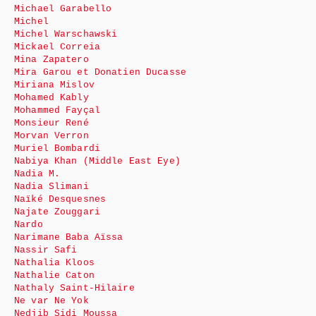
Michael Garabello
Michel
Michel Warschawski
Mickael Correia
Mina Zapatero
Mira Garou et Donatien Ducasse
Miriana Mislov
Mohamed Kably
Mohammed Fayçal
Monsieur René
Morvan Verron
Muriel Bombardi
Nabiya Khan (Middle East Eye)
Nadia M.
Nadia Slimani
Naïké Desquesnes
Najate Zouggari
Nardo
Narimane Baba Aïssa
Nassir Safi
Nathalia Kloos
Nathalie Caton
Nathaly Saint-Hilaire
Ne var Ne Yok
Nedjib Sidi Moussa