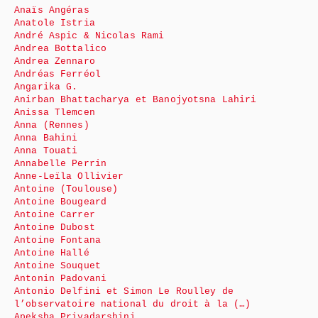
Anaïs Angéras
Anatole Istria
André Aspic & Nicolas Rami
Andrea Bottalico
Andrea Zennaro
Andréas Ferréol
Angarika G.
Anirban Bhattacharya et Banojyotsna Lahiri
Anissa Tlemcen
Anna (Rennes)
Anna Bahini
Anna Touati
Annabelle Perrin
Anne-Leïla Ollivier
Antoine (Toulouse)
Antoine Bougeard
Antoine Carrer
Antoine Dubost
Antoine Fontana
Antoine Hallé
Antoine Souquet
Antonin Padovani
Antonio Delfini et Simon Le Roulley de
l’observatoire national du droit à la (…)
Apeksha Priyadarshini