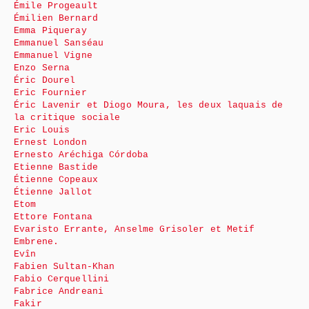
Émile Progeault
Émilien Bernard
Emma Piqueray
Emmanuel Sanséau
Emmanuel Vigne
Enzo Serna
Éric Dourel
Eric Fournier
Éric Lavenir et Diogo Moura, les deux laquais de
la critique sociale
Eric Louis
Ernest London
Ernesto Aréchiga Córdoba
Etienne Bastide
Étienne Copeaux
Étienne Jallot
Etom
Ettore Fontana
Evaristo Errante, Anselme Grisoler et Metif
Embrene.
Evîn
Fabien Sultan-Khan
Fabio Cerquellini
Fabrice Andreani
Fakir