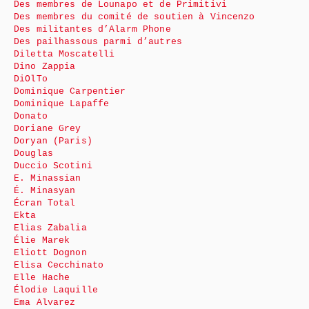
Des membres de Lounapo et de Primitivi
Des membres du comité de soutien à Vincenzo
Des militantes d’Alarm Phone
Des pailhassous parmi d’autres
Diletta Moscatelli
Dino Zappia
DiOlTo
Dominique Carpentier
Dominique Lapaffe
Donato
Doriane Grey
Doryan (Paris)
Douglas
Duccio Scotini
E. Minassian
É. Minasyan
Écran Total
Ekta
Elias Zabalia
Élie Marek
Eliott Dognon
Elisa Cecchinato
Elle Hache
Élodie Laquille
Ema Alvarez