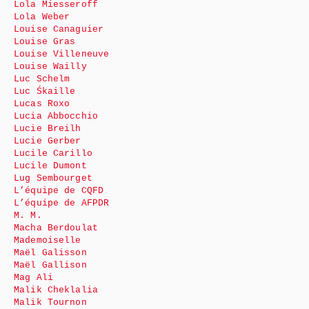
Lola Miesseroff
Lola Weber
Louise Canaguier
Louise Gras
Louise Villeneuve
Louise Wailly
Luc Schelm
Luc Śkaille
Lucas Roxo
Lucia Abbocchio
Lucie Breilh
Lucie Gerber
Lucile Carillo
Lucile Dumont
Lug Sembourget
L’équipe de CQFD
L’équipe de AFPDR
M. M.
Macha Berdoulat
Mademoiselle
Maël Galisson
Maël Gallison
Mag Ali
Malik Cheklalia
Malik Tournon