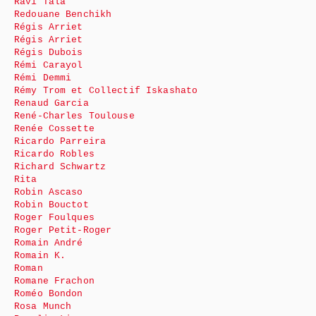
Ravi Tala
Redouane Benchikh
Régis Arriet
Régis Arriet
Régis Dubois
Rémi Carayol
Rémi Demmi
Rémy Trom et Collectif Iskashato
Renaud Garcia
René-Charles Toulouse
Renée Cossette
Ricardo Parreira
Ricardo Robles
Richard Schwartz
Rita
Robin Ascaso
Robin Bouctot
Roger Foulques
Roger Petit-Roger
Romain André
Romain K.
Roman
Romane Frachon
Roméo Bondon
Rosa Munch