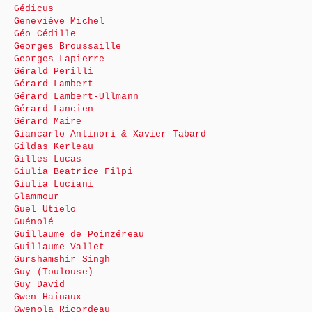
Gédicus
Geneviève Michel
Géo Cédille
Georges Broussaille
Georges Lapierre
Gérald Perilli
Gérard Lambert
Gérard Lambert-Ullmann
Gérard Lancien
Gérard Maire
Giancarlo Antinori & Xavier Tabard
Gildas Kerleau
Gilles Lucas
Giulia Beatrice Filpi
Giulia Luciani
Glammour
Guel Utielo
Guénolé
Guillaume de Poinzéreau
Guillaume Vallet
Gurshamshir Singh
Guy (Toulouse)
Guy David
Gwen Hainaux
Gwenola Ricordeau