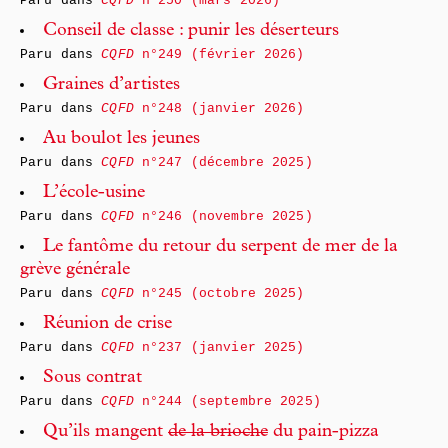
Paru dans
CQFD
n°250 (mars 2026)
Conseil de classe : punir les déserteurs
Paru dans
CQFD
n°249 (février 2026)
Graines d’artistes
Paru dans
CQFD
n°248 (janvier 2026)
Au boulot les jeunes
Paru dans
CQFD
n°247 (décembre 2025)
L’école-usine
Paru dans
CQFD
n°246 (novembre 2025)
Le fantôme du retour du serpent de mer de la
grève générale
Paru dans
CQFD
n°245 (octobre 2025)
Réunion de crise
Paru dans
CQFD
n°237 (janvier 2025)
Sous contrat
Paru dans
CQFD
n°244 (septembre 2025)
Qu’ils mangent
de la brioche
du pain-pizza