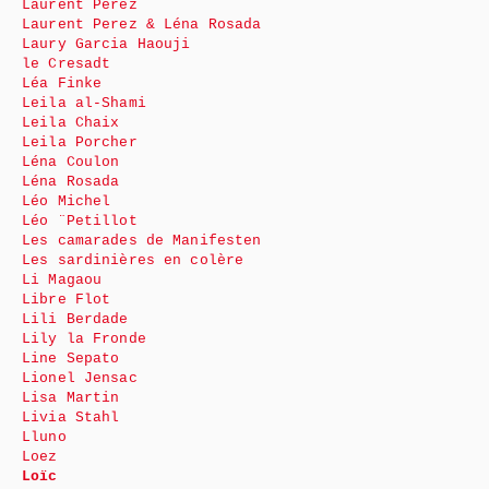
Laurent Perez
Laurent Perez & Léna Rosada
Laury Garcia Haouji
le Cresadt
Léa Finke
Leila al-Shami
Leila Chaix
Leila Porcher
Léna Coulon
Léna Rosada
Léo Michel
Léo ¨Petillot
Les camarades de Manifesten
Les sardinières en colère
Li Magaou
Libre Flot
Lili Berdade
Lily la Fronde
Line Sepato
Lionel Jensac
Lisa Martin
Livia Stahl
Lluno
Loez
Loïc