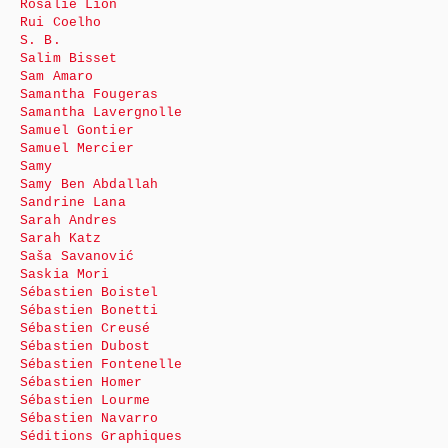
Rosalie Lion
Rui Coelho
S. B.
Salim Bisset
Sam Amaro
Samantha Fougeras
Samantha Lavergnolle
Samuel Gontier
Samuel Mercier
Samy
Samy Ben Abdallah
Sandrine Lana
Sarah Andres
Sarah Katz
Saša Savanović
Saskia Mori
Sébastien Boistel
Sébastien Bonetti
Sébastien Creusé
Sébastien Dubost
Sébastien Fontenelle
Sébastien Homer
Sébastien Lourme
Sébastien Navarro
Séditions Graphiques