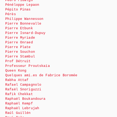
Pedro Fidalgo
Pénéloppe Lepaon
Pépito Pinas
Pérès
Philippe Wannesson
Pierre Bonnevalle
Pierre Etbunk
Pierre Isnard-Dupuy
Pierre Myriade
Pierre Onraed
Pierre Plate
Pierre Souchon
Pierre Stambul
Prof Détruit
Professeur Proutskaïa
Queen Kong
Quelques ami.es de Fabrice Boromée
Rabha Attaf
Rafael Campagnolo
Rafaël Snoriguzzi
Rafik Chekkat
Raphaël Boukandoura
Raphaël Kempf
Raphaël Lebrujah
Raúl Guillén