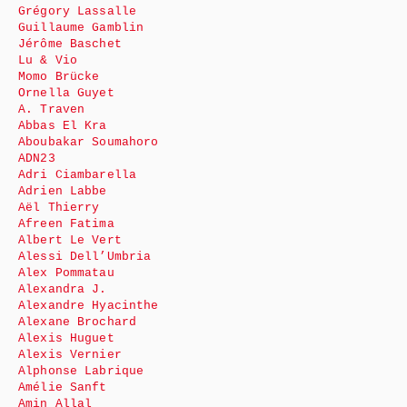
Grégory Lassalle
Guillaume Gamblin
Jérôme Baschet
Lu & Vio
Momo Brücke
Ornella Guyet
A. Traven
Abbas El Kra
Aboubakar Soumahoro
ADN23
Adri Ciambarella
Adrien Labbe
Aël Thierry
Afreen Fatima
Albert Le Vert
Alessi Dell’Umbria
Alex Pommatau
Alexandra J.
Alexandre Hyacinthe
Alexane Brochard
Alexis Huguet
Alexis Vernier
Alphonse Labrique
Amélie Sanft
Amin Allal