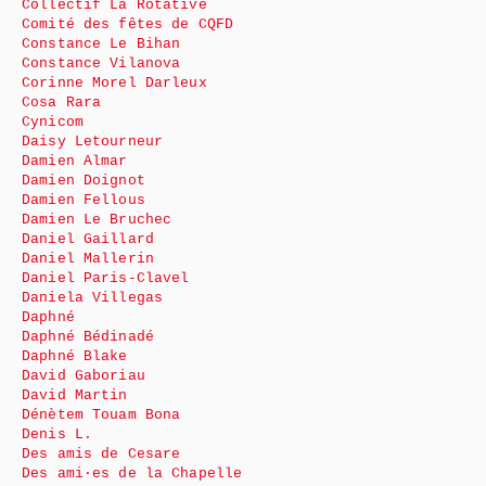
Collectif La Rotative
Comité des fêtes de CQFD
Constance Le Bihan
Constance Vilanova
Corinne Morel Darleux
Cosa Rara
Cynicom
Daisy Letourneur
Damien Almar
Damien Doignot
Damien Fellous
Damien Le Bruchec
Daniel Gaillard
Daniel Mallerin
Daniel Paris-Clavel
Daniela Villegas
Daphné
Daphné Bédinadé
Daphné Blake
David Gaboriau
David Martin
Dénètem Touam Bona
Denis L.
Des amis de Cesare
Des ami·es de la Chapelle