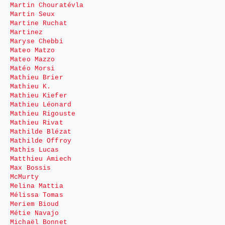
Martin Chouratévla
Martin Seux
Martine Ruchat
Martinez
Maryse Chebbi
Mateo Matzo
Mateo Mazzo
Matéo Morsi
Mathieu Brier
Mathieu K.
Mathieu Kiefer
Mathieu Léonard
Mathieu Rigouste
Mathieu Rivat
Mathilde Blézat
Mathilde Offroy
Mathis Lucas
Matthieu Amiech
Max Bossis
McMurty
Melina Mattia
Mélissa Tomas
Meriem Bioud
Métie Navajo
Michaël Bonnet