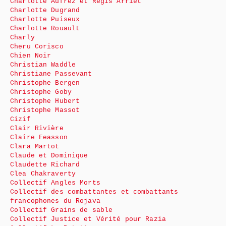
Charlotte Aufrez et Régis Arriet
Charlotte Dugrand
Charlotte Puiseux
Charlotte Rouault
Charly
Cheru Corisco
Chien Noir
Christian Waddle
Christiane Passevant
Christophe Bergen
Christophe Goby
Christophe Hubert
Christophe Massot
Cizif
Clair Rivière
Claire Feasson
Clara Martot
Claude et Dominique
Claudette Richard
Clea Chakraverty
Collectif Angles Morts
Collectif des combattantes et combattants
francophones du Rojava
Collectif Grains de sable
Collectif Justice et Vérité pour Razia