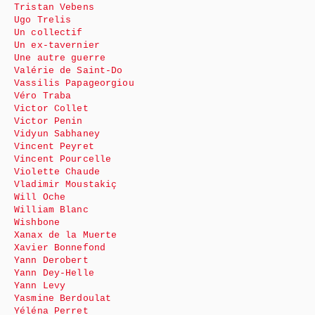
Tristan Vebens
Ugo Trelis
Un collectif
Un ex-tavernier
Une autre guerre
Valérie de Saint-Do
Vassilis Papageorgiou
Véro Traba
Victor Collet
Victor Penin
Vidyun Sabhaney
Vincent Peyret
Vincent Pourcelle
Violette Chaude
Vladimir Moustakiç
Will Oche
William Blanc
Wishbone
Xanax de la Muerte
Xavier Bonnefond
Yann Derobert
Yann Dey-Helle
Yann Levy
Yasmine Berdoulat
Yéléna Perret