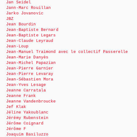
Jan Seidel
Jann-Marc Rouillan
Jarko Jovanovic
JBZ
Jean Bourdin
Jean-Baptiste Bernard
Jean-Baptiste Legars
Jean-Claude Leyraud
Jean-Loup
Jean-Manuel Traimond avec le collectif Passerelle
Jean-Marie Danyès
Jean-Michel Papazian
Jean-Pierre Garnier
Jean-Pierre Levaray
Jean-Sébastien Mora
Jean-Yves Lesage
Jeanne Carratala
Jeanne Frank
Jeanne Vandenbroucke
Jef Klak
Jéline Yakoublanc
Jérémy Rubenstein
Jérôme Coignard
Jérôme F
Joaquim Basiluzzo