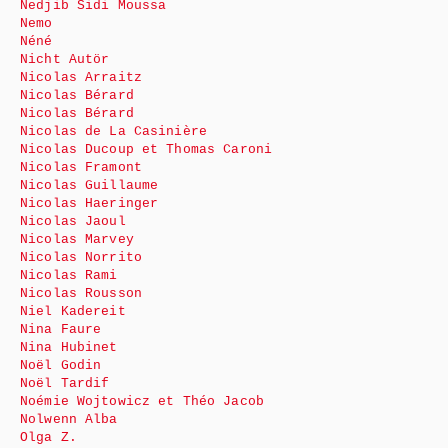
Nedjib Sidi Moussa
Nemo
Néné
Nicht Autör
Nicolas Arraitz
Nicolas Bérard
Nicolas Bérard
Nicolas de La Casinière
Nicolas Ducoup et Thomas Caroni
Nicolas Framont
Nicolas Guillaume
Nicolas Haeringer
Nicolas Jaoul
Nicolas Marvey
Nicolas Norrito
Nicolas Rami
Nicolas Rousson
Niel Kadereit
Nina Faure
Nina Hubinet
Noël Godin
Noël Tardif
Noémie Wojtowicz et Théo Jacob
Nolwenn Alba
Olga Z.