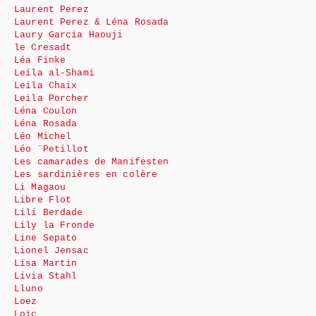
Laurent Perez
Laurent Perez & Léna Rosada
Laury Garcia Haouji
le Cresadt
Léa Finke
Leila al-Shami
Leila Chaix
Leila Porcher
Léna Coulon
Léna Rosada
Léo Michel
Léo ¨Petillot
Les camarades de Manifesten
Les sardinières en colère
Li Magaou
Libre Flot
Lili Berdade
Lily la Fronde
Line Sepato
Lionel Jensac
Lisa Martin
Livia Stahl
Lluno
Loez
Loïc