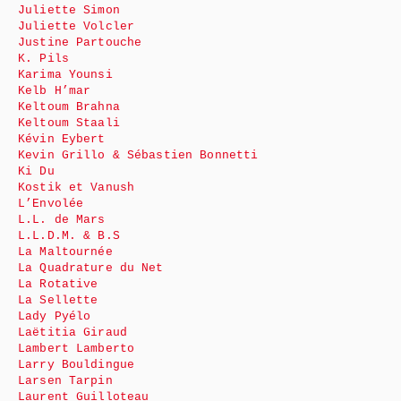
Juliette Simon
Juliette Volcler
Justine Partouche
K. Pils
Karima Younsi
Kelb H’mar
Keltoum Brahna
Keltoum Staali
Kévin Eybert
Kevin Grillo & Sébastien Bonnetti
Ki Du
Kostik et Vanush
L’Envolée
L.L. de Mars
L.L.D.M. & B.S
La Maltournée
La Quadrature du Net
La Rotative
La Sellette
Lady Pyélo
Laëtitia Giraud
Lambert Lamberto
Larry Bouldingue
Larsen Tarpin
Laurent Guilloteau