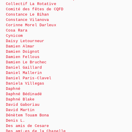
Collectif La Rotative
Comité des fêtes de CQFD
Constance Le Bihan
Constance Vilanova
Corinne Morel Darleux
Cosa Rara
Cynicom
Daisy Letourneur
Damien Almar
Damien Doignot
Damien Fellous
Damien Le Bruchec
Daniel Gaillard
Daniel Mallerin
Daniel Paris-Clavel
Daniela Villegas
Daphné
Daphné Bédinadé
Daphné Blake
David Gaboriau
David Martin
Dénètem Touam Bona
Denis L.
Des amis de Cesare
Des ami·es de la Chapelle