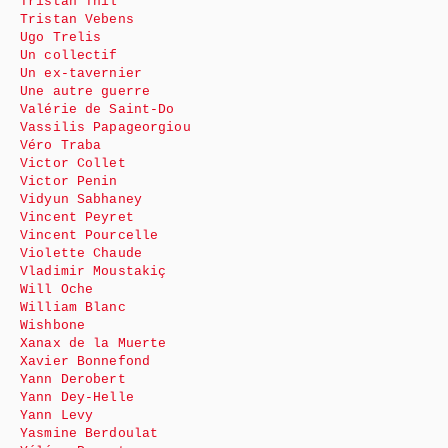
Tristan Thil
Tristan Vebens
Ugo Trelis
Un collectif
Un ex-tavernier
Une autre guerre
Valérie de Saint-Do
Vassilis Papageorgiou
Véro Traba
Victor Collet
Victor Penin
Vidyun Sabhaney
Vincent Peyret
Vincent Pourcelle
Violette Chaude
Vladimir Moustakiç
Will Oche
William Blanc
Wishbone
Xanax de la Muerte
Xavier Bonnefond
Yann Derobert
Yann Dey-Helle
Yann Levy
Yasmine Berdoulat