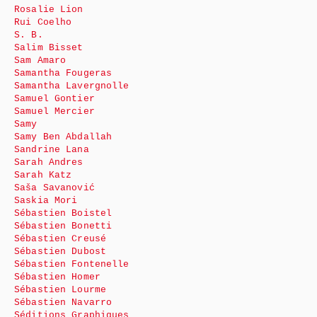
Rosalie Lion
Rui Coelho
S. B.
Salim Bisset
Sam Amaro
Samantha Fougeras
Samantha Lavergnolle
Samuel Gontier
Samuel Mercier
Samy
Samy Ben Abdallah
Sandrine Lana
Sarah Andres
Sarah Katz
Saša Savanović
Saskia Mori
Sébastien Boistel
Sébastien Bonetti
Sébastien Creusé
Sébastien Dubost
Sébastien Fontenelle
Sébastien Homer
Sébastien Lourme
Sébastien Navarro
Séditions Graphiques