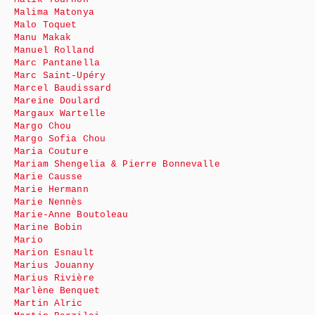
Malima Matonya
Malo Toquet
Manu Makak
Manuel Rolland
Marc Pantanella
Marc Saint-Upéry
Marcel Baudissard
Mareine Doulard
Margaux Wartelle
Margo Chou
Margo Sofia Chou
Maria Couture
Mariam Shengelia & Pierre Bonnevalle
Marie Causse
Marie Hermann
Marie Nennès
Marie-Anne Boutoleau
Marine Bobin
Mario
Marion Esnault
Marius Jouanny
Marius Rivière
Marlène Benquet
Martin Alric