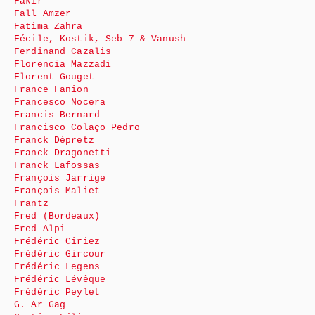
Fakir
Fall Amzer
Fatima Zahra
Fécile, Kostik, Seb 7 & Vanush
Ferdinand Cazalis
Florencia Mazzadi
Florent Gouget
France Fanion
Francesco Nocera
Francis Bernard
Francisco Colaço Pedro
Franck Dépretz
Franck Dragonetti
Franck Lafossas
François Jarrige
François Maliet
Frantz
Fred (Bordeaux)
Fred Alpi
Frédéric Ciriez
Frédéric Gircour
Frédéric Legens
Frédéric Lévêque
Frédéric Peylet
G. Ar Gag