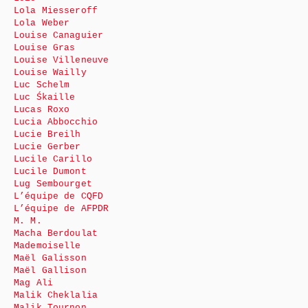
Lola Miesseroff
Lola Weber
Louise Canaguier
Louise Gras
Louise Villeneuve
Louise Wailly
Luc Schelm
Luc Śkaille
Lucas Roxo
Lucia Abbocchio
Lucie Breilh
Lucie Gerber
Lucile Carillo
Lucile Dumont
Lug Sembourget
L’équipe de CQFD
L’équipe de AFPDR
M. M.
Macha Berdoulat
Mademoiselle
Maël Galisson
Maël Gallison
Mag Ali
Malik Cheklalia
Malik Tournon