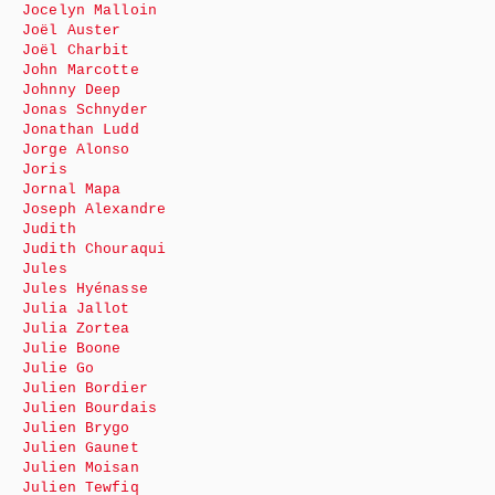
Jocelyn Malloin
Joël Auster
Joël Charbit
John Marcotte
Johnny Deep
Jonas Schnyder
Jonathan Ludd
Jorge Alonso
Joris
Jornal Mapa
Joseph Alexandre
Judith
Judith Chouraqui
Jules
Jules Hyénasse
Julia Jallot
Julia Zortea
Julie Boone
Julie Go
Julien Bordier
Julien Bourdais
Julien Brygo
Julien Gaunet
Julien Moisan
Julien Tewfiq