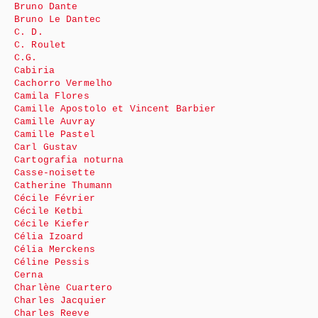
Bruno Dante
Bruno Le Dantec
C. D.
C. Roulet
C.G.
Cabiria
Cachorro Vermelho
Camila Flores
Camille Apostolo et Vincent Barbier
Camille Auvray
Camille Pastel
Carl Gustav
Cartografia noturna
Casse-noisette
Catherine Thumann
Cécile Février
Cécile Ketbi
Cécile Kiefer
Célia Izoard
Célia Merckens
Céline Pessis
Cerna
Charlène Cuartero
Charles Jacquier
Charles Reeve