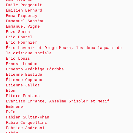
Émile Progeault
Émilien Bernard
Emma Piqueray
Emmanuel Sanséau
Emmanuel Vigne
Enzo Serna
Éric Dourel
Eric Fournier
Éric Lavenir et Diogo Moura, les deux laquais de
la critique sociale
Eric Louis
Ernest London
Ernesto Aréchiga Córdoba
Etienne Bastide
Étienne Copeaux
Étienne Jallot
Etom
Ettore Fontana
Evaristo Errante, Anselme Grisoler et Metif
Embrene.
Evîn
Fabien Sultan-Khan
Fabio Cerquellini
Fabrice Andreani