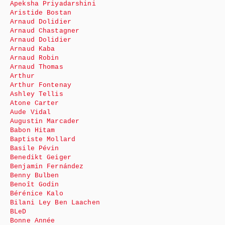
Apeksha Priyadarshini
Aristide Bostan
Arnaud Dolidier
Arnaud Chastagner
Arnaud Dolidier
Arnaud Kaba
Arnaud Robin
Arnaud Thomas
Arthur
Arthur Fontenay
Ashley Tellis
Atone Carter
Aude Vidal
Augustin Marcader
Babon Hitam
Baptiste Mollard
Basile Pévin
Benedikt Geiger
Benjamin Fernández
Benny Bulben
Benoît Godin
Bérénice Kalo
Bilani Ley Ben Laachen
BLeD
Bonne Année