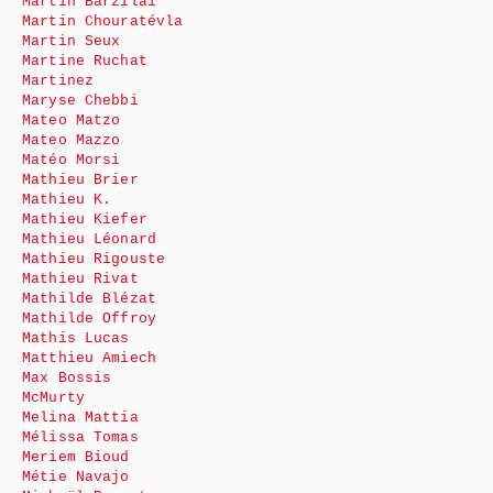
Martin Barzilai
Martin Chouratévla
Martin Seux
Martine Ruchat
Martinez
Maryse Chebbi
Mateo Matzo
Mateo Mazzo
Matéo Morsi
Mathieu Brier
Mathieu K.
Mathieu Kiefer
Mathieu Léonard
Mathieu Rigouste
Mathieu Rivat
Mathilde Blézat
Mathilde Offroy
Mathis Lucas
Matthieu Amiech
Max Bossis
McMurty
Melina Mattia
Mélissa Tomas
Meriem Bioud
Métie Navajo