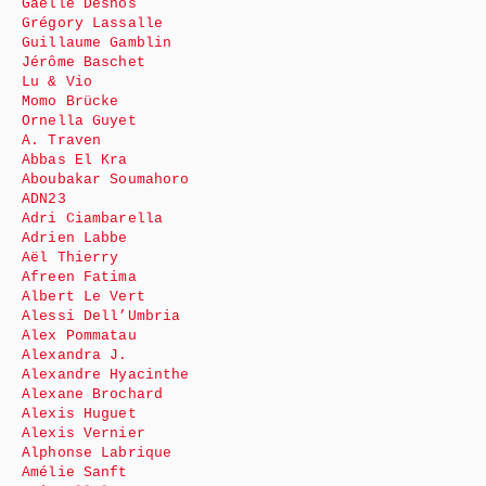
Gaëlle Desnos
Grégory Lassalle
Guillaume Gamblin
Jérôme Baschet
Lu & Vio
Momo Brücke
Ornella Guyet
A. Traven
Abbas El Kra
Aboubakar Soumahoro
ADN23
Adri Ciambarella
Adrien Labbe
Aël Thierry
Afreen Fatima
Albert Le Vert
Alessi Dell’Umbria
Alex Pommatau
Alexandra J.
Alexandre Hyacinthe
Alexane Brochard
Alexis Huguet
Alexis Vernier
Alphonse Labrique
Amélie Sanft