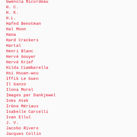
Gwenola Ricordeau
H. C.
H. K.
H.L.
Hafed Benotman
Hal Moon
Hana
Hard Crackers
Hartal
Henri Blanc
Hervé Gouyer
Hervé Krief
Hilda Ciambarella
Hsi Hsuan-wou
Iffik Le Guen
Il Ganzo
Ilona Morel
Images par Dankjewel
Inès Atek
Irène Mériaux
Isabelle Carcelli
Ivan Ellul
J. V.
Jacobo Rivero
Jacques Collin