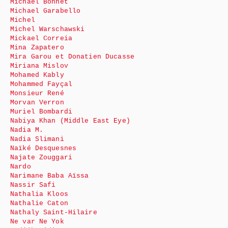
Michaël Bonnet
Michael Garabello
Michel
Michel Warschawski
Mickael Correia
Mina Zapatero
Mira Garou et Donatien Ducasse
Miriana Mislov
Mohamed Kably
Mohammed Fayçal
Monsieur René
Morvan Verron
Muriel Bombardi
Nabiya Khan (Middle East Eye)
Nadia M.
Nadia Slimani
Naïké Desquesnes
Najate Zouggari
Nardo
Narimane Baba Aïssa
Nassir Safi
Nathalia Kloos
Nathalie Caton
Nathaly Saint-Hilaire
Ne var Ne Yok