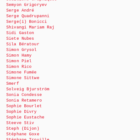
Semyon Grigoryev
Serge André
Serge Quadrupanni
Serge(ï) Bonicci
Shivangi Mariam Raj
Sidi Gaston
Siete Nubes
Sila Bératour
Simon Grysol
Simon Hamy
Simon Piel
Simon Rico
Simone Fumée
Simone Sittwe
Smerf
Solveig Bjurström
Sonia Condesse
Sonia Retamero
Sophie Bourlet
Sophie Divry
Sophie Eustache
Steeve Stiv
Steph (Dijon)
Stéphane Goxe
Stéphane Trouille