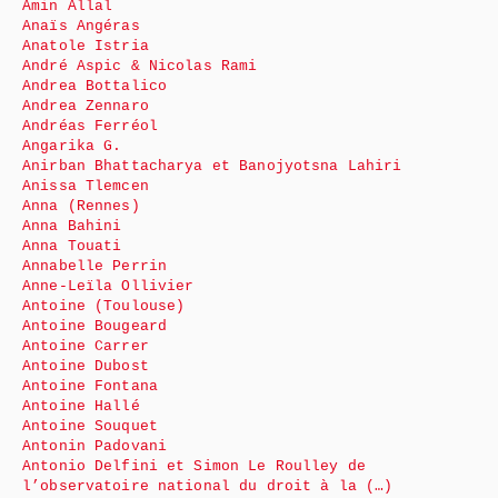
Amin Allal
Anaïs Angéras
Anatole Istria
André Aspic & Nicolas Rami
Andrea Bottalico
Andrea Zennaro
Andréas Ferréol
Angarika G.
Anirban Bhattacharya et Banojyotsna Lahiri
Anissa Tlemcen
Anna (Rennes)
Anna Bahini
Anna Touati
Annabelle Perrin
Anne-Leïla Ollivier
Antoine (Toulouse)
Antoine Bougeard
Antoine Carrer
Antoine Dubost
Antoine Fontana
Antoine Hallé
Antoine Souquet
Antonin Padovani
Antonio Delfini et Simon Le Roulley de
l’observatoire national du droit à la (…)