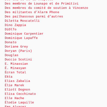
Des membres de Lounapo et de Primitivi
Des membres du comité de soutien à Vincenzo
Des militantes d’Alarm Phone
Des pailhassous parmi d’autres
Diletta Moscatelli
Dino Zappia
DiOlTo
Dominique Carpentier
Dominique Lapaffe
Donato
Doriane Grey
Doryan (Paris)
Douglas
Duccio Scotini
E. Minassian
É. Minasyan
Écran Total
Ekta
Elias Zabalia
Élie Marek
Eliott Dognon
Elisa Cecchinato
Elle Hache
Élodie Laquille
Ema Alvarez