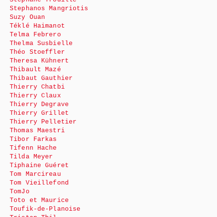
Stephanos Mangriotis
Suzy Ouan
Téklé Haimanot
Telma Febrero
Thelma Susbielle
Théo Stoeffler
Theresa Kühnert
Thibault Mazé
Thibaut Gauthier
Thierry Chatbi
Thierry Claux
Thierry Degrave
Thierry Grillet
Thierry Pelletier
Thomas Maestri
Tibor Farkas
Tifenn Hache
Tilda Meyer
Tiphaine Guéret
Tom Marcireau
Tom Vieillefond
TomJo
Toto et Maurice
Toufik-de-Planoise