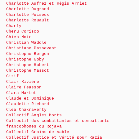
Charlotte Aufrez et Régis Arriet
Charlotte Dugrand
Charlotte Puiseux
Charlotte Rouault
Charly
Cheru Corisco
Chien Noir
Christian Waddle
Christiane Passevant
Christophe Bergen
Christophe Goby
Christophe Hubert
Christophe Massot
Cizif
Clair Rivière
Claire Feasson
Clara Martot
Claude et Dominique
Claudette Richard
Clea Chakraverty
Collectif Angles Morts
Collectif des combattantes et combattants
francophones du Rojava
Collectif Grains de sable
Collectif Justice et Vérité pour Razia