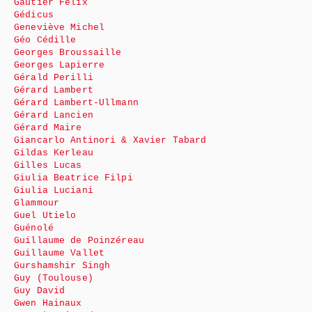
Gautier Félix
Gédicus
Geneviève Michel
Géo Cédille
Georges Broussaille
Georges Lapierre
Gérald Perilli
Gérard Lambert
Gérard Lambert-Ullmann
Gérard Lancien
Gérard Maire
Giancarlo Antinori & Xavier Tabard
Gildas Kerleau
Gilles Lucas
Giulia Beatrice Filpi
Giulia Luciani
Glammour
Guel Utielo
Guénolé
Guillaume de Poinzéreau
Guillaume Vallet
Gurshamshir Singh
Guy (Toulouse)
Guy David
Gwen Hainaux