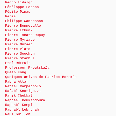
Pedro Fidalgo
Pénéloppe Lepaon
Pépito Pinas
Pérès
Philippe Wannesson
Pierre Bonnevalle
Pierre Etbunk
Pierre Isnard-Dupuy
Pierre Myriade
Pierre Onraed
Pierre Plate
Pierre Souchon
Pierre Stambul
Prof Détruit
Professeur Proutskaïa
Queen Kong
Quelques ami.es de Fabrice Boromée
Rabha Attaf
Rafael Campagnolo
Rafaël Snoriguzzi
Rafik Chekkat
Raphaël Boukandoura
Raphaël Kempf
Raphaël Lebrujah
Raúl Guillén