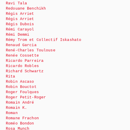
Ravi Tala
Redouane Benchikh
Régis Arriet
Régis Arriet
Régis Dubois
Rémi Carayol
Rémi Demmi
Rémy Trom et Collectif Iskashato
Renaud Garcia
René-Charles Toulouse
Renée Cossette
Ricardo Parreira
Ricardo Robles
Richard Schwartz
Rita
Robin Ascaso
Robin Bouctot
Roger Foulques
Roger Petit-Roger
Romain André
Romain K.
Roman
Romane Frachon
Roméo Bondon
Rosa Munch