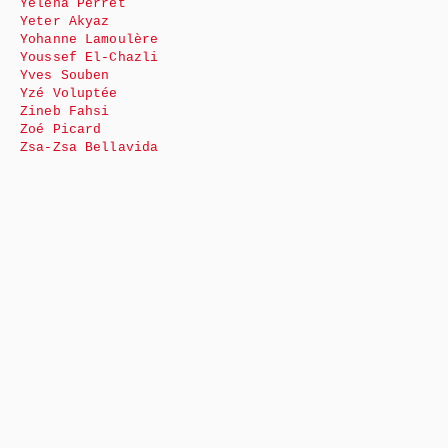
Yéléna Perret
Yeter Akyaz
Yohanne Lamoulère
Youssef El-Chazli
Yves Souben
Yzé Voluptée
Zineb Fahsi
Zoé Picard
Zsa-Zsa Bellavida