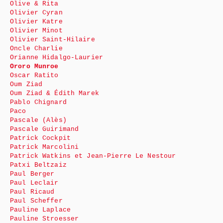
Olive & Rita
Olivier Cyran
Olivier Katre
Olivier Minot
Olivier Saint-Hilaire
Oncle Charlie
Orianne Hidalgo-Laurier
Ororo Munroe
Oscar Ratito
Oum Ziad
Oum Ziad & Édith Marek
Pablo Chignard
Paco
Pascale (Alès)
Pascale Guirimand
Patrick Cockpit
Patrick Marcolini
Patrick Watkins et Jean-Pierre Le Nestour
Patxi Beltzaiz
Paul Berger
Paul Leclair
Paul Ricaud
Paul Scheffer
Pauline Laplace
Pauline Stroesser