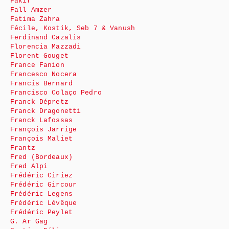
Fakir
Fall Amzer
Fatima Zahra
Fécile, Kostik, Seb 7 & Vanush
Ferdinand Cazalis
Florencia Mazzadi
Florent Gouget
France Fanion
Francesco Nocera
Francis Bernard
Francisco Colaço Pedro
Franck Dépretz
Franck Dragonetti
Franck Lafossas
François Jarrige
François Maliet
Frantz
Fred (Bordeaux)
Fred Alpi
Frédéric Ciriez
Frédéric Gircour
Frédéric Legens
Frédéric Lévêque
Frédéric Peylet
G. Ar Gag