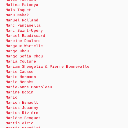
Malima Matonya
Malo Toquet
Manu Makak
Manuel Rolland
Marc Pantanella
Marc Saint-Upéry
Marcel Baudissard
Mareine Doulard
Margaux Wartelle
Margo Chou
Margo Sofia Chou
Maria Couture
Mariam Shengelia & Pierre Bonnevalle
Marie Causse
Marie Hermann
Marie Nennès
Marie-Anne Boutoleau
Marine Bobin
Mario
Marion Esnault
Marius Jouanny
Marius Rivière
Marlène Benquet
Martin Alric