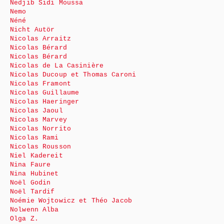
Nedjib Sidi Moussa
Nemo
Néné
Nicht Autör
Nicolas Arraitz
Nicolas Bérard
Nicolas Bérard
Nicolas de La Casinière
Nicolas Ducoup et Thomas Caroni
Nicolas Framont
Nicolas Guillaume
Nicolas Haeringer
Nicolas Jaoul
Nicolas Marvey
Nicolas Norrito
Nicolas Rami
Nicolas Rousson
Niel Kadereit
Nina Faure
Nina Hubinet
Noël Godin
Noël Tardif
Noémie Wojtowicz et Théo Jacob
Nolwenn Alba
Olga Z.