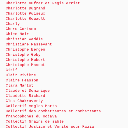
Charlotte Aufrez et Régis Arriet
Charlotte Dugrand
Charlotte Puiseux
Charlotte Rouault
Charly
Cheru Corisco
Chien Noir
Christian Waddle
Christiane Passevant
Christophe Bergen
Christophe Goby
Christophe Hubert
Christophe Massot
Cizif
Clair Rivière
Claire Feasson
Clara Martot
Claude et Dominique
Claudette Richard
Clea Chakraverty
Collectif Angles Morts
Collectif des combattantes et combattants
francophones du Rojava
Collectif Grains de sable
Collectif Justice et Vérité pour Razia