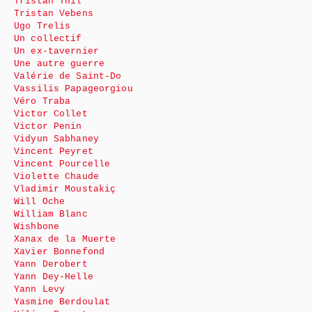
Tristan Thil
Tristan Vebens
Ugo Trelis
Un collectif
Un ex-tavernier
Une autre guerre
Valérie de Saint-Do
Vassilis Papageorgiou
Véro Traba
Victor Collet
Victor Penin
Vidyun Sabhaney
Vincent Peyret
Vincent Pourcelle
Violette Chaude
Vladimir Moustakiç
Will Oche
William Blanc
Wishbone
Xanax de la Muerte
Xavier Bonnefond
Yann Derobert
Yann Dey-Helle
Yann Levy
Yasmine Berdoulat