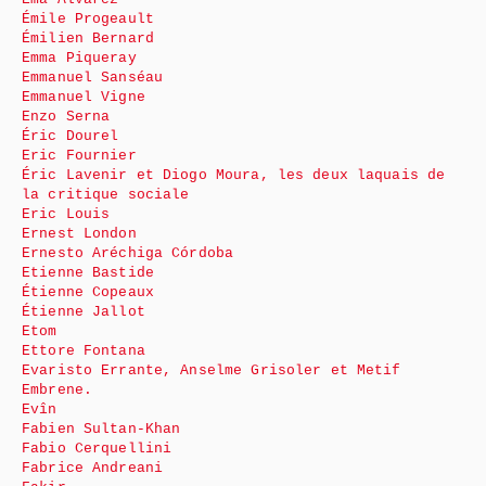
Émile Progeault
Émilien Bernard
Emma Piqueray
Emmanuel Sanséau
Emmanuel Vigne
Enzo Serna
Éric Dourel
Eric Fournier
Éric Lavenir et Diogo Moura, les deux laquais de
la critique sociale
Eric Louis
Ernest London
Ernesto Aréchiga Córdoba
Etienne Bastide
Étienne Copeaux
Étienne Jallot
Etom
Ettore Fontana
Evaristo Errante, Anselme Grisoler et Metif
Embrene.
Evîn
Fabien Sultan-Khan
Fabio Cerquellini
Fabrice Andreani