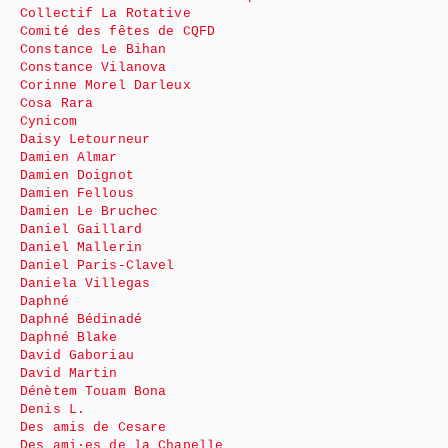
Collectif La Rotative
Comité des fêtes de CQFD
Constance Le Bihan
Constance Vilanova
Corinne Morel Darleux
Cosa Rara
Cynicom
Daisy Letourneur
Damien Almar
Damien Doignot
Damien Fellous
Damien Le Bruchec
Daniel Gaillard
Daniel Mallerin
Daniel Paris-Clavel
Daniela Villegas
Daphné
Daphné Bédinadé
Daphné Blake
David Gaboriau
David Martin
Dénètem Touam Bona
Denis L.
Des amis de Cesare
Des ami·es de la Chapelle