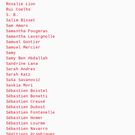
Rosalie Lion
Rui Coelho
S. B.
Salim Bisset
Sam Amaro
Samantha Fougeras
Samantha Lavergnolle
Samuel Gontier
Samuel Mercier
Samy
Samy Ben Abdallah
Sandrine Lana
Sarah Andres
Sarah Katz
Saša Savanović
Saskia Mori
Sébastien Boistel
Sébastien Bonetti
Sébastien Creusé
Sébastien Dubost
Sébastien Fontenelle
Sébastien Homer
Sébastien Lourme
Sébastien Navarro
Séditions Graphiques