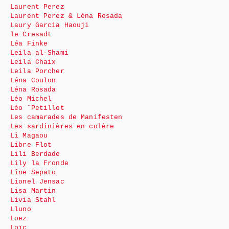
Laurent Perez
Laurent Perez & Léna Rosada
Laury Garcia Haouji
le Cresadt
Léa Finke
Leila al-Shami
Leila Chaix
Leila Porcher
Léna Coulon
Léna Rosada
Léo Michel
Léo ¨Petillot
Les camarades de Manifesten
Les sardinières en colère
Li Magaou
Libre Flot
Lili Berdade
Lily la Fronde
Line Sepato
Lionel Jensac
Lisa Martin
Livia Stahl
Lluno
Loez
Loïc