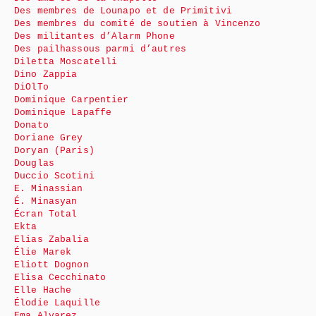
Des membres de Lounapo et de Primitivi
Des membres du comité de soutien à Vincenzo
Des militantes d’Alarm Phone
Des pailhassous parmi d’autres
Diletta Moscatelli
Dino Zappia
DiOlTo
Dominique Carpentier
Dominique Lapaffe
Donato
Doriane Grey
Doryan (Paris)
Douglas
Duccio Scotini
E. Minassian
É. Minasyan
Écran Total
Ekta
Elias Zabalia
Élie Marek
Eliott Dognon
Elisa Cecchinato
Elle Hache
Élodie Laquille
Ema Alvarez