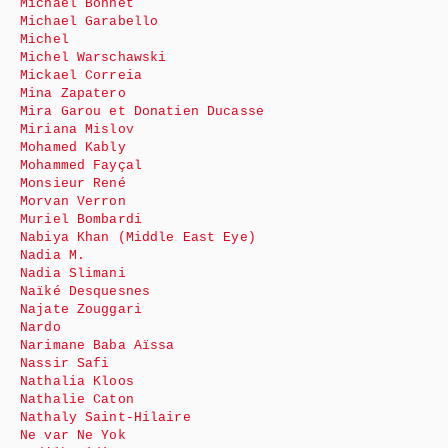
Michaël Bonnet
Michael Garabello
Michel
Michel Warschawski
Mickael Correia
Mina Zapatero
Mira Garou et Donatien Ducasse
Miriana Mislov
Mohamed Kably
Mohammed Fayçal
Monsieur René
Morvan Verron
Muriel Bombardi
Nabiya Khan (Middle East Eye)
Nadia M.
Nadia Slimani
Naïké Desquesnes
Najate Zouggari
Nardo
Narimane Baba Aïssa
Nassir Safi
Nathalia Kloos
Nathalie Caton
Nathaly Saint-Hilaire
Ne var Ne Yok