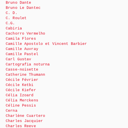
Bruno Dante
Bruno Le Dantec
C. D.
C. Roulet
C.G.
Cabiria
Cachorro Vermelho
Camila Flores
Camille Apostolo et Vincent Barbier
Camille Auvray
Camille Pastel
Carl Gustav
Cartografia noturna
Casse-noisette
Catherine Thumann
Cécile Février
Cécile Ketbi
Cécile Kiefer
Célia Izoard
Célia Merckens
Céline Pessis
Cerna
Charlène Cuartero
Charles Jacquier
Charles Reeve