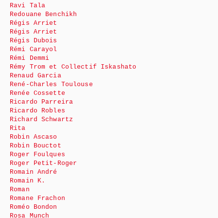
Ravi Tala
Redouane Benchikh
Régis Arriet
Régis Arriet
Régis Dubois
Rémi Carayol
Rémi Demmi
Rémy Trom et Collectif Iskashato
Renaud Garcia
René-Charles Toulouse
Renée Cossette
Ricardo Parreira
Ricardo Robles
Richard Schwartz
Rita
Robin Ascaso
Robin Bouctot
Roger Foulques
Roger Petit-Roger
Romain André
Romain K.
Roman
Romane Frachon
Roméo Bondon
Rosa Munch