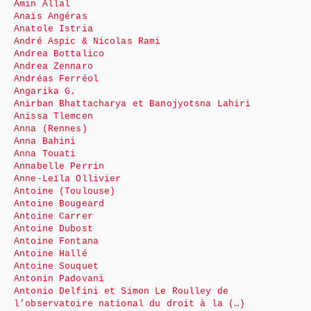
Amin Allal
Anaïs Angéras
Anatole Istria
André Aspic & Nicolas Rami
Andrea Bottalico
Andrea Zennaro
Andréas Ferréol
Angarika G.
Anirban Bhattacharya et Banojyotsna Lahiri
Anissa Tlemcen
Anna (Rennes)
Anna Bahini
Anna Touati
Annabelle Perrin
Anne-Leïla Ollivier
Antoine (Toulouse)
Antoine Bougeard
Antoine Carrer
Antoine Dubost
Antoine Fontana
Antoine Hallé
Antoine Souquet
Antonin Padovani
Antonio Delfini et Simon Le Roulley de
l’observatoire national du droit à la (…)