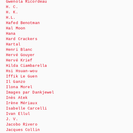
Gwenola Ricordeau
H. C.
H. K.
H.L.
Hafed Benotman
Hal Moon
Hana
Hard Crackers
Hartal
Henri Blanc
Hervé Gouyer
Hervé Krief
Hilda Ciambarella
Hsi Hsuan-wou
Iffik Le Guen
Il Ganzo
Ilona Morel
Images par Dankjewel
Inès Atek
Irène Mériaux
Isabelle Carcelli
Ivan Ellul
J. V.
Jacobo Rivero
Jacques Collin