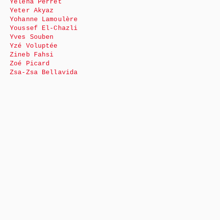
Yéléna Perret
Yeter Akyaz
Yohanne Lamoulère
Youssef El-Chazli
Yves Souben
Yzé Voluptée
Zineb Fahsi
Zoé Picard
Zsa-Zsa Bellavida