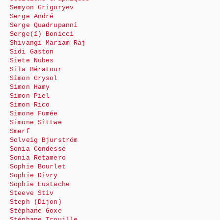
Semyon Grigoryev
Serge André
Serge Quadrupanni
Serge(ï) Bonicci
Shivangi Mariam Raj
Sidi Gaston
Siete Nubes
Sila Bératour
Simon Grysol
Simon Hamy
Simon Piel
Simon Rico
Simone Fumée
Simone Sittwe
Smerf
Solveig Bjurström
Sonia Condesse
Sonia Retamero
Sophie Bourlet
Sophie Divry
Sophie Eustache
Steeve Stiv
Steph (Dijon)
Stéphane Goxe
Stéphane Trouille