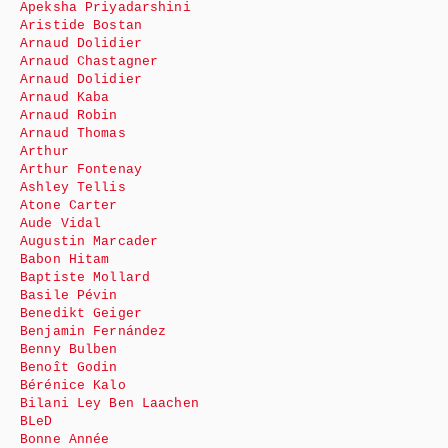
Apeksha Priyadarshini
Aristide Bostan
Arnaud Dolidier
Arnaud Chastagner
Arnaud Dolidier
Arnaud Kaba
Arnaud Robin
Arnaud Thomas
Arthur
Arthur Fontenay
Ashley Tellis
Atone Carter
Aude Vidal
Augustin Marcader
Babon Hitam
Baptiste Mollard
Basile Pévin
Benedikt Geiger
Benjamin Fernández
Benny Bulben
Benoît Godin
Bérénice Kalo
Bilani Ley Ben Laachen
BLeD
Bonne Année