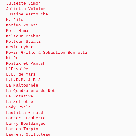
Juliette Simon
Juliette Volcler
Justine Partouche
K. Pils
Karima Younsi
Kelb H’mar
Keltoum Brahna
Keltoum Staali
Kévin Eybert
Kevin Grillo & Sébastien Bonnetti
Ki Du
Kostik et Vanush
L’Envolée
L.L. de Mars
L.L.D.M. & B.S
La Maltournée
La Quadrature du Net
La Rotative
La Sellette
Lady Pyélo
Laëtitia Giraud
Lambert Lamberto
Larry Bouldingue
Larsen Tarpin
Laurent Guilloteau