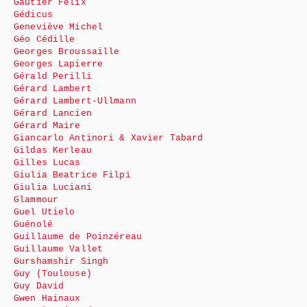
Gautier Félix
Gédicus
Geneviève Michel
Géo Cédille
Georges Broussaille
Georges Lapierre
Gérald Perilli
Gérard Lambert
Gérard Lambert-Ullmann
Gérard Lancien
Gérard Maire
Giancarlo Antinori & Xavier Tabard
Gildas Kerleau
Gilles Lucas
Giulia Beatrice Filpi
Giulia Luciani
Glammour
Guel Utielo
Guénolé
Guillaume de Poinzéreau
Guillaume Vallet
Gurshamshir Singh
Guy (Toulouse)
Guy David
Gwen Hainaux