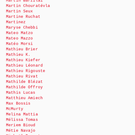
Martin Barzilai
Martin Chouratévla
Martin Seux
Martine Ruchat
Martinez
Maryse Chebbi
Mateo Matzo
Mateo Mazzo
Matéo Morsi
Mathieu Brier
Mathieu K.
Mathieu Kiefer
Mathieu Léonard
Mathieu Rigouste
Mathieu Rivat
Mathilde Blézat
Mathilde Offroy
Mathis Lucas
Matthieu Amiech
Max Bossis
McMurty
Melina Mattia
Mélissa Tomas
Meriem Bioud
Métie Navajo