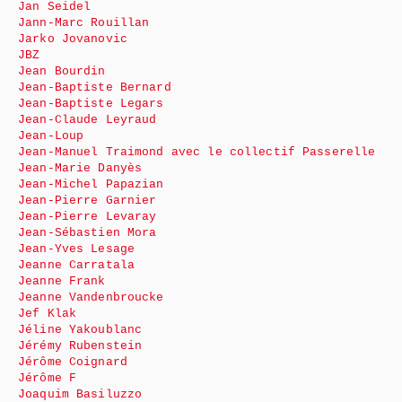
Jan Seidel
Jann-Marc Rouillan
Jarko Jovanovic
JBZ
Jean Bourdin
Jean-Baptiste Bernard
Jean-Baptiste Legars
Jean-Claude Leyraud
Jean-Loup
Jean-Manuel Traimond avec le collectif Passerelle
Jean-Marie Danyès
Jean-Michel Papazian
Jean-Pierre Garnier
Jean-Pierre Levaray
Jean-Sébastien Mora
Jean-Yves Lesage
Jeanne Carratala
Jeanne Frank
Jeanne Vandenbroucke
Jef Klak
Jéline Yakoublanc
Jérémy Rubenstein
Jérôme Coignard
Jérôme F
Joaquim Basiluzzo