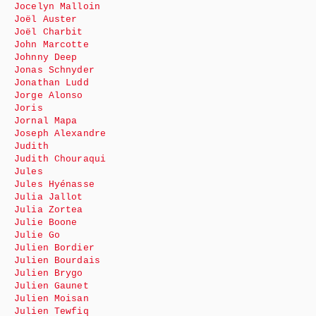
Jocelyn Malloin
Joël Auster
Joël Charbit
John Marcotte
Johnny Deep
Jonas Schnyder
Jonathan Ludd
Jorge Alonso
Joris
Jornal Mapa
Joseph Alexandre
Judith
Judith Chouraqui
Jules
Jules Hyénasse
Julia Jallot
Julia Zortea
Julie Boone
Julie Go
Julien Bordier
Julien Bourdais
Julien Brygo
Julien Gaunet
Julien Moisan
Julien Tewfiq