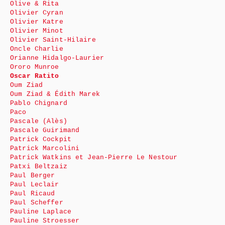
Olive & Rita
Olivier Cyran
Olivier Katre
Olivier Minot
Olivier Saint-Hilaire
Oncle Charlie
Orianne Hidalgo-Laurier
Ororo Munroe
Oscar Ratito
Oum Ziad
Oum Ziad & Édith Marek
Pablo Chignard
Paco
Pascale (Alès)
Pascale Guirimand
Patrick Cockpit
Patrick Marcolini
Patrick Watkins et Jean-Pierre Le Nestour
Patxi Beltzaiz
Paul Berger
Paul Leclair
Paul Ricaud
Paul Scheffer
Pauline Laplace
Pauline Stroesser