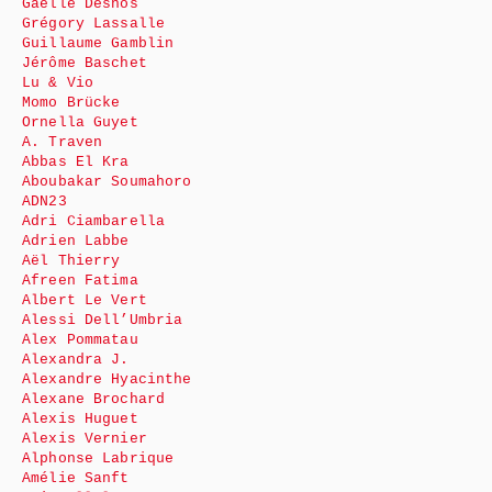
Gaëlle Desnos
Grégory Lassalle
Guillaume Gamblin
Jérôme Baschet
Lu & Vio
Momo Brücke
Ornella Guyet
A. Traven
Abbas El Kra
Aboubakar Soumahoro
ADN23
Adri Ciambarella
Adrien Labbe
Aël Thierry
Afreen Fatima
Albert Le Vert
Alessi Dell’Umbria
Alex Pommatau
Alexandra J.
Alexandre Hyacinthe
Alexane Brochard
Alexis Huguet
Alexis Vernier
Alphonse Labrique
Amélie Sanft