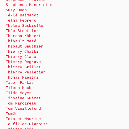
Stephanos Mangriotis
Suzy Ouan
Téklé Haimanot
Telma Febrero
Thelma Susbielle
Théo Stoeffler
Theresa Kühnert
Thibault Mazé
Thibaut Gauthier
Thierry Chatbi
Thierry Claux
Thierry Degrave
Thierry Grillet
Thierry Pelletier
Thomas Maestri
Tibor Farkas
Tifenn Hache
Tilda Meyer
Tiphaine Guéret
Tom Marcireau
Tom Vieillefond
TomJo
Toto et Maurice
Toufik-de-Planoise