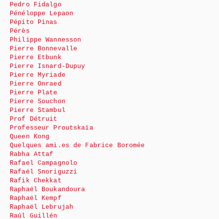
Pedro Fidalgo
Pénéloppe Lepaon
Pépito Pinas
Pérès
Philippe Wannesson
Pierre Bonnevalle
Pierre Etbunk
Pierre Isnard-Dupuy
Pierre Myriade
Pierre Onraed
Pierre Plate
Pierre Souchon
Pierre Stambul
Prof Détruit
Professeur Proutskaïa
Queen Kong
Quelques ami.es de Fabrice Boromée
Rabha Attaf
Rafael Campagnolo
Rafaël Snoriguzzi
Rafik Chekkat
Raphaël Boukandoura
Raphaël Kempf
Raphaël Lebrujah
Raúl Guillén