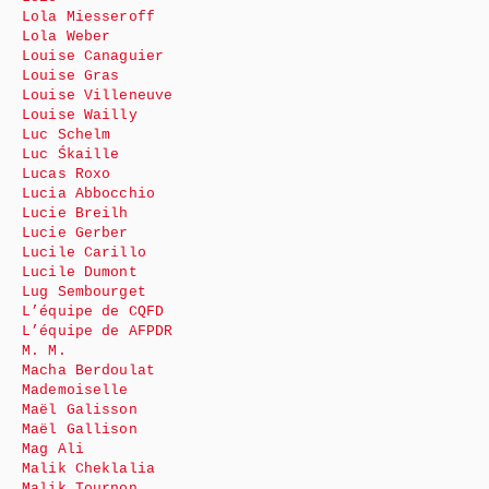
Lola Miesseroff
Lola Weber
Louise Canaguier
Louise Gras
Louise Villeneuve
Louise Wailly
Luc Schelm
Luc Śkaille
Lucas Roxo
Lucia Abbocchio
Lucie Breilh
Lucie Gerber
Lucile Carillo
Lucile Dumont
Lug Sembourget
L’équipe de CQFD
L’équipe de AFPDR
M. M.
Macha Berdoulat
Mademoiselle
Maël Galisson
Maël Gallison
Mag Ali
Malik Cheklalia
Malik Tournon