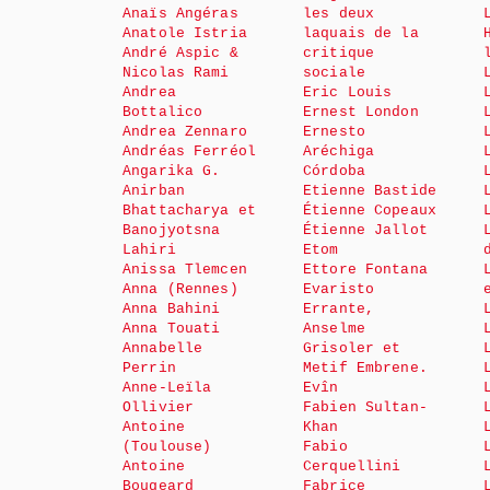
Anaïs Angéras
les deux
Anatole Istria
laquais de la
André Aspic &
critique
Nicolas Rami
sociale
Andrea
Eric Louis
Bottalico
Ernest London
Andrea Zennaro
Ernesto
Andréas Ferréol
Aréchiga
Angarika G.
Córdoba
Anirban
Etienne Bastide
Bhattacharya et
Étienne Copeaux
Banojyotsna
Étienne Jallot
Lahiri
Etom
Anissa Tlemcen
Ettore Fontana
Anna (Rennes)
Evaristo
Anna Bahini
Errante,
Anna Touati
Anselme
Annabelle
Grisoler et
Perrin
Metif Embrene.
Anne-Leïla
Evîn
Ollivier
Fabien Sultan-
Antoine
Khan
(Toulouse)
Fabio
Antoine
Cerquellini
Bougeard
Fabrice