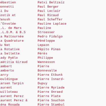
Sébastien
Patxi Beltzaiz
Bonnetti
Paul Berger
Ki Du
Paul Leclair
Kostik et
Paul Ricaud
Vanush
Paul Scheffer
L’Envolée
Pauline Laplace
L.L. de Mars
Pauline
L.L.D.M. & B.S
Stroesser
La Maltournée
Pedro Fidalgo
La Quadrature
Pénéloppe
du Net
Lepaon
La Rotative
Pépito Pinas
La Sellette
Pérès
Lady Pyélo
Philippe
Laëtitia Giraud
Wannesson
Lambert
Pierre
Lamberto
Bonnevalle
Larry
Pierre Etbunk
Bouldingue
Pierre Isnard-
Larsen Tarpin
Dupuy
Laurent
Pierre Myriade
Guilloteau
Pierre Onraed
Laurent Perez
Pierre Plate
Laurent Perez &
Pierre Souchon
Léna Rosada
Pierre Stambul