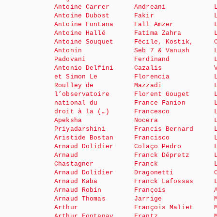
Antoine Carrer
Andreani
Antoine Dubost
Fakir
Antoine Fontana
Fall Amzer
Antoine Hallé
Fatima Zahra
Antoine Souquet
Fécile, Kostik,
Antonin
Seb 7 & Vanush
Padovani
Ferdinand
Antonio Delfini
Cazalis
et Simon Le
Florencia
Roulley de
Mazzadi
l’observatoire
Florent Gouget
national du
France Fanion
droit à la (…)
Francesco
Apeksha
Nocera
Priyadarshini
Francis Bernard
Aristide Bostan
Francisco
Arnaud Dolidier
Colaço Pedro
Arnaud
Franck Dépretz
Chastagner
Franck
Arnaud Dolidier
Dragonetti
Arnaud Kaba
Franck Lafossas
Arnaud Robin
François
Arnaud Thomas
Jarrige
Arthur
François Maliet
Arthur Fontenay
Frantz