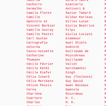
Cabiria
Gérard Maire
Cachorro
Giancarlo
Vermelho
Antinori &
Camila Flores
Xavier Tabard
Camille
Gildas Kerleau
Apostolo et
Gilles Lucas
Vincent Barbier
Giulia Beatrice
Camille Auvray
Filpi
Camille Pastel
Giulia Luciani
Carl Gustav
Glammour
Cartografia
Guel Utielo
noturna
Guénolé
Casse-noisette
Guillaume de
Catherine
Poinzéreau
Thumann
Guillaume
Cécile Février
Vallet
Cécile Ketbi
Gurshamshir
Cécile Kiefer
Singh
Célia Izoard
Guy (Toulouse)
Célia Merckens
Guy David
Céline Pessis
Gwen Hainaux
Cerna
Gwenola
Charlène
Ricordeau
Cuartero
H. C.
Charles
H. K.