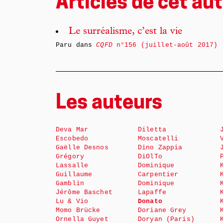
Articles de cet aut
Le surréalisme, c’est la vie
Paru dans
CQFD
n°156 (juillet-août 2017)
Les auteurs
Deva Mar
Diletta
Escobedo
Moscatelli
Gaëlle Desnos
Dino Zappia
Grégory
DiOlTo
Lassalle
Dominique
Guillaume
Carpentier
Gamblin
Dominique
Jérôme Baschet
Lapaffe
Lu & Vio
Donato
Momo Brücke
Doriane Grey
Ornella Guyet
Doryan (Paris)