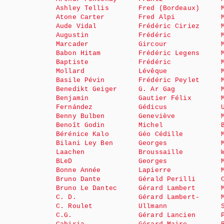
Ashley Tellis
Fred (Bordeaux)
Atone Carter
Fred Alpi
Aude Vidal
Frédéric Ciriez
Augustin
Frédéric
Marcader
Gircour
Babon Hitam
Frédéric Legens
Baptiste
Frédéric
Mollard
Lévêque
Basile Pévin
Frédéric Peylet
Benedikt Geiger
G. Ar Gag
Benjamin
Gautier Félix
Fernández
Gédicus
Benny Bulben
Geneviève
Benoît Godin
Michel
Bérénice Kalo
Géo Cédille
Bilani Ley Ben
Georges
Laachen
Broussaille
BLeD
Georges
Bonne Année
Lapierre
Bruno Dante
Gérald Perilli
Bruno Le Dantec
Gérard Lambert
C. D.
Gérard Lambert-
C. Roulet
Ullmann
C.G.
Gérard Lancien