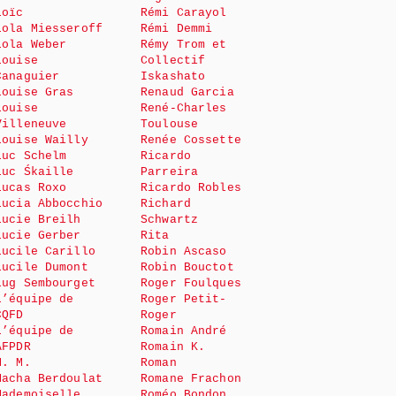
Loïc
Rémi Carayol
Lola Miesseroff
Rémi Demmi
Lola Weber
Rémy Trom et
Louise
Collectif
Canaguier
Iskashato
Louise Gras
Renaud Garcia
Louise
René-Charles
Villeneuve
Toulouse
Louise Wailly
Renée Cossette
Luc Schelm
Ricardo
Luc Śkaille
Parreira
Lucas Roxo
Ricardo Robles
Lucia Abbocchio
Richard
Lucie Breilh
Schwartz
Lucie Gerber
Rita
Lucile Carillo
Robin Ascaso
Lucile Dumont
Robin Bouctot
Lug Sembourget
Roger Foulques
L’équipe de
Roger Petit-
CQFD
Roger
L’équipe de
Romain André
AFPDR
Romain K.
M. M.
Roman
Macha Berdoulat
Romane Frachon
Mademoiselle
Roméo Bondon