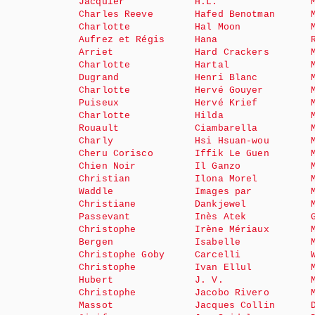
Jacquier
H.L.
Charles Reeve
Hafed Benotman
Charlotte
Hal Moon
Aufrez et Régis
Hana
Arriet
Hard Crackers
Charlotte
Hartal
Dugrand
Henri Blanc
Charlotte
Hervé Gouyer
Puiseux
Hervé Krief
Charlotte
Hilda
Rouault
Ciambarella
Charly
Hsi Hsuan-wou
Cheru Corisco
Iffik Le Guen
Chien Noir
Il Ganzo
Christian
Ilona Morel
Waddle
Images par
Christiane
Dankjewel
Passevant
Inès Atek
Christophe
Irène Mériaux
Bergen
Isabelle
Christophe Goby
Carcelli
Christophe
Ivan Ellul
Hubert
J. V.
Christophe
Jacobo Rivero
Massot
Jacques Collin