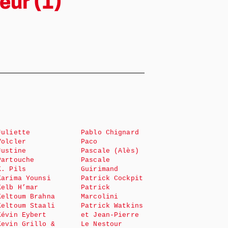
eur (1)
Juliette
Pablo Chignard
Volcler
Paco
Justine
Pascale (Alès)
Partouche
Pascale
K. Pils
Guirimand
Karima Younsi
Patrick Cockpit
Kelb H’mar
Patrick
Keltoum Brahna
Marcolini
Keltoum Staali
Patrick Watkins
Kévin Eybert
et Jean-Pierre
Kevin Grillo &
Le Nestour