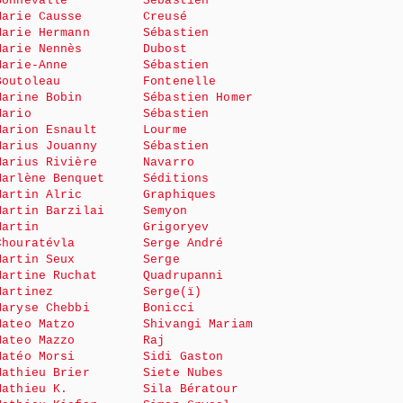
Bonnevalle
Sébastien
Marie Causse
Creusé
Marie Hermann
Sébastien
Marie Nennès
Dubost
Marie-Anne
Sébastien
Boutoleau
Fontenelle
Marine Bobin
Sébastien Homer
Mario
Sébastien
Marion Esnault
Lourme
Marius Jouanny
Sébastien
Marius Rivière
Navarro
Marlène Benquet
Séditions
Martin Alric
Graphiques
Martin Barzilai
Semyon
Martin
Grigoryev
Chouratévla
Serge André
Martin Seux
Serge
Martine Ruchat
Quadrupanni
Martinez
Serge(ï)
Maryse Chebbi
Bonicci
Mateo Matzo
Shivangi Mariam
Mateo Mazzo
Raj
Matéo Morsi
Sidi Gaston
Mathieu Brier
Siete Nubes
Mathieu K.
Sila Bératour