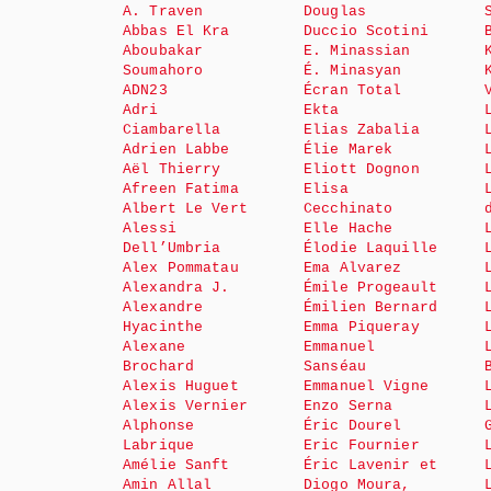
A. Traven
Douglas
Abbas El Kra
Duccio Scotini
Aboubakar
E. Minassian
Soumahoro
É. Minasyan
ADN23
Écran Total
Adri
Ekta
Ciambarella
Elias Zabalia
Adrien Labbe
Élie Marek
Aël Thierry
Eliott Dognon
Afreen Fatima
Elisa
Albert Le Vert
Cecchinato
Alessi
Elle Hache
Dell’Umbria
Élodie Laquille
Alex Pommatau
Ema Alvarez
Alexandra J.
Émile Progeault
Alexandre
Émilien Bernard
Hyacinthe
Emma Piqueray
Alexane
Emmanuel
Brochard
Sanséau
Alexis Huguet
Emmanuel Vigne
Alexis Vernier
Enzo Serna
Alphonse
Éric Dourel
Labrique
Eric Fournier
Amélie Sanft
Éric Lavenir et
Amin Allal
Diogo Moura,