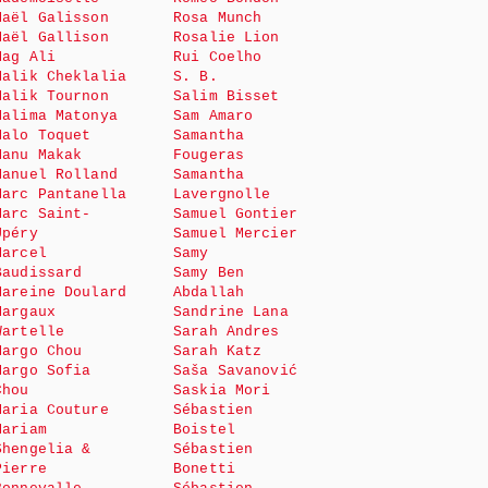
Maël Galisson
Rosa Munch
Maël Gallison
Rosalie Lion
Mag Ali
Rui Coelho
Malik Cheklalia
S. B.
Malik Tournon
Salim Bisset
Malima Matonya
Sam Amaro
Malo Toquet
Samantha
Manu Makak
Fougeras
Manuel Rolland
Samantha
Marc Pantanella
Lavergnolle
Marc Saint-
Samuel Gontier
Upéry
Samuel Mercier
Marcel
Samy
Baudissard
Samy Ben
Mareine Doulard
Abdallah
Margaux
Sandrine Lana
Wartelle
Sarah Andres
Margo Chou
Sarah Katz
Margo Sofia
Saša Savanović
Chou
Saskia Mori
Maria Couture
Sébastien
Mariam
Boistel
Shengelia &
Sébastien
Pierre
Bonetti