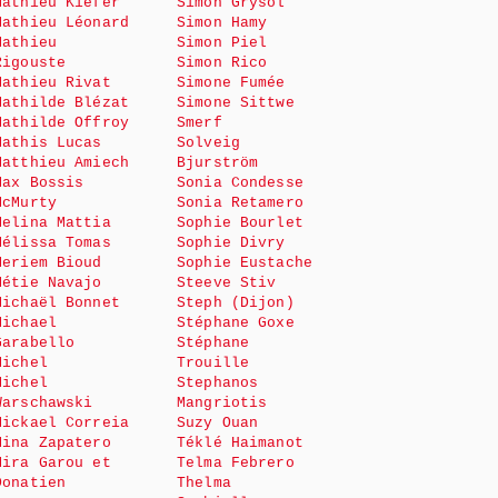
Mathieu Kiefer
Simon Grysol
Mathieu Léonard
Simon Hamy
Mathieu
Simon Piel
Rigouste
Simon Rico
Mathieu Rivat
Simone Fumée
Mathilde Blézat
Simone Sittwe
Mathilde Offroy
Smerf
Mathis Lucas
Solveig
Matthieu Amiech
Bjurström
Max Bossis
Sonia Condesse
McMurty
Sonia Retamero
Melina Mattia
Sophie Bourlet
Mélissa Tomas
Sophie Divry
Meriem Bioud
Sophie Eustache
Métie Navajo
Steeve Stiv
Michaël Bonnet
Steph (Dijon)
Michael
Stéphane Goxe
Garabello
Stéphane
Michel
Trouille
Michel
Stephanos
Warschawski
Mangriotis
Mickael Correia
Suzy Ouan
Mina Zapatero
Téklé Haimanot
Mira Garou et
Telma Febrero
Donatien
Thelma