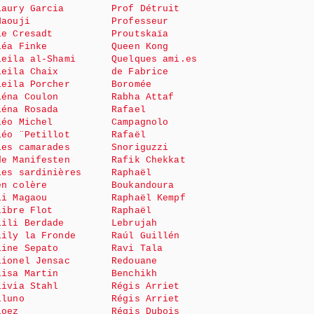
Laury Garcia
Prof Détruit
Haouji
Professeur
le Cresadt
Proutskaïa
Léa Finke
Queen Kong
Leila al-Shami
Quelques ami.es
Leila Chaix
de Fabrice
Leila Porcher
Boromée
Léna Coulon
Rabha Attaf
Léna Rosada
Rafael
Léo Michel
Campagnolo
Léo ¨Petillot
Rafaël
Les camarades
Snoriguzzi
de Manifesten
Rafik Chekkat
Les sardinières
Raphaël
en colère
Boukandoura
Li Magaou
Raphaël Kempf
Libre Flot
Raphaël
Lili Berdade
Lebrujah
Lily la Fronde
Raúl Guillén
Line Sepato
Ravi Tala
Lionel Jensac
Redouane
Lisa Martin
Benchikh
Livia Stahl
Régis Arriet
Lluno
Régis Arriet
Loez
Régis Dubois