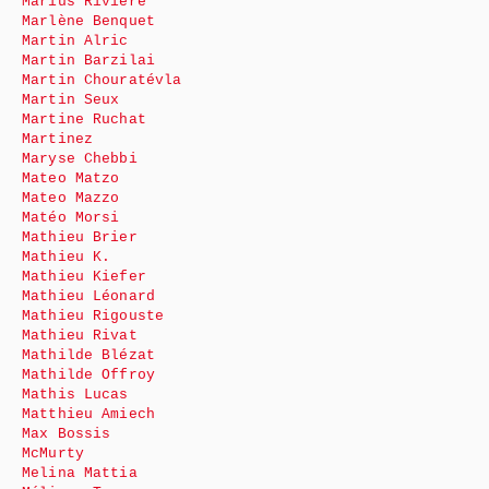
Marius Rivière
Marlène Benquet
Martin Alric
Martin Barzilai
Martin Chouratévla
Martin Seux
Martine Ruchat
Martinez
Maryse Chebbi
Mateo Matzo
Mateo Mazzo
Matéo Morsi
Mathieu Brier
Mathieu K.
Mathieu Kiefer
Mathieu Léonard
Mathieu Rigouste
Mathieu Rivat
Mathilde Blézat
Mathilde Offroy
Mathis Lucas
Matthieu Amiech
Max Bossis
McMurty
Melina Mattia