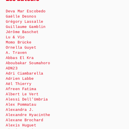
Deva Mar Escobedo
Gaëlle Desnos
Grégory Lassalle
Guillaume Gamblin
Jérôme Baschet
Lu & Vio
Momo Brücke
Ornella Guyet
A. Traven
Abbas El Kra
Aboubakar Soumahoro
ADN23
Adri Ciambarella
Adrien Labbe
Aël Thierry
Afreen Fatima
Albert Le Vert
Alessi Dell’Umbria
Alex Pommatau
Alexandra J.
Alexandre Hyacinthe
Alexane Brochard
Alexis Huguet