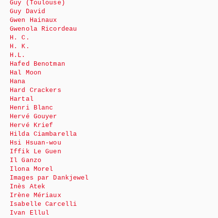
Guy (Toulouse)
Guy David
Gwen Hainaux
Gwenola Ricordeau
H. C.
H. K.
H.L.
Hafed Benotman
Hal Moon
Hana
Hard Crackers
Hartal
Henri Blanc
Hervé Gouyer
Hervé Krief
Hilda Ciambarella
Hsi Hsuan-wou
Iffik Le Guen
Il Ganzo
Ilona Morel
Images par Dankjewel
Inès Atek
Irène Mériaux
Isabelle Carcelli
Ivan Ellul