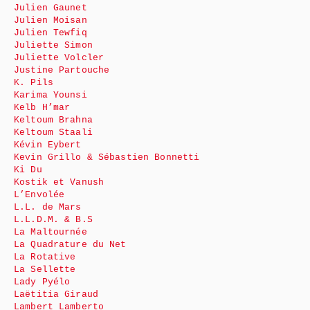
Julien Gaunet
Julien Moisan
Julien Tewfiq
Juliette Simon
Juliette Volcler
Justine Partouche
K. Pils
Karima Younsi
Kelb H’mar
Keltoum Brahna
Keltoum Staali
Kévin Eybert
Kevin Grillo & Sébastien Bonnetti
Ki Du
Kostik et Vanush
L’Envolée
L.L. de Mars
L.L.D.M. & B.S
La Maltournée
La Quadrature du Net
La Rotative
La Sellette
Lady Pyélo
Laëtitia Giraud
Lambert Lamberto