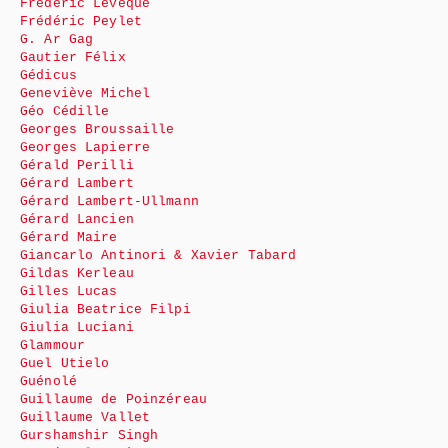
Frédéric Lévêque
Frédéric Peylet
G. Ar Gag
Gautier Félix
Gédicus
Geneviève Michel
Géo Cédille
Georges Broussaille
Georges Lapierre
Gérald Perilli
Gérard Lambert
Gérard Lambert-Ullmann
Gérard Lancien
Gérard Maire
Giancarlo Antinori & Xavier Tabard
Gildas Kerleau
Gilles Lucas
Giulia Beatrice Filpi
Giulia Luciani
Glammour
Guel Utielo
Guénolé
Guillaume de Poinzéreau
Guillaume Vallet
Gurshamshir Singh