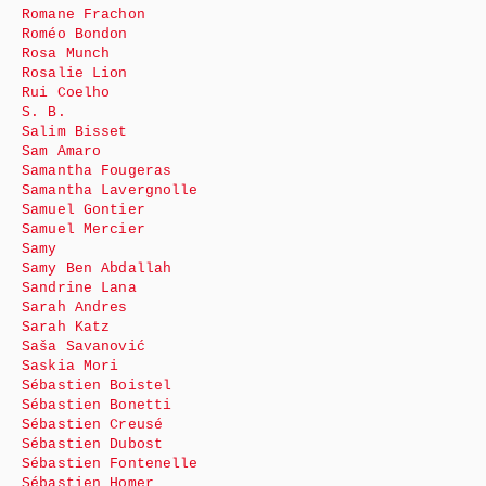
Romane Frachon
Roméo Bondon
Rosa Munch
Rosalie Lion
Rui Coelho
S. B.
Salim Bisset
Sam Amaro
Samantha Fougeras
Samantha Lavergnolle
Samuel Gontier
Samuel Mercier
Samy
Samy Ben Abdallah
Sandrine Lana
Sarah Andres
Sarah Katz
Saša Savanović
Saskia Mori
Sébastien Boistel
Sébastien Bonetti
Sébastien Creusé
Sébastien Dubost
Sébastien Fontenelle
Sébastien Homer