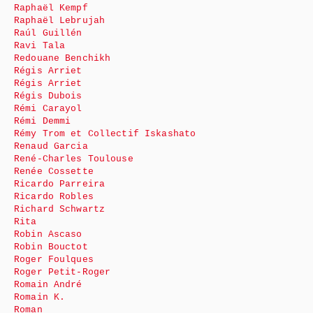
Raphaël Kempf
Raphaël Lebrujah
Raúl Guillén
Ravi Tala
Redouane Benchikh
Régis Arriet
Régis Arriet
Régis Dubois
Rémi Carayol
Rémi Demmi
Rémy Trom et Collectif Iskashato
Renaud Garcia
René-Charles Toulouse
Renée Cossette
Ricardo Parreira
Ricardo Robles
Richard Schwartz
Rita
Robin Ascaso
Robin Bouctot
Roger Foulques
Roger Petit-Roger
Romain André
Romain K.
Roman