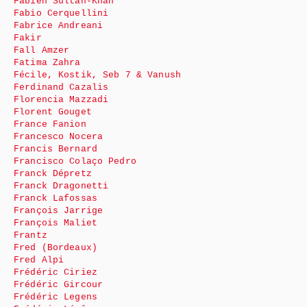
Fabien Sultan-Khan
Fabio Cerquellini
Fabrice Andreani
Fakir
Fall Amzer
Fatima Zahra
Fécile, Kostik, Seb 7 & Vanush
Ferdinand Cazalis
Florencia Mazzadi
Florent Gouget
France Fanion
Francesco Nocera
Francis Bernard
Francisco Colaço Pedro
Franck Dépretz
Franck Dragonetti
Franck Lafossas
François Jarrige
François Maliet
Frantz
Fred (Bordeaux)
Fred Alpi
Frédéric Ciriez
Frédéric Gircour
Frédéric Legens