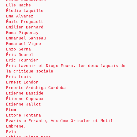
Elle Hache
Élodie Laquille
Ema Alvarez
Émile Progeault
Émilien Bernard
Emma Piqueray
Emmanuel Sanséau
Emmanuel Vigne
Enzo Serna
Éric Dourel
Eric Fournier
Éric Lavenir et Diogo Moura, les deux laquais de
la critique sociale
Eric Louis
Ernest London
Ernesto Aréchiga Córdoba
Etienne Bastide
Étienne Copeaux
Étienne Jallot
Etom
Ettore Fontana
Evaristo Errante, Anselme Grisoler et Metif
Embrene.
Evîn