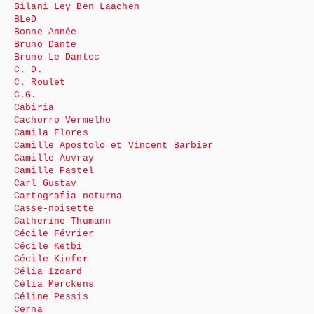
Bilani Ley Ben Laachen
BLeD
Bonne Année
Bruno Dante
Bruno Le Dantec
C. D.
C. Roulet
C.G.
Cabiria
Cachorro Vermelho
Camila Flores
Camille Apostolo et Vincent Barbier
Camille Auvray
Camille Pastel
Carl Gustav
Cartografia noturna
Casse-noisette
Catherine Thumann
Cécile Février
Cécile Ketbi
Cécile Kiefer
Célia Izoard
Célia Merckens
Céline Pessis
Cerna