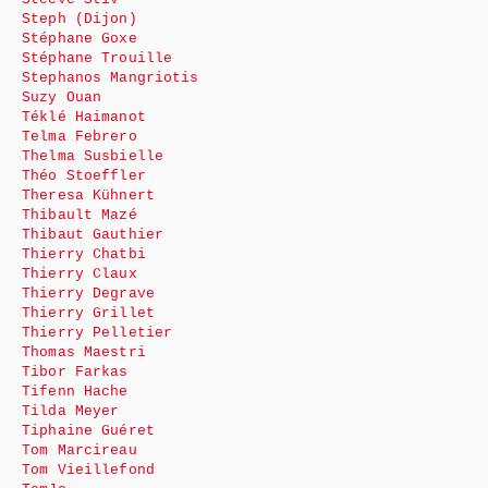
Steph (Dijon)
Stéphane Goxe
Stéphane Trouille
Stephanos Mangriotis
Suzy Ouan
Téklé Haimanot
Telma Febrero
Thelma Susbielle
Théo Stoeffler
Theresa Kühnert
Thibault Mazé
Thibaut Gauthier
Thierry Chatbi
Thierry Claux
Thierry Degrave
Thierry Grillet
Thierry Pelletier
Thomas Maestri
Tibor Farkas
Tifenn Hache
Tilda Meyer
Tiphaine Guéret
Tom Marcireau
Tom Vieillefond