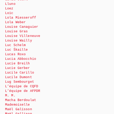
Lluno
Loez
Loïc
Lola Miesseroff
Lola Weber
Louise Canaguier
Louise Gras
Louise Villeneuve
Louise Wailly
Luc Schelm
Luc Śkaille
Lucas Roxo
Lucia Abbocchio
Lucie Breilh
Lucie Gerber
Lucile Carillo
Lucile Dumont
Lug Sembourget
L’équipe de CQFD
L’équipe de AFPDR
M. M.
Macha Berdoulat
Mademoiselle
Maël Galisson
Maël Gallison