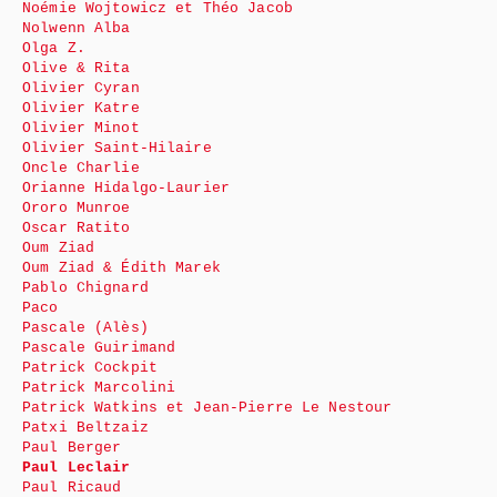
Noémie Wojtowicz et Théo Jacob
Nolwenn Alba
Olga Z.
Olive & Rita
Olivier Cyran
Olivier Katre
Olivier Minot
Olivier Saint-Hilaire
Oncle Charlie
Orianne Hidalgo-Laurier
Ororo Munroe
Oscar Ratito
Oum Ziad
Oum Ziad & Édith Marek
Pablo Chignard
Paco
Pascale (Alès)
Pascale Guirimand
Patrick Cockpit
Patrick Marcolini
Patrick Watkins et Jean-Pierre Le Nestour
Patxi Beltzaiz
Paul Berger
Paul Leclair
Paul Ricaud