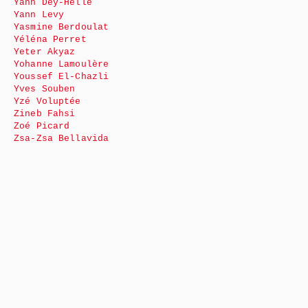
Yann Dey-Helle
Yann Levy
Yasmine Berdoulat
Yéléna Perret
Yeter Akyaz
Yohanne Lamoulère
Youssef El-Chazli
Yves Souben
Yzé Voluptée
Zineb Fahsi
Zoé Picard
Zsa-Zsa Bellavida