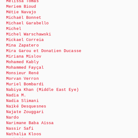
Mélissa Tomas
Meriem Bioud
Métie Navajo
Michaël Bonnet
Michael Garabello
Michel
Michel Warschawski
Mickael Correia
Mina Zapatero
Mira Garou et Donatien Ducasse
Miriana Mislov
Mohamed Kably
Mohammed Fayçal
Monsieur René
Morvan Verron
Muriel Bombardi
Nabiya Khan (Middle East Eye)
Nadia M.
Nadia Slimani
Naïké Desquesnes
Najate Zouggari
Nardo
Narimane Baba Aïssa
Nassir Safi
Nathalia Kloos