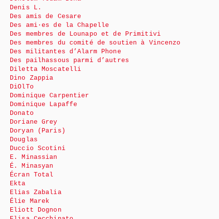
Denis L.
Des amis de Cesare
Des ami·es de la Chapelle
Des membres de Lounapo et de Primitivi
Des membres du comité de soutien à Vincenzo
Des militantes d’Alarm Phone
Des pailhassous parmi d’autres
Diletta Moscatelli
Dino Zappia
DiOlTo
Dominique Carpentier
Dominique Lapaffe
Donato
Doriane Grey
Doryan (Paris)
Douglas
Duccio Scotini
E. Minassian
É. Minasyan
Écran Total
Ekta
Elias Zabalia
Élie Marek
Eliott Dognon
Elisa Cecchinato