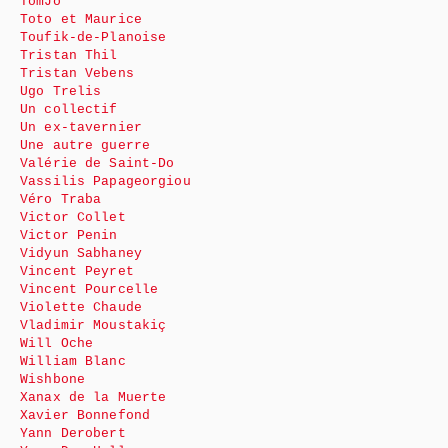
TomJo
Toto et Maurice
Toufik-de-Planoise
Tristan Thil
Tristan Vebens
Ugo Trelis
Un collectif
Un ex-tavernier
Une autre guerre
Valérie de Saint-Do
Vassilis Papageorgiou
Véro Traba
Victor Collet
Victor Penin
Vidyun Sabhaney
Vincent Peyret
Vincent Pourcelle
Violette Chaude
Vladimir Moustakiç
Will Oche
William Blanc
Wishbone
Xanax de la Muerte
Xavier Bonnefond
Yann Derobert