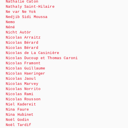
Nathalie Caton
Nathaly Saint-Hilaire
Ne var Ne Yok
Nedjib Sidi Moussa
Nemo
Néné
Nicht Autör
Nicolas Arraitz
Nicolas Bérard
Nicolas Bérard
Nicolas de La Casinière
Nicolas Ducoup et Thomas Caroni
Nicolas Framont
Nicolas Guillaume
Nicolas Haeringer
Nicolas Jaoul
Nicolas Marvey
Nicolas Norrito
Nicolas Rami
Nicolas Rousson
Niel Kadereit
Nina Faure
Nina Hubinet
Noël Godin
Noël Tardif