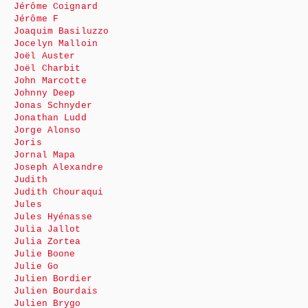
Jérôme Coignard
Jérôme F
Joaquim Basiluzzo
Jocelyn Malloin
Joël Auster
Joël Charbit
John Marcotte
Johnny Deep
Jonas Schnyder
Jonathan Ludd
Jorge Alonso
Joris
Jornal Mapa
Joseph Alexandre
Judith
Judith Chouraqui
Jules
Jules Hyénasse
Julia Jallot
Julia Zortea
Julie Boone
Julie Go
Julien Bordier
Julien Bourdais
Julien Brygo