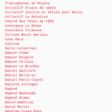
francophones du Rojava
Collectif Grains de sable
Collectif Justice et Vérité pour Razia
Collectif La Rotative
Comité des fêtes de CQFD
Constance Le Bihan
Constance Vilanova
Corinne Morel Darleux
Cosa Rara
Cynicom
Daisy Letourneur
Damien Almar
Damien Doignot
Damien Fellous
Damien Le Bruchec
Daniel Gaillard
Daniel Mallerin
Daniel Paris-Clavel
Daniela Villegas
Daphné
Daphné Bédinadé
Daphné Blake
David Gaboriau
David Martin
Dénètem Touam Bona