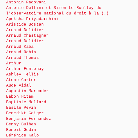
Antonin Padovani
Antonio Delfini et Simon Le Roulley de
l’observatoire national du droit à la (…)
Apeksha Priyadarshini
Aristide Bostan
Arnaud Dolidier
Arnaud Chastagner
Arnaud Dolidier
Arnaud Kaba
Arnaud Robin
Arnaud Thomas
Arthur
Arthur Fontenay
Ashley Tellis
Atone Carter
Aude Vidal
Augustin Marcader
Babon Hitam
Baptiste Mollard
Basile Pévin
Benedikt Geiger
Benjamin Fernández
Benny Bulben
Benoît Godin
Bérénice Kalo