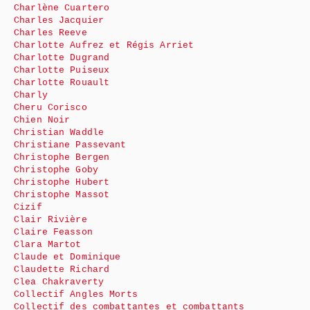
Charlène Cuartero
Charles Jacquier
Charles Reeve
Charlotte Aufrez et Régis Arriet
Charlotte Dugrand
Charlotte Puiseux
Charlotte Rouault
Charly
Cheru Corisco
Chien Noir
Christian Waddle
Christiane Passevant
Christophe Bergen
Christophe Goby
Christophe Hubert
Christophe Massot
Cizif
Clair Rivière
Claire Feasson
Clara Martot
Claude et Dominique
Claudette Richard
Clea Chakraverty
Collectif Angles Morts
Collectif des combattantes et combattants