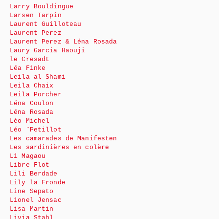
Larry Bouldingue
Larsen Tarpin
Laurent Guilloteau
Laurent Perez
Laurent Perez & Léna Rosada
Laury Garcia Haouji
le Cresadt
Léa Finke
Leila al-Shami
Leila Chaix
Leila Porcher
Léna Coulon
Léna Rosada
Léo Michel
Léo ¨Petillot
Les camarades de Manifesten
Les sardinières en colère
Li Magaou
Libre Flot
Lili Berdade
Lily la Fronde
Line Sepato
Lionel Jensac
Lisa Martin
Livia Stahl