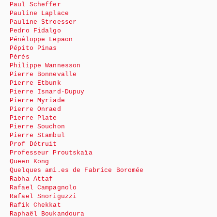
Paul Scheffer
Pauline Laplace
Pauline Stroesser
Pedro Fidalgo
Pénéloppe Lepaon
Pépito Pinas
Pérès
Philippe Wannesson
Pierre Bonnevalle
Pierre Etbunk
Pierre Isnard-Dupuy
Pierre Myriade
Pierre Onraed
Pierre Plate
Pierre Souchon
Pierre Stambul
Prof Détruit
Professeur Proutskaïa
Queen Kong
Quelques ami.es de Fabrice Boromée
Rabha Attaf
Rafael Campagnolo
Rafaël Snoriguzzi
Rafik Chekkat
Raphaël Boukandoura