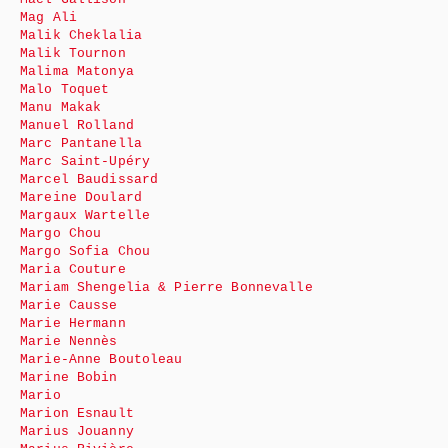
Mag Ali
Malik Cheklalia
Malik Tournon
Malima Matonya
Malo Toquet
Manu Makak
Manuel Rolland
Marc Pantanella
Marc Saint-Upéry
Marcel Baudissard
Mareine Doulard
Margaux Wartelle
Margo Chou
Margo Sofia Chou
Maria Couture
Mariam Shengelia & Pierre Bonnevalle
Marie Causse
Marie Hermann
Marie Nennès
Marie-Anne Boutoleau
Marine Bobin
Mario
Marion Esnault
Marius Jouanny