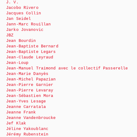
J. V.
Jacobo Rivero
Jacques Collin
Jan Seidel
Jann-Marc Rouillan
Jarko Jovanovic
JBZ
Jean Bourdin
Jean-Baptiste Bernard
Jean-Baptiste Legars
Jean-Claude Leyraud
Jean-Loup
Jean-Manuel Traimond avec le collectif Passerelle
Jean-Marie Danyès
Jean-Michel Papazian
Jean-Pierre Garnier
Jean-Pierre Levaray
Jean-Sébastien Mora
Jean-Yves Lesage
Jeanne Carratala
Jeanne Frank
Jeanne Vandenbroucke
Jef Klak
Jéline Yakoublanc
Jérémy Rubenstein