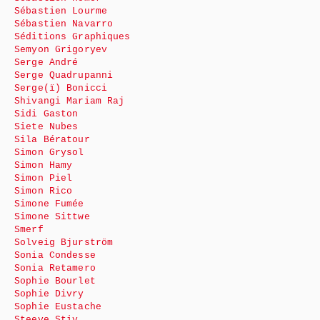
Sébastien Lourme
Sébastien Navarro
Séditions Graphiques
Semyon Grigoryev
Serge André
Serge Quadrupanni
Serge(ï) Bonicci
Shivangi Mariam Raj
Sidi Gaston
Siete Nubes
Sila Bératour
Simon Grysol
Simon Hamy
Simon Piel
Simon Rico
Simone Fumée
Simone Sittwe
Smerf
Solveig Bjurström
Sonia Condesse
Sonia Retamero
Sophie Bourlet
Sophie Divry
Sophie Eustache
Steeve Stiv