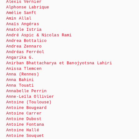
Alexis Vernier
Alphonse Labrique
Amélie Sanft
Amin Allal
Anaïs Angéras
Anatole Istria
André Aspic & Nicolas Rami
Andrea Bottalico
Andrea Zennaro
Andréas Ferréol
Angarika G.
Anirban Bhattacharya et Banojyotsna Lahiri
Anissa Tlemcen
Anna (Rennes)
Anna Bahini
Anna Touati
Annabelle Perrin
Anne-Leïla Ollivier
Antoine (Toulouse)
Antoine Bougeard
Antoine Carrer
Antoine Dubost
Antoine Fontana
Antoine Hallé
Antoine Souquet