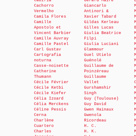
Cabiria
Gérard Maire
Cachorro
Giancarlo
Vermelho
Antinori &
Camila Flores
Xavier Tabard
Camille
Gildas Kerleau
Apostolo et
Gilles Lucas
Vincent Barbier
Giulia Beatrice
Camille Auvray
Filpi
Camille Pastel
Giulia Luciani
Carl Gustav
Glammour
Cartografia
Guel Utielo
noturna
Guénolé
Casse-noisette
Guillaume de
Catherine
Poinzéreau
Thumann
Guillaume
Cécile Février
Vallet
Cécile Ketbi
Gurshamshir
Cécile Kiefer
Singh
Célia Izoard
Guy (Toulouse)
Célia Merckens
Guy David
Céline Pessis
Gwen Hainaux
Cerna
Gwenola
Charlène
Ricordeau
Cuartero
H. C.
Charles
H. K.