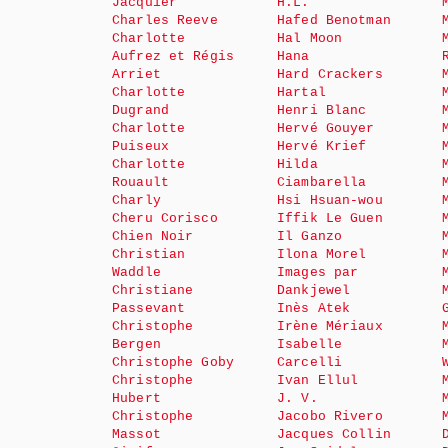
Jacquier
H.L.
Charles Reeve
Hafed Benotman
Charlotte
Hal Moon
Aufrez et Régis
Hana
Arriet
Hard Crackers
Charlotte
Hartal
Dugrand
Henri Blanc
Charlotte
Hervé Gouyer
Puiseux
Hervé Krief
Charlotte
Hilda
Rouault
Ciambarella
Charly
Hsi Hsuan-wou
Cheru Corisco
Iffik Le Guen
Chien Noir
Il Ganzo
Christian
Ilona Morel
Waddle
Images par
Christiane
Dankjewel
Passevant
Inès Atek
Christophe
Irène Mériaux
Bergen
Isabelle
Christophe Goby
Carcelli
Christophe
Ivan Ellul
Hubert
J. V.
Christophe
Jacobo Rivero
Massot
Jacques Collin