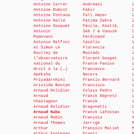
Antoine Carrer
Andreani
Antoine Dubost
Fakir
Antoine Fontana
Fall Amzer
Antoine Hallé
Fatima Zahra
Antoine Souquet
Fécile, Kostik,
Antonin
Seb 7 & Vanush
Padovani
Ferdinand
Antonio Delfini
Cazalis
et Simon Le
Florencia
Roulley de
Mazzadi
l’observatoire
Florent Gouget
national du
France Fanion
droit à la (…)
Francesco
Apeksha
Nocera
Priyadarshini
Francis Bernard
Aristide Bostan
Francisco
Arnaud Dolidier
Colaço Pedro
Arnaud
Franck Dépretz
Chastagner
Franck
Arnaud Dolidier
Dragonetti
Arnaud Kaba
Franck Lafossas
Arnaud Robin
François
Arnaud Thomas
Jarrige
Arthur
François Maliet
Arthur Fontenay
Frantz