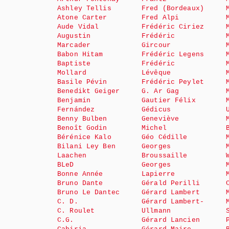
Ashley Tellis
Fred (Bordeaux)
Atone Carter
Fred Alpi
Aude Vidal
Frédéric Ciriez
Augustin
Frédéric
Marcader
Gircour
Babon Hitam
Frédéric Legens
Baptiste
Frédéric
Mollard
Lévêque
Basile Pévin
Frédéric Peylet
Benedikt Geiger
G. Ar Gag
Benjamin
Gautier Félix
Fernández
Gédicus
Benny Bulben
Geneviève
Benoît Godin
Michel
Bérénice Kalo
Géo Cédille
Bilani Ley Ben
Georges
Laachen
Broussaille
BLeD
Georges
Bonne Année
Lapierre
Bruno Dante
Gérald Perilli
Bruno Le Dantec
Gérard Lambert
C. D.
Gérard Lambert-
C. Roulet
Ullmann
C.G.
Gérard Lancien