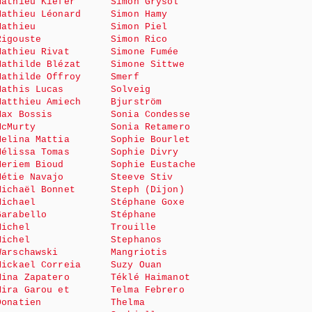
Mathieu Kiefer
Simon Grysol
Mathieu Léonard
Simon Hamy
Mathieu
Simon Piel
Rigouste
Simon Rico
Mathieu Rivat
Simone Fumée
Mathilde Blézat
Simone Sittwe
Mathilde Offroy
Smerf
Mathis Lucas
Solveig
Matthieu Amiech
Bjurström
Max Bossis
Sonia Condesse
McMurty
Sonia Retamero
Melina Mattia
Sophie Bourlet
Mélissa Tomas
Sophie Divry
Meriem Bioud
Sophie Eustache
Métie Navajo
Steeve Stiv
Michaël Bonnet
Steph (Dijon)
Michael
Stéphane Goxe
Garabello
Stéphane
Michel
Trouille
Michel
Stephanos
Warschawski
Mangriotis
Mickael Correia
Suzy Ouan
Mina Zapatero
Téklé Haimanot
Mira Garou et
Telma Febrero
Donatien
Thelma