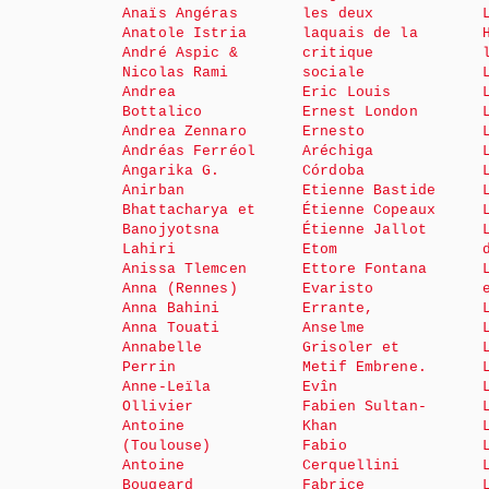
Anaïs Angéras
les deux
Anatole Istria
laquais de la
André Aspic &
critique
Nicolas Rami
sociale
Andrea
Eric Louis
Bottalico
Ernest London
Andrea Zennaro
Ernesto
Andréas Ferréol
Aréchiga
Angarika G.
Córdoba
Anirban
Etienne Bastide
Bhattacharya et
Étienne Copeaux
Banojyotsna
Étienne Jallot
Lahiri
Etom
Anissa Tlemcen
Ettore Fontana
Anna (Rennes)
Evaristo
Anna Bahini
Errante,
Anna Touati
Anselme
Annabelle
Grisoler et
Perrin
Metif Embrene.
Anne-Leïla
Evîn
Ollivier
Fabien Sultan-
Antoine
Khan
(Toulouse)
Fabio
Antoine
Cerquellini
Bougeard
Fabrice