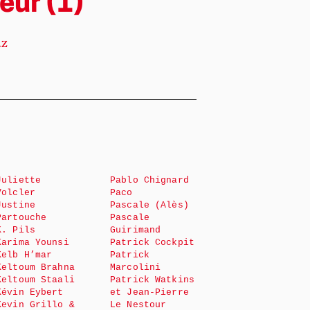
eur (1)
az
Juliette
Pablo Chignard
Volcler
Paco
Justine
Pascale (Alès)
Partouche
Pascale
K. Pils
Guirimand
Karima Younsi
Patrick Cockpit
Kelb H’mar
Patrick
Keltoum Brahna
Marcolini
Keltoum Staali
Patrick Watkins
Kévin Eybert
et Jean-Pierre
Kevin Grillo &
Le Nestour