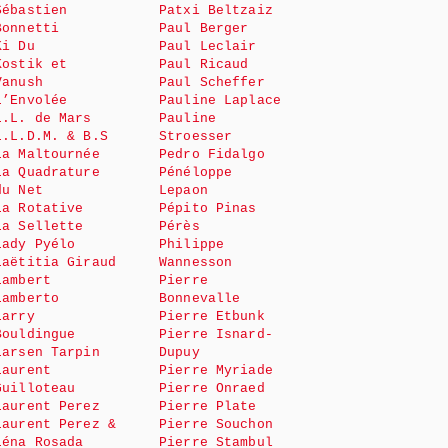
Sébastien
Patxi Beltzaiz
Bonnetti
Paul Berger
Ki Du
Paul Leclair
Kostik et
Paul Ricaud
Vanush
Paul Scheffer
L’Envolée
Pauline Laplace
L.L. de Mars
Pauline
L.L.D.M. & B.S
Stroesser
La Maltournée
Pedro Fidalgo
La Quadrature
Pénéloppe
du Net
Lepaon
La Rotative
Pépito Pinas
La Sellette
Pérès
Lady Pyélo
Philippe
Laëtitia Giraud
Wannesson
Lambert
Pierre
Lamberto
Bonnevalle
Larry
Pierre Etbunk
Bouldingue
Pierre Isnard-
Larsen Tarpin
Dupuy
Laurent
Pierre Myriade
Guilloteau
Pierre Onraed
Laurent Perez
Pierre Plate
Laurent Perez &
Pierre Souchon
Léna Rosada
Pierre Stambul