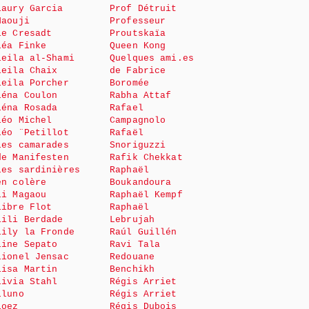
Laury Garcia
Prof Détruit
Haouji
Professeur
le Cresadt
Proutskaïa
Léa Finke
Queen Kong
Leila al-Shami
Quelques ami.es
Leila Chaix
de Fabrice
Leila Porcher
Boromée
Léna Coulon
Rabha Attaf
Léna Rosada
Rafael
Léo Michel
Campagnolo
Léo ¨Petillot
Rafaël
Les camarades
Snoriguzzi
de Manifesten
Rafik Chekkat
Les sardinières
Raphaël
en colère
Boukandoura
Li Magaou
Raphaël Kempf
Libre Flot
Raphaël
Lili Berdade
Lebrujah
Lily la Fronde
Raúl Guillén
Line Sepato
Ravi Tala
Lionel Jensac
Redouane
Lisa Martin
Benchikh
Livia Stahl
Régis Arriet
Lluno
Régis Arriet
Loez
Régis Dubois