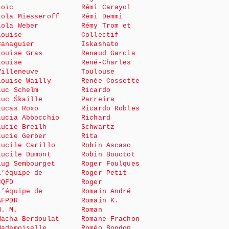
Loïc
Rémi Carayol
Lola Miesseroff
Rémi Demmi
Lola Weber
Rémy Trom et
Louise
Collectif
Canaguier
Iskashato
Louise Gras
Renaud Garcia
Louise
René-Charles
Villeneuve
Toulouse
Louise Wailly
Renée Cossette
Luc Schelm
Ricardo
Luc Śkaille
Parreira
Lucas Roxo
Ricardo Robles
Lucia Abbocchio
Richard
Lucie Breilh
Schwartz
Lucie Gerber
Rita
Lucile Carillo
Robin Ascaso
Lucile Dumont
Robin Bouctot
Lug Sembourget
Roger Foulques
L’équipe de
Roger Petit-
CQFD
Roger
L’équipe de
Romain André
AFPDR
Romain K.
M. M.
Roman
Macha Berdoulat
Romane Frachon
Mademoiselle
Roméo Bondon