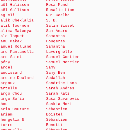
Maël Galisson
Rosa Munch
Maël Gallison
Rosalie Lion
Mag Ali
Rui Coelho
Malik Cheklalia
S. B.
Malik Tournon
Salim Bisset
Malima Matonya
Sam Amaro
Malo Toquet
Samantha
Manu Makak
Fougeras
Manuel Rolland
Samantha
Marc Pantanella
Lavergnolle
Marc Saint-
Samuel Gontier
Upéry
Samuel Mercier
Marcel
Samy
Baudissard
Samy Ben
Mareine Doulard
Abdallah
Margaux
Sandrine Lana
Wartelle
Sarah Andres
Margo Chou
Sarah Katz
Margo Sofia
Saša Savanović
Chou
Saskia Mori
Maria Couture
Sébastien
Mariam
Boistel
Shengelia &
Sébastien
Pierre
Bonetti