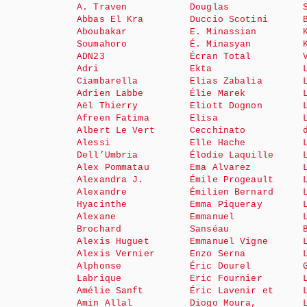
A. Traven
Douglas
Abbas El Kra
Duccio Scotini
Aboubakar
E. Minassian
Soumahoro
É. Minasyan
ADN23
Écran Total
Adri
Ekta
Ciambarella
Elias Zabalia
Adrien Labbe
Élie Marek
Aël Thierry
Eliott Dognon
Afreen Fatima
Elisa
Albert Le Vert
Cecchinato
Alessi
Elle Hache
Dell’Umbria
Élodie Laquille
Alex Pommatau
Ema Alvarez
Alexandra J.
Émile Progeault
Alexandre
Émilien Bernard
Hyacinthe
Emma Piqueray
Alexane
Emmanuel
Brochard
Sanséau
Alexis Huguet
Emmanuel Vigne
Alexis Vernier
Enzo Serna
Alphonse
Éric Dourel
Labrique
Eric Fournier
Amélie Sanft
Éric Lavenir et
Amin Allal
Diogo Moura,