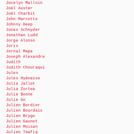
Jocelyn Malloin
Joël Auster
Joël Charbit
John Marcotte
Johnny Deep
Jonas Schnyder
Jonathan Ludd
Jorge Alonso
Joris
Jornal Mapa
Joseph Alexandre
Judith
Judith Chouraqui
Jules
Jules Hyénasse
Julia Jallot
Julia Zortea
Julie Boone
Julie Go
Julien Bordier
Julien Bourdais
Julien Brygo
Julien Gaunet
Julien Moisan
Julien Tewfiq