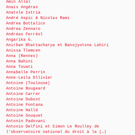
Amin Allal
Anaïs Angéras
Anatole Istria
André Aspic & Nicolas Rami
Andrea Bottalico
Andrea Zennaro
Andréas Ferréol
Angarika G.
Anirban Bhattacharya et Banojyotsna Lahiri
Anissa Tlemcen
Anna (Rennes)
Anna Bahini
Anna Touati
Annabelle Perrin
Anne-Leïla Ollivier
Antoine (Toulouse)
Antoine Bougeard
Antoine Carrer
Antoine Dubost
Antoine Fontana
Antoine Hallé
Antoine Souquet
Antonin Padovani
Antonio Delfini et Simon Le Roulley de
l’observatoire national du droit à la (…)