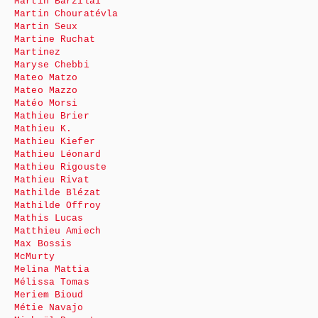
Martin Barzilai
Martin Chouratévla
Martin Seux
Martine Ruchat
Martinez
Maryse Chebbi
Mateo Matzo
Mateo Mazzo
Matéo Morsi
Mathieu Brier
Mathieu K.
Mathieu Kiefer
Mathieu Léonard
Mathieu Rigouste
Mathieu Rivat
Mathilde Blézat
Mathilde Offroy
Mathis Lucas
Matthieu Amiech
Max Bossis
McMurty
Melina Mattia
Mélissa Tomas
Meriem Bioud
Métie Navajo