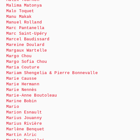
Malima Matonya
Malo Toquet
Manu Makak
Manuel Rolland
Marc Pantanella
Marc Saint-Upéry
Marcel Baudissard
Mareine Doulard
Margaux Wartelle
Margo Chou
Margo Sofia Chou
Maria Couture
Mariam Shengelia & Pierre Bonnevalle
Marie Causse
Marie Hermann
Marie Nennès
Marie-Anne Boutoleau
Marine Bobin
Mario
Marion Esnault
Marius Jouanny
Marius Rivière
Marlène Benquet
Martin Alric