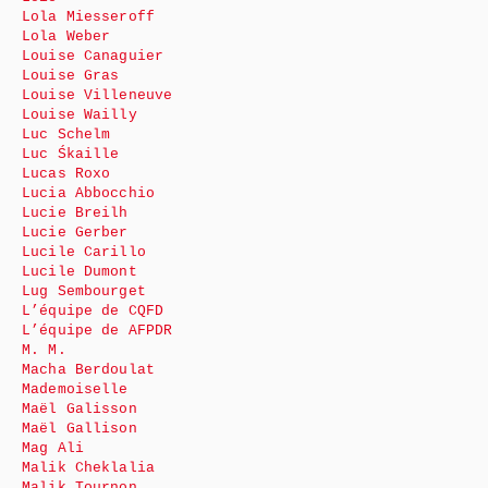
Lola Miesseroff
Lola Weber
Louise Canaguier
Louise Gras
Louise Villeneuve
Louise Wailly
Luc Schelm
Luc Śkaille
Lucas Roxo
Lucia Abbocchio
Lucie Breilh
Lucie Gerber
Lucile Carillo
Lucile Dumont
Lug Sembourget
L’équipe de CQFD
L’équipe de AFPDR
M. M.
Macha Berdoulat
Mademoiselle
Maël Galisson
Maël Gallison
Mag Ali
Malik Cheklalia
Malik Tournon