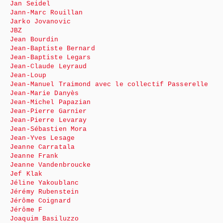
Jan Seidel
Jann-Marc Rouillan
Jarko Jovanovic
JBZ
Jean Bourdin
Jean-Baptiste Bernard
Jean-Baptiste Legars
Jean-Claude Leyraud
Jean-Loup
Jean-Manuel Traimond avec le collectif Passerelle
Jean-Marie Danyès
Jean-Michel Papazian
Jean-Pierre Garnier
Jean-Pierre Levaray
Jean-Sébastien Mora
Jean-Yves Lesage
Jeanne Carratala
Jeanne Frank
Jeanne Vandenbroucke
Jef Klak
Jéline Yakoublanc
Jérémy Rubenstein
Jérôme Coignard
Jérôme F
Joaquim Basiluzzo