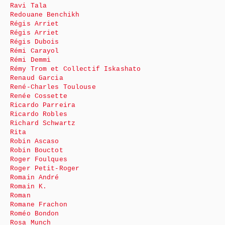
Ravi Tala
Redouane Benchikh
Régis Arriet
Régis Arriet
Régis Dubois
Rémi Carayol
Rémi Demmi
Rémy Trom et Collectif Iskashato
Renaud Garcia
René-Charles Toulouse
Renée Cossette
Ricardo Parreira
Ricardo Robles
Richard Schwartz
Rita
Robin Ascaso
Robin Bouctot
Roger Foulques
Roger Petit-Roger
Romain André
Romain K.
Roman
Romane Frachon
Roméo Bondon
Rosa Munch