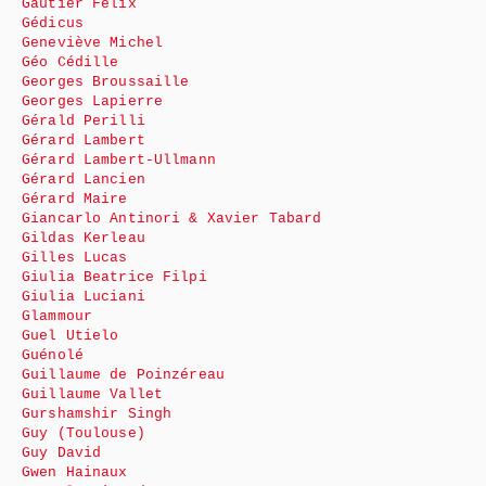
Gautier Félix
Gédicus
Geneviève Michel
Géo Cédille
Georges Broussaille
Georges Lapierre
Gérald Perilli
Gérard Lambert
Gérard Lambert-Ullmann
Gérard Lancien
Gérard Maire
Giancarlo Antinori & Xavier Tabard
Gildas Kerleau
Gilles Lucas
Giulia Beatrice Filpi
Giulia Luciani
Glammour
Guel Utielo
Guénolé
Guillaume de Poinzéreau
Guillaume Vallet
Gurshamshir Singh
Guy (Toulouse)
Guy David
Gwen Hainaux