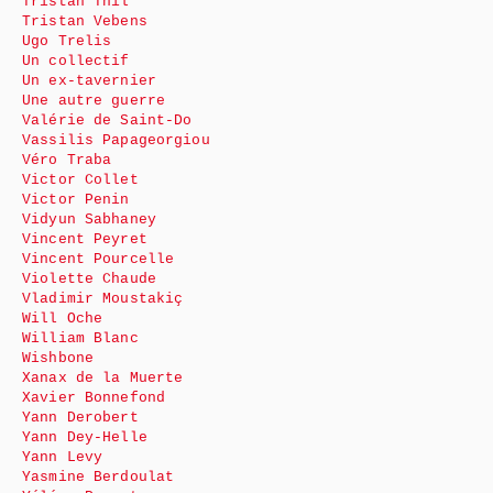
Tristan Thil
Tristan Vebens
Ugo Trelis
Un collectif
Un ex-tavernier
Une autre guerre
Valérie de Saint-Do
Vassilis Papageorgiou
Véro Traba
Victor Collet
Victor Penin
Vidyun Sabhaney
Vincent Peyret
Vincent Pourcelle
Violette Chaude
Vladimir Moustakiç
Will Oche
William Blanc
Wishbone
Xanax de la Muerte
Xavier Bonnefond
Yann Derobert
Yann Dey-Helle
Yann Levy
Yasmine Berdoulat