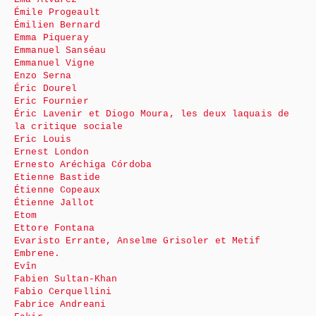
Émile Progeault
Émilien Bernard
Emma Piqueray
Emmanuel Sanséau
Emmanuel Vigne
Enzo Serna
Éric Dourel
Eric Fournier
Éric Lavenir et Diogo Moura, les deux laquais de
la critique sociale
Eric Louis
Ernest London
Ernesto Aréchiga Córdoba
Etienne Bastide
Étienne Copeaux
Étienne Jallot
Etom
Ettore Fontana
Evaristo Errante, Anselme Grisoler et Metif
Embrene.
Evîn
Fabien Sultan-Khan
Fabio Cerquellini
Fabrice Andreani