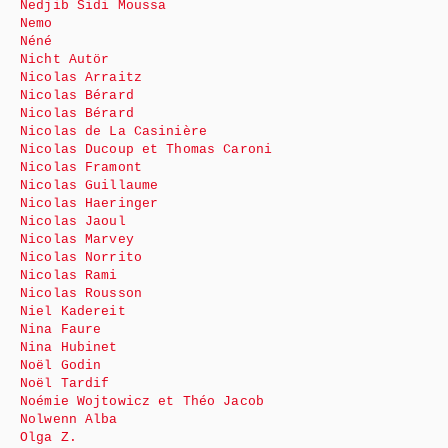
Nedjib Sidi Moussa
Nemo
Néné
Nicht Autör
Nicolas Arraitz
Nicolas Bérard
Nicolas Bérard
Nicolas de La Casinière
Nicolas Ducoup et Thomas Caroni
Nicolas Framont
Nicolas Guillaume
Nicolas Haeringer
Nicolas Jaoul
Nicolas Marvey
Nicolas Norrito
Nicolas Rami
Nicolas Rousson
Niel Kadereit
Nina Faure
Nina Hubinet
Noël Godin
Noël Tardif
Noémie Wojtowicz et Théo Jacob
Nolwenn Alba
Olga Z.