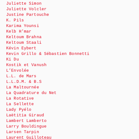
Juliette Simon
Juliette Volcler
Justine Partouche
K. Pils
Karima Younsi
Kelb H’mar
Keltoum Brahna
Keltoum Staali
Kévin Eybert
Kevin Grillo & Sébastien Bonnetti
Ki Du
Kostik et Vanush
L’Envolée
L.L. de Mars
L.L.D.M. & B.S
La Maltournée
La Quadrature du Net
La Rotative
La Sellette
Lady Pyélo
Laëtitia Giraud
Lambert Lamberto
Larry Bouldingue
Larsen Tarpin
Laurent Guilloteau