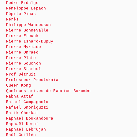
Pedro Fidalgo
Pénéloppe Lepaon
Pépito Pinas
Pérès
Philippe Wannesson
Pierre Bonnevalle
Pierre Etbunk
Pierre Isnard-Dupuy
Pierre Myriade
Pierre Onraed
Pierre Plate
Pierre Souchon
Pierre Stambul
Prof Détruit
Professeur Proutskaïa
Queen Kong
Quelques ami.es de Fabrice Boromée
Rabha Attaf
Rafael Campagnolo
Rafaël Snoriguzzi
Rafik Chekkat
Raphaël Boukandoura
Raphaël Kempf
Raphaël Lebrujah
Raúl Guillén