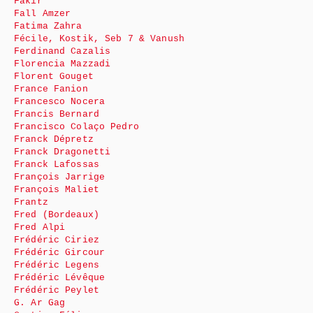
Fakir
Fall Amzer
Fatima Zahra
Fécile, Kostik, Seb 7 & Vanush
Ferdinand Cazalis
Florencia Mazzadi
Florent Gouget
France Fanion
Francesco Nocera
Francis Bernard
Francisco Colaço Pedro
Franck Dépretz
Franck Dragonetti
Franck Lafossas
François Jarrige
François Maliet
Frantz
Fred (Bordeaux)
Fred Alpi
Frédéric Ciriez
Frédéric Gircour
Frédéric Legens
Frédéric Lévêque
Frédéric Peylet
G. Ar Gag