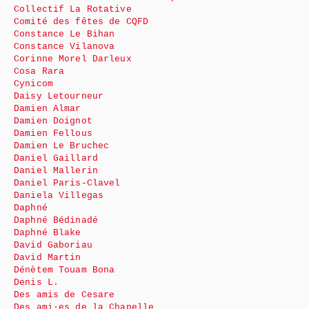
Collectif La Rotative
Comité des fêtes de CQFD
Constance Le Bihan
Constance Vilanova
Corinne Morel Darleux
Cosa Rara
Cynicom
Daisy Letourneur
Damien Almar
Damien Doignot
Damien Fellous
Damien Le Bruchec
Daniel Gaillard
Daniel Mallerin
Daniel Paris-Clavel
Daniela Villegas
Daphné
Daphné Bédinadé
Daphné Blake
David Gaboriau
David Martin
Dénètem Touam Bona
Denis L.
Des amis de Cesare
Des ami·es de la Chapelle