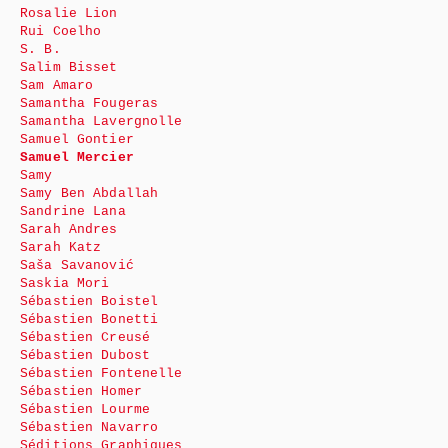
Rosalie Lion
Rui Coelho
S. B.
Salim Bisset
Sam Amaro
Samantha Fougeras
Samantha Lavergnolle
Samuel Gontier
Samuel Mercier
Samy
Samy Ben Abdallah
Sandrine Lana
Sarah Andres
Sarah Katz
Saša Savanović
Saskia Mori
Sébastien Boistel
Sébastien Bonetti
Sébastien Creusé
Sébastien Dubost
Sébastien Fontenelle
Sébastien Homer
Sébastien Lourme
Sébastien Navarro
Séditions Graphiques