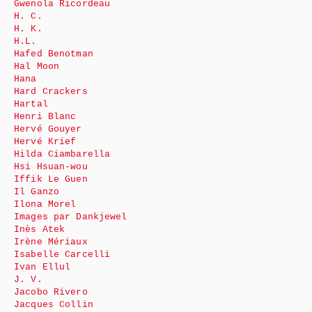
Gwenola Ricordeau
H. C.
H. K.
H.L.
Hafed Benotman
Hal Moon
Hana
Hard Crackers
Hartal
Henri Blanc
Hervé Gouyer
Hervé Krief
Hilda Ciambarella
Hsi Hsuan-wou
Iffik Le Guen
Il Ganzo
Ilona Morel
Images par Dankjewel
Inès Atek
Irène Mériaux
Isabelle Carcelli
Ivan Ellul
J. V.
Jacobo Rivero
Jacques Collin