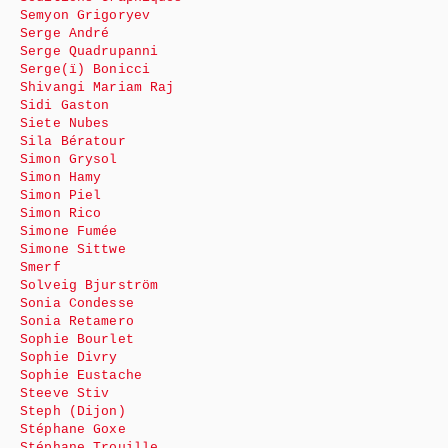
Semyon Grigoryev
Serge André
Serge Quadrupanni
Serge(ï) Bonicci
Shivangi Mariam Raj
Sidi Gaston
Siete Nubes
Sila Bératour
Simon Grysol
Simon Hamy
Simon Piel
Simon Rico
Simone Fumée
Simone Sittwe
Smerf
Solveig Bjurström
Sonia Condesse
Sonia Retamero
Sophie Bourlet
Sophie Divry
Sophie Eustache
Steeve Stiv
Steph (Dijon)
Stéphane Goxe
Stéphane Trouille