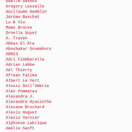
Gaëlle Desnos
Grégory Lassalle
Guillaume Gamblin
Jérôme Baschet
Lu & Vio
Momo Brücke
Ornella Guyet
A. Traven
Abbas El Kra
Aboubakar Soumahoro
ADN23
Adri Ciambarella
Adrien Labbe
Aël Thierry
Afreen Fatima
Albert Le Vert
Alessi Dell’Umbria
Alex Pommatau
Alexandra J.
Alexandre Hyacinthe
Alexane Brochard
Alexis Huguet
Alexis Vernier
Alphonse Labrique
Amélie Sanft