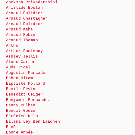
Apeksha Priyadarshini
Aristide Bostan
Arnaud Dolidier
Arnaud Chastagner
Arnaud Dolidier
Arnaud Kaba
Arnaud Robin
Arnaud Thomas
Arthur
Arthur Fontenay
Ashley Tellis
Atone Carter
Aude Vidal
Augustin Marcader
Babon Hitam
Baptiste Mollard
Basile Pévin
Benedikt Geiger
Benjamin Fernández
Benny Bulben
Benoît Godin
Bérénice Kalo
Bilani Ley Ben Laachen
BLeD
Bonne Année