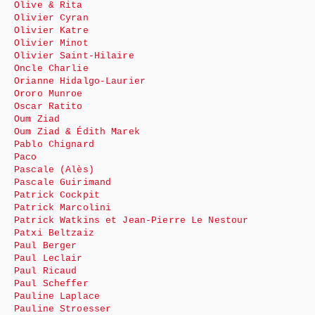
Olive & Rita
Olivier Cyran
Olivier Katre
Olivier Minot
Olivier Saint-Hilaire
Oncle Charlie
Orianne Hidalgo-Laurier
Ororo Munroe
Oscar Ratito
Oum Ziad
Oum Ziad & Édith Marek
Pablo Chignard
Paco
Pascale (Alès)
Pascale Guirimand
Patrick Cockpit
Patrick Marcolini
Patrick Watkins et Jean-Pierre Le Nestour
Patxi Beltzaiz
Paul Berger
Paul Leclair
Paul Ricaud
Paul Scheffer
Pauline Laplace
Pauline Stroesser