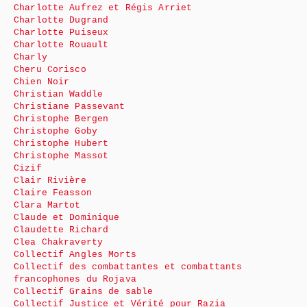
Charlotte Aufrez et Régis Arriet
Charlotte Dugrand
Charlotte Puiseux
Charlotte Rouault
Charly
Cheru Corisco
Chien Noir
Christian Waddle
Christiane Passevant
Christophe Bergen
Christophe Goby
Christophe Hubert
Christophe Massot
Cizif
Clair Rivière
Claire Feasson
Clara Martot
Claude et Dominique
Claudette Richard
Clea Chakraverty
Collectif Angles Morts
Collectif des combattantes et combattants
francophones du Rojava
Collectif Grains de sable
Collectif Justice et Vérité pour Razia