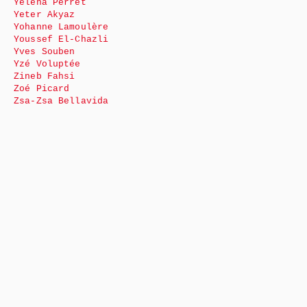
Yéléna Perret
Yeter Akyaz
Yohanne Lamoulère
Youssef El-Chazli
Yves Souben
Yzé Voluptée
Zineb Fahsi
Zoé Picard
Zsa-Zsa Bellavida