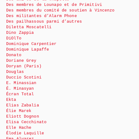
Des membres de Lounapo et de Primitivi
Des membres du comité de soutien à Vincenzo
Des militantes d’Alarm Phone
Des pailhassous parmi d’autres
Diletta Moscatelli
Dino Zappia
DiOlTo
Dominique Carpentier
Dominique Lapaffe
Donato
Doriane Grey
Doryan (Paris)
Douglas
Duccio Scotini
E. Minassian
É. Minasyan
Écran Total
Ekta
Elias Zabalia
Élie Marek
Eliott Dognon
Elisa Cecchinato
Elle Hache
Élodie Laquille
Ema Alvarez