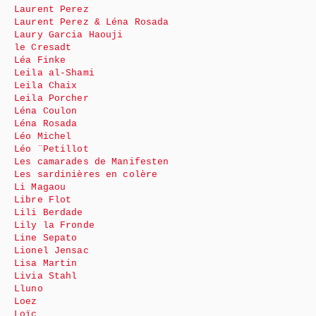
Laurent Perez
Laurent Perez & Léna Rosada
Laury Garcia Haouji
le Cresadt
Léa Finke
Leila al-Shami
Leila Chaix
Leila Porcher
Léna Coulon
Léna Rosada
Léo Michel
Léo ¨Petillot
Les camarades de Manifesten
Les sardinières en colère
Li Magaou
Libre Flot
Lili Berdade
Lily la Fronde
Line Sepato
Lionel Jensac
Lisa Martin
Livia Stahl
Lluno
Loez
Loïc