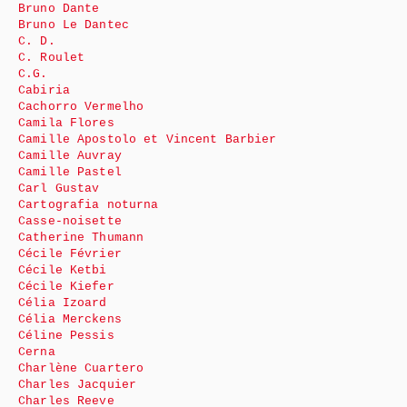
Bruno Dante
Bruno Le Dantec
C. D.
C. Roulet
C.G.
Cabiria
Cachorro Vermelho
Camila Flores
Camille Apostolo et Vincent Barbier
Camille Auvray
Camille Pastel
Carl Gustav
Cartografia noturna
Casse-noisette
Catherine Thumann
Cécile Février
Cécile Ketbi
Cécile Kiefer
Célia Izoard
Célia Merckens
Céline Pessis
Cerna
Charlène Cuartero
Charles Jacquier
Charles Reeve