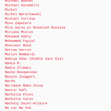
Michaël Bonnet
Michael Garabello
Michel
Michel Warschawski
Mickael Correia
Mina Zapatero
Mira Garou et Donatien Ducasse
Miriana Mislov
Mohamed Kably
Mohammed Fayçal
Monsieur René
Morvan Verron
Muriel Bombardi
Nabiya Khan (Middle East Eye)
Nadia M.
Nadia Slimani
Naïké Desquesnes
Najate Zouggari
Nardo
Narimane Baba Aïssa
Nassir Safi
Nathalia Kloos
Nathalie Caton
Nathaly Saint-Hilaire
Ne var Ne Yok