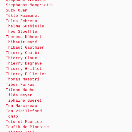
Stephanos Mangriotis
Suzy Ouan
Téklé Haimanot
Telma Febrero
Thelma Susbielle
Théo Stoeffler
Theresa Kühnert
Thibault Mazé
Thibaut Gauthier
Thierry Chatbi
Thierry Claux
Thierry Degrave
Thierry Grillet
Thierry Pelletier
Thomas Maestri
Tibor Farkas
Tifenn Hache
Tilda Meyer
Tiphaine Guéret
Tom Marcireau
Tom Vieillefond
TomJo
Toto et Maurice
Toufik-de-Planoise