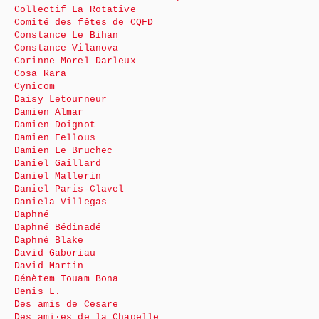
Collectif La Rotative
Comité des fêtes de CQFD
Constance Le Bihan
Constance Vilanova
Corinne Morel Darleux
Cosa Rara
Cynicom
Daisy Letourneur
Damien Almar
Damien Doignot
Damien Fellous
Damien Le Bruchec
Daniel Gaillard
Daniel Mallerin
Daniel Paris-Clavel
Daniela Villegas
Daphné
Daphné Bédinadé
Daphné Blake
David Gaboriau
David Martin
Dénètem Touam Bona
Denis L.
Des amis de Cesare
Des ami·es de la Chapelle