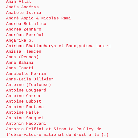
Amin Allal
Anaïs Angéras
Anatole Istria
André Aspic & Nicolas Rami
Andrea Bottalico
Andrea Zennaro
Andréas Ferréol
Angarika G.
Anirban Bhattacharya et Banojyotsna Lahiri
Anissa Tlemcen
Anna (Rennes)
Anna Bahini
Anna Touati
Annabelle Perrin
Anne-Leïla Ollivier
Antoine (Toulouse)
Antoine Bougeard
Antoine Carrer
Antoine Dubost
Antoine Fontana
Antoine Hallé
Antoine Souquet
Antonin Padovani
Antonio Delfini et Simon Le Roulley de
l’observatoire national du droit à la (…)