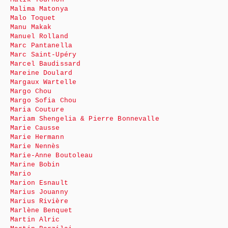
Malima Matonya
Malo Toquet
Manu Makak
Manuel Rolland
Marc Pantanella
Marc Saint-Upéry
Marcel Baudissard
Mareine Doulard
Margaux Wartelle
Margo Chou
Margo Sofia Chou
Maria Couture
Mariam Shengelia & Pierre Bonnevalle
Marie Causse
Marie Hermann
Marie Nennès
Marie-Anne Boutoleau
Marine Bobin
Mario
Marion Esnault
Marius Jouanny
Marius Rivière
Marlène Benquet
Martin Alric