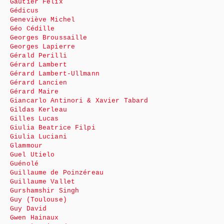
Gautier Félix
Gédicus
Geneviève Michel
Géo Cédille
Georges Broussaille
Georges Lapierre
Gérald Perilli
Gérard Lambert
Gérard Lambert-Ullmann
Gérard Lancien
Gérard Maire
Giancarlo Antinori & Xavier Tabard
Gildas Kerleau
Gilles Lucas
Giulia Beatrice Filpi
Giulia Luciani
Glammour
Guel Utielo
Guénolé
Guillaume de Poinzéreau
Guillaume Vallet
Gurshamshir Singh
Guy (Toulouse)
Guy David
Gwen Hainaux