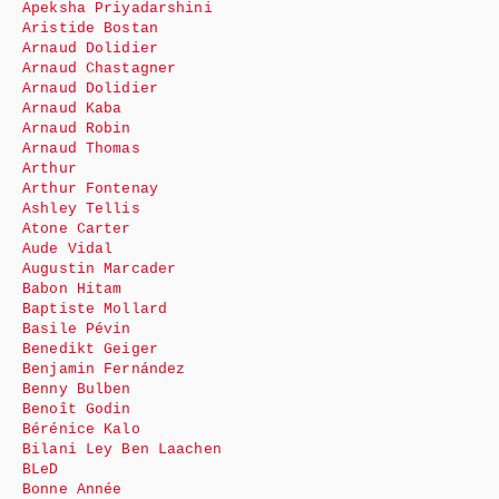
Apeksha Priyadarshini
Aristide Bostan
Arnaud Dolidier
Arnaud Chastagner
Arnaud Dolidier
Arnaud Kaba
Arnaud Robin
Arnaud Thomas
Arthur
Arthur Fontenay
Ashley Tellis
Atone Carter
Aude Vidal
Augustin Marcader
Babon Hitam
Baptiste Mollard
Basile Pévin
Benedikt Geiger
Benjamin Fernández
Benny Bulben
Benoît Godin
Bérénice Kalo
Bilani Ley Ben Laachen
BLeD
Bonne Année