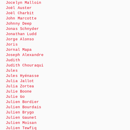
Jocelyn Malloin
Joël Auster
Joël Charbit
John Marcotte
Johnny Deep
Jonas Schnyder
Jonathan Ludd
Jorge Alonso
Joris
Jornal Mapa
Joseph Alexandre
Judith
Judith Chouraqui
Jules
Jules Hyénasse
Julia Jallot
Julia Zortea
Julie Boone
Julie Go
Julien Bordier
Julien Bourdais
Julien Brygo
Julien Gaunet
Julien Moisan
Julien Tewfiq