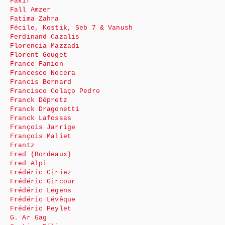
Fakir
Fall Amzer
Fatima Zahra
Fécile, Kostik, Seb 7 & Vanush
Ferdinand Cazalis
Florencia Mazzadi
Florent Gouget
France Fanion
Francesco Nocera
Francis Bernard
Francisco Colaço Pedro
Franck Dépretz
Franck Dragonetti
Franck Lafossas
François Jarrige
François Maliet
Frantz
Fred (Bordeaux)
Fred Alpi
Frédéric Ciriez
Frédéric Gircour
Frédéric Legens
Frédéric Lévêque
Frédéric Peylet
G. Ar Gag