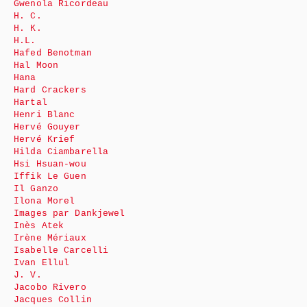
Gwenola Ricordeau
H. C.
H. K.
H.L.
Hafed Benotman
Hal Moon
Hana
Hard Crackers
Hartal
Henri Blanc
Hervé Gouyer
Hervé Krief
Hilda Ciambarella
Hsi Hsuan-wou
Iffik Le Guen
Il Ganzo
Ilona Morel
Images par Dankjewel
Inès Atek
Irène Mériaux
Isabelle Carcelli
Ivan Ellul
J. V.
Jacobo Rivero
Jacques Collin