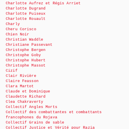
Charlotte Aufrez et Régis Arriet
Charlotte Dugrand
Charlotte Puiseux
Charlotte Rouault
Charly
Cheru Corisco
Chien Noir
Christian Waddle
Christiane Passevant
Christophe Bergen
Christophe Goby
Christophe Hubert
Christophe Massot
Cizif
Clair Rivière
Claire Feasson
Clara Martot
Claude et Dominique
Claudette Richard
Clea Chakraverty
Collectif Angles Morts
Collectif des combattantes et combattants
francophones du Rojava
Collectif Grains de sable
Collectif Justice et Vérité pour Razia