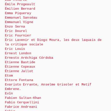
Émile Progeault
Émilien Bernard
Emma Piqueray
Emmanuel Sanséau
Emmanuel Vigne
Enzo Serna
Éric Dourel
Eric Fournier
Éric Lavenir et Diogo Moura, les deux laquais de
la critique sociale
Eric Louis
Ernest London
Ernesto Aréchiga Córdoba
Etienne Bastide
Étienne Copeaux
Étienne Jallot
Etom
Ettore Fontana
Evaristo Errante, Anselme Grisoler et Metif
Embrene.
Evîn
Fabien Sultan-Khan
Fabio Cerquellini
Fabrice Andreani