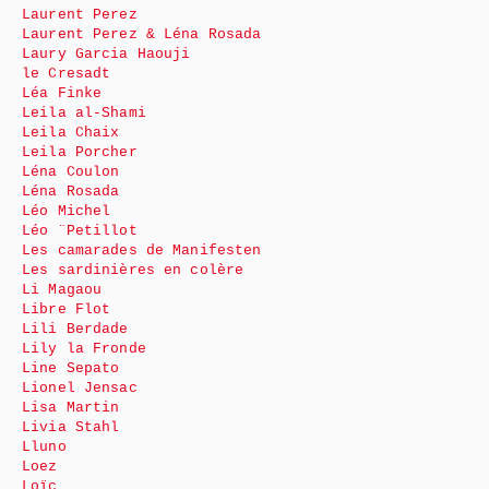
Laurent Perez
Laurent Perez & Léna Rosada
Laury Garcia Haouji
le Cresadt
Léa Finke
Leila al-Shami
Leila Chaix
Leila Porcher
Léna Coulon
Léna Rosada
Léo Michel
Léo ¨Petillot
Les camarades de Manifesten
Les sardinières en colère
Li Magaou
Libre Flot
Lili Berdade
Lily la Fronde
Line Sepato
Lionel Jensac
Lisa Martin
Livia Stahl
Lluno
Loez
Loïc