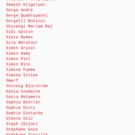
Semyon Grigoryev
Serge André
Serge Quadrupanni
Serge(ï) Bonicci
Shivangi Mariam Raj
Sidi Gaston
Siete Nubes
Sila Bératour
Simon Grysol
Simon Hamy
Simon Piel
Simon Rico
Simone Fumée
Simone Sittwe
Smerf
Solveig Bjurström
Sonia Condesse
Sonia Retamero
Sophie Bourlet
Sophie Divry
Sophie Eustache
Steeve Stiv
Steph (Dijon)
Stéphane Goxe
Stéphane Trouille