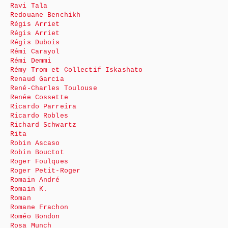
Ravi Tala
Redouane Benchikh
Régis Arriet
Régis Arriet
Régis Dubois
Rémi Carayol
Rémi Demmi
Rémy Trom et Collectif Iskashato
Renaud Garcia
René-Charles Toulouse
Renée Cossette
Ricardo Parreira
Ricardo Robles
Richard Schwartz
Rita
Robin Ascaso
Robin Bouctot
Roger Foulques
Roger Petit-Roger
Romain André
Romain K.
Roman
Romane Frachon
Roméo Bondon
Rosa Munch