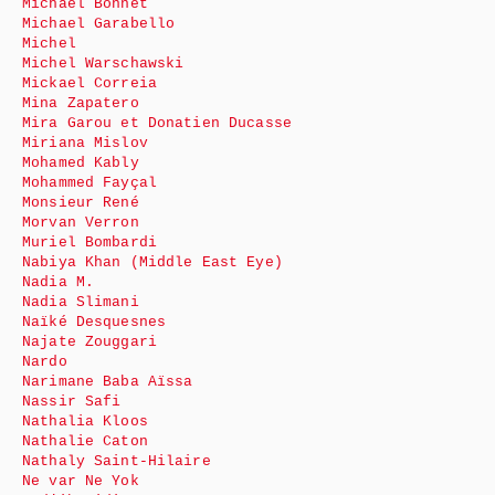
Michaël Bonnet
Michael Garabello
Michel
Michel Warschawski
Mickael Correia
Mina Zapatero
Mira Garou et Donatien Ducasse
Miriana Mislov
Mohamed Kably
Mohammed Fayçal
Monsieur René
Morvan Verron
Muriel Bombardi
Nabiya Khan (Middle East Eye)
Nadia M.
Nadia Slimani
Naïké Desquesnes
Najate Zouggari
Nardo
Narimane Baba Aïssa
Nassir Safi
Nathalia Kloos
Nathalie Caton
Nathaly Saint-Hilaire
Ne var Ne Yok