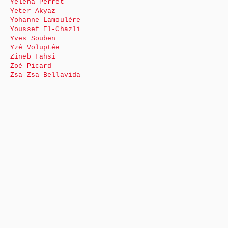
Yéléna Perret
Yeter Akyaz
Yohanne Lamoulère
Youssef El-Chazli
Yves Souben
Yzé Voluptée
Zineb Fahsi
Zoé Picard
Zsa-Zsa Bellavida