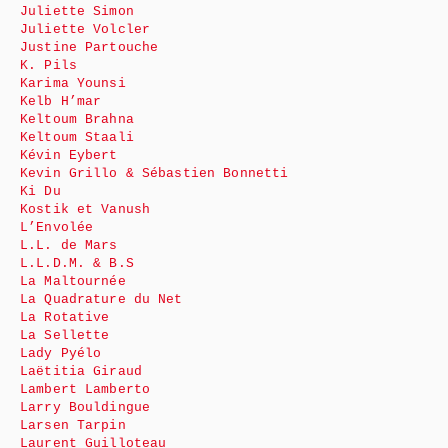
Juliette Simon
Juliette Volcler
Justine Partouche
K. Pils
Karima Younsi
Kelb H’mar
Keltoum Brahna
Keltoum Staali
Kévin Eybert
Kevin Grillo & Sébastien Bonnetti
Ki Du
Kostik et Vanush
L’Envolée
L.L. de Mars
L.L.D.M. & B.S
La Maltournée
La Quadrature du Net
La Rotative
La Sellette
Lady Pyélo
Laëtitia Giraud
Lambert Lamberto
Larry Bouldingue
Larsen Tarpin
Laurent Guilloteau