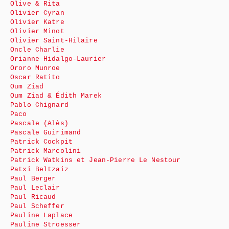
Olive & Rita
Olivier Cyran
Olivier Katre
Olivier Minot
Olivier Saint-Hilaire
Oncle Charlie
Orianne Hidalgo-Laurier
Ororo Munroe
Oscar Ratito
Oum Ziad
Oum Ziad & Édith Marek
Pablo Chignard
Paco
Pascale (Alès)
Pascale Guirimand
Patrick Cockpit
Patrick Marcolini
Patrick Watkins et Jean-Pierre Le Nestour
Patxi Beltzaiz
Paul Berger
Paul Leclair
Paul Ricaud
Paul Scheffer
Pauline Laplace
Pauline Stroesser