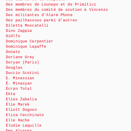
Des membres de Lounapo et de Primitivi
Des membres du comité de soutien à Vincenzo
Des militantes d’Alarm Phone
Des pailhassous parmi d’autres
Diletta Moscatelli
Dino Zappia
DiOlTo
Dominique Carpentier
Dominique Lapaffe
Donato
Doriane Grey
Doryan (Paris)
Douglas
Duccio Scotini
E. Minassian
É. Minasyan
Écran Total
Ekta
Elias Zabalia
Élie Marek
Eliott Dognon
Elisa Cecchinato
Elle Hache
Élodie Laquille
Ema Alvarez