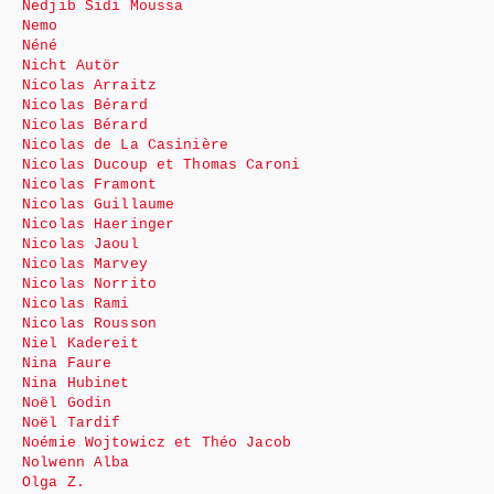
Nedjib Sidi Moussa
Nemo
Néné
Nicht Autör
Nicolas Arraitz
Nicolas Bérard
Nicolas Bérard
Nicolas de La Casinière
Nicolas Ducoup et Thomas Caroni
Nicolas Framont
Nicolas Guillaume
Nicolas Haeringer
Nicolas Jaoul
Nicolas Marvey
Nicolas Norrito
Nicolas Rami
Nicolas Rousson
Niel Kadereit
Nina Faure
Nina Hubinet
Noël Godin
Noël Tardif
Noémie Wojtowicz et Théo Jacob
Nolwenn Alba
Olga Z.