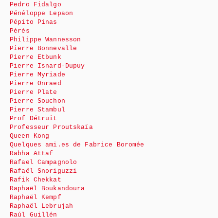
Pedro Fidalgo
Pénéloppe Lepaon
Pépito Pinas
Pérès
Philippe Wannesson
Pierre Bonnevalle
Pierre Etbunk
Pierre Isnard-Dupuy
Pierre Myriade
Pierre Onraed
Pierre Plate
Pierre Souchon
Pierre Stambul
Prof Détruit
Professeur Proutskaïa
Queen Kong
Quelques ami.es de Fabrice Boromée
Rabha Attaf
Rafael Campagnolo
Rafaël Snoriguzzi
Rafik Chekkat
Raphaël Boukandoura
Raphaël Kempf
Raphaël Lebrujah
Raúl Guillén