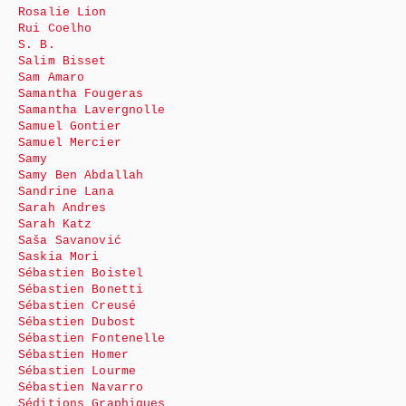
Rosalie Lion
Rui Coelho
S. B.
Salim Bisset
Sam Amaro
Samantha Fougeras
Samantha Lavergnolle
Samuel Gontier
Samuel Mercier
Samy
Samy Ben Abdallah
Sandrine Lana
Sarah Andres
Sarah Katz
Saša Savanović
Saskia Mori
Sébastien Boistel
Sébastien Bonetti
Sébastien Creusé
Sébastien Dubost
Sébastien Fontenelle
Sébastien Homer
Sébastien Lourme
Sébastien Navarro
Séditions Graphiques