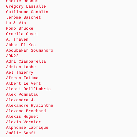
Gaëlle Desnos
Grégory Lassalle
Guillaume Gamblin
Jérôme Baschet
Lu & Vio
Momo Brücke
Ornella Guyet
A. Traven
Abbas El Kra
Aboubakar Soumahoro
ADN23
Adri Ciambarella
Adrien Labbe
Aël Thierry
Afreen Fatima
Albert Le Vert
Alessi Dell’Umbria
Alex Pommatau
Alexandra J.
Alexandre Hyacinthe
Alexane Brochard
Alexis Huguet
Alexis Vernier
Alphonse Labrique
Amélie Sanft