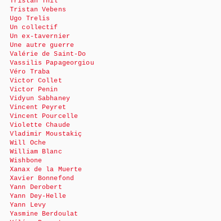
Tristan Thil
Tristan Vebens
Ugo Trelis
Un collectif
Un ex-tavernier
Une autre guerre
Valérie de Saint-Do
Vassilis Papageorgiou
Véro Traba
Victor Collet
Victor Penin
Vidyun Sabhaney
Vincent Peyret
Vincent Pourcelle
Violette Chaude
Vladimir Moustakiç
Will Oche
William Blanc
Wishbone
Xanax de la Muerte
Xavier Bonnefond
Yann Derobert
Yann Dey-Helle
Yann Levy
Yasmine Berdoulat