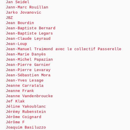
Jan Seidel
Jann-Marc Rouillan
Jarko Jovanovic
JBZ
Jean Bourdin
Jean-Baptiste Bernard
Jean-Baptiste Legars
Jean-Claude Leyraud
Jean-Loup
Jean-Manuel Traimond avec le collectif Passerelle
Jean-Marie Danyès
Jean-Michel Papazian
Jean-Pierre Garnier
Jean-Pierre Levaray
Jean-Sébastien Mora
Jean-Yves Lesage
Jeanne Carratala
Jeanne Frank
Jeanne Vandenbroucke
Jef Klak
Jéline Yakoublanc
Jérémy Rubenstein
Jérôme Coignard
Jérôme F
Joaquim Basiluzzo