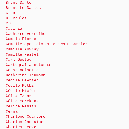
Bruno Dante
Bruno Le Dantec
C. D.
C. Roulet
C.G.
Cabiria
Cachorro Vermelho
Camila Flores
Camille Apostolo et Vincent Barbier
Camille Auvray
Camille Pastel
Carl Gustav
Cartografia noturna
Casse-noisette
Catherine Thumann
Cécile Février
Cécile Ketbi
Cécile Kiefer
Célia Izoard
Célia Merckens
Céline Pessis
Cerna
Charlène Cuartero
Charles Jacquier
Charles Reeve