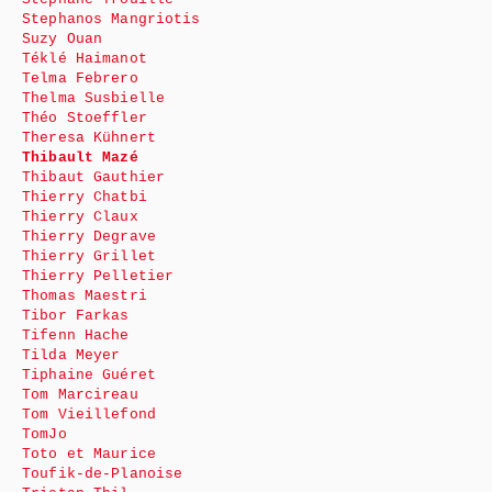
Stephanos Mangriotis
Suzy Ouan
Téklé Haimanot
Telma Febrero
Thelma Susbielle
Théo Stoeffler
Theresa Kühnert
Thibault Mazé
Thibaut Gauthier
Thierry Chatbi
Thierry Claux
Thierry Degrave
Thierry Grillet
Thierry Pelletier
Thomas Maestri
Tibor Farkas
Tifenn Hache
Tilda Meyer
Tiphaine Guéret
Tom Marcireau
Tom Vieillefond
TomJo
Toto et Maurice
Toufik-de-Planoise