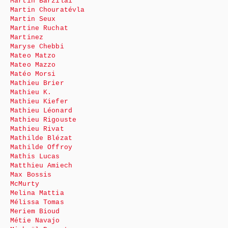
Martin Barzilai
Martin Chouratévla
Martin Seux
Martine Ruchat
Martinez
Maryse Chebbi
Mateo Matzo
Mateo Mazzo
Matéo Morsi
Mathieu Brier
Mathieu K.
Mathieu Kiefer
Mathieu Léonard
Mathieu Rigouste
Mathieu Rivat
Mathilde Blézat
Mathilde Offroy
Mathis Lucas
Matthieu Amiech
Max Bossis
McMurty
Melina Mattia
Mélissa Tomas
Meriem Bioud
Métie Navajo