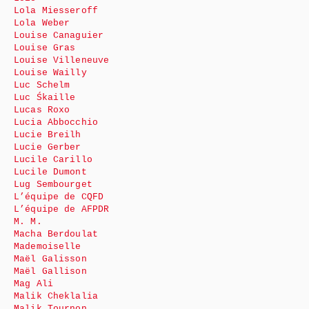
Lola Miesseroff
Lola Weber
Louise Canaguier
Louise Gras
Louise Villeneuve
Louise Wailly
Luc Schelm
Luc Śkaille
Lucas Roxo
Lucia Abbocchio
Lucie Breilh
Lucie Gerber
Lucile Carillo
Lucile Dumont
Lug Sembourget
L’équipe de CQFD
L’équipe de AFPDR
M. M.
Macha Berdoulat
Mademoiselle
Maël Galisson
Maël Gallison
Mag Ali
Malik Cheklalia
Malik Tournon