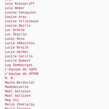
Lola Miesseroff
Lola Weber
Louise Canaguier
Louise Gras
Louise Villeneuve
Louise Wailly
Luc Schelm
Luc Śkaille
Lucas Roxo
Lucia Abbocchio
Lucie Breilh
Lucie Gerber
Lucile Carillo
Lucile Dumont
Lug Sembourget
L’équipe de CQFD
L’équipe de AFPDR
M. M.
Macha Berdoulat
Mademoiselle
Maël Galisson
Maël Gallison
Mag Ali
Malik Cheklalia
Malik Tournon