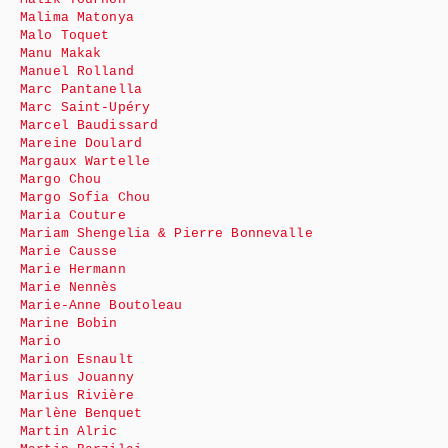
Malima Matonya
Malo Toquet
Manu Makak
Manuel Rolland
Marc Pantanella
Marc Saint-Upéry
Marcel Baudissard
Mareine Doulard
Margaux Wartelle
Margo Chou
Margo Sofia Chou
Maria Couture
Mariam Shengelia & Pierre Bonnevalle
Marie Causse
Marie Hermann
Marie Nennès
Marie-Anne Boutoleau
Marine Bobin
Mario
Marion Esnault
Marius Jouanny
Marius Rivière
Marlène Benquet
Martin Alric