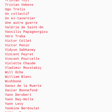
Tristan Thil
Tristan Vebens
Ugo Trelis
Un collectif
Un ex-tavernier
Une autre guerre
Valérie de Saint-Do
Vassilis Papageorgiou
Véro Traba
Victor Collet
Victor Penin
Vidyun Sabhaney
Vincent Peyret
Vincent Pourcelle
Violette Chaude
Vladimir Moustakiç
Will Oche
William Blanc
Wishbone
Xanax de la Muerte
Xavier Bonnefond
Yann Derobert
Yann Dey-Helle
Yann Levy
Yasmine Berdoulat