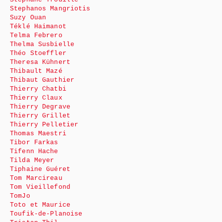
Stephanos Mangriotis
Suzy Ouan
Téklé Haimanot
Telma Febrero
Thelma Susbielle
Théo Stoeffler
Theresa Kühnert
Thibault Mazé
Thibaut Gauthier
Thierry Chatbi
Thierry Claux
Thierry Degrave
Thierry Grillet
Thierry Pelletier
Thomas Maestri
Tibor Farkas
Tifenn Hache
Tilda Meyer
Tiphaine Guéret
Tom Marcireau
Tom Vieillefond
TomJo
Toto et Maurice
Toufik-de-Planoise