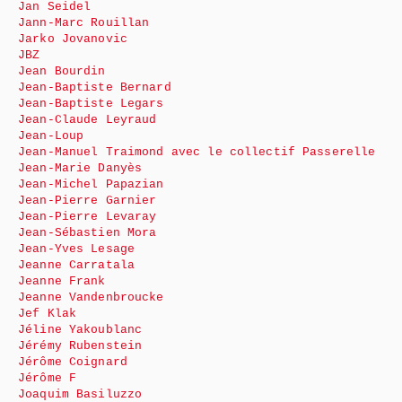
Jan Seidel
Jann-Marc Rouillan
Jarko Jovanovic
JBZ
Jean Bourdin
Jean-Baptiste Bernard
Jean-Baptiste Legars
Jean-Claude Leyraud
Jean-Loup
Jean-Manuel Traimond avec le collectif Passerelle
Jean-Marie Danyès
Jean-Michel Papazian
Jean-Pierre Garnier
Jean-Pierre Levaray
Jean-Sébastien Mora
Jean-Yves Lesage
Jeanne Carratala
Jeanne Frank
Jeanne Vandenbroucke
Jef Klak
Jéline Yakoublanc
Jérémy Rubenstein
Jérôme Coignard
Jérôme F
Joaquim Basiluzzo