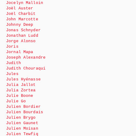
Jocelyn Malloin
Joël Auster
Joël Charbit
John Marcotte
Johnny Deep
Jonas Schnyder
Jonathan Ludd
Jorge Alonso
Joris
Jornal Mapa
Joseph Alexandre
Judith
Judith Chouraqui
Jules
Jules Hyénasse
Julia Jallot
Julia Zortea
Julie Boone
Julie Go
Julien Bordier
Julien Bourdais
Julien Brygo
Julien Gaunet
Julien Moisan
Julien Tewfiq