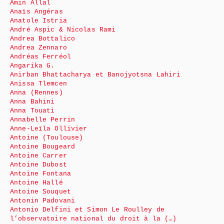
Amin Allal
Anaïs Angéras
Anatole Istria
André Aspic & Nicolas Rami
Andrea Bottalico
Andrea Zennaro
Andréas Ferréol
Angarika G.
Anirban Bhattacharya et Banojyotsna Lahiri
Anissa Tlemcen
Anna (Rennes)
Anna Bahini
Anna Touati
Annabelle Perrin
Anne-Leïla Ollivier
Antoine (Toulouse)
Antoine Bougeard
Antoine Carrer
Antoine Dubost
Antoine Fontana
Antoine Hallé
Antoine Souquet
Antonin Padovani
Antonio Delfini et Simon Le Roulley de
l’observatoire national du droit à la (…)