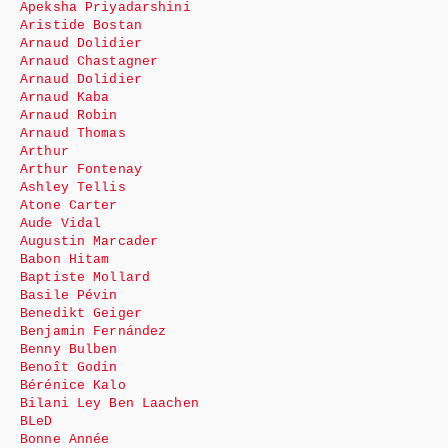
Apeksha Priyadarshini
Aristide Bostan
Arnaud Dolidier
Arnaud Chastagner
Arnaud Dolidier
Arnaud Kaba
Arnaud Robin
Arnaud Thomas
Arthur
Arthur Fontenay
Ashley Tellis
Atone Carter
Aude Vidal
Augustin Marcader
Babon Hitam
Baptiste Mollard
Basile Pévin
Benedikt Geiger
Benjamin Fernández
Benny Bulben
Benoît Godin
Bérénice Kalo
Bilani Ley Ben Laachen
BLeD
Bonne Année