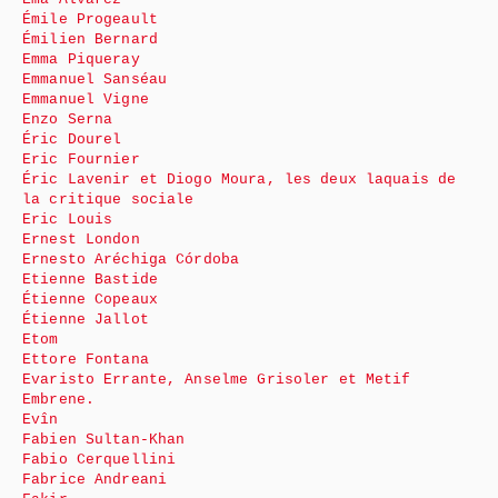
Émile Progeault
Émilien Bernard
Emma Piqueray
Emmanuel Sanséau
Emmanuel Vigne
Enzo Serna
Éric Dourel
Eric Fournier
Éric Lavenir et Diogo Moura, les deux laquais de
la critique sociale
Eric Louis
Ernest London
Ernesto Aréchiga Córdoba
Etienne Bastide
Étienne Copeaux
Étienne Jallot
Etom
Ettore Fontana
Evaristo Errante, Anselme Grisoler et Metif
Embrene.
Evîn
Fabien Sultan-Khan
Fabio Cerquellini
Fabrice Andreani