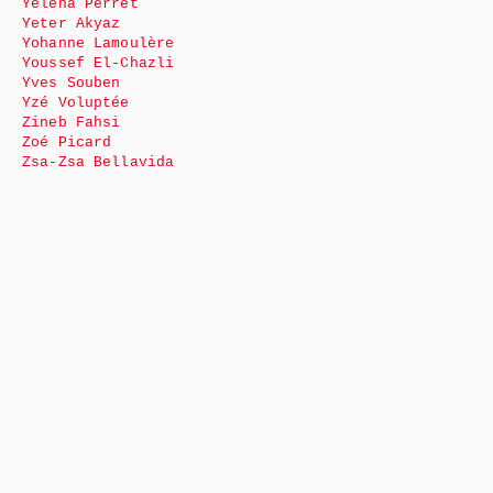
Yéléna Perret
Yeter Akyaz
Yohanne Lamoulère
Youssef El-Chazli
Yves Souben
Yzé Voluptée
Zineb Fahsi
Zoé Picard
Zsa-Zsa Bellavida