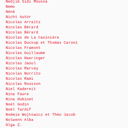
Nedjib Sidi Moussa
Nemo
Néné
Nicht Autör
Nicolas Arraitz
Nicolas Bérard
Nicolas Bérard
Nicolas de La Casinière
Nicolas Ducoup et Thomas Caroni
Nicolas Framont
Nicolas Guillaume
Nicolas Haeringer
Nicolas Jaoul
Nicolas Marvey
Nicolas Norrito
Nicolas Rami
Nicolas Rousson
Niel Kadereit
Nina Faure
Nina Hubinet
Noël Godin
Noël Tardif
Noémie Wojtowicz et Théo Jacob
Nolwenn Alba
Olga Z.