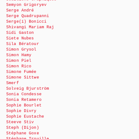
Semyon Grigoryev
Serge André
Serge Quadrupanni
Serge(ï) Bonicci
Shivangi Mariam Raj
Sidi Gaston
Siete Nubes
Sila Bératour
Simon Grysol
Simon Hamy
Simon Piel
Simon Rico
Simone Fumée
Simone Sittwe
Smerf
Solveig Bjurström
Sonia Condesse
Sonia Retamero
Sophie Bourlet
Sophie Divry
Sophie Eustache
Steeve Stiv
Steph (Dijon)
Stéphane Goxe
Stéphane Trouille