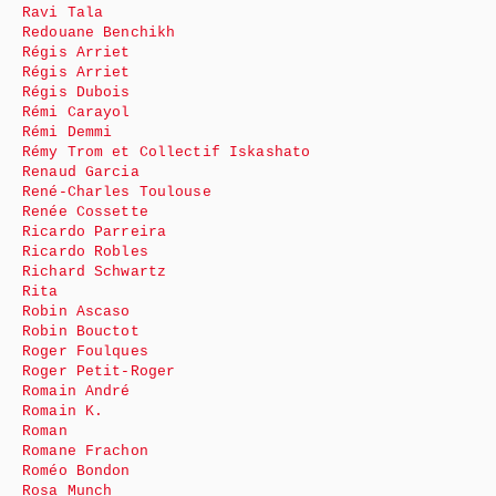
Ravi Tala
Redouane Benchikh
Régis Arriet
Régis Arriet
Régis Dubois
Rémi Carayol
Rémi Demmi
Rémy Trom et Collectif Iskashato
Renaud Garcia
René-Charles Toulouse
Renée Cossette
Ricardo Parreira
Ricardo Robles
Richard Schwartz
Rita
Robin Ascaso
Robin Bouctot
Roger Foulques
Roger Petit-Roger
Romain André
Romain K.
Roman
Romane Frachon
Roméo Bondon
Rosa Munch