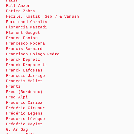
Fakir
Fall Amzer
Fatima Zahra
Fécile, Kostik, Seb 7 & Vanush
Ferdinand Cazalis
Florencia Mazzadi
Florent Gouget
France Fanion
Francesco Nocera
Francis Bernard
Francisco Colaço Pedro
Franck Dépretz
Franck Dragonetti
Franck Lafossas
François Jarrige
François Maliet
Frantz
Fred (Bordeaux)
Fred Alpi
Frédéric Ciriez
Frédéric Gircour
Frédéric Legens
Frédéric Lévêque
Frédéric Peylet
G. Ar Gag