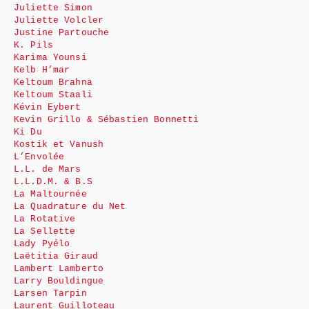
Juliette Simon
Juliette Volcler
Justine Partouche
K. Pils
Karima Younsi
Kelb H’mar
Keltoum Brahna
Keltoum Staali
Kévin Eybert
Kevin Grillo & Sébastien Bonnetti
Ki Du
Kostik et Vanush
L’Envolée
L.L. de Mars
L.L.D.M. & B.S
La Maltournée
La Quadrature du Net
La Rotative
La Sellette
Lady Pyélo
Laëtitia Giraud
Lambert Lamberto
Larry Bouldingue
Larsen Tarpin
Laurent Guilloteau