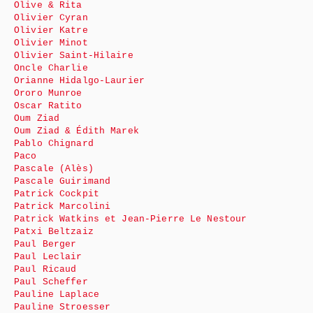
Olive & Rita
Olivier Cyran
Olivier Katre
Olivier Minot
Olivier Saint-Hilaire
Oncle Charlie
Orianne Hidalgo-Laurier
Ororo Munroe
Oscar Ratito
Oum Ziad
Oum Ziad & Édith Marek
Pablo Chignard
Paco
Pascale (Alès)
Pascale Guirimand
Patrick Cockpit
Patrick Marcolini
Patrick Watkins et Jean-Pierre Le Nestour
Patxi Beltzaiz
Paul Berger
Paul Leclair
Paul Ricaud
Paul Scheffer
Pauline Laplace
Pauline Stroesser