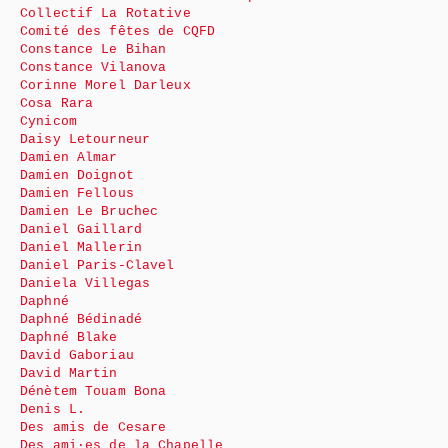
Collectif La Rotative
Comité des fêtes de CQFD
Constance Le Bihan
Constance Vilanova
Corinne Morel Darleux
Cosa Rara
Cynicom
Daisy Letourneur
Damien Almar
Damien Doignot
Damien Fellous
Damien Le Bruchec
Daniel Gaillard
Daniel Mallerin
Daniel Paris-Clavel
Daniela Villegas
Daphné
Daphné Bédinadé
Daphné Blake
David Gaboriau
David Martin
Dénètem Touam Bona
Denis L.
Des amis de Cesare
Des ami·es de la Chapelle