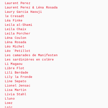
Laurent Perez
Laurent Perez & Léna Rosada
Laury Garcia Haouji
le Cresadt
Léa Finke
Leila al-Shami
Leila Chaix
Leila Porcher
Léna Coulon
Léna Rosada
Léo Michel
Léo ¨Petillot
Les camarades de Manifesten
Les sardinières en colère
Li Magaou
Libre Flot
Lili Berdade
Lily la Fronde
Line Sepato
Lionel Jensac
Lisa Martin
Livia Stahl
Lluno
Loez
Loïc