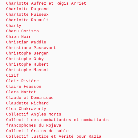
Charlotte Aufrez et Régis Arriet
Charlotte Dugrand
Charlotte Puiseux
Charlotte Rouault
Charly
Cheru Corisco
Chien Noir
Christian Waddle
Christiane Passevant
Christophe Bergen
Christophe Goby
Christophe Hubert
Christophe Massot
Cizif
Clair Rivière
Claire Feasson
Clara Martot
Claude et Dominique
Claudette Richard
Clea Chakraverty
Collectif Angles Morts
Collectif des combattantes et combattants
francophones du Rojava
Collectif Grains de sable
Collectif Justice et Vérité pour Razia