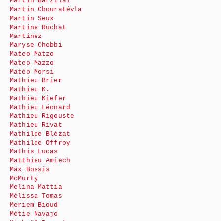
Martin Barzilai
Martin Chouratévla
Martin Seux
Martine Ruchat
Martinez
Maryse Chebbi
Mateo Matzo
Mateo Mazzo
Matéo Morsi
Mathieu Brier
Mathieu K.
Mathieu Kiefer
Mathieu Léonard
Mathieu Rigouste
Mathieu Rivat
Mathilde Blézat
Mathilde Offroy
Mathis Lucas
Matthieu Amiech
Max Bossis
McMurty
Melina Mattia
Mélissa Tomas
Meriem Bioud
Métie Navajo