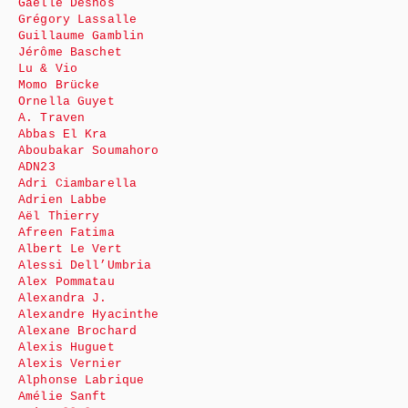
Gaëlle Desnos
Grégory Lassalle
Guillaume Gamblin
Jérôme Baschet
Lu & Vio
Momo Brücke
Ornella Guyet
A. Traven
Abbas El Kra
Aboubakar Soumahoro
ADN23
Adri Ciambarella
Adrien Labbe
Aël Thierry
Afreen Fatima
Albert Le Vert
Alessi Dell’Umbria
Alex Pommatau
Alexandra J.
Alexandre Hyacinthe
Alexane Brochard
Alexis Huguet
Alexis Vernier
Alphonse Labrique
Amélie Sanft