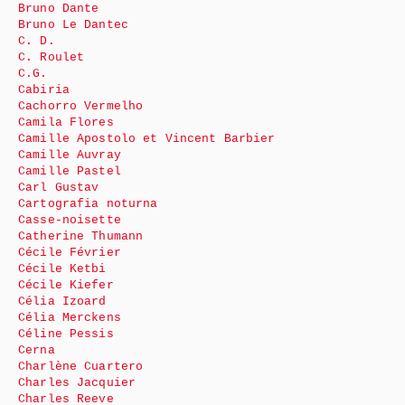
Bruno Dante
Bruno Le Dantec
C. D.
C. Roulet
C.G.
Cabiria
Cachorro Vermelho
Camila Flores
Camille Apostolo et Vincent Barbier
Camille Auvray
Camille Pastel
Carl Gustav
Cartografia noturna
Casse-noisette
Catherine Thumann
Cécile Février
Cécile Ketbi
Cécile Kiefer
Célia Izoard
Célia Merckens
Céline Pessis
Cerna
Charlène Cuartero
Charles Jacquier
Charles Reeve