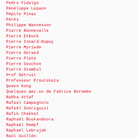
Pedro Fidalgo
Pénéloppe Lepaon
Pépito Pinas
Pérès
Philippe Wannesson
Pierre Bonnevalle
Pierre Etbunk
Pierre Isnard-Dupuy
Pierre Myriade
Pierre Onraed
Pierre Plate
Pierre Souchon
Pierre Stambul
Prof Détruit
Professeur Proutskaïa
Queen Kong
Quelques ami.es de Fabrice Boromée
Rabha Attaf
Rafael Campagnolo
Rafaël Snoriguzzi
Rafik Chekkat
Raphaël Boukandoura
Raphaël Kempf
Raphaël Lebrujah
Raúl Guillén