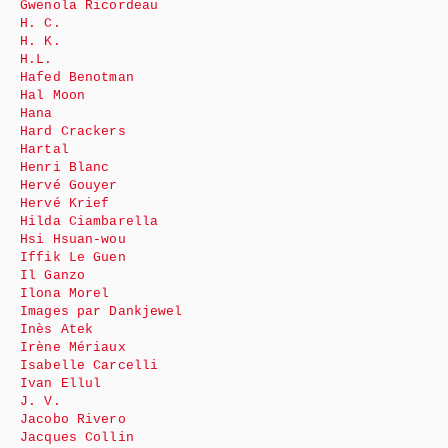
Gwenola Ricordeau
H. C.
H. K.
H.L.
Hafed Benotman
Hal Moon
Hana
Hard Crackers
Hartal
Henri Blanc
Hervé Gouyer
Hervé Krief
Hilda Ciambarella
Hsi Hsuan-wou
Iffik Le Guen
Il Ganzo
Ilona Morel
Images par Dankjewel
Inès Atek
Irène Mériaux
Isabelle Carcelli
Ivan Ellul
J. V.
Jacobo Rivero
Jacques Collin