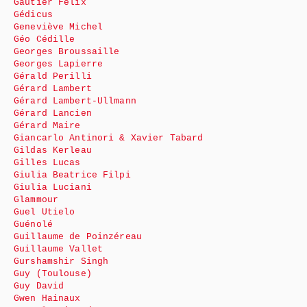
Gautier Félix
Gédicus
Geneviève Michel
Géo Cédille
Georges Broussaille
Georges Lapierre
Gérald Perilli
Gérard Lambert
Gérard Lambert-Ullmann
Gérard Lancien
Gérard Maire
Giancarlo Antinori & Xavier Tabard
Gildas Kerleau
Gilles Lucas
Giulia Beatrice Filpi
Giulia Luciani
Glammour
Guel Utielo
Guénolé
Guillaume de Poinzéreau
Guillaume Vallet
Gurshamshir Singh
Guy (Toulouse)
Guy David
Gwen Hainaux