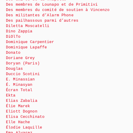
Des membres de Lounapo et de Primitivi
Des membres du comité de soutien à Vincenzo
Des militantes d’Alarm Phone
Des pailhassous parmi d’autres
Diletta Moscatelli
Dino Zappia
DiOlTo
Dominique Carpentier
Dominique Lapaffe
Donato
Doriane Grey
Doryan (Paris)
Douglas
Duccio Scotini
E. Minassian
É. Minasyan
Écran Total
Ekta
Elias Zabalia
Élie Marek
Eliott Dognon
Elisa Cecchinato
Elle Hache
Élodie Laquille
Ema Alvarez