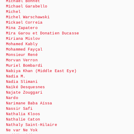
Michaël Bonnet
Michael Garabello
Michel
Michel Warschawski
Mickael Correia
Mina Zapatero
Mira Garou et Donatien Ducasse
Miriana Mislov
Mohamed Kably
Mohammed Fayçal
Monsieur René
Morvan Verron
Muriel Bombardi
Nabiya Khan (Middle East Eye)
Nadia M.
Nadia Slimani
Naïké Desquesnes
Najate Zouggari
Nardo
Narimane Baba Aïssa
Nassir Safi
Nathalia Kloos
Nathalie Caton
Nathaly Saint-Hilaire
Ne var Ne Yok