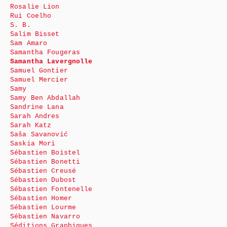
Rosalie Lion
Rui Coelho
S. B.
Salim Bisset
Sam Amaro
Samantha Fougeras
Samantha Lavergnolle
Samuel Gontier
Samuel Mercier
Samy
Samy Ben Abdallah
Sandrine Lana
Sarah Andres
Sarah Katz
Saša Savanović
Saskia Mori
Sébastien Boistel
Sébastien Bonetti
Sébastien Creusé
Sébastien Dubost
Sébastien Fontenelle
Sébastien Homer
Sébastien Lourme
Sébastien Navarro
Séditions Graphiques