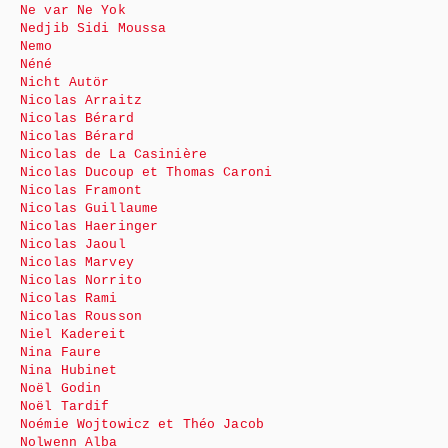
Ne var Ne Yok
Nedjib Sidi Moussa
Nemo
Néné
Nicht Autör
Nicolas Arraitz
Nicolas Bérard
Nicolas Bérard
Nicolas de La Casinière
Nicolas Ducoup et Thomas Caroni
Nicolas Framont
Nicolas Guillaume
Nicolas Haeringer
Nicolas Jaoul
Nicolas Marvey
Nicolas Norrito
Nicolas Rami
Nicolas Rousson
Niel Kadereit
Nina Faure
Nina Hubinet
Noël Godin
Noël Tardif
Noémie Wojtowicz et Théo Jacob
Nolwenn Alba