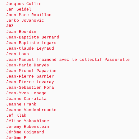
Jacques Collin
Jan Seidel
Jann-Marc Rouillan
Jarko Jovanovic
JBZ
Jean Bourdin
Jean-Baptiste Bernard
Jean-Baptiste Legars
Jean-Claude Leyraud
Jean-Loup
Jean-Manuel Traimond avec le collectif Passerelle
Jean-Marie Danyès
Jean-Michel Papazian
Jean-Pierre Garnier
Jean-Pierre Levaray
Jean-Sébastien Mora
Jean-Yves Lesage
Jeanne Carratala
Jeanne Frank
Jeanne Vandenbroucke
Jef Klak
Jéline Yakoublanc
Jérémy Rubenstein
Jérôme Coignard
Jérôme F