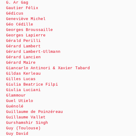
G. Ar Gag
Gautier Félix
Gédicus
Geneviève Michel
Géo Cédille
Georges Broussaille
Georges Lapierre
Gérald Perilli
Gérard Lambert
Gérard Lambert-Ullmann
Gérard Lancien
Gérard Maire
Giancarlo Antinori & Xavier Tabard
Gildas Kerleau
Gilles Lucas
Giulia Beatrice Filpi
Giulia Luciani
Glammour
Guel Utielo
Guénolé
Guillaume de Poinzéreau
Guillaume Vallet
Gurshamshir Singh
Guy (Toulouse)
Guy David