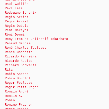
Raúl Guillén
Ravi Tala
Redouane Benchikh
Régis Arriet
Régis Arriet
Régis Dubois
Rémi Carayol
Rémi Demmi
Rémy Trom et Collectif Iskashato
Renaud Garcia
René-Charles Toulouse
Renée Cossette
Ricardo Parreira
Ricardo Robles
Richard Schwartz
Rita
Robin Ascaso
Robin Bouctot
Roger Foulques
Roger Petit-Roger
Romain André
Romain K.
Roman
Romane Frachon