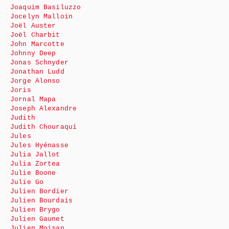
Joaquim Basiluzzo
Jocelyn Malloin
Joël Auster
Joël Charbit
John Marcotte
Johnny Deep
Jonas Schnyder
Jonathan Ludd
Jorge Alonso
Joris
Jornal Mapa
Joseph Alexandre
Judith
Judith Chouraqui
Jules
Jules Hyénasse
Julia Jallot
Julia Zortea
Julie Boone
Julie Go
Julien Bordier
Julien Bourdais
Julien Brygo
Julien Gaunet
Julien Moisan