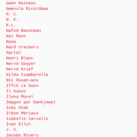
Gwen Hainaux
Gwenola Ricordeau
H. C.
H. K.
H.L.
Hafed Benotman
Hal Moon
Hana
Hard Crackers
Hartal
Henri Blanc
Hervé Gouyer
Hervé Krief
Hilda Ciambarella
Hsi Hsuan-wou
Iffik Le Guen
Il Ganzo
Ilona Morel
Images par Dankjewel
Inès Atek
Irène Mériaux
Isabelle Carcelli
Ivan Ellul
J. V.
Jacobo Rivero