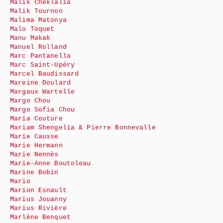
Malik Cheklalia
Malik Tournon
Malima Matonya
Malo Toquet
Manu Makak
Manuel Rolland
Marc Pantanella
Marc Saint-Upéry
Marcel Baudissard
Mareine Doulard
Margaux Wartelle
Margo Chou
Margo Sofia Chou
Maria Couture
Mariam Shengelia & Pierre Bonnevalle
Marie Causse
Marie Hermann
Marie Nennès
Marie-Anne Boutoleau
Marine Bobin
Mario
Marion Esnault
Marius Jouanny
Marius Rivière
Marlène Benquet