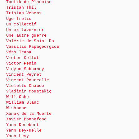
Toufik-de-Planoise
Tristan Thil
Tristan Vebens
Ugo Trelis
Un collectif
Un ex-tavernier
Une autre guerre
Valérie de Saint-Do
Vassilis Papageorgiou
Véro Traba
Victor Collet
Victor Penin
Vidyun Sabhaney
Vincent Peyret
Vincent Pourcelle
Violette Chaude
Vladimir Moustakiç
Will Oche
William Blanc
Wishbone
Xanax de la Muerte
Xavier Bonnefond
Yann Derobert
Yann Dey-Helle
Yann Levy