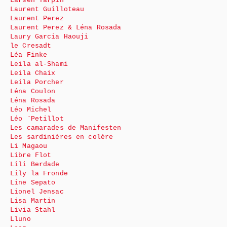
Larsen Tarpin
Laurent Guilloteau
Laurent Perez
Laurent Perez & Léna Rosada
Laury Garcia Haouji
le Cresadt
Léa Finke
Leila al-Shami
Leila Chaix
Leila Porcher
Léna Coulon
Léna Rosada
Léo Michel
Léo ¨Petillot
Les camarades de Manifesten
Les sardinières en colère
Li Magaou
Libre Flot
Lili Berdade
Lily la Fronde
Line Sepato
Lionel Jensac
Lisa Martin
Livia Stahl
Lluno