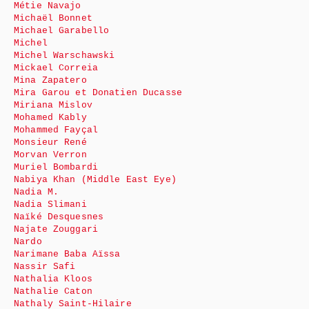
Métie Navajo
Michaël Bonnet
Michael Garabello
Michel
Michel Warschawski
Mickael Correia
Mina Zapatero
Mira Garou et Donatien Ducasse
Miriana Mislov
Mohamed Kably
Mohammed Fayçal
Monsieur René
Morvan Verron
Muriel Bombardi
Nabiya Khan (Middle East Eye)
Nadia M.
Nadia Slimani
Naïké Desquesnes
Najate Zouggari
Nardo
Narimane Baba Aïssa
Nassir Safi
Nathalia Kloos
Nathalie Caton
Nathaly Saint-Hilaire