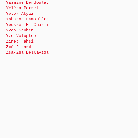
Yasmine Berdoulat
Yéléna Perret
Yeter Akyaz
Yohanne Lamoulère
Youssef El-Chazli
Yves Souben
Yzé Voluptée
Zineb Fahsi
Zoé Picard
Zsa-Zsa Bellavida