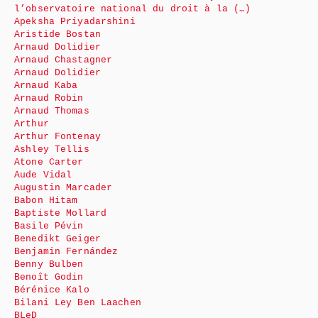
l’observatoire national du droit à la (…)
Apeksha Priyadarshini
Aristide Bostan
Arnaud Dolidier
Arnaud Chastagner
Arnaud Dolidier
Arnaud Kaba
Arnaud Robin
Arnaud Thomas
Arthur
Arthur Fontenay
Ashley Tellis
Atone Carter
Aude Vidal
Augustin Marcader
Babon Hitam
Baptiste Mollard
Basile Pévin
Benedikt Geiger
Benjamin Fernández
Benny Bulben
Benoît Godin
Bérénice Kalo
Bilani Ley Ben Laachen
BLeD