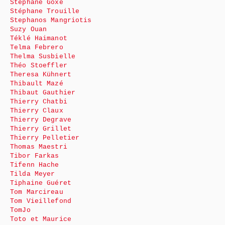
Stéphane Goxe
Stéphane Trouille
Stephanos Mangriotis
Suzy Ouan
Téklé Haimanot
Telma Febrero
Thelma Susbielle
Théo Stoeffler
Theresa Kühnert
Thibault Mazé
Thibaut Gauthier
Thierry Chatbi
Thierry Claux
Thierry Degrave
Thierry Grillet
Thierry Pelletier
Thomas Maestri
Tibor Farkas
Tifenn Hache
Tilda Meyer
Tiphaine Guéret
Tom Marcireau
Tom Vieillefond
TomJo
Toto et Maurice