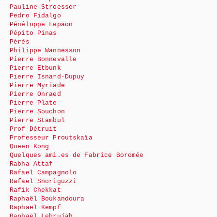
Pauline Stroesser
Pedro Fidalgo
Pénéloppe Lepaon
Pépito Pinas
Pérès
Philippe Wannesson
Pierre Bonnevalle
Pierre Etbunk
Pierre Isnard-Dupuy
Pierre Myriade
Pierre Onraed
Pierre Plate
Pierre Souchon
Pierre Stambul
Prof Détruit
Professeur Proutskaïa
Queen Kong
Quelques ami.es de Fabrice Boromée
Rabha Attaf
Rafael Campagnolo
Rafaël Snoriguzzi
Rafik Chekkat
Raphaël Boukandoura
Raphaël Kempf
Raphaël Lebrujah