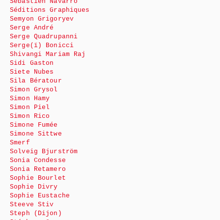
Sébastien Navarro
Séditions Graphiques
Semyon Grigoryev
Serge André
Serge Quadrupanni
Serge(ï) Bonicci
Shivangi Mariam Raj
Sidi Gaston
Siete Nubes
Sila Bératour
Simon Grysol
Simon Hamy
Simon Piel
Simon Rico
Simone Fumée
Simone Sittwe
Smerf
Solveig Bjurström
Sonia Condesse
Sonia Retamero
Sophie Bourlet
Sophie Divry
Sophie Eustache
Steeve Stiv
Steph (Dijon)