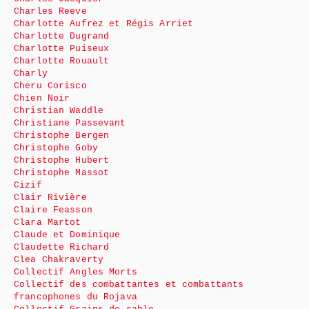
Charles Reeve
Charlotte Aufrez et Régis Arriet
Charlotte Dugrand
Charlotte Puiseux
Charlotte Rouault
Charly
Cheru Corisco
Chien Noir
Christian Waddle
Christiane Passevant
Christophe Bergen
Christophe Goby
Christophe Hubert
Christophe Massot
Cizif
Clair Rivière
Claire Feasson
Clara Martot
Claude et Dominique
Claudette Richard
Clea Chakraverty
Collectif Angles Morts
Collectif des combattantes et combattants
francophones du Rojava