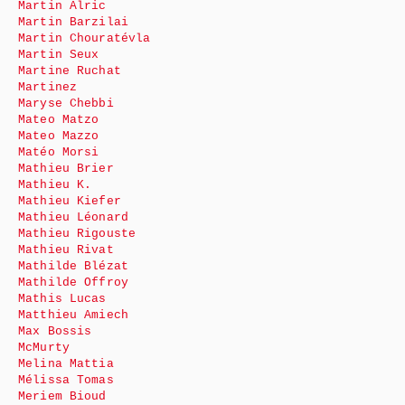
Martin Alric
Martin Barzilai
Martin Chouratévla
Martin Seux
Martine Ruchat
Martinez
Maryse Chebbi
Mateo Matzo
Mateo Mazzo
Matéo Morsi
Mathieu Brier
Mathieu K.
Mathieu Kiefer
Mathieu Léonard
Mathieu Rigouste
Mathieu Rivat
Mathilde Blézat
Mathilde Offroy
Mathis Lucas
Matthieu Amiech
Max Bossis
McMurty
Melina Mattia
Mélissa Tomas
Meriem Bioud