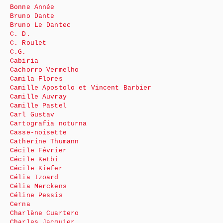
Bonne Année
Bruno Dante
Bruno Le Dantec
C. D.
C. Roulet
C.G.
Cabiria
Cachorro Vermelho
Camila Flores
Camille Apostolo et Vincent Barbier
Camille Auvray
Camille Pastel
Carl Gustav
Cartografia noturna
Casse-noisette
Catherine Thumann
Cécile Février
Cécile Ketbi
Cécile Kiefer
Célia Izoard
Célia Merckens
Céline Pessis
Cerna
Charlène Cuartero
Charles Jacquier