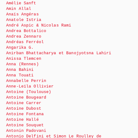
Amélie Sanft
Amin Allal
Anaïs Angéras
Anatole Istria
André Aspic & Nicolas Rami
Andrea Bottalico
Andrea Zennaro
Andréas Ferréol
Angarika G.
Anirban Bhattacharya et Banojyotsna Lahiri
Anissa Tlemcen
Anna (Rennes)
Anna Bahini
Anna Touati
Annabelle Perrin
Anne-Leïla Ollivier
Antoine (Toulouse)
Antoine Bougeard
Antoine Carrer
Antoine Dubost
Antoine Fontana
Antoine Hallé
Antoine Souquet
Antonin Padovani
Antonio Delfini et Simon Le Roulley de