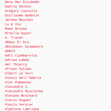
Deva Mar Escobedo
Gaëlle Desnos
Grégory Lassalle
Guillaume Gamblin
Jérôme Baschet
Lu & Vio
Momo Brücke
Ornella Guyet
A. Traven
Abbas El Kra
Aboubakar Soumahoro
ADN23
Adri Ciambarella
Adrien Labbe
Aël Thierry
Afreen Fatima
Albert Le Vert
Alessi Dell’Umbria
Alex Pommatau
Alexandra J.
Alexandre Hyacinthe
Alexane Brochard
Alexis Huguet
Alexis Vernier
Alphonse Labrique