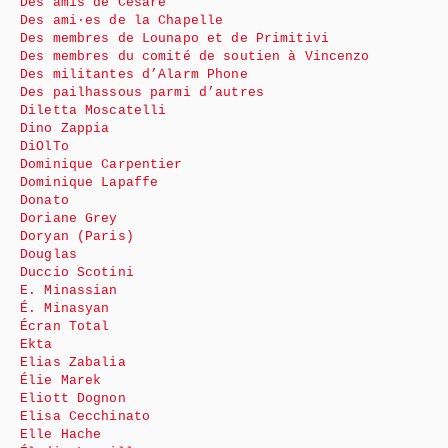
Des amis de Cesare
Des ami·es de la Chapelle
Des membres de Lounapo et de Primitivi
Des membres du comité de soutien à Vincenzo
Des militantes d’Alarm Phone
Des pailhassous parmi d’autres
Diletta Moscatelli
Dino Zappia
DiOlTo
Dominique Carpentier
Dominique Lapaffe
Donato
Doriane Grey
Doryan (Paris)
Douglas
Duccio Scotini
E. Minassian
É. Minasyan
Écran Total
Ekta
Elias Zabalia
Élie Marek
Eliott Dognon
Elisa Cecchinato
Elle Hache