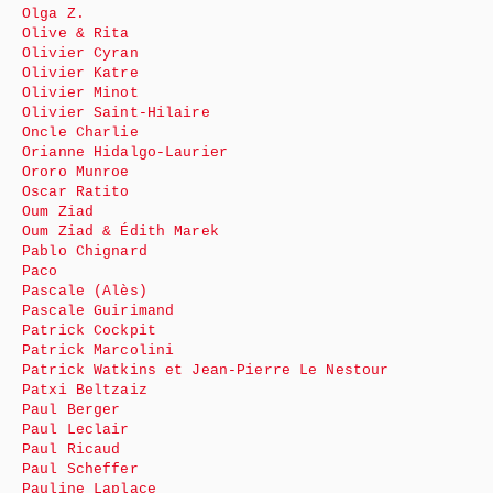
Olga Z.
Olive & Rita
Olivier Cyran
Olivier Katre
Olivier Minot
Olivier Saint-Hilaire
Oncle Charlie
Orianne Hidalgo-Laurier
Ororo Munroe
Oscar Ratito
Oum Ziad
Oum Ziad & Édith Marek
Pablo Chignard
Paco
Pascale (Alès)
Pascale Guirimand
Patrick Cockpit
Patrick Marcolini
Patrick Watkins et Jean-Pierre Le Nestour
Patxi Beltzaiz
Paul Berger
Paul Leclair
Paul Ricaud
Paul Scheffer
Pauline Laplace