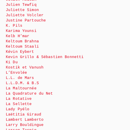
Julien Tewfiq
Juliette Simon
Juliette Volcler
Justine Partouche
K. Pils
Karima Younsi
Kelb H’mar
Keltoum Brahna
Keltoum Staali
Kévin Eybert
Kevin Grillo & Sébastien Bonnetti
Ki Du
Kostik et Vanush
L’Envolée
L.L. de Mars
L.L.D.M. & B.S
La Maltournée
La Quadrature du Net
La Rotative
La Sellette
Lady Pyélo
Laëtitia Giraud
Lambert Lamberto
Larry Bouldingue