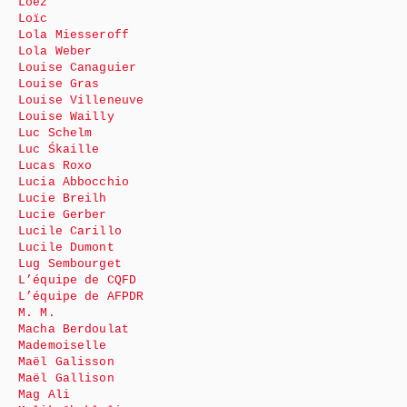
Loez
Loïc
Lola Miesseroff
Lola Weber
Louise Canaguier
Louise Gras
Louise Villeneuve
Louise Wailly
Luc Schelm
Luc Śkaille
Lucas Roxo
Lucia Abbocchio
Lucie Breilh
Lucie Gerber
Lucile Carillo
Lucile Dumont
Lug Sembourget
L’équipe de CQFD
L’équipe de AFPDR
M. M.
Macha Berdoulat
Mademoiselle
Maël Galisson
Maël Gallison
Mag Ali