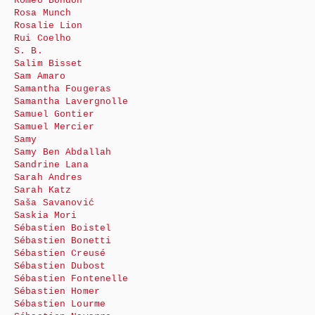
Roméo Bondon
Rosa Munch
Rosalie Lion
Rui Coelho
S. B.
Salim Bisset
Sam Amaro
Samantha Fougeras
Samantha Lavergnolle
Samuel Gontier
Samuel Mercier
Samy
Samy Ben Abdallah
Sandrine Lana
Sarah Andres
Sarah Katz
Saša Savanović
Saskia Mori
Sébastien Boistel
Sébastien Bonetti
Sébastien Creusé
Sébastien Dubost
Sébastien Fontenelle
Sébastien Homer
Sébastien Lourme