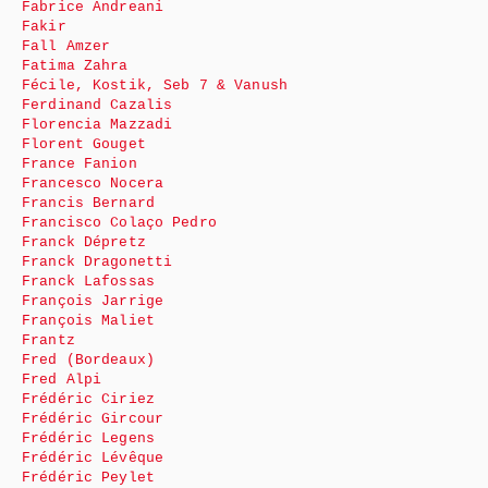
Fabrice Andreani
Fakir
Fall Amzer
Fatima Zahra
Fécile, Kostik, Seb 7 & Vanush
Ferdinand Cazalis
Florencia Mazzadi
Florent Gouget
France Fanion
Francesco Nocera
Francis Bernard
Francisco Colaço Pedro
Franck Dépretz
Franck Dragonetti
Franck Lafossas
François Jarrige
François Maliet
Frantz
Fred (Bordeaux)
Fred Alpi
Frédéric Ciriez
Frédéric Gircour
Frédéric Legens
Frédéric Lévêque
Frédéric Peylet