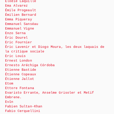
Élodie Laquille
Ema Alvarez
Émile Progeault
Émilien Bernard
Emma Piqueray
Emmanuel Sanséau
Emmanuel Vigne
Enzo Serna
Éric Dourel
Eric Fournier
Éric Lavenir et Diogo Moura, les deux laquais de
la critique sociale
Eric Louis
Ernest London
Ernesto Aréchiga Córdoba
Etienne Bastide
Étienne Copeaux
Étienne Jallot
Etom
Ettore Fontana
Evaristo Errante, Anselme Grisoler et Metif
Embrene.
Evîn
Fabien Sultan-Khan
Fabio Cerquellini