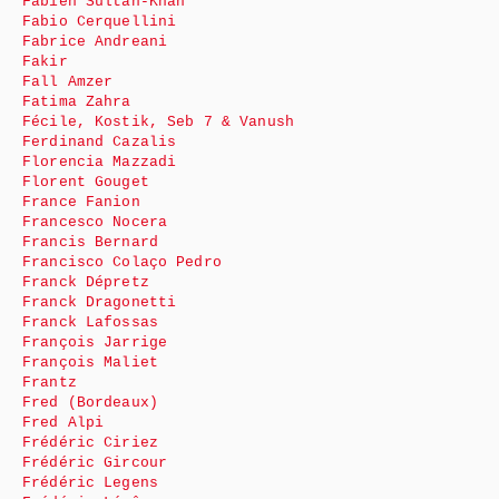
Fabien Sultan-Khan
Fabio Cerquellini
Fabrice Andreani
Fakir
Fall Amzer
Fatima Zahra
Fécile, Kostik, Seb 7 & Vanush
Ferdinand Cazalis
Florencia Mazzadi
Florent Gouget
France Fanion
Francesco Nocera
Francis Bernard
Francisco Colaço Pedro
Franck Dépretz
Franck Dragonetti
Franck Lafossas
François Jarrige
François Maliet
Frantz
Fred (Bordeaux)
Fred Alpi
Frédéric Ciriez
Frédéric Gircour
Frédéric Legens