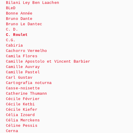
Bilani Ley Ben Laachen
BLeD
Bonne Année
Bruno Dante
Bruno Le Dantec
C. D.
C. Roulet
C.G.
Cabiria
Cachorro Vermelho
Camila Flores
Camille Apostolo et Vincent Barbier
Camille Auvray
Camille Pastel
Carl Gustav
Cartografia noturna
Casse-noisette
Catherine Thumann
Cécile Février
Cécile Ketbi
Cécile Kiefer
Célia Izoard
Célia Merckens
Céline Pessis
Cerna