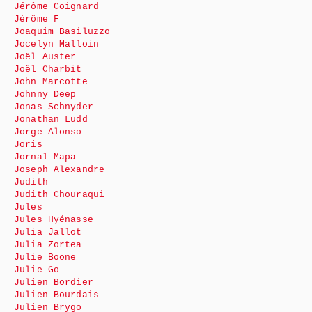
Jérôme Coignard
Jérôme F
Joaquim Basiluzzo
Jocelyn Malloin
Joël Auster
Joël Charbit
John Marcotte
Johnny Deep
Jonas Schnyder
Jonathan Ludd
Jorge Alonso
Joris
Jornal Mapa
Joseph Alexandre
Judith
Judith Chouraqui
Jules
Jules Hyénasse
Julia Jallot
Julia Zortea
Julie Boone
Julie Go
Julien Bordier
Julien Bourdais
Julien Brygo