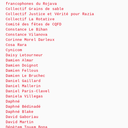
francophones du Rojava
Collectif Grains de sable
Collectif Justice et Vérité pour Razia
Collectif La Rotative
Comité des fêtes de CQFD
Constance Le Bihan
Constance Vilanova
Corinne Morel Darleux
Cosa Rara
Cynicom
Daisy Letourneur
Damien Almar
Damien Doignot
Damien Fellous
Damien Le Bruchec
Daniel Gaillard
Daniel Mallerin
Daniel Paris-Clavel
Daniela Villegas
Daphné
Daphné Bédinadé
Daphné Blake
David Gaboriau
David Martin
Dénètem Touam Bona