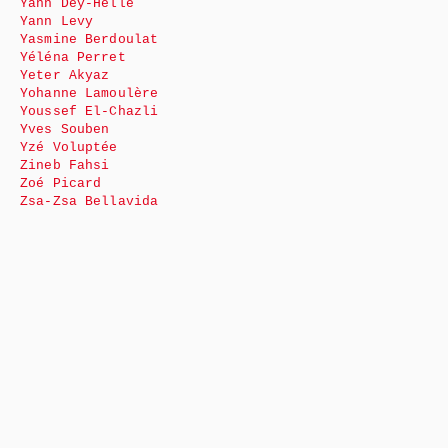
Yann Dey-Helle
Yann Levy
Yasmine Berdoulat
Yéléna Perret
Yeter Akyaz
Yohanne Lamoulère
Youssef El-Chazli
Yves Souben
Yzé Voluptée
Zineb Fahsi
Zoé Picard
Zsa-Zsa Bellavida