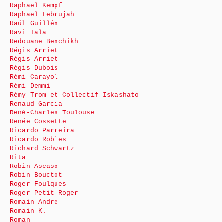
Raphaël Kempf
Raphaël Lebrujah
Raúl Guillén
Ravi Tala
Redouane Benchikh
Régis Arriet
Régis Arriet
Régis Dubois
Rémi Carayol
Rémi Demmi
Rémy Trom et Collectif Iskashato
Renaud Garcia
René-Charles Toulouse
Renée Cossette
Ricardo Parreira
Ricardo Robles
Richard Schwartz
Rita
Robin Ascaso
Robin Bouctot
Roger Foulques
Roger Petit-Roger
Romain André
Romain K.
Roman