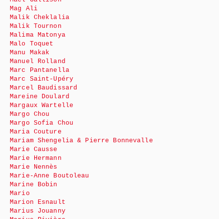
Mag Ali
Malik Cheklalia
Malik Tournon
Malima Matonya
Malo Toquet
Manu Makak
Manuel Rolland
Marc Pantanella
Marc Saint-Upéry
Marcel Baudissard
Mareine Doulard
Margaux Wartelle
Margo Chou
Margo Sofia Chou
Maria Couture
Mariam Shengelia & Pierre Bonnevalle
Marie Causse
Marie Hermann
Marie Nennès
Marie-Anne Boutoleau
Marine Bobin
Mario
Marion Esnault
Marius Jouanny