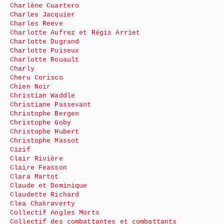
Charlène Cuartero
Charles Jacquier
Charles Reeve
Charlotte Aufrez et Régis Arriet
Charlotte Dugrand
Charlotte Puiseux
Charlotte Rouault
Charly
Cheru Corisco
Chien Noir
Christian Waddle
Christiane Passevant
Christophe Bergen
Christophe Goby
Christophe Hubert
Christophe Massot
Cizif
Clair Rivière
Claire Feasson
Clara Martot
Claude et Dominique
Claudette Richard
Clea Chakraverty
Collectif Angles Morts
Collectif des combattantes et combattants