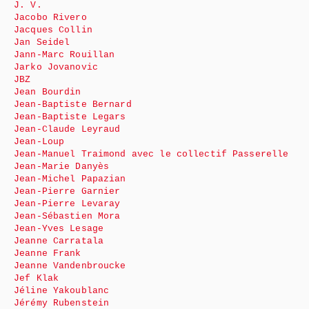
J. V.
Jacobo Rivero
Jacques Collin
Jan Seidel
Jann-Marc Rouillan
Jarko Jovanovic
JBZ
Jean Bourdin
Jean-Baptiste Bernard
Jean-Baptiste Legars
Jean-Claude Leyraud
Jean-Loup
Jean-Manuel Traimond avec le collectif Passerelle
Jean-Marie Danyès
Jean-Michel Papazian
Jean-Pierre Garnier
Jean-Pierre Levaray
Jean-Sébastien Mora
Jean-Yves Lesage
Jeanne Carratala
Jeanne Frank
Jeanne Vandenbroucke
Jef Klak
Jéline Yakoublanc
Jérémy Rubenstein