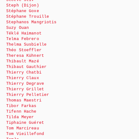
Steph (Dijon)
Stéphane Goxe
Stéphane Trouille
Stephanos Mangriotis
Suzy Ouan
Téklé Haimanot
Telma Febrero
Thelma Susbielle
Théo Stoeffler
Theresa Kühnert
Thibault Mazé
Thibaut Gauthier
Thierry Chatbi
Thierry Claux
Thierry Degrave
Thierry Grillet
Thierry Pelletier
Thomas Maestri
Tibor Farkas
Tifenn Hache
Tilda Meyer
Tiphaine Guéret
Tom Marcireau
Tom Vieillefond