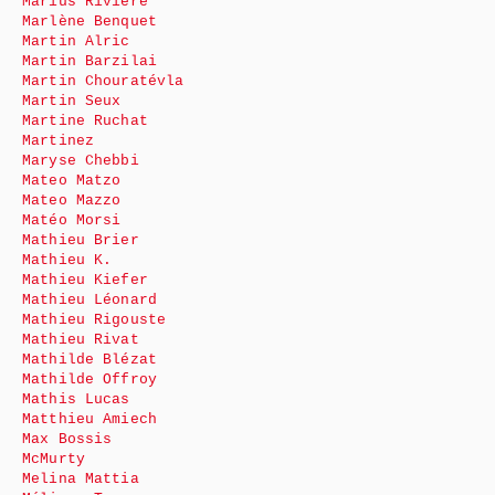
Marius Rivière
Marlène Benquet
Martin Alric
Martin Barzilai
Martin Chouratévla
Martin Seux
Martine Ruchat
Martinez
Maryse Chebbi
Mateo Matzo
Mateo Mazzo
Matéo Morsi
Mathieu Brier
Mathieu K.
Mathieu Kiefer
Mathieu Léonard
Mathieu Rigouste
Mathieu Rivat
Mathilde Blézat
Mathilde Offroy
Mathis Lucas
Matthieu Amiech
Max Bossis
McMurty
Melina Mattia