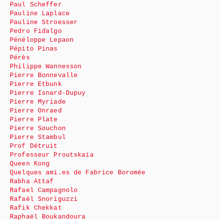
Paul Scheffer
Pauline Laplace
Pauline Stroesser
Pedro Fidalgo
Pénéloppe Lepaon
Pépito Pinas
Pérès
Philippe Wannesson
Pierre Bonnevalle
Pierre Etbunk
Pierre Isnard-Dupuy
Pierre Myriade
Pierre Onraed
Pierre Plate
Pierre Souchon
Pierre Stambul
Prof Détruit
Professeur Proutskaïa
Queen Kong
Quelques ami.es de Fabrice Boromée
Rabha Attaf
Rafael Campagnolo
Rafaël Snoriguzzi
Rafik Chekkat
Raphaël Boukandoura