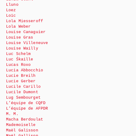
Lluno
Loez
Loïc
Lola Miesseroff
Lola Weber
Louise Canaguier
Louise Gras
Louise Villeneuve
Louise Wailly
Luc Schelm
Luc Śkaille
Lucas Roxo
Lucia Abbocchio
Lucie Breilh
Lucie Gerber
Lucile Carillo
Lucile Dumont
Lug Sembourget
L’équipe de CQFD
L’équipe de AFPDR
M. M.
Macha Berdoulat
Mademoiselle
Maël Galisson
Maël Gallison