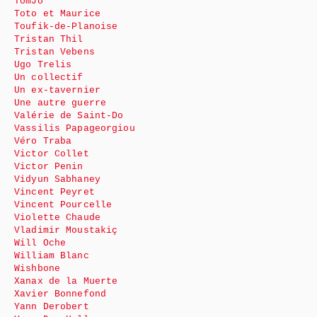
TomJo
Toto et Maurice
Toufik-de-Planoise
Tristan Thil
Tristan Vebens
Ugo Trelis
Un collectif
Un ex-tavernier
Une autre guerre
Valérie de Saint-Do
Vassilis Papageorgiou
Véro Traba
Victor Collet
Victor Penin
Vidyun Sabhaney
Vincent Peyret
Vincent Pourcelle
Violette Chaude
Vladimir Moustakiç
Will Oche
William Blanc
Wishbone
Xanax de la Muerte
Xavier Bonnefond
Yann Derobert