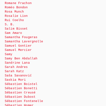
Romane Frachon
Roméo Bondon
Rosa Munch
Rosalie Lion
Rui Coelho
S. B.
Salim Bisset
Sam Amaro
Samantha Fougeras
Samantha Lavergnolle
Samuel Gontier
Samuel Mercier
Samy
Samy Ben Abdallah
Sandrine Lana
Sarah Andres
Sarah Katz
Saša Savanović
Saskia Mori
Sébastien Boistel
Sébastien Bonetti
Sébastien Creusé
Sébastien Dubost
Sébastien Fontenelle
Sébastien Homer