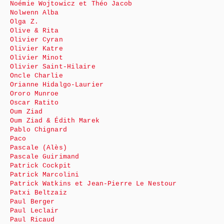
Noémie Wojtowicz et Théo Jacob
Nolwenn Alba
Olga Z.
Olive & Rita
Olivier Cyran
Olivier Katre
Olivier Minot
Olivier Saint-Hilaire
Oncle Charlie
Orianne Hidalgo-Laurier
Ororo Munroe
Oscar Ratito
Oum Ziad
Oum Ziad & Édith Marek
Pablo Chignard
Paco
Pascale (Alès)
Pascale Guirimand
Patrick Cockpit
Patrick Marcolini
Patrick Watkins et Jean-Pierre Le Nestour
Patxi Beltzaiz
Paul Berger
Paul Leclair
Paul Ricaud