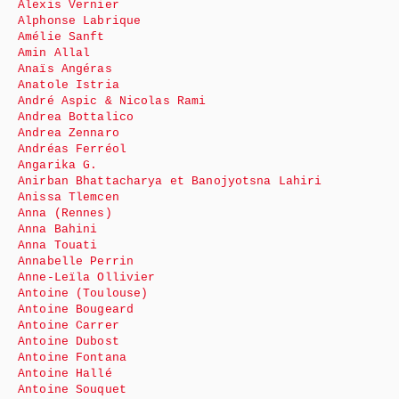
Alexis Vernier
Alphonse Labrique
Amélie Sanft
Amin Allal
Anaïs Angéras
Anatole Istria
André Aspic & Nicolas Rami
Andrea Bottalico
Andrea Zennaro
Andréas Ferréol
Angarika G.
Anirban Bhattacharya et Banojyotsna Lahiri
Anissa Tlemcen
Anna (Rennes)
Anna Bahini
Anna Touati
Annabelle Perrin
Anne-Leïla Ollivier
Antoine (Toulouse)
Antoine Bougeard
Antoine Carrer
Antoine Dubost
Antoine Fontana
Antoine Hallé
Antoine Souquet