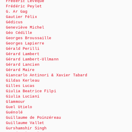
Frédéric Lévêque
Frédéric Peylet
G. Ar Gag
Gautier Félix
Gédicus
Geneviève Michel
Géo Cédille
Georges Broussaille
Georges Lapierre
Gérald Perilli
Gérard Lambert
Gérard Lambert-Ullmann
Gérard Lancien
Gérard Maire
Giancarlo Antinori & Xavier Tabard
Gildas Kerleau
Gilles Lucas
Giulia Beatrice Filpi
Giulia Luciani
Glammour
Guel Utielo
Guénolé
Guillaume de Poinzéreau
Guillaume Vallet
Gurshamshir Singh