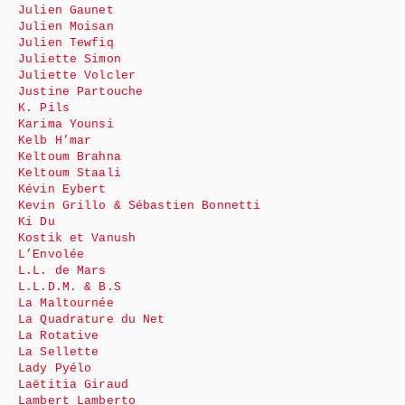
Julien Gaunet
Julien Moisan
Julien Tewfiq
Juliette Simon
Juliette Volcler
Justine Partouche
K. Pils
Karima Younsi
Kelb H’mar
Keltoum Brahna
Keltoum Staali
Kévin Eybert
Kevin Grillo & Sébastien Bonnetti
Ki Du
Kostik et Vanush
L’Envolée
L.L. de Mars
L.L.D.M. & B.S
La Maltournée
La Quadrature du Net
La Rotative
La Sellette
Lady Pyélo
Laëtitia Giraud
Lambert Lamberto