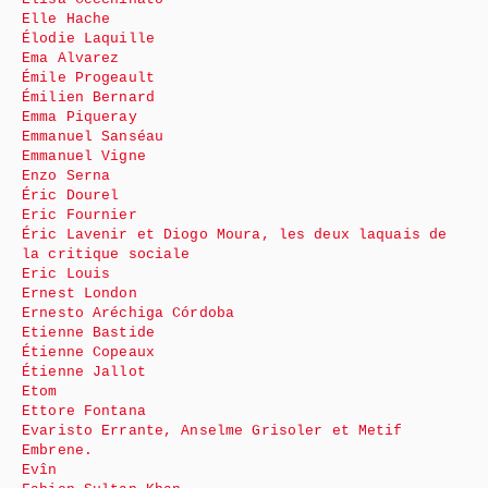
Elle Hache
Élodie Laquille
Ema Alvarez
Émile Progeault
Émilien Bernard
Emma Piqueray
Emmanuel Sanséau
Emmanuel Vigne
Enzo Serna
Éric Dourel
Eric Fournier
Éric Lavenir et Diogo Moura, les deux laquais de
la critique sociale
Eric Louis
Ernest London
Ernesto Aréchiga Córdoba
Etienne Bastide
Étienne Copeaux
Étienne Jallot
Etom
Ettore Fontana
Evaristo Errante, Anselme Grisoler et Metif
Embrene.
Evîn