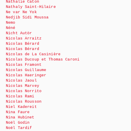
Nathalie Caton
Nathaly Saint-Hilaire
Ne var Ne Yok
Nedjib Sidi Moussa
Nemo
Néné
Nicht Autör
Nicolas Arraitz
Nicolas Bérard
Nicolas Bérard
Nicolas de La Casinière
Nicolas Ducoup et Thomas Caroni
Nicolas Framont
Nicolas Guillaume
Nicolas Haeringer
Nicolas Jaoul
Nicolas Marvey
Nicolas Norrito
Nicolas Rami
Nicolas Rousson
Niel Kadereit
Nina Faure
Nina Hubinet
Noël Godin
Noël Tardif