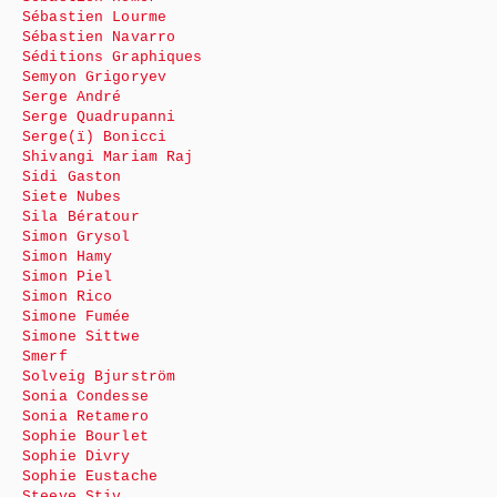
Sébastien Lourme
Sébastien Navarro
Séditions Graphiques
Semyon Grigoryev
Serge André
Serge Quadrupanni
Serge(ï) Bonicci
Shivangi Mariam Raj
Sidi Gaston
Siete Nubes
Sila Bératour
Simon Grysol
Simon Hamy
Simon Piel
Simon Rico
Simone Fumée
Simone Sittwe
Smerf
Solveig Bjurström
Sonia Condesse
Sonia Retamero
Sophie Bourlet
Sophie Divry
Sophie Eustache
Steeve Stiv