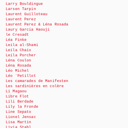
Larry Bouldingue
Larsen Tarpin
Laurent Guilloteau
Laurent Perez
Laurent Perez & Léna Rosada
Laury Garcia Haouji
le Cresadt
Léa Finke
Leila al-Shami
Leila Chaix
Leila Porcher
Léna Coulon
Léna Rosada
Léo Michel
Léo ¨Petillot
Les camarades de Manifesten
Les sardinières en colère
Li Magaou
Libre Flot
Lili Berdade
Lily la Fronde
Line Sepato
Lionel Jensac
Lisa Martin
Livia Stahl