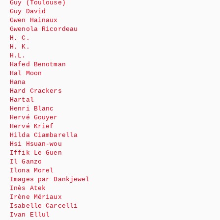
Guy (Toulouse)
Guy David
Gwen Hainaux
Gwenola Ricordeau
H. C.
H. K.
H.L.
Hafed Benotman
Hal Moon
Hana
Hard Crackers
Hartal
Henri Blanc
Hervé Gouyer
Hervé Krief
Hilda Ciambarella
Hsi Hsuan-wou
Iffik Le Guen
Il Ganzo
Ilona Morel
Images par Dankjewel
Inès Atek
Irène Mériaux
Isabelle Carcelli
Ivan Ellul