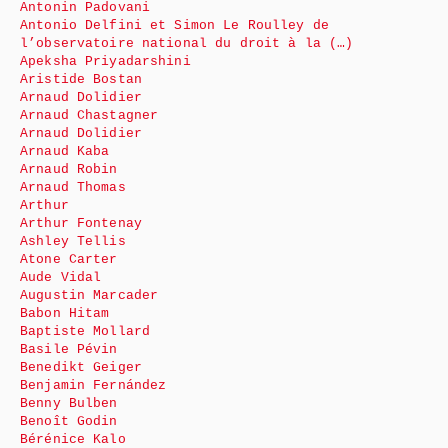
Antonin Padovani
Antonio Delfini et Simon Le Roulley de
l’observatoire national du droit à la (…)
Apeksha Priyadarshini
Aristide Bostan
Arnaud Dolidier
Arnaud Chastagner
Arnaud Dolidier
Arnaud Kaba
Arnaud Robin
Arnaud Thomas
Arthur
Arthur Fontenay
Ashley Tellis
Atone Carter
Aude Vidal
Augustin Marcader
Babon Hitam
Baptiste Mollard
Basile Pévin
Benedikt Geiger
Benjamin Fernández
Benny Bulben
Benoît Godin
Bérénice Kalo