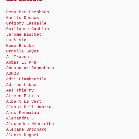
Deva Mar Escobedo
Gaëlle Desnos
Grégory Lassalle
Guillaume Gamblin
Jérôme Baschet
Lu & Vio
Momo Brücke
Ornella Guyet
A. Traven
Abbas El Kra
Aboubakar Soumahoro
ADN23
Adri Ciambarella
Adrien Labbe
Aël Thierry
Afreen Fatima
Albert Le Vert
Alessi Dell’Umbria
Alex Pommatau
Alexandra J.
Alexandre Hyacinthe
Alexane Brochard
Alexis Huguet