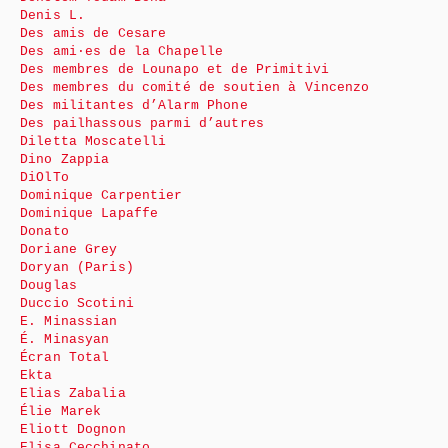
Denis L.
Des amis de Cesare
Des ami·es de la Chapelle
Des membres de Lounapo et de Primitivi
Des membres du comité de soutien à Vincenzo
Des militantes d’Alarm Phone
Des pailhassous parmi d’autres
Diletta Moscatelli
Dino Zappia
DiOlTo
Dominique Carpentier
Dominique Lapaffe
Donato
Doriane Grey
Doryan (Paris)
Douglas
Duccio Scotini
E. Minassian
É. Minasyan
Écran Total
Ekta
Elias Zabalia
Élie Marek
Eliott Dognon
Elisa Cecchinato