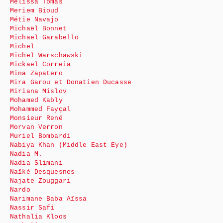
Mélissa Tomas
Meriem Bioud
Métie Navajo
Michaël Bonnet
Michael Garabello
Michel
Michel Warschawski
Mickael Correia
Mina Zapatero
Mira Garou et Donatien Ducasse
Miriana Mislov
Mohamed Kably
Mohammed Fayçal
Monsieur René
Morvan Verron
Muriel Bombardi
Nabiya Khan (Middle East Eye)
Nadia M.
Nadia Slimani
Naïké Desquesnes
Najate Zouggari
Nardo
Narimane Baba Aïssa
Nassir Safi
Nathalia Kloos