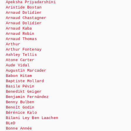
Apeksha Priyadarshini
Aristide Bostan
Arnaud Dolidier
Arnaud Chastagner
Arnaud Dolidier
Arnaud Kaba
Arnaud Robin
Arnaud Thomas
Arthur
Arthur Fontenay
Ashley Tellis
Atone Carter
Aude Vidal
Augustin Marcader
Babon Hitam
Baptiste Mollard
Basile Pévin
Benedikt Geiger
Benjamin Fernández
Benny Bulben
Benoît Godin
Bérénice Kalo
Bilani Ley Ben Laachen
BLeD
Bonne Année