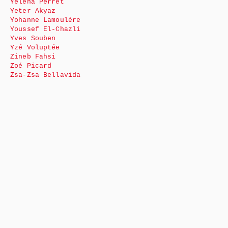
Yéléna Perret
Yeter Akyaz
Yohanne Lamoulère
Youssef El-Chazli
Yves Souben
Yzé Voluptée
Zineb Fahsi
Zoé Picard
Zsa-Zsa Bellavida