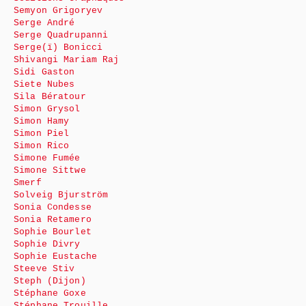
Semyon Grigoryev
Serge André
Serge Quadrupanni
Serge(ï) Bonicci
Shivangi Mariam Raj
Sidi Gaston
Siete Nubes
Sila Bératour
Simon Grysol
Simon Hamy
Simon Piel
Simon Rico
Simone Fumée
Simone Sittwe
Smerf
Solveig Bjurström
Sonia Condesse
Sonia Retamero
Sophie Bourlet
Sophie Divry
Sophie Eustache
Steeve Stiv
Steph (Dijon)
Stéphane Goxe
Stéphane Trouille