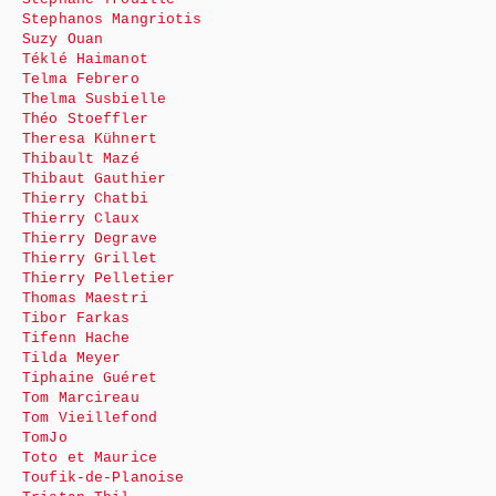
Stephanos Mangriotis
Suzy Ouan
Téklé Haimanot
Telma Febrero
Thelma Susbielle
Théo Stoeffler
Theresa Kühnert
Thibault Mazé
Thibaut Gauthier
Thierry Chatbi
Thierry Claux
Thierry Degrave
Thierry Grillet
Thierry Pelletier
Thomas Maestri
Tibor Farkas
Tifenn Hache
Tilda Meyer
Tiphaine Guéret
Tom Marcireau
Tom Vieillefond
TomJo
Toto et Maurice
Toufik-de-Planoise