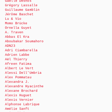
Gaëlle Desnos
Grégory Lassalle
Guillaume Gamblin
Jérôme Baschet
Lu & Vio
Momo Brücke
Ornella Guyet
A. Traven
Abbas El Kra
Aboubakar Soumahoro
ADN23
Adri Ciambarella
Adrien Labbe
Aël Thierry
Afreen Fatima
Albert Le Vert
Alessi Dell’Umbria
Alex Pommatau
Alexandra J.
Alexandre Hyacinthe
Alexane Brochard
Alexis Huguet
Alexis Vernier
Alphonse Labrique
Amélie Sanft