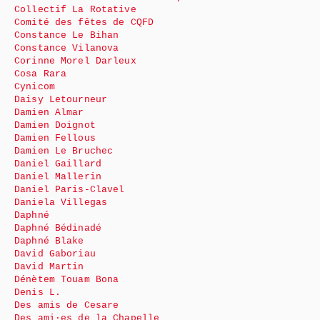
Collectif La Rotative
Comité des fêtes de CQFD
Constance Le Bihan
Constance Vilanova
Corinne Morel Darleux
Cosa Rara
Cynicom
Daisy Letourneur
Damien Almar
Damien Doignot
Damien Fellous
Damien Le Bruchec
Daniel Gaillard
Daniel Mallerin
Daniel Paris-Clavel
Daniela Villegas
Daphné
Daphné Bédinadé
Daphné Blake
David Gaboriau
David Martin
Dénètem Touam Bona
Denis L.
Des amis de Cesare
Des ami·es de la Chapelle