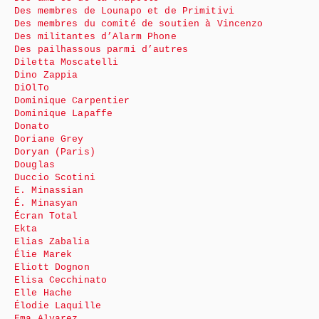
Des membres de Lounapo et de Primitivi
Des membres du comité de soutien à Vincenzo
Des militantes d’Alarm Phone
Des pailhassous parmi d’autres
Diletta Moscatelli
Dino Zappia
DiOlTo
Dominique Carpentier
Dominique Lapaffe
Donato
Doriane Grey
Doryan (Paris)
Douglas
Duccio Scotini
E. Minassian
É. Minasyan
Écran Total
Ekta
Elias Zabalia
Élie Marek
Eliott Dognon
Elisa Cecchinato
Elle Hache
Élodie Laquille
Ema Alvarez