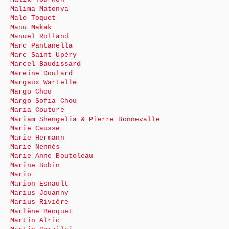
Malima Matonya
Malo Toquet
Manu Makak
Manuel Rolland
Marc Pantanella
Marc Saint-Upéry
Marcel Baudissard
Mareine Doulard
Margaux Wartelle
Margo Chou
Margo Sofia Chou
Maria Couture
Mariam Shengelia & Pierre Bonnevalle
Marie Causse
Marie Hermann
Marie Nennès
Marie-Anne Boutoleau
Marine Bobin
Mario
Marion Esnault
Marius Jouanny
Marius Rivière
Marlène Benquet
Martin Alric