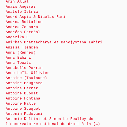
Amin Allal
Anaïs Angéras
Anatole Istria
André Aspic & Nicolas Rami
Andrea Bottalico
Andrea Zennaro
Andréas Ferréol
Angarika G.
Anirban Bhattacharya et Banojyotsna Lahiri
Anissa Tlemcen
Anna (Rennes)
Anna Bahini
Anna Touati
Annabelle Perrin
Anne-Leïla Ollivier
Antoine (Toulouse)
Antoine Bougeard
Antoine Carrer
Antoine Dubost
Antoine Fontana
Antoine Hallé
Antoine Souquet
Antonin Padovani
Antonio Delfini et Simon Le Roulley de
l’observatoire national du droit à la (…)