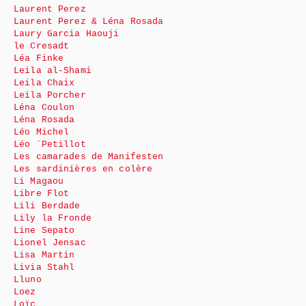
Laurent Perez
Laurent Perez & Léna Rosada
Laury Garcia Haouji
le Cresadt
Léa Finke
Leila al-Shami
Leila Chaix
Leila Porcher
Léna Coulon
Léna Rosada
Léo Michel
Léo ¨Petillot
Les camarades de Manifesten
Les sardinières en colère
Li Magaou
Libre Flot
Lili Berdade
Lily la Fronde
Line Sepato
Lionel Jensac
Lisa Martin
Livia Stahl
Lluno
Loez
Loïc