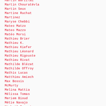
Martin Barzilai
Martin Chouratévla
Martin Seux
Martine Ruchat
Martinez
Maryse Chebbi
Mateo Matzo
Mateo Mazzo
Matéo Morsi
Mathieu Brier
Mathieu K.
Mathieu Kiefer
Mathieu Léonard
Mathieu Rigouste
Mathieu Rivat
Mathilde Blézat
Mathilde Offroy
Mathis Lucas
Matthieu Amiech
Max Bossis
McMurty
Melina Mattia
Mélissa Tomas
Meriem Bioud
Métie Navajo