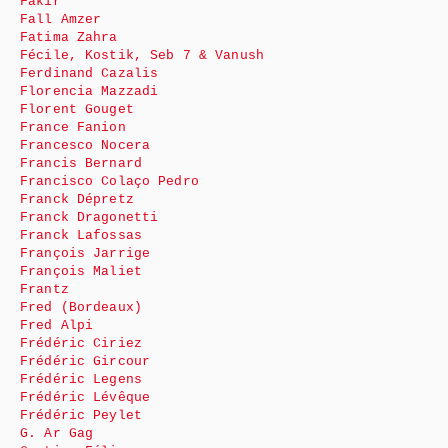
Fakir
Fall Amzer
Fatima Zahra
Fécile, Kostik, Seb 7 & Vanush
Ferdinand Cazalis
Florencia Mazzadi
Florent Gouget
France Fanion
Francesco Nocera
Francis Bernard
Francisco Colaço Pedro
Franck Dépretz
Franck Dragonetti
Franck Lafossas
François Jarrige
François Maliet
Frantz
Fred (Bordeaux)
Fred Alpi
Frédéric Ciriez
Frédéric Gircour
Frédéric Legens
Frédéric Lévêque
Frédéric Peylet
G. Ar Gag