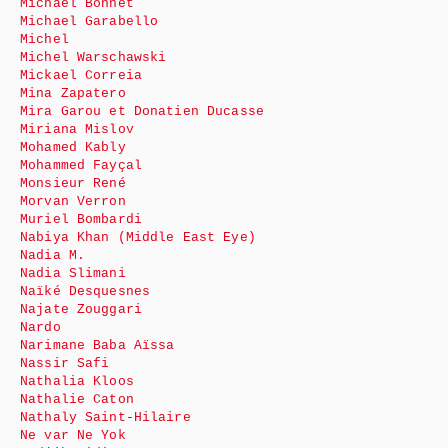
Michaël Bonnet
Michael Garabello
Michel
Michel Warschawski
Mickael Correia
Mina Zapatero
Mira Garou et Donatien Ducasse
Miriana Mislov
Mohamed Kably
Mohammed Fayçal
Monsieur René
Morvan Verron
Muriel Bombardi
Nabiya Khan (Middle East Eye)
Nadia M.
Nadia Slimani
Naïké Desquesnes
Najate Zouggari
Nardo
Narimane Baba Aïssa
Nassir Safi
Nathalia Kloos
Nathalie Caton
Nathaly Saint-Hilaire
Ne var Ne Yok