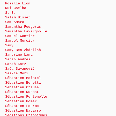
Rosalie Lion
Rui Coelho
S. B.
Salim Bisset
Sam Amaro
Samantha Fougeras
Samantha Lavergnolle
Samuel Gontier
Samuel Mercier
Samy
Samy Ben Abdallah
Sandrine Lana
Sarah Andres
Sarah Katz
Saša Savanović
Saskia Mori
Sébastien Boistel
Sébastien Bonetti
Sébastien Creusé
Sébastien Dubost
Sébastien Fontenelle
Sébastien Homer
Sébastien Lourme
Sébastien Navarro
Séditions Graphiques