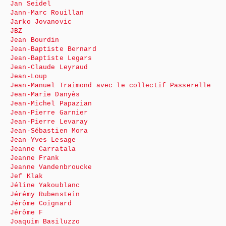
Jan Seidel
Jann-Marc Rouillan
Jarko Jovanovic
JBZ
Jean Bourdin
Jean-Baptiste Bernard
Jean-Baptiste Legars
Jean-Claude Leyraud
Jean-Loup
Jean-Manuel Traimond avec le collectif Passerelle
Jean-Marie Danyès
Jean-Michel Papazian
Jean-Pierre Garnier
Jean-Pierre Levaray
Jean-Sébastien Mora
Jean-Yves Lesage
Jeanne Carratala
Jeanne Frank
Jeanne Vandenbroucke
Jef Klak
Jéline Yakoublanc
Jérémy Rubenstein
Jérôme Coignard
Jérôme F
Joaquim Basiluzzo