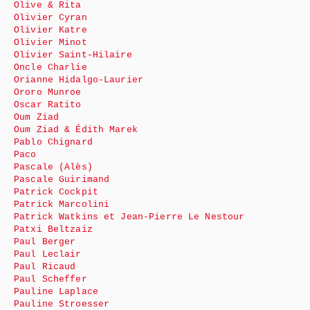
Olive & Rita
Olivier Cyran
Olivier Katre
Olivier Minot
Olivier Saint-Hilaire
Oncle Charlie
Orianne Hidalgo-Laurier
Ororo Munroe
Oscar Ratito
Oum Ziad
Oum Ziad & Édith Marek
Pablo Chignard
Paco
Pascale (Alès)
Pascale Guirimand
Patrick Cockpit
Patrick Marcolini
Patrick Watkins et Jean-Pierre Le Nestour
Patxi Beltzaiz
Paul Berger
Paul Leclair
Paul Ricaud
Paul Scheffer
Pauline Laplace
Pauline Stroesser