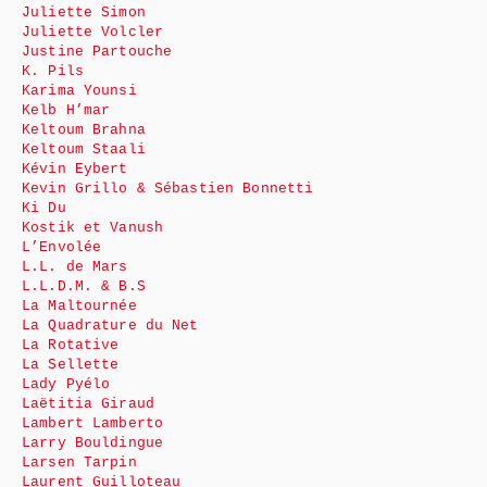
Juliette Simon
Juliette Volcler
Justine Partouche
K. Pils
Karima Younsi
Kelb H’mar
Keltoum Brahna
Keltoum Staali
Kévin Eybert
Kevin Grillo & Sébastien Bonnetti
Ki Du
Kostik et Vanush
L’Envolée
L.L. de Mars
L.L.D.M. & B.S
La Maltournée
La Quadrature du Net
La Rotative
La Sellette
Lady Pyélo
Laëtitia Giraud
Lambert Lamberto
Larry Bouldingue
Larsen Tarpin
Laurent Guilloteau