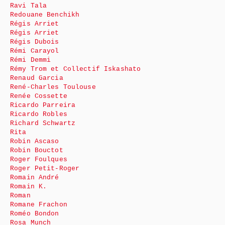
Ravi Tala
Redouane Benchikh
Régis Arriet
Régis Arriet
Régis Dubois
Rémi Carayol
Rémi Demmi
Rémy Trom et Collectif Iskashato
Renaud Garcia
René-Charles Toulouse
Renée Cossette
Ricardo Parreira
Ricardo Robles
Richard Schwartz
Rita
Robin Ascaso
Robin Bouctot
Roger Foulques
Roger Petit-Roger
Romain André
Romain K.
Roman
Romane Frachon
Roméo Bondon
Rosa Munch