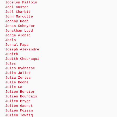
Jocelyn Malloin
Joël Auster
Joël Charbit
John Marcotte
Johnny Deep
Jonas Schnyder
Jonathan Ludd
Jorge Alonso
Joris
Jornal Mapa
Joseph Alexandre
Judith
Judith Chouraqui
Jules
Jules Hyénasse
Julia Jallot
Julia Zortea
Julie Boone
Julie Go
Julien Bordier
Julien Bourdais
Julien Brygo
Julien Gaunet
Julien Moisan
Julien Tewfiq