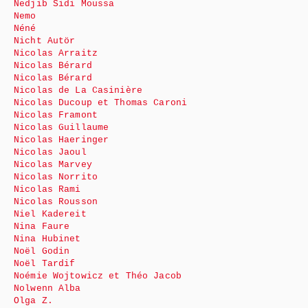
Nedjib Sidi Moussa
Nemo
Néné
Nicht Autör
Nicolas Arraitz
Nicolas Bérard
Nicolas Bérard
Nicolas de La Casinière
Nicolas Ducoup et Thomas Caroni
Nicolas Framont
Nicolas Guillaume
Nicolas Haeringer
Nicolas Jaoul
Nicolas Marvey
Nicolas Norrito
Nicolas Rami
Nicolas Rousson
Niel Kadereit
Nina Faure
Nina Hubinet
Noël Godin
Noël Tardif
Noémie Wojtowicz et Théo Jacob
Nolwenn Alba
Olga Z.