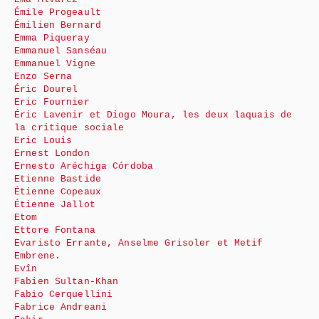
Émile Progeault
Émilien Bernard
Emma Piqueray
Emmanuel Sanséau
Emmanuel Vigne
Enzo Serna
Éric Dourel
Eric Fournier
Éric Lavenir et Diogo Moura, les deux laquais de
la critique sociale
Eric Louis
Ernest London
Ernesto Aréchiga Córdoba
Etienne Bastide
Étienne Copeaux
Étienne Jallot
Etom
Ettore Fontana
Evaristo Errante, Anselme Grisoler et Metif
Embrene.
Evîn
Fabien Sultan-Khan
Fabio Cerquellini
Fabrice Andreani