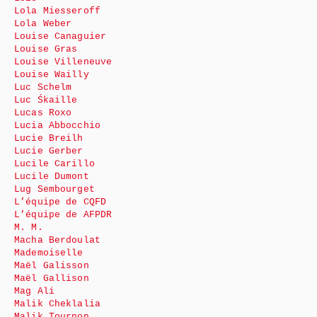
Lola Miesseroff
Lola Weber
Louise Canaguier
Louise Gras
Louise Villeneuve
Louise Wailly
Luc Schelm
Luc Śkaille
Lucas Roxo
Lucia Abbocchio
Lucie Breilh
Lucie Gerber
Lucile Carillo
Lucile Dumont
Lug Sembourget
L’équipe de CQFD
L’équipe de AFPDR
M. M.
Macha Berdoulat
Mademoiselle
Maël Galisson
Maël Gallison
Mag Ali
Malik Cheklalia
Malik Tournon