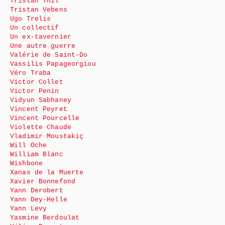
Tristan Thil
Tristan Vebens
Ugo Trelis
Un collectif
Un ex-tavernier
Une autre guerre
Valérie de Saint-Do
Vassilis Papageorgiou
Véro Traba
Victor Collet
Victor Penin
Vidyun Sabhaney
Vincent Peyret
Vincent Pourcelle
Violette Chaude
Vladimir Moustakiç
Will Oche
William Blanc
Wishbone
Xanax de la Muerte
Xavier Bonnefond
Yann Derobert
Yann Dey-Helle
Yann Levy
Yasmine Berdoulat