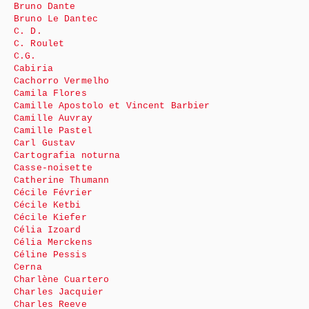
Bruno Dante
Bruno Le Dantec
C. D.
C. Roulet
C.G.
Cabiria
Cachorro Vermelho
Camila Flores
Camille Apostolo et Vincent Barbier
Camille Auvray
Camille Pastel
Carl Gustav
Cartografia noturna
Casse-noisette
Catherine Thumann
Cécile Février
Cécile Ketbi
Cécile Kiefer
Célia Izoard
Célia Merckens
Céline Pessis
Cerna
Charlène Cuartero
Charles Jacquier
Charles Reeve