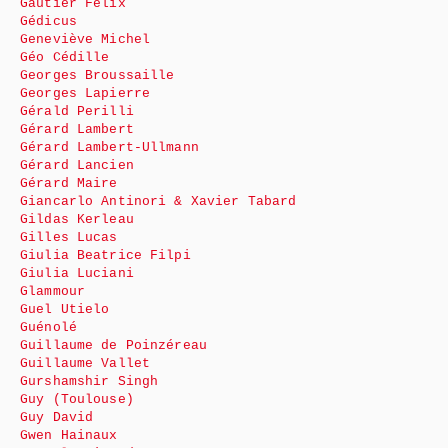
Gautier Félix
Gédicus
Geneviève Michel
Géo Cédille
Georges Broussaille
Georges Lapierre
Gérald Perilli
Gérard Lambert
Gérard Lambert-Ullmann
Gérard Lancien
Gérard Maire
Giancarlo Antinori & Xavier Tabard
Gildas Kerleau
Gilles Lucas
Giulia Beatrice Filpi
Giulia Luciani
Glammour
Guel Utielo
Guénolé
Guillaume de Poinzéreau
Guillaume Vallet
Gurshamshir Singh
Guy (Toulouse)
Guy David
Gwen Hainaux