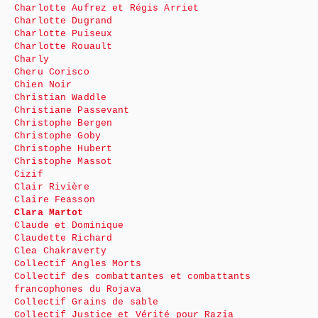
Charlotte Aufrez et Régis Arriet
Charlotte Dugrand
Charlotte Puiseux
Charlotte Rouault
Charly
Cheru Corisco
Chien Noir
Christian Waddle
Christiane Passevant
Christophe Bergen
Christophe Goby
Christophe Hubert
Christophe Massot
Cizif
Clair Rivière
Claire Feasson
Clara Martot
Claude et Dominique
Claudette Richard
Clea Chakraverty
Collectif Angles Morts
Collectif des combattantes et combattants
francophones du Rojava
Collectif Grains de sable
Collectif Justice et Vérité pour Razia