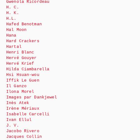
Gwenola Ricordeau
H. C.
H. K.
H.L.
Hafed Benotman
Hal Moon
Hana
Hard Crackers
Hartal
Henri Blanc
Hervé Gouyer
Hervé Krief
Hilda Ciambarella
Hsi Hsuan-wou
Iffik Le Guen
Il Ganzo
Ilona Morel
Images par Dankjewel
Inès Atek
Irène Mériaux
Isabelle Carcelli
Ivan Ellul
J. V.
Jacobo Rivero
Jacques Collin