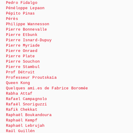
Pedro Fidalgo
Pénéloppe Lepaon
Pépito Pinas
Pérès
Philippe Wannesson
Pierre Bonnevalle
Pierre Etbunk
Pierre Isnard-Dupuy
Pierre Myriade
Pierre Onraed
Pierre Plate
Pierre Souchon
Pierre Stambul
Prof Détruit
Professeur Proutskaïa
Queen Kong
Quelques ami.es de Fabrice Boromée
Rabha Attaf
Rafael Campagnolo
Rafaël Snoriguzzi
Rafik Chekkat
Raphaël Boukandoura
Raphaël Kempf
Raphaël Lebrujah
Raúl Guillén