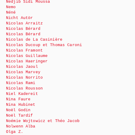
Nedjib Sidi Moussa
Nemo
Néné
Nicht Autör
Nicolas Arraitz
Nicolas Bérard
Nicolas Bérard
Nicolas de La Casinière
Nicolas Ducoup et Thomas Caroni
Nicolas Framont
Nicolas Guillaume
Nicolas Haeringer
Nicolas Jaoul
Nicolas Marvey
Nicolas Norrito
Nicolas Rami
Nicolas Rousson
Niel Kadereit
Nina Faure
Nina Hubinet
Noël Godin
Noël Tardif
Noémie Wojtowicz et Théo Jacob
Nolwenn Alba
Olga Z.