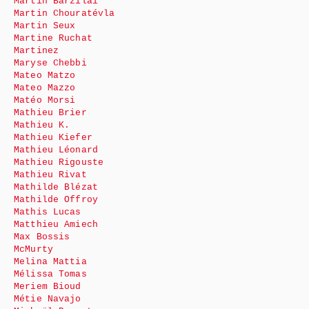
Martin Barzilai
Martin Chouratévla
Martin Seux
Martine Ruchat
Martinez
Maryse Chebbi
Mateo Matzo
Mateo Mazzo
Matéo Morsi
Mathieu Brier
Mathieu K.
Mathieu Kiefer
Mathieu Léonard
Mathieu Rigouste
Mathieu Rivat
Mathilde Blézat
Mathilde Offroy
Mathis Lucas
Matthieu Amiech
Max Bossis
McMurty
Melina Mattia
Mélissa Tomas
Meriem Bioud
Métie Navajo