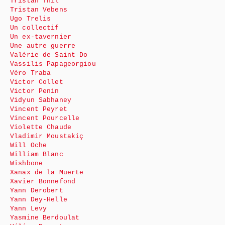
Tristan Thil
Tristan Vebens
Ugo Trelis
Un collectif
Un ex-tavernier
Une autre guerre
Valérie de Saint-Do
Vassilis Papageorgiou
Véro Traba
Victor Collet
Victor Penin
Vidyun Sabhaney
Vincent Peyret
Vincent Pourcelle
Violette Chaude
Vladimir Moustakiç
Will Oche
William Blanc
Wishbone
Xanax de la Muerte
Xavier Bonnefond
Yann Derobert
Yann Dey-Helle
Yann Levy
Yasmine Berdoulat