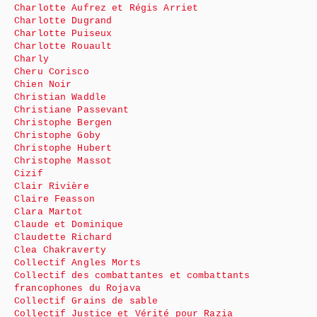
Charlotte Aufrez et Régis Arriet
Charlotte Dugrand
Charlotte Puiseux
Charlotte Rouault
Charly
Cheru Corisco
Chien Noir
Christian Waddle
Christiane Passevant
Christophe Bergen
Christophe Goby
Christophe Hubert
Christophe Massot
Cizif
Clair Rivière
Claire Feasson
Clara Martot
Claude et Dominique
Claudette Richard
Clea Chakraverty
Collectif Angles Morts
Collectif des combattantes et combattants
francophones du Rojava
Collectif Grains de sable
Collectif Justice et Vérité pour Razia