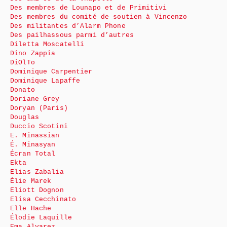
Des membres de Lounapo et de Primitivi
Des membres du comité de soutien à Vincenzo
Des militantes d’Alarm Phone
Des pailhassous parmi d’autres
Diletta Moscatelli
Dino Zappia
DiOlTo
Dominique Carpentier
Dominique Lapaffe
Donato
Doriane Grey
Doryan (Paris)
Douglas
Duccio Scotini
E. Minassian
É. Minasyan
Écran Total
Ekta
Elias Zabalia
Élie Marek
Eliott Dognon
Elisa Cecchinato
Elle Hache
Élodie Laquille
Ema Alvarez