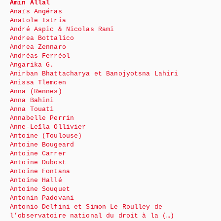
Amin Allal
Anaïs Angéras
Anatole Istria
André Aspic & Nicolas Rami
Andrea Bottalico
Andrea Zennaro
Andréas Ferréol
Angarika G.
Anirban Bhattacharya et Banojyotsna Lahiri
Anissa Tlemcen
Anna (Rennes)
Anna Bahini
Anna Touati
Annabelle Perrin
Anne-Leïla Ollivier
Antoine (Toulouse)
Antoine Bougeard
Antoine Carrer
Antoine Dubost
Antoine Fontana
Antoine Hallé
Antoine Souquet
Antonin Padovani
Antonio Delfini et Simon Le Roulley de
l’observatoire national du droit à la (…)