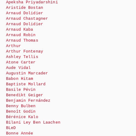
Apeksha Priyadarshini
Aristide Bostan
Arnaud Dolidier
Arnaud Chastagner
Arnaud Dolidier
Arnaud Kaba
Arnaud Robin
Arnaud Thomas
Arthur
Arthur Fontenay
Ashley Tellis
Atone Carter
Aude Vidal
Augustin Marcader
Babon Hitam
Baptiste Mollard
Basile Pévin
Benedikt Geiger
Benjamin Fernández
Benny Bulben
Benoît Godin
Bérénice Kalo
Bilani Ley Ben Laachen
BLeD
Bonne Année