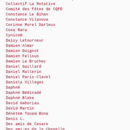
Collectif La Rotative
Comité des fêtes de CQFD
Constance Le Bihan
Constance Vilanova
Corinne Morel Darleux
Cosa Rara
Cynicom
Daisy Letourneur
Damien Almar
Damien Doignot
Damien Fellous
Damien Le Bruchec
Daniel Gaillard
Daniel Mallerin
Daniel Paris-Clavel
Daniela Villegas
Daphné
Daphné Bédinadé
Daphné Blake
David Gaboriau
David Martin
Dénètem Touam Bona
Denis L.
Des amis de Cesare
Des ami·es de la Chapelle