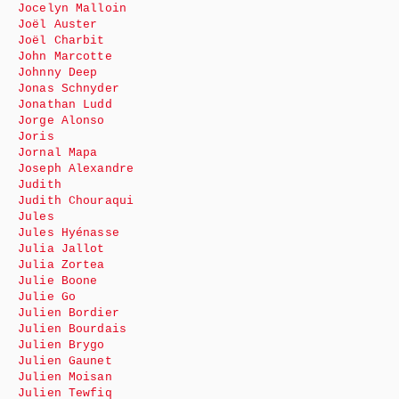
Jocelyn Malloin
Joël Auster
Joël Charbit
John Marcotte
Johnny Deep
Jonas Schnyder
Jonathan Ludd
Jorge Alonso
Joris
Jornal Mapa
Joseph Alexandre
Judith
Judith Chouraqui
Jules
Jules Hyénasse
Julia Jallot
Julia Zortea
Julie Boone
Julie Go
Julien Bordier
Julien Bourdais
Julien Brygo
Julien Gaunet
Julien Moisan
Julien Tewfiq