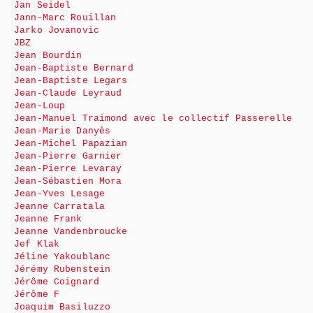
Jan Seidel
Jann-Marc Rouillan
Jarko Jovanovic
JBZ
Jean Bourdin
Jean-Baptiste Bernard
Jean-Baptiste Legars
Jean-Claude Leyraud
Jean-Loup
Jean-Manuel Traimond avec le collectif Passerelle
Jean-Marie Danyès
Jean-Michel Papazian
Jean-Pierre Garnier
Jean-Pierre Levaray
Jean-Sébastien Mora
Jean-Yves Lesage
Jeanne Carratala
Jeanne Frank
Jeanne Vandenbroucke
Jef Klak
Jéline Yakoublanc
Jérémy Rubenstein
Jérôme Coignard
Jérôme F
Joaquim Basiluzzo