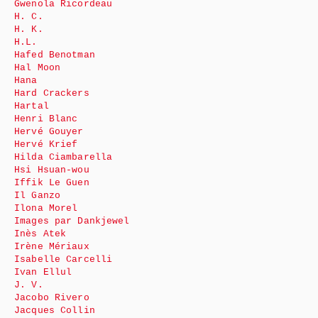
Gwenola Ricordeau
H. C.
H. K.
H.L.
Hafed Benotman
Hal Moon
Hana
Hard Crackers
Hartal
Henri Blanc
Hervé Gouyer
Hervé Krief
Hilda Ciambarella
Hsi Hsuan-wou
Iffik Le Guen
Il Ganzo
Ilona Morel
Images par Dankjewel
Inès Atek
Irène Mériaux
Isabelle Carcelli
Ivan Ellul
J. V.
Jacobo Rivero
Jacques Collin