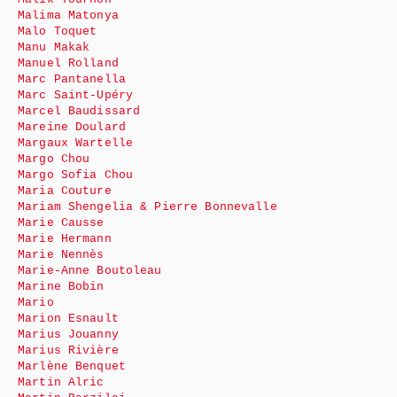
Malima Matonya
Malo Toquet
Manu Makak
Manuel Rolland
Marc Pantanella
Marc Saint-Upéry
Marcel Baudissard
Mareine Doulard
Margaux Wartelle
Margo Chou
Margo Sofia Chou
Maria Couture
Mariam Shengelia & Pierre Bonnevalle
Marie Causse
Marie Hermann
Marie Nennès
Marie-Anne Boutoleau
Marine Bobin
Mario
Marion Esnault
Marius Jouanny
Marius Rivière
Marlène Benquet
Martin Alric