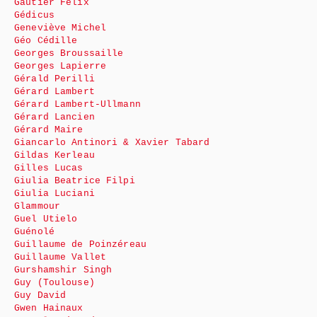
Gautier Félix
Gédicus
Geneviève Michel
Géo Cédille
Georges Broussaille
Georges Lapierre
Gérald Perilli
Gérard Lambert
Gérard Lambert-Ullmann
Gérard Lancien
Gérard Maire
Giancarlo Antinori & Xavier Tabard
Gildas Kerleau
Gilles Lucas
Giulia Beatrice Filpi
Giulia Luciani
Glammour
Guel Utielo
Guénolé
Guillaume de Poinzéreau
Guillaume Vallet
Gurshamshir Singh
Guy (Toulouse)
Guy David
Gwen Hainaux