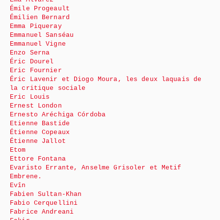
Émile Progeault
Émilien Bernard
Emma Piqueray
Emmanuel Sanséau
Emmanuel Vigne
Enzo Serna
Éric Dourel
Eric Fournier
Éric Lavenir et Diogo Moura, les deux laquais de
la critique sociale
Eric Louis
Ernest London
Ernesto Aréchiga Córdoba
Etienne Bastide
Étienne Copeaux
Étienne Jallot
Etom
Ettore Fontana
Evaristo Errante, Anselme Grisoler et Metif
Embrene.
Evîn
Fabien Sultan-Khan
Fabio Cerquellini
Fabrice Andreani