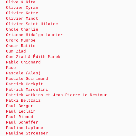
Olive & Rita
Olivier Cyran
Olivier Katre
Olivier Minot
Olivier Saint-Hilaire
Oncle Charlie
Orianne Hidalgo-Laurier
Ororo Munroe
Oscar Ratito
Oum Ziad
Oum Ziad & Édith Marek
Pablo Chignard
Paco
Pascale (Alès)
Pascale Guirimand
Patrick Cockpit
Patrick Marcolini
Patrick Watkins et Jean-Pierre Le Nestour
Patxi Beltzaiz
Paul Berger
Paul Leclair
Paul Ricaud
Paul Scheffer
Pauline Laplace
Pauline Stroesser