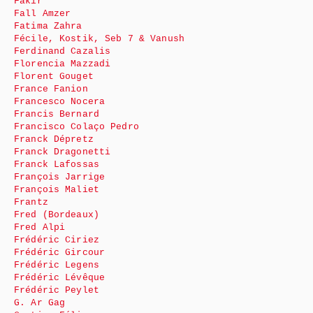
Fakir
Fall Amzer
Fatima Zahra
Fécile, Kostik, Seb 7 & Vanush
Ferdinand Cazalis
Florencia Mazzadi
Florent Gouget
France Fanion
Francesco Nocera
Francis Bernard
Francisco Colaço Pedro
Franck Dépretz
Franck Dragonetti
Franck Lafossas
François Jarrige
François Maliet
Frantz
Fred (Bordeaux)
Fred Alpi
Frédéric Ciriez
Frédéric Gircour
Frédéric Legens
Frédéric Lévêque
Frédéric Peylet
G. Ar Gag