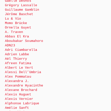
Gaëlle Desnos
Grégory Lassalle
Guillaume Gamblin
Jérôme Baschet
Lu & Vio
Momo Brücke
Ornella Guyet
A. Traven
Abbas El Kra
Aboubakar Soumahoro
ADN23
Adri Ciambarella
Adrien Labbe
Aël Thierry
Afreen Fatima
Albert Le Vert
Alessi Dell’Umbria
Alex Pommatau
Alexandra J.
Alexandre Hyacinthe
Alexane Brochard
Alexis Huguet
Alexis Vernier
Alphonse Labrique
Amélie Sanft