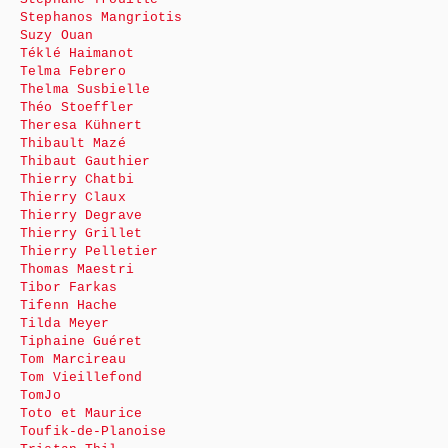
Stephanos Mangriotis
Suzy Ouan
Téklé Haimanot
Telma Febrero
Thelma Susbielle
Théo Stoeffler
Theresa Kühnert
Thibault Mazé
Thibaut Gauthier
Thierry Chatbi
Thierry Claux
Thierry Degrave
Thierry Grillet
Thierry Pelletier
Thomas Maestri
Tibor Farkas
Tifenn Hache
Tilda Meyer
Tiphaine Guéret
Tom Marcireau
Tom Vieillefond
TomJo
Toto et Maurice
Toufik-de-Planoise