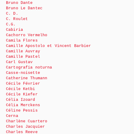
Bruno Dante
Bruno Le Dantec
C. D.
C. Roulet
C.G.
Cabiria
Cachorro Vermelho
Camila Flores
Camille Apostolo et Vincent Barbier
Camille Auvray
Camille Pastel
Carl Gustav
Cartografia noturna
Casse-noisette
Catherine Thumann
Cécile Février
Cécile Ketbi
Cécile Kiefer
Célia Izoard
Célia Merckens
Céline Pessis
Cerna
Charlène Cuartero
Charles Jacquier
Charles Reeve