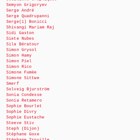
Semyon Grigoryev
Serge André
Serge Quadrupanni
Serge(ï) Bonicci
Shivangi Mariam Raj
Sidi Gaston
Siete Nubes
Sila Bératour
Simon Grysol
Simon Hamy
Simon Piel
Simon Rico
Simone Fumée
Simone Sittwe
Smerf
Solveig Bjurström
Sonia Condesse
Sonia Retamero
Sophie Bourlet
Sophie Divry
Sophie Eustache
Steeve Stiv
Steph (Dijon)
Stéphane Goxe
Stéphane Trouille