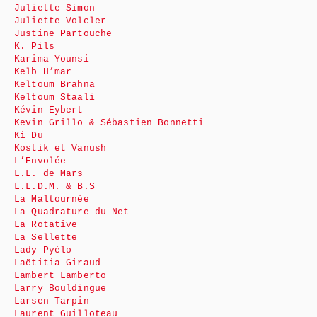
Juliette Simon
Juliette Volcler
Justine Partouche
K. Pils
Karima Younsi
Kelb H’mar
Keltoum Brahna
Keltoum Staali
Kévin Eybert
Kevin Grillo & Sébastien Bonnetti
Ki Du
Kostik et Vanush
L’Envolée
L.L. de Mars
L.L.D.M. & B.S
La Maltournée
La Quadrature du Net
La Rotative
La Sellette
Lady Pyélo
Laëtitia Giraud
Lambert Lamberto
Larry Bouldingue
Larsen Tarpin
Laurent Guilloteau