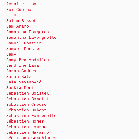
Rosalie Lion
Rui Coelho
S. B.
Salim Bisset
Sam Amaro
Samantha Fougeras
Samantha Lavergnolle
Samuel Gontier
Samuel Mercier
Samy
Samy Ben Abdallah
Sandrine Lana
Sarah Andres
Sarah Katz
Saša Savanović
Saskia Mori
Sébastien Boistel
Sébastien Bonetti
Sébastien Creusé
Sébastien Dubost
Sébastien Fontenelle
Sébastien Homer
Sébastien Lourme
Sébastien Navarro
Séditions Graphiques