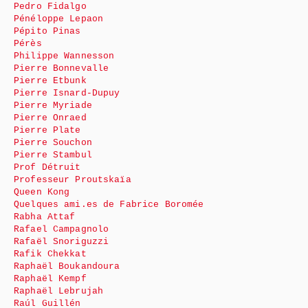
Pedro Fidalgo
Pénéloppe Lepaon
Pépito Pinas
Pérès
Philippe Wannesson
Pierre Bonnevalle
Pierre Etbunk
Pierre Isnard-Dupuy
Pierre Myriade
Pierre Onraed
Pierre Plate
Pierre Souchon
Pierre Stambul
Prof Détruit
Professeur Proutskaïa
Queen Kong
Quelques ami.es de Fabrice Boromée
Rabha Attaf
Rafael Campagnolo
Rafaël Snoriguzzi
Rafik Chekkat
Raphaël Boukandoura
Raphaël Kempf
Raphaël Lebrujah
Raúl Guillén