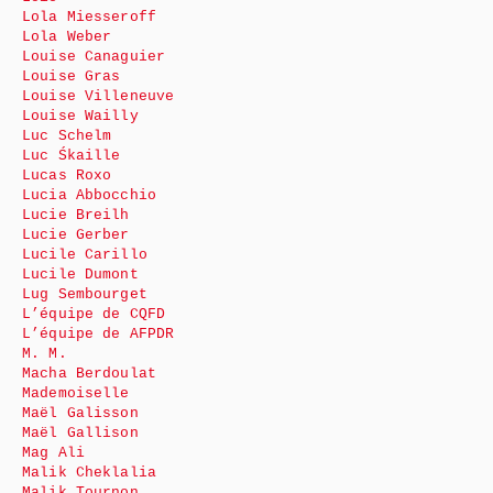
Lola Miesseroff
Lola Weber
Louise Canaguier
Louise Gras
Louise Villeneuve
Louise Wailly
Luc Schelm
Luc Śkaille
Lucas Roxo
Lucia Abbocchio
Lucie Breilh
Lucie Gerber
Lucile Carillo
Lucile Dumont
Lug Sembourget
L’équipe de CQFD
L’équipe de AFPDR
M. M.
Macha Berdoulat
Mademoiselle
Maël Galisson
Maël Gallison
Mag Ali
Malik Cheklalia
Malik Tournon