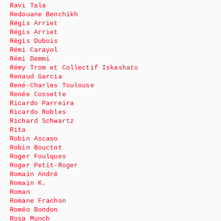
Ravi Tala
Redouane Benchikh
Régis Arriet
Régis Arriet
Régis Dubois
Rémi Carayol
Rémi Demmi
Rémy Trom et Collectif Iskashato
Renaud Garcia
René-Charles Toulouse
Renée Cossette
Ricardo Parreira
Ricardo Robles
Richard Schwartz
Rita
Robin Ascaso
Robin Bouctot
Roger Foulques
Roger Petit-Roger
Romain André
Romain K.
Roman
Romane Frachon
Roméo Bondon
Rosa Munch