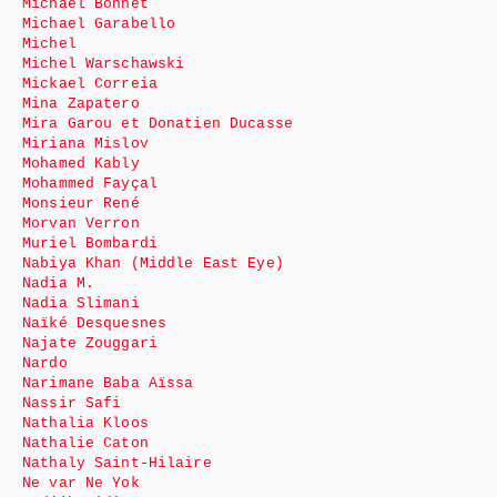
Michaël Bonnet
Michael Garabello
Michel
Michel Warschawski
Mickael Correia
Mina Zapatero
Mira Garou et Donatien Ducasse
Miriana Mislov
Mohamed Kably
Mohammed Fayçal
Monsieur René
Morvan Verron
Muriel Bombardi
Nabiya Khan (Middle East Eye)
Nadia M.
Nadia Slimani
Naïké Desquesnes
Najate Zouggari
Nardo
Narimane Baba Aïssa
Nassir Safi
Nathalia Kloos
Nathalie Caton
Nathaly Saint-Hilaire
Ne var Ne Yok