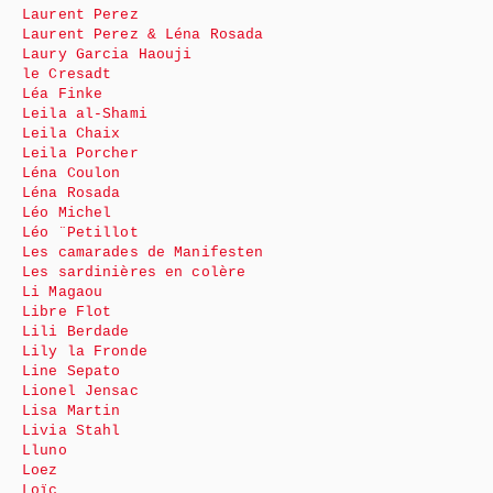
Laurent Perez
Laurent Perez & Léna Rosada
Laury Garcia Haouji
le Cresadt
Léa Finke
Leila al-Shami
Leila Chaix
Leila Porcher
Léna Coulon
Léna Rosada
Léo Michel
Léo ¨Petillot
Les camarades de Manifesten
Les sardinières en colère
Li Magaou
Libre Flot
Lili Berdade
Lily la Fronde
Line Sepato
Lionel Jensac
Lisa Martin
Livia Stahl
Lluno
Loez
Loïc