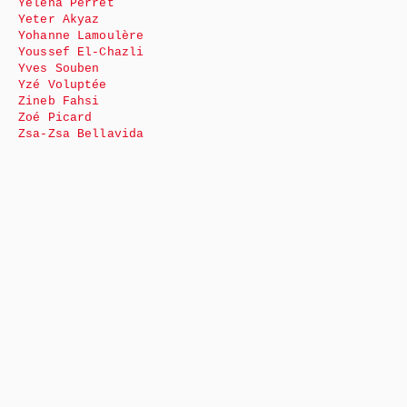
Yéléna Perret
Yeter Akyaz
Yohanne Lamoulère
Youssef El-Chazli
Yves Souben
Yzé Voluptée
Zineb Fahsi
Zoé Picard
Zsa-Zsa Bellavida