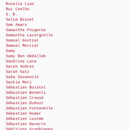
Rosalie Lion
Rui Coelho
S. B.
Salim Bisset
Sam Amaro
Samantha Fougeras
Samantha Lavergnolle
Samuel Gontier
Samuel Mercier
Samy
Samy Ben Abdallah
Sandrine Lana
Sarah Andres
Sarah Katz
Saša Savanović
Saskia Mori
Sébastien Boistel
Sébastien Bonetti
Sébastien Creusé
Sébastien Dubost
Sébastien Fontenelle
Sébastien Homer
Sébastien Lourme
Sébastien Navarro
Séditions Graphiques