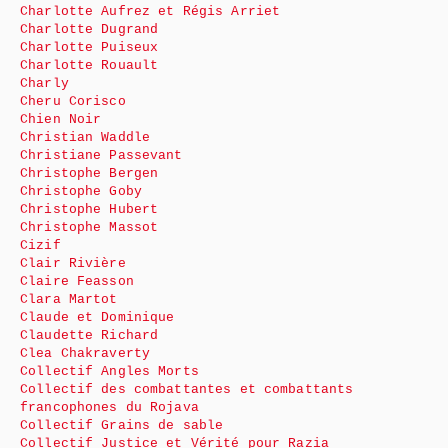
Charlotte Aufrez et Régis Arriet
Charlotte Dugrand
Charlotte Puiseux
Charlotte Rouault
Charly
Cheru Corisco
Chien Noir
Christian Waddle
Christiane Passevant
Christophe Bergen
Christophe Goby
Christophe Hubert
Christophe Massot
Cizif
Clair Rivière
Claire Feasson
Clara Martot
Claude et Dominique
Claudette Richard
Clea Chakraverty
Collectif Angles Morts
Collectif des combattantes et combattants
francophones du Rojava
Collectif Grains de sable
Collectif Justice et Vérité pour Razia