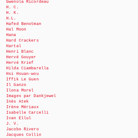
Gwenola Ricordeau
H. C.
H. K.
H.L.
Hafed Benotman
Hal Moon
Hana
Hard Crackers
Hartal
Henri Blanc
Hervé Gouyer
Hervé Krief
Hilda Ciambarella
Hsi Hsuan-wou
Iffik Le Guen
Il Ganzo
Ilona Morel
Images par Dankjewel
Inès Atek
Irène Mériaux
Isabelle Carcelli
Ivan Ellul
J. V.
Jacobo Rivero
Jacques Collin