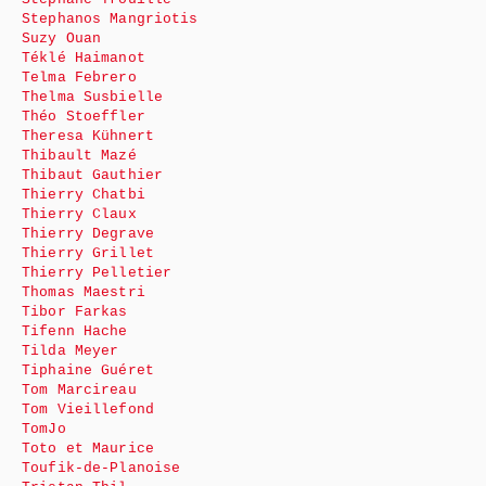
Stephanos Mangriotis
Suzy Ouan
Téklé Haimanot
Telma Febrero
Thelma Susbielle
Théo Stoeffler
Theresa Kühnert
Thibault Mazé
Thibaut Gauthier
Thierry Chatbi
Thierry Claux
Thierry Degrave
Thierry Grillet
Thierry Pelletier
Thomas Maestri
Tibor Farkas
Tifenn Hache
Tilda Meyer
Tiphaine Guéret
Tom Marcireau
Tom Vieillefond
TomJo
Toto et Maurice
Toufik-de-Planoise