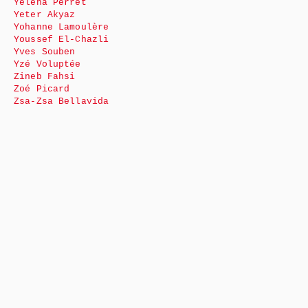
Yéléna Perret
Yeter Akyaz
Yohanne Lamoulère
Youssef El-Chazli
Yves Souben
Yzé Voluptée
Zineb Fahsi
Zoé Picard
Zsa-Zsa Bellavida