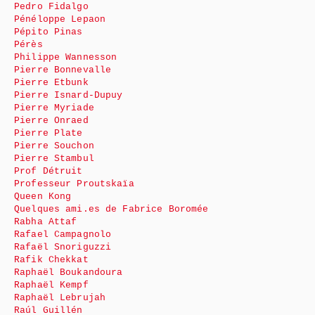
Pedro Fidalgo
Pénéloppe Lepaon
Pépito Pinas
Pérès
Philippe Wannesson
Pierre Bonnevalle
Pierre Etbunk
Pierre Isnard-Dupuy
Pierre Myriade
Pierre Onraed
Pierre Plate
Pierre Souchon
Pierre Stambul
Prof Détruit
Professeur Proutskaïa
Queen Kong
Quelques ami.es de Fabrice Boromée
Rabha Attaf
Rafael Campagnolo
Rafaël Snoriguzzi
Rafik Chekkat
Raphaël Boukandoura
Raphaël Kempf
Raphaël Lebrujah
Raúl Guillén