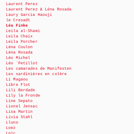
Laurent Perez
Laurent Perez & Léna Rosada
Laury Garcia Haouji
le Cresadt
Léa Finke
Leila al-Shami
Leila Chaix
Leila Porcher
Léna Coulon
Léna Rosada
Léo Michel
Léo ¨Petillot
Les camarades de Manifesten
Les sardinières en colère
Li Magaou
Libre Flot
Lili Berdade
Lily la Fronde
Line Sepato
Lionel Jensac
Lisa Martin
Livia Stahl
Lluno
Loez
Loïc