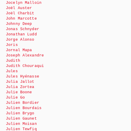
Jocelyn Malloin
Joël Auster
Joël Charbit
John Marcotte
Johnny Deep
Jonas Schnyder
Jonathan Ludd
Jorge Alonso
Joris
Jornal Mapa
Joseph Alexandre
Judith
Judith Chouraqui
Jules
Jules Hyénasse
Julia Jallot
Julia Zortea
Julie Boone
Julie Go
Julien Bordier
Julien Bourdais
Julien Brygo
Julien Gaunet
Julien Moisan
Julien Tewfiq