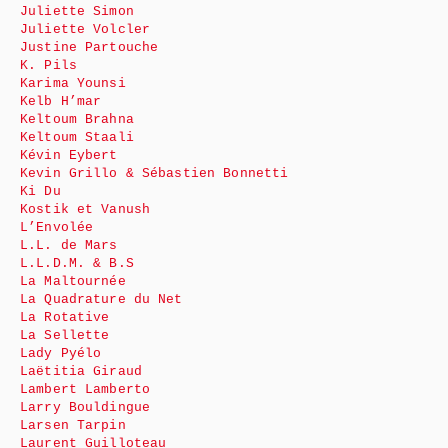
Juliette Simon
Juliette Volcler
Justine Partouche
K. Pils
Karima Younsi
Kelb H’mar
Keltoum Brahna
Keltoum Staali
Kévin Eybert
Kevin Grillo & Sébastien Bonnetti
Ki Du
Kostik et Vanush
L’Envolée
L.L. de Mars
L.L.D.M. & B.S
La Maltournée
La Quadrature du Net
La Rotative
La Sellette
Lady Pyélo
Laëtitia Giraud
Lambert Lamberto
Larry Bouldingue
Larsen Tarpin
Laurent Guilloteau