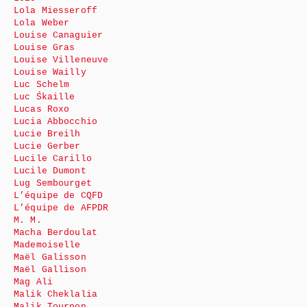
Lola Miesseroff
Lola Weber
Louise Canaguier
Louise Gras
Louise Villeneuve
Louise Wailly
Luc Schelm
Luc Śkaille
Lucas Roxo
Lucia Abbocchio
Lucie Breilh
Lucie Gerber
Lucile Carillo
Lucile Dumont
Lug Sembourget
L’équipe de CQFD
L’équipe de AFPDR
M. M.
Macha Berdoulat
Mademoiselle
Maël Galisson
Maël Gallison
Mag Ali
Malik Cheklalia
Malik Tournon