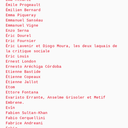
Émile Progeault
Émilien Bernard
Emma Piqueray
Emmanuel Sanséau
Emmanuel Vigne
Enzo Serna
Éric Dourel
Eric Fournier
Éric Lavenir et Diogo Moura, les deux laquais de
la critique sociale
Eric Louis
Ernest London
Ernesto Aréchiga Córdoba
Etienne Bastide
Étienne Copeaux
Étienne Jallot
Etom
Ettore Fontana
Evaristo Errante, Anselme Grisoler et Metif
Embrene.
Evîn
Fabien Sultan-Khan
Fabio Cerquellini
Fabrice Andreani