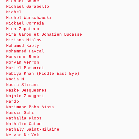
Michaël Bonnet
Michael Garabello
Michel
Michel Warschawski
Mickael Correia
Mina Zapatero
Mira Garou et Donatien Ducasse
Miriana Mislov
Mohamed Kably
Mohammed Fayçal
Monsieur René
Morvan Verron
Muriel Bombardi
Nabiya Khan (Middle East Eye)
Nadia M.
Nadia Slimani
Naïké Desquesnes
Najate Zouggari
Nardo
Narimane Baba Aïssa
Nassir Safi
Nathalia Kloos
Nathalie Caton
Nathaly Saint-Hilaire
Ne var Ne Yok