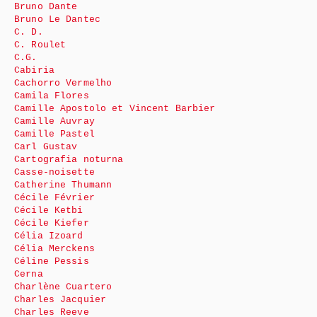
Bruno Dante
Bruno Le Dantec
C. D.
C. Roulet
C.G.
Cabiria
Cachorro Vermelho
Camila Flores
Camille Apostolo et Vincent Barbier
Camille Auvray
Camille Pastel
Carl Gustav
Cartografia noturna
Casse-noisette
Catherine Thumann
Cécile Février
Cécile Ketbi
Cécile Kiefer
Célia Izoard
Célia Merckens
Céline Pessis
Cerna
Charlène Cuartero
Charles Jacquier
Charles Reeve