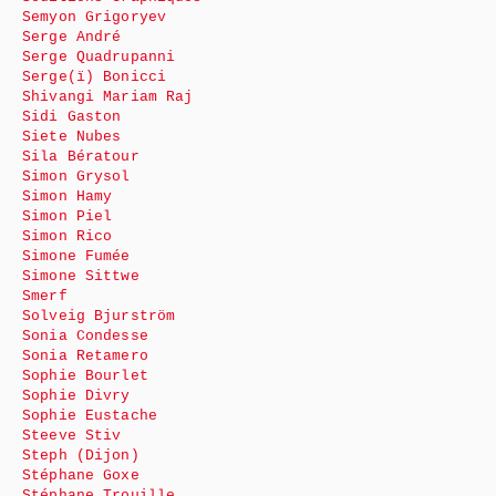
Semyon Grigoryev
Serge André
Serge Quadrupanni
Serge(ï) Bonicci
Shivangi Mariam Raj
Sidi Gaston
Siete Nubes
Sila Bératour
Simon Grysol
Simon Hamy
Simon Piel
Simon Rico
Simone Fumée
Simone Sittwe
Smerf
Solveig Bjurström
Sonia Condesse
Sonia Retamero
Sophie Bourlet
Sophie Divry
Sophie Eustache
Steeve Stiv
Steph (Dijon)
Stéphane Goxe
Stéphane Trouille