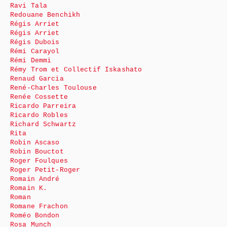
Ravi Tala
Redouane Benchikh
Régis Arriet
Régis Arriet
Régis Dubois
Rémi Carayol
Rémi Demmi
Rémy Trom et Collectif Iskashato
Renaud Garcia
René-Charles Toulouse
Renée Cossette
Ricardo Parreira
Ricardo Robles
Richard Schwartz
Rita
Robin Ascaso
Robin Bouctot
Roger Foulques
Roger Petit-Roger
Romain André
Romain K.
Roman
Romane Frachon
Roméo Bondon
Rosa Munch