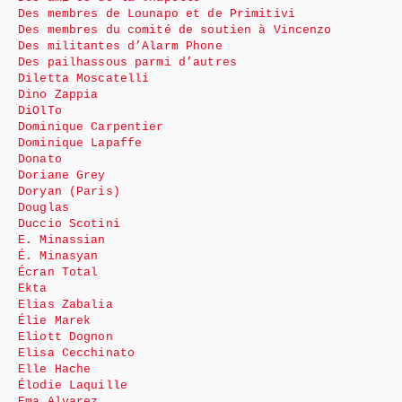
Des membres de Lounapo et de Primitivi
Des membres du comité de soutien à Vincenzo
Des militantes d’Alarm Phone
Des pailhassous parmi d’autres
Diletta Moscatelli
Dino Zappia
DiOlTo
Dominique Carpentier
Dominique Lapaffe
Donato
Doriane Grey
Doryan (Paris)
Douglas
Duccio Scotini
E. Minassian
É. Minasyan
Écran Total
Ekta
Elias Zabalia
Élie Marek
Eliott Dognon
Elisa Cecchinato
Elle Hache
Élodie Laquille
Ema Alvarez