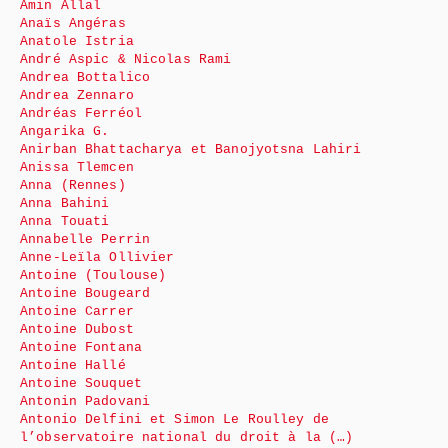
Amin Allal
Anaïs Angéras
Anatole Istria
André Aspic & Nicolas Rami
Andrea Bottalico
Andrea Zennaro
Andréas Ferréol
Angarika G.
Anirban Bhattacharya et Banojyotsna Lahiri
Anissa Tlemcen
Anna (Rennes)
Anna Bahini
Anna Touati
Annabelle Perrin
Anne-Leïla Ollivier
Antoine (Toulouse)
Antoine Bougeard
Antoine Carrer
Antoine Dubost
Antoine Fontana
Antoine Hallé
Antoine Souquet
Antonin Padovani
Antonio Delfini et Simon Le Roulley de
l’observatoire national du droit à la (…)