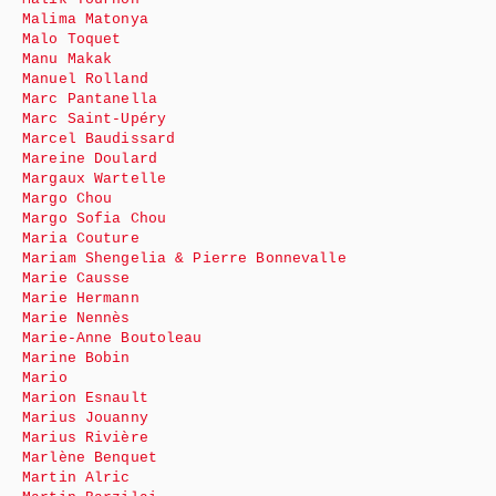
Malima Matonya
Malo Toquet
Manu Makak
Manuel Rolland
Marc Pantanella
Marc Saint-Upéry
Marcel Baudissard
Mareine Doulard
Margaux Wartelle
Margo Chou
Margo Sofia Chou
Maria Couture
Mariam Shengelia & Pierre Bonnevalle
Marie Causse
Marie Hermann
Marie Nennès
Marie-Anne Boutoleau
Marine Bobin
Mario
Marion Esnault
Marius Jouanny
Marius Rivière
Marlène Benquet
Martin Alric