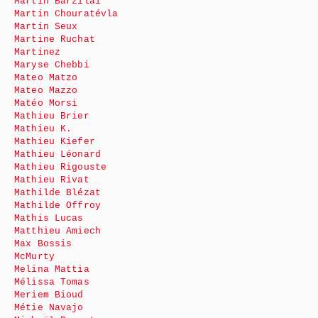
Martin Barzilai
Martin Chouratévla
Martin Seux
Martine Ruchat
Martinez
Maryse Chebbi
Mateo Matzo
Mateo Mazzo
Matéo Morsi
Mathieu Brier
Mathieu K.
Mathieu Kiefer
Mathieu Léonard
Mathieu Rigouste
Mathieu Rivat
Mathilde Blézat
Mathilde Offroy
Mathis Lucas
Matthieu Amiech
Max Bossis
McMurty
Melina Mattia
Mélissa Tomas
Meriem Bioud
Métie Navajo