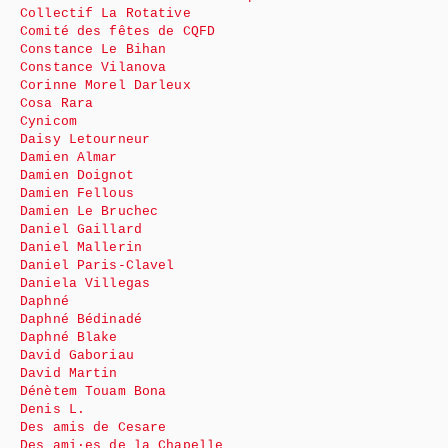
Collectif La Rotative
Comité des fêtes de CQFD
Constance Le Bihan
Constance Vilanova
Corinne Morel Darleux
Cosa Rara
Cynicom
Daisy Letourneur
Damien Almar
Damien Doignot
Damien Fellous
Damien Le Bruchec
Daniel Gaillard
Daniel Mallerin
Daniel Paris-Clavel
Daniela Villegas
Daphné
Daphné Bédinadé
Daphné Blake
David Gaboriau
David Martin
Dénètem Touam Bona
Denis L.
Des amis de Cesare
Des ami·es de la Chapelle