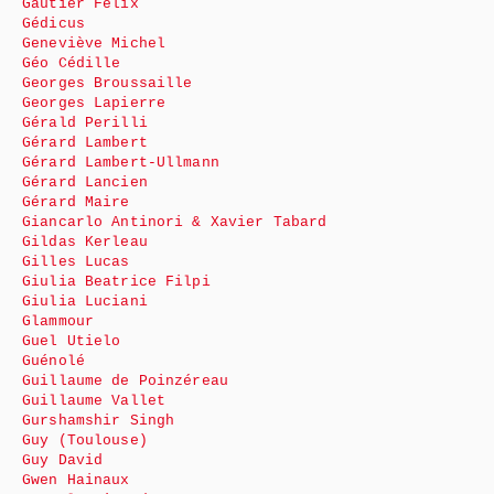
Gautier Félix
Gédicus
Geneviève Michel
Géo Cédille
Georges Broussaille
Georges Lapierre
Gérald Perilli
Gérard Lambert
Gérard Lambert-Ullmann
Gérard Lancien
Gérard Maire
Giancarlo Antinori & Xavier Tabard
Gildas Kerleau
Gilles Lucas
Giulia Beatrice Filpi
Giulia Luciani
Glammour
Guel Utielo
Guénolé
Guillaume de Poinzéreau
Guillaume Vallet
Gurshamshir Singh
Guy (Toulouse)
Guy David
Gwen Hainaux