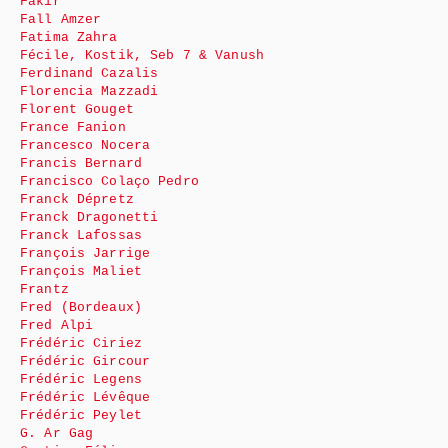
Fakir
Fall Amzer
Fatima Zahra
Fécile, Kostik, Seb 7 & Vanush
Ferdinand Cazalis
Florencia Mazzadi
Florent Gouget
France Fanion
Francesco Nocera
Francis Bernard
Francisco Colaço Pedro
Franck Dépretz
Franck Dragonetti
Franck Lafossas
François Jarrige
François Maliet
Frantz
Fred (Bordeaux)
Fred Alpi
Frédéric Ciriez
Frédéric Gircour
Frédéric Legens
Frédéric Lévêque
Frédéric Peylet
G. Ar Gag