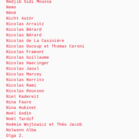
Nedjib Sidi Moussa
Nemo
Néné
Nicht Autör
Nicolas Arraitz
Nicolas Bérard
Nicolas Bérard
Nicolas de La Casinière
Nicolas Ducoup et Thomas Caroni
Nicolas Framont
Nicolas Guillaume
Nicolas Haeringer
Nicolas Jaoul
Nicolas Marvey
Nicolas Norrito
Nicolas Rami
Nicolas Rousson
Niel Kadereit
Nina Faure
Nina Hubinet
Noël Godin
Noël Tardif
Noémie Wojtowicz et Théo Jacob
Nolwenn Alba
Olga Z.