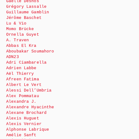
Gaëlle Desnos
Grégory Lassalle
Guillaume Gamblin
Jérôme Baschet
Lu & Vio
Momo Brücke
Ornella Guyet
A. Traven
Abbas El Kra
Aboubakar Soumahoro
ADN23
Adri Ciambarella
Adrien Labbe
Aël Thierry
Afreen Fatima
Albert Le Vert
Alessi Dell’Umbria
Alex Pommatau
Alexandra J.
Alexandre Hyacinthe
Alexane Brochard
Alexis Huguet
Alexis Vernier
Alphonse Labrique
Amélie Sanft