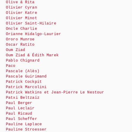
Olive & Rita
Olivier Cyran
Olivier Katre
Olivier Minot
Olivier Saint-Hilaire
Oncle Charlie
Orianne Hidalgo-Laurier
Ororo Munroe
Oscar Ratito
Oum Ziad
Oum Ziad & Édith Marek
Pablo Chignard
Paco
Pascale (Alès)
Pascale Guirimand
Patrick Cockpit
Patrick Marcolini
Patrick Watkins et Jean-Pierre Le Nestour
Patxi Beltzaiz
Paul Berger
Paul Leclair
Paul Ricaud
Paul Scheffer
Pauline Laplace
Pauline Stroesser