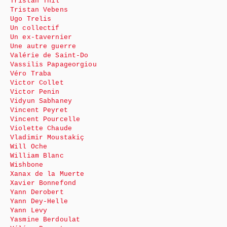
Tristan Thil
Tristan Vebens
Ugo Trelis
Un collectif
Un ex-tavernier
Une autre guerre
Valérie de Saint-Do
Vassilis Papageorgiou
Véro Traba
Victor Collet
Victor Penin
Vidyun Sabhaney
Vincent Peyret
Vincent Pourcelle
Violette Chaude
Vladimir Moustakiç
Will Oche
William Blanc
Wishbone
Xanax de la Muerte
Xavier Bonnefond
Yann Derobert
Yann Dey-Helle
Yann Levy
Yasmine Berdoulat