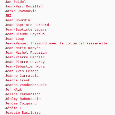
Jan Seidel
Jann-Marc Rouillan
Jarko Jovanovic
JBZ
Jean Bourdin
Jean-Baptiste Bernard
Jean-Baptiste Legars
Jean-Claude Leyraud
Jean-Loup
Jean-Manuel Traimond avec le collectif Passerelle
Jean-Marie Danyès
Jean-Michel Papazian
Jean-Pierre Garnier
Jean-Pierre Levaray
Jean-Sébastien Mora
Jean-Yves Lesage
Jeanne Carratala
Jeanne Frank
Jeanne Vandenbroucke
Jef Klak
Jéline Yakoublanc
Jérémy Rubenstein
Jérôme Coignard
Jérôme F
Joaquim Basiluzzo