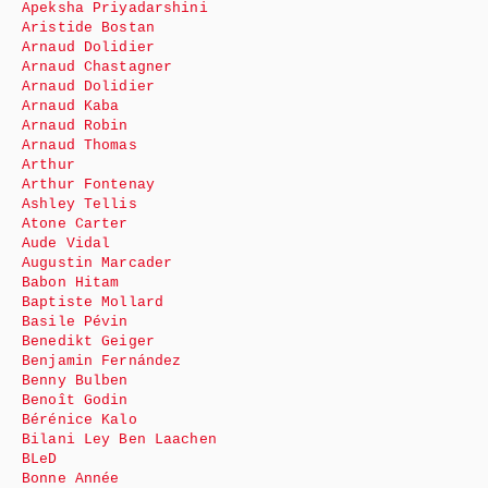
Apeksha Priyadarshini
Aristide Bostan
Arnaud Dolidier
Arnaud Chastagner
Arnaud Dolidier
Arnaud Kaba
Arnaud Robin
Arnaud Thomas
Arthur
Arthur Fontenay
Ashley Tellis
Atone Carter
Aude Vidal
Augustin Marcader
Babon Hitam
Baptiste Mollard
Basile Pévin
Benedikt Geiger
Benjamin Fernández
Benny Bulben
Benoît Godin
Bérénice Kalo
Bilani Ley Ben Laachen
BLeD
Bonne Année