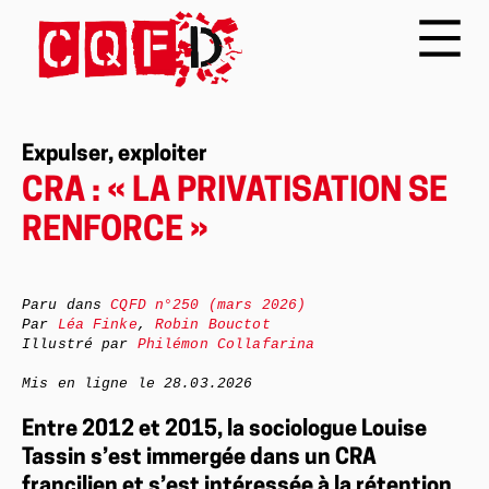
Expulser, exploiter
CRA : « LA PRIVATISATION SE
RENFORCE »
Paru dans
CQFD
n°250 (mars 2026)
Par
Léa Finke
,
Robin Bouctot
Illustré par
Philémon Collafarina
Mis en ligne le
28.03.2026
Entre 2012 et 2015, la sociologue Louise
Tassin s’est immergée dans un CRA
francilien et s’est intéressée à la rétention