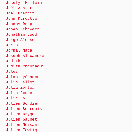
Jocelyn Malloin
Joël Auster
Joël Charbit
John Marcotte
Johnny Deep
Jonas Schnyder
Jonathan Ludd
Jorge Alonso
Joris
Jornal Mapa
Joseph Alexandre
Judith
Judith Chouraqui
Jules
Jules Hyénasse
Julia Jallot
Julia Zortea
Julie Boone
Julie Go
Julien Bordier
Julien Bourdais
Julien Brygo
Julien Gaunet
Julien Moisan
Julien Tewfiq