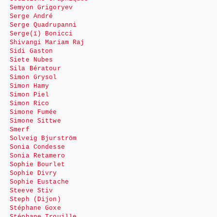
Semyon Grigoryev
Serge André
Serge Quadrupanni
Serge(ï) Bonicci
Shivangi Mariam Raj
Sidi Gaston
Siete Nubes
Sila Bératour
Simon Grysol
Simon Hamy
Simon Piel
Simon Rico
Simone Fumée
Simone Sittwe
Smerf
Solveig Bjurström
Sonia Condesse
Sonia Retamero
Sophie Bourlet
Sophie Divry
Sophie Eustache
Steeve Stiv
Steph (Dijon)
Stéphane Goxe
Stéphane Trouille