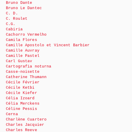
Bruno Dante
Bruno Le Dantec
C. D.
C. Roulet
C.G.
Cabiria
Cachorro Vermelho
Camila Flores
Camille Apostolo et Vincent Barbier
Camille Auvray
Camille Pastel
Carl Gustav
Cartografia noturna
Casse-noisette
Catherine Thumann
Cécile Février
Cécile Ketbi
Cécile Kiefer
Célia Izoard
Célia Merckens
Céline Pessis
Cerna
Charlène Cuartero
Charles Jacquier
Charles Reeve