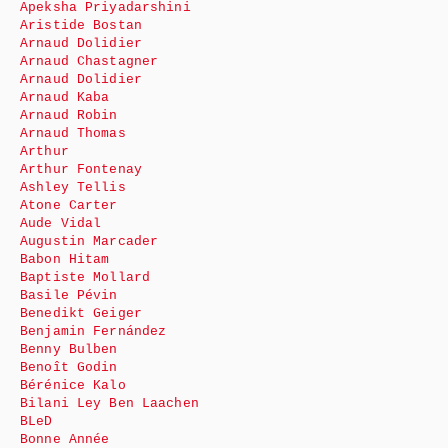
Apeksha Priyadarshini
Aristide Bostan
Arnaud Dolidier
Arnaud Chastagner
Arnaud Dolidier
Arnaud Kaba
Arnaud Robin
Arnaud Thomas
Arthur
Arthur Fontenay
Ashley Tellis
Atone Carter
Aude Vidal
Augustin Marcader
Babon Hitam
Baptiste Mollard
Basile Pévin
Benedikt Geiger
Benjamin Fernández
Benny Bulben
Benoît Godin
Bérénice Kalo
Bilani Ley Ben Laachen
BLeD
Bonne Année