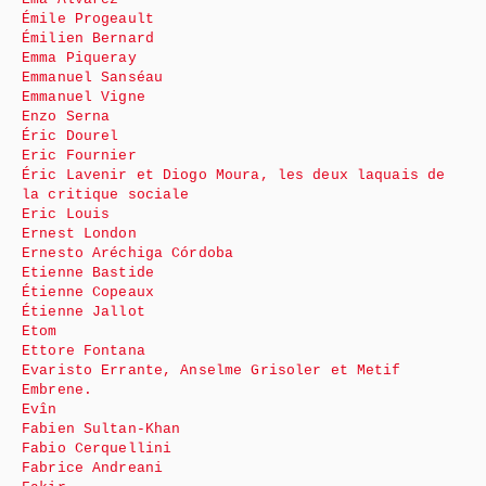
Émile Progeault
Émilien Bernard
Emma Piqueray
Emmanuel Sanséau
Emmanuel Vigne
Enzo Serna
Éric Dourel
Eric Fournier
Éric Lavenir et Diogo Moura, les deux laquais de
la critique sociale
Eric Louis
Ernest London
Ernesto Aréchiga Córdoba
Etienne Bastide
Étienne Copeaux
Étienne Jallot
Etom
Ettore Fontana
Evaristo Errante, Anselme Grisoler et Metif
Embrene.
Evîn
Fabien Sultan-Khan
Fabio Cerquellini
Fabrice Andreani