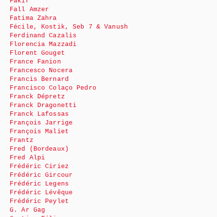
Fakir
Fall Amzer
Fatima Zahra
Fécile, Kostik, Seb 7 & Vanush
Ferdinand Cazalis
Florencia Mazzadi
Florent Gouget
France Fanion
Francesco Nocera
Francis Bernard
Francisco Colaço Pedro
Franck Dépretz
Franck Dragonetti
Franck Lafossas
François Jarrige
François Maliet
Frantz
Fred (Bordeaux)
Fred Alpi
Frédéric Ciriez
Frédéric Gircour
Frédéric Legens
Frédéric Lévêque
Frédéric Peylet
G. Ar Gag