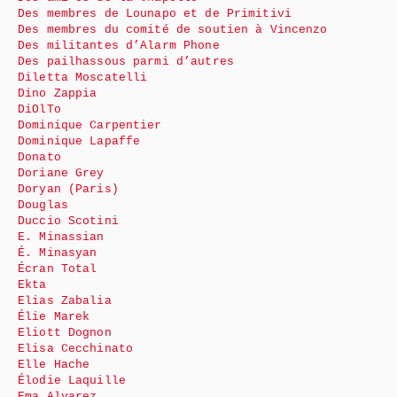
Des membres de Lounapo et de Primitivi
Des membres du comité de soutien à Vincenzo
Des militantes d’Alarm Phone
Des pailhassous parmi d’autres
Diletta Moscatelli
Dino Zappia
DiOlTo
Dominique Carpentier
Dominique Lapaffe
Donato
Doriane Grey
Doryan (Paris)
Douglas
Duccio Scotini
E. Minassian
É. Minasyan
Écran Total
Ekta
Elias Zabalia
Élie Marek
Eliott Dognon
Elisa Cecchinato
Elle Hache
Élodie Laquille
Ema Alvarez