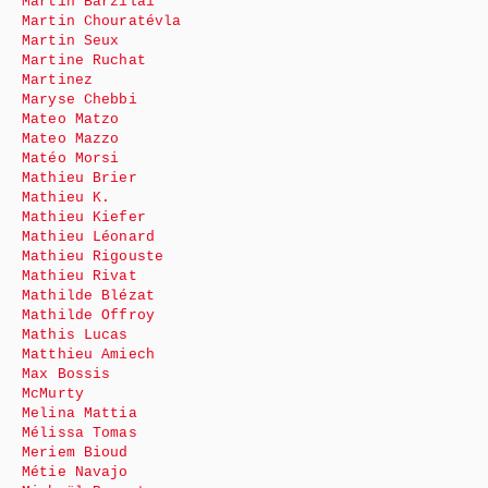
Martin Barzilai
Martin Chouratévla
Martin Seux
Martine Ruchat
Martinez
Maryse Chebbi
Mateo Matzo
Mateo Mazzo
Matéo Morsi
Mathieu Brier
Mathieu K.
Mathieu Kiefer
Mathieu Léonard
Mathieu Rigouste
Mathieu Rivat
Mathilde Blézat
Mathilde Offroy
Mathis Lucas
Matthieu Amiech
Max Bossis
McMurty
Melina Mattia
Mélissa Tomas
Meriem Bioud
Métie Navajo