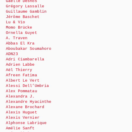
Gaëlle Desnos
Grégory Lassalle
Guillaume Gamblin
Jérôme Baschet
Lu & Vio
Momo Brücke
Ornella Guyet
A. Traven
Abbas El Kra
Aboubakar Soumahoro
ADN23
Adri Ciambarella
Adrien Labbe
Aël Thierry
Afreen Fatima
Albert Le Vert
Alessi Dell’Umbria
Alex Pommatau
Alexandra J.
Alexandre Hyacinthe
Alexane Brochard
Alexis Huguet
Alexis Vernier
Alphonse Labrique
Amélie Sanft