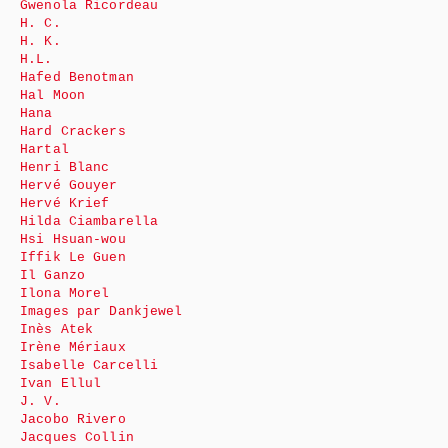
Gwenola Ricordeau
H. C.
H. K.
H.L.
Hafed Benotman
Hal Moon
Hana
Hard Crackers
Hartal
Henri Blanc
Hervé Gouyer
Hervé Krief
Hilda Ciambarella
Hsi Hsuan-wou
Iffik Le Guen
Il Ganzo
Ilona Morel
Images par Dankjewel
Inès Atek
Irène Mériaux
Isabelle Carcelli
Ivan Ellul
J. V.
Jacobo Rivero
Jacques Collin