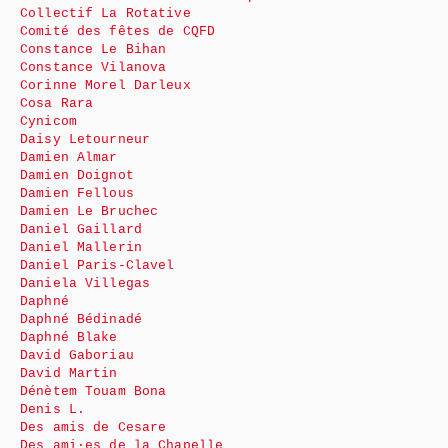
Collectif La Rotative
Comité des fêtes de CQFD
Constance Le Bihan
Constance Vilanova
Corinne Morel Darleux
Cosa Rara
Cynicom
Daisy Letourneur
Damien Almar
Damien Doignot
Damien Fellous
Damien Le Bruchec
Daniel Gaillard
Daniel Mallerin
Daniel Paris-Clavel
Daniela Villegas
Daphné
Daphné Bédinadé
Daphné Blake
David Gaboriau
David Martin
Dénètem Touam Bona
Denis L.
Des amis de Cesare
Des ami·es de la Chapelle