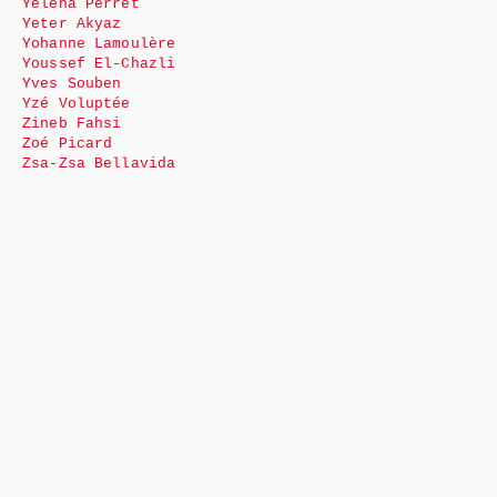
Yéléna Perret
Yeter Akyaz
Yohanne Lamoulère
Youssef El-Chazli
Yves Souben
Yzé Voluptée
Zineb Fahsi
Zoé Picard
Zsa-Zsa Bellavida