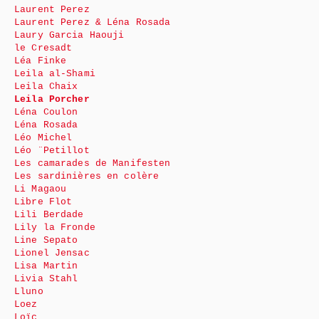
Laurent Perez
Laurent Perez & Léna Rosada
Laury Garcia Haouji
le Cresadt
Léa Finke
Leila al-Shami
Leila Chaix
Leila Porcher
Léna Coulon
Léna Rosada
Léo Michel
Léo ¨Petillot
Les camarades de Manifesten
Les sardinières en colère
Li Magaou
Libre Flot
Lili Berdade
Lily la Fronde
Line Sepato
Lionel Jensac
Lisa Martin
Livia Stahl
Lluno
Loez
Loïc