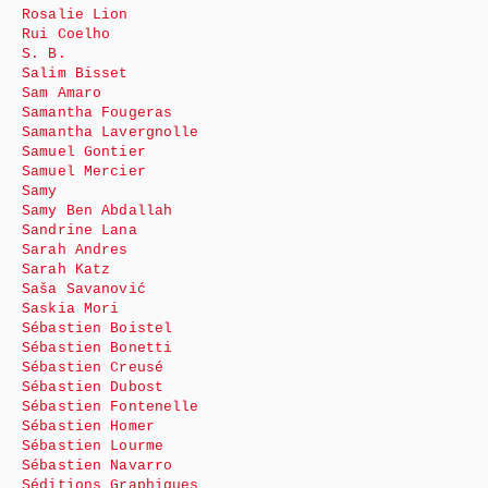
Rosalie Lion
Rui Coelho
S. B.
Salim Bisset
Sam Amaro
Samantha Fougeras
Samantha Lavergnolle
Samuel Gontier
Samuel Mercier
Samy
Samy Ben Abdallah
Sandrine Lana
Sarah Andres
Sarah Katz
Saša Savanović
Saskia Mori
Sébastien Boistel
Sébastien Bonetti
Sébastien Creusé
Sébastien Dubost
Sébastien Fontenelle
Sébastien Homer
Sébastien Lourme
Sébastien Navarro
Séditions Graphiques