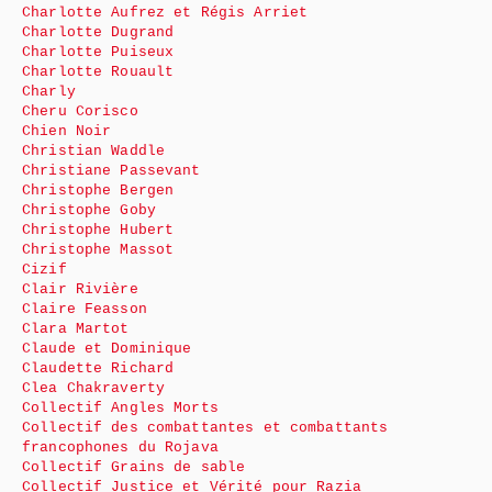
Charlotte Aufrez et Régis Arriet
Charlotte Dugrand
Charlotte Puiseux
Charlotte Rouault
Charly
Cheru Corisco
Chien Noir
Christian Waddle
Christiane Passevant
Christophe Bergen
Christophe Goby
Christophe Hubert
Christophe Massot
Cizif
Clair Rivière
Claire Feasson
Clara Martot
Claude et Dominique
Claudette Richard
Clea Chakraverty
Collectif Angles Morts
Collectif des combattantes et combattants
francophones du Rojava
Collectif Grains de sable
Collectif Justice et Vérité pour Razia