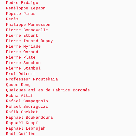
Pedro Fidalgo
Pénéloppe Lepaon
Pépito Pinas
Pérès
Philippe Wannesson
Pierre Bonnevalle
Pierre Etbunk
Pierre Isnard-Dupuy
Pierre Myriade
Pierre Onraed
Pierre Plate
Pierre Souchon
Pierre Stambul
Prof Détruit
Professeur Proutskaïa
Queen Kong
Quelques ami.es de Fabrice Boromée
Rabha Attaf
Rafael Campagnolo
Rafaël Snoriguzzi
Rafik Chekkat
Raphaël Boukandoura
Raphaël Kempf
Raphaël Lebrujah
Raúl Guillén