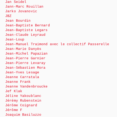
Jan Seidel
Jann-Marc Rouillan
Jarko Jovanovic
JBZ
Jean Bourdin
Jean-Baptiste Bernard
Jean-Baptiste Legars
Jean-Claude Leyraud
Jean-Loup
Jean-Manuel Traimond avec le collectif Passerelle
Jean-Marie Danyès
Jean-Michel Papazian
Jean-Pierre Garnier
Jean-Pierre Levaray
Jean-Sébastien Mora
Jean-Yves Lesage
Jeanne Carratala
Jeanne Frank
Jeanne Vandenbroucke
Jef Klak
Jéline Yakoublanc
Jérémy Rubenstein
Jérôme Coignard
Jérôme F
Joaquim Basiluzzo