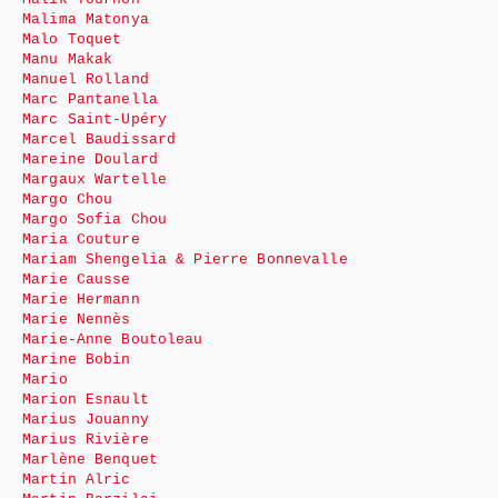
Malima Matonya
Malo Toquet
Manu Makak
Manuel Rolland
Marc Pantanella
Marc Saint-Upéry
Marcel Baudissard
Mareine Doulard
Margaux Wartelle
Margo Chou
Margo Sofia Chou
Maria Couture
Mariam Shengelia & Pierre Bonnevalle
Marie Causse
Marie Hermann
Marie Nennès
Marie-Anne Boutoleau
Marine Bobin
Mario
Marion Esnault
Marius Jouanny
Marius Rivière
Marlène Benquet
Martin Alric