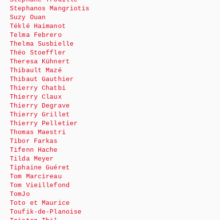
Stephanos Mangriotis
Suzy Ouan
Téklé Haimanot
Telma Febrero
Thelma Susbielle
Théo Stoeffler
Theresa Kühnert
Thibault Mazé
Thibaut Gauthier
Thierry Chatbi
Thierry Claux
Thierry Degrave
Thierry Grillet
Thierry Pelletier
Thomas Maestri
Tibor Farkas
Tifenn Hache
Tilda Meyer
Tiphaine Guéret
Tom Marcireau
Tom Vieillefond
TomJo
Toto et Maurice
Toufik-de-Planoise