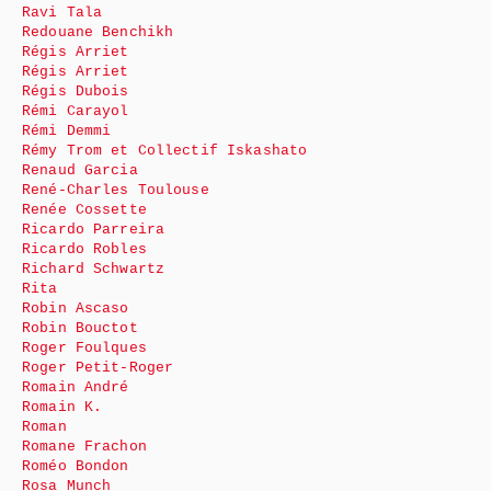
Ravi Tala
Redouane Benchikh
Régis Arriet
Régis Arriet
Régis Dubois
Rémi Carayol
Rémi Demmi
Rémy Trom et Collectif Iskashato
Renaud Garcia
René-Charles Toulouse
Renée Cossette
Ricardo Parreira
Ricardo Robles
Richard Schwartz
Rita
Robin Ascaso
Robin Bouctot
Roger Foulques
Roger Petit-Roger
Romain André
Romain K.
Roman
Romane Frachon
Roméo Bondon
Rosa Munch