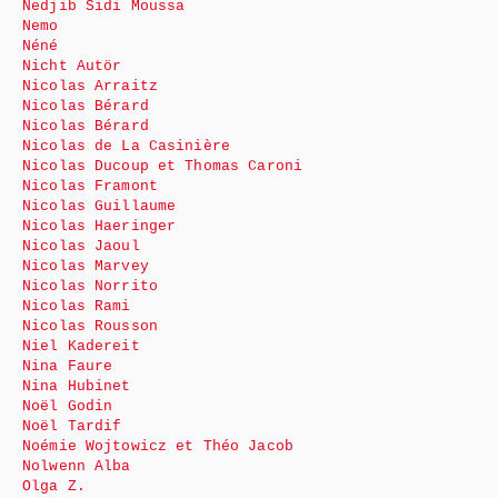
Nedjib Sidi Moussa
Nemo
Néné
Nicht Autör
Nicolas Arraitz
Nicolas Bérard
Nicolas Bérard
Nicolas de La Casinière
Nicolas Ducoup et Thomas Caroni
Nicolas Framont
Nicolas Guillaume
Nicolas Haeringer
Nicolas Jaoul
Nicolas Marvey
Nicolas Norrito
Nicolas Rami
Nicolas Rousson
Niel Kadereit
Nina Faure
Nina Hubinet
Noël Godin
Noël Tardif
Noémie Wojtowicz et Théo Jacob
Nolwenn Alba
Olga Z.