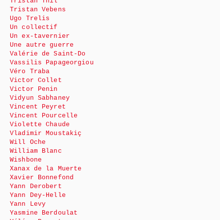
Tristan Thil
Tristan Vebens
Ugo Trelis
Un collectif
Un ex-tavernier
Une autre guerre
Valérie de Saint-Do
Vassilis Papageorgiou
Véro Traba
Victor Collet
Victor Penin
Vidyun Sabhaney
Vincent Peyret
Vincent Pourcelle
Violette Chaude
Vladimir Moustakiç
Will Oche
William Blanc
Wishbone
Xanax de la Muerte
Xavier Bonnefond
Yann Derobert
Yann Dey-Helle
Yann Levy
Yasmine Berdoulat