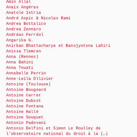
Amin Allal
Anaïs Angéras
Anatole Istria
André Aspic & Nicolas Rami
Andrea Bottalico
Andrea Zennaro
Andréas Ferréol
Angarika G.
Anirban Bhattacharya et Banojyotsna Lahiri
Anissa Tlemcen
Anna (Rennes)
Anna Bahini
Anna Touati
Annabelle Perrin
Anne-Leïla Ollivier
Antoine (Toulouse)
Antoine Bougeard
Antoine Carrer
Antoine Dubost
Antoine Fontana
Antoine Hallé
Antoine Souquet
Antonin Padovani
Antonio Delfini et Simon Le Roulley de
l’observatoire national du droit à la (…)