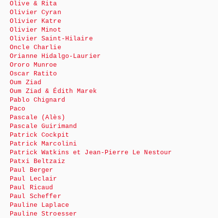
Olive & Rita
Olivier Cyran
Olivier Katre
Olivier Minot
Olivier Saint-Hilaire
Oncle Charlie
Orianne Hidalgo-Laurier
Ororo Munroe
Oscar Ratito
Oum Ziad
Oum Ziad & Édith Marek
Pablo Chignard
Paco
Pascale (Alès)
Pascale Guirimand
Patrick Cockpit
Patrick Marcolini
Patrick Watkins et Jean-Pierre Le Nestour
Patxi Beltzaiz
Paul Berger
Paul Leclair
Paul Ricaud
Paul Scheffer
Pauline Laplace
Pauline Stroesser