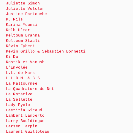
Juliette Simon
Juliette Volcler
Justine Partouche
K. Pils
Karima Younsi
Kelb H’mar
Keltoum Brahna
Keltoum Staali
Kévin Eybert
Kevin Grillo & Sébastien Bonnetti
Ki Du
Kostik et Vanush
L’Envolée
L.L. de Mars
L.L.D.M. & B.S
La Maltournée
La Quadrature du Net
La Rotative
La Sellette
Lady Pyélo
Laëtitia Giraud
Lambert Lamberto
Larry Bouldingue
Larsen Tarpin
Laurent Guilloteau