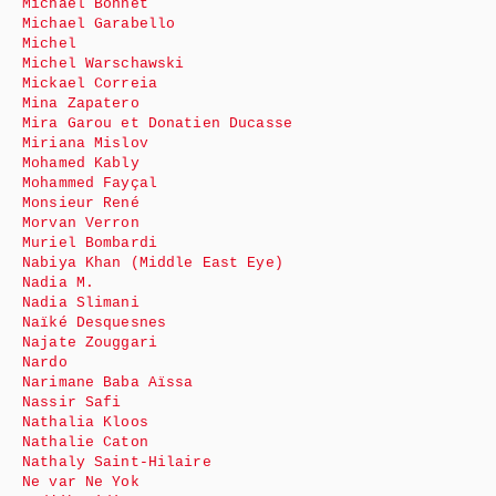
Michaël Bonnet
Michael Garabello
Michel
Michel Warschawski
Mickael Correia
Mina Zapatero
Mira Garou et Donatien Ducasse
Miriana Mislov
Mohamed Kably
Mohammed Fayçal
Monsieur René
Morvan Verron
Muriel Bombardi
Nabiya Khan (Middle East Eye)
Nadia M.
Nadia Slimani
Naïké Desquesnes
Najate Zouggari
Nardo
Narimane Baba Aïssa
Nassir Safi
Nathalia Kloos
Nathalie Caton
Nathaly Saint-Hilaire
Ne var Ne Yok