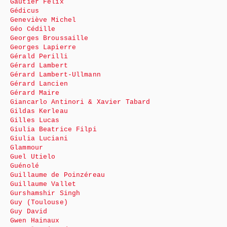
Gautier Félix
Gédicus
Geneviève Michel
Géo Cédille
Georges Broussaille
Georges Lapierre
Gérald Perilli
Gérard Lambert
Gérard Lambert-Ullmann
Gérard Lancien
Gérard Maire
Giancarlo Antinori & Xavier Tabard
Gildas Kerleau
Gilles Lucas
Giulia Beatrice Filpi
Giulia Luciani
Glammour
Guel Utielo
Guénolé
Guillaume de Poinzéreau
Guillaume Vallet
Gurshamshir Singh
Guy (Toulouse)
Guy David
Gwen Hainaux