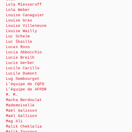
Lola Miesseroff
Lola Weber
Louise Canaguier
Louise Gras
Louise Villeneuve
Louise Wailly
Luc Schelm
Luc Śkaille
Lucas Roxo
Lucia Abbocchio
Lucie Breilh
Lucie Gerber
Lucile Carillo
Lucile Dumont
Lug Sembourget
L’équipe de CQFD
L’équipe de AFPDR
M. M.
Macha Berdoulat
Mademoiselle
Maël Galisson
Maël Gallison
Mag Ali
Malik Cheklalia
Malik Tournon