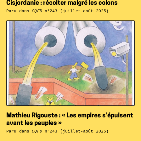
Cisjordanie : récolter malgré les colons
Paru dans
CQFD
n°243 (juillet-août 2025)
Mathieu Rigouste : « Les empires s’épuisent
avant les peuples »
Paru dans
CQFD
n°243 (juillet-août 2025)