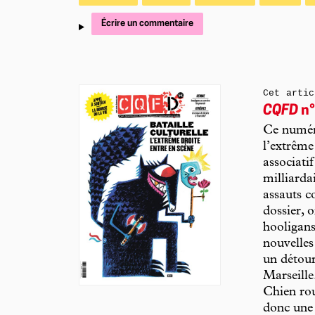
Écrire un commentaire
Cet artic
CQFD
n°
Ce numér
l’extrême
associati
milliardai
assauts c
dossier, 
hooligans
nouvelles
un détour
Marseille
Chien rou
donc une