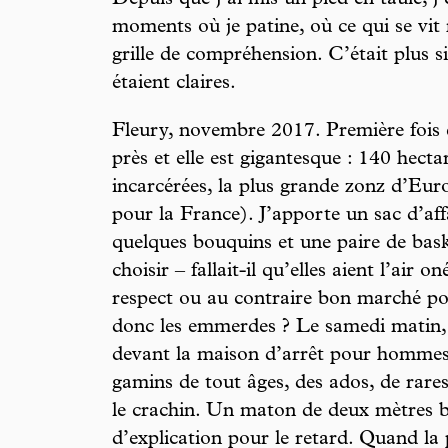
Depuis que j’ai mis un pied en taule, j
moments où je patine, où ce qui se vit
grille de compréhension. C’était plus 
étaient claires.
Fleury, novembre 2017. Première fois q
près et elle est gigantesque : 140 hect
incarcérées, la plus grande zonz d’Euro
pour la France). J’apporte un sac d’af
quelques bouquins et une paire de bask
choisir – fallait-il qu’elles aient l’air
respect ou au contraire bon marché pou
donc les emmerdes ? Le samedi matin, c’e
devant la maison d’arrêt pour homme
gamins de tout âges, des ados, de rare
le crachin. Un maton de deux mètres bl
d’explication pour le retard. Quand la p