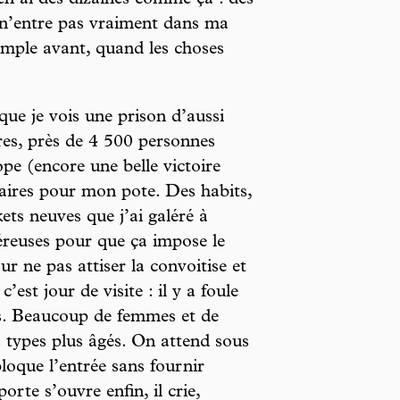
’en ai des dizaines comme ça : des
 n’entre pas vraiment dans ma
simple avant, quand les choses
ue je vois une prison d’aussi
ares, près de 4 500 personnes
pe (encore une belle victoire
faires pour mon pote. Des habits,
ets neuves que j’ai galéré à
 onéreuses pour que ça impose le
r ne pas attiser la convoitise et
st jour de visite : il y a foule
s. Beaucoup de femmes et de
s types plus âgés. On attend sous
oque l’entrée sans fournir
orte s’ouvre enfin, il crie,