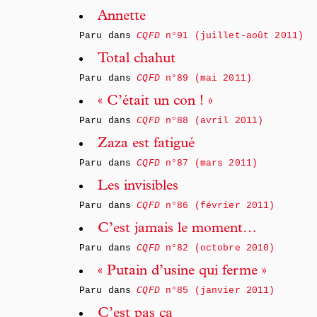
Annette
Paru dans
CQFD
n°91 (juillet-août 2011)
Total chahut
Paru dans
CQFD
n°89 (mai 2011)
« C’était un con ! »
Paru dans
CQFD
n°88 (avril 2011)
Zaza est fatigué
Paru dans
CQFD
n°87 (mars 2011)
Les invisibles
Paru dans
CQFD
n°86 (février 2011)
C’est jamais le moment…
Paru dans
CQFD
n°82 (octobre 2010)
« Putain d’usine qui ferme »
Paru dans
CQFD
n°85 (janvier 2011)
C’est pas ça