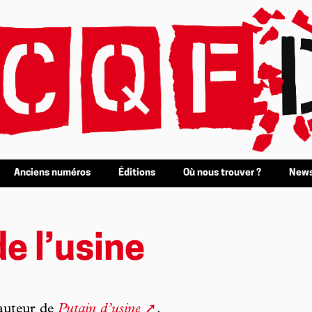
Anciens numéros
Éditions
Où nous trouver ?
News
de l’usine
 auteur de
Putain d’usine
.